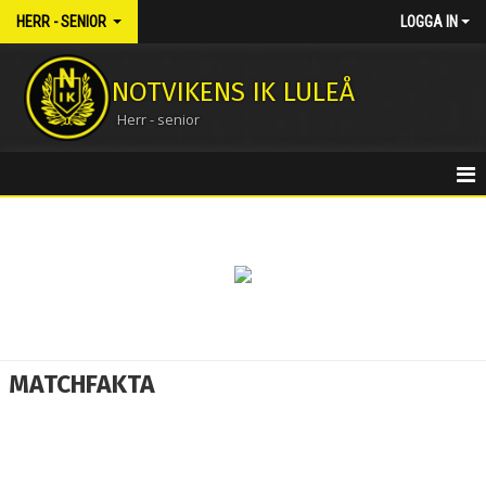
HERR - SENIOR
LOGGA IN
NOTVIKENS IK LULEÅ
Herr - senior
HEM
NYHETER
KALENDER
MATCHER
MATCHFAKTA
TRUPPEN
BILDGALLERI