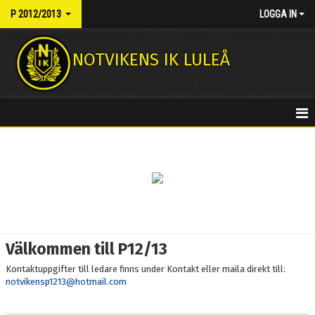
P 2012/2013
LOGGA IN
NOTVIKENS IK LULEÅ
HEM
NYHETER
KALENDER
TRUPPEN
Välkommen till P12/13
BILDGALLERI
Kontaktuppgifter till ledare finns under Kontakt eller maila direkt till:
notvikensp1213@hotmail.com
DOKUMENT