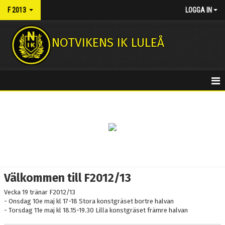
F 2013
LOGGA IN
NOTVIKENS IK LULEÅ
HEM
NYHETER
KALENDER
MATCHER
Välkommen till F2012/13
TRUPPEN
Vecka 19 tränar F2012/13
- Onsdag 10e maj kl 17-18 Stora konstgräset bortre halvan
BILDGALLERI
- Torsdag 11e maj kl 18.15-19.30 Lilla konstgräset främre halvan