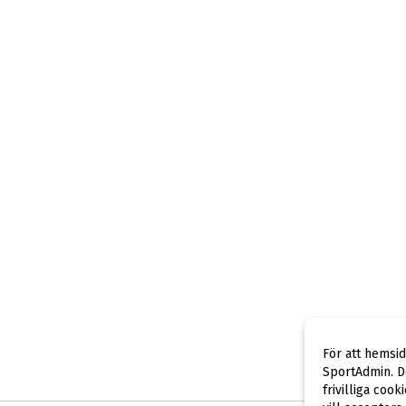
För att hemsi
SportAdmin. De
frivilliga cook