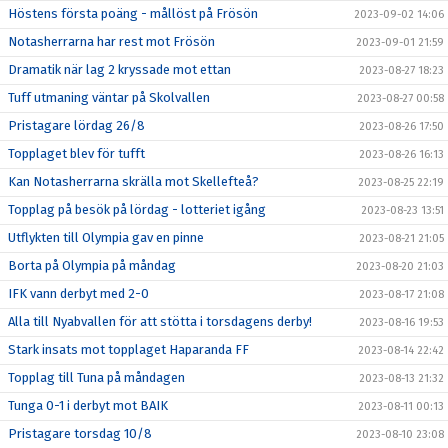
Höstens första poäng - mållöst på Frösön
2023-09-02 14:06
Notasherrarna har rest mot Frösön
2023-09-01 21:59
Dramatik när lag 2 kryssade mot ettan
2023-08-27 18:23
Tuff utmaning väntar på Skolvallen
2023-08-27 00:58
Pristagare lördag 26/8
2023-08-26 17:50
Topplaget blev för tufft
2023-08-26 16:13
Kan Notasherrarna skrälla mot Skellefteå?
2023-08-25 22:19
Topplag på besök på lördag - lotteriet igång
2023-08-23 13:51
Utflykten till Olympia gav en pinne
2023-08-21 21:05
Borta på Olympia på måndag
2023-08-20 21:03
IFK vann derbyt med 2-0
2023-08-17 21:08
Alla till Nyabvallen för att stötta i torsdagens derby!
2023-08-16 19:53
Stark insats mot topplaget Haparanda FF
2023-08-14 22:42
Topplag till Tuna på måndagen
2023-08-13 21:32
Tunga 0-1 i derbyt mot BAIK
2023-08-11 00:13
Pristagare torsdag 10/8
2023-08-10 23:08