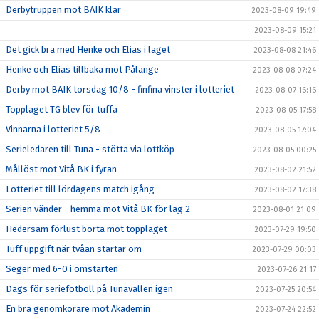
Derbytruppen mot BAIK klar
2023-08-09 19:49
2023-08-09 15:21
Det gick bra med Henke och Elias i laget
2023-08-08 21:46
Henke och Elias tillbaka mot Pålänge
2023-08-08 07:24
Derby mot BAIK torsdag 10/8 - finfina vinster i lotteriet
2023-08-07 16:16
Topplaget TG blev för tuffa
2023-08-05 17:58
Vinnarna i lotteriet 5/8
2023-08-05 17:04
Serieledaren till Tuna - stötta via lottköp
2023-08-05 00:25
Mållöst mot Vitå BK i fyran
2023-08-02 21:52
Lotteriet till lördagens match igång
2023-08-02 17:38
Serien vänder - hemma mot Vitå BK för lag 2
2023-08-01 21:09
Hedersam förlust borta mot topplaget
2023-07-29 19:50
Tuff uppgift när tvåan startar om
2023-07-29 00:03
Seger med 6-0 i omstarten
2023-07-26 21:17
Dags för seriefotboll på Tunavallen igen
2023-07-25 20:54
En bra genomkörare mot Akademin
2023-07-24 22:52