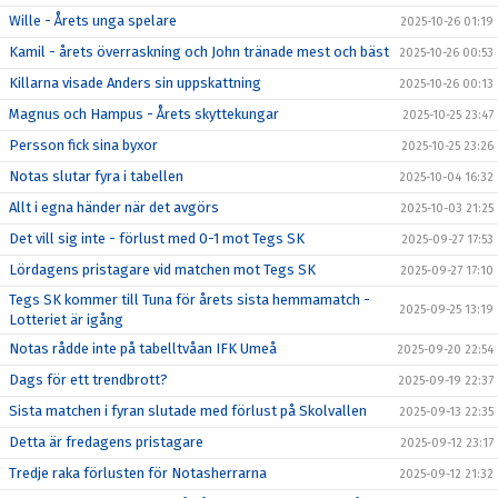
Wille - Årets unga spelare
2025-10-26 01:19
Kamil - årets överraskning och John tränade mest och bäst
2025-10-26 00:53
Killarna visade Anders sin uppskattning
2025-10-26 00:13
Magnus och Hampus - Årets skyttekungar
2025-10-25 23:47
Persson fick sina byxor
2025-10-25 23:26
Notas slutar fyra i tabellen
2025-10-04 16:32
Allt i egna händer när det avgörs
2025-10-03 21:25
Det vill sig inte - förlust med 0-1 mot Tegs SK
2025-09-27 17:53
Lördagens pristagare vid matchen mot Tegs SK
2025-09-27 17:10
Tegs SK kommer till Tuna för årets sista hemmamatch -
2025-09-25 13:19
Lotteriet är igång
Notas rådde inte på tabelltvåan IFK Umeå
2025-09-20 22:54
Dags för ett trendbrott?
2025-09-19 22:37
Sista matchen i fyran slutade med förlust på Skolvallen
2025-09-13 22:35
Detta är fredagens pristagare
2025-09-12 23:17
Tredje raka förlusten för Notasherrarna
2025-09-12 21:32