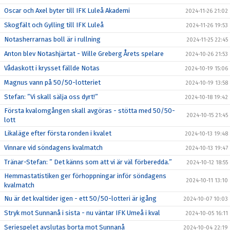
Oscar och Axel byter till IFK Luleå Akademi
2024-11-26 21:02
Skogfält och Gylling till IFK Luleå
2024-11-26 19:53
Notasherrarnas boll är i rullning
2024-11-25 22:45
Anton blev Notashjärtat - Wille Greberg Årets spelare
2024-10-26 21:53
Vådaskott i krysset fällde Notas
2024-10-19 15:06
Magnus vann på 50/50-lotteriet
2024-10-19 13:58
Stefan: ”Vi skall sälja oss dyrt!”
2024-10-18 19:42
Första kvalomgången skall avgöras - stötta med 50/50-
2024-10-15 21:45
lott
Likaläge efter första ronden i kvalet
2024-10-13 19:48
Vinnare vid söndagens kvalmatch
2024-10-13 19:47
Tränar-Stefan: ” Det känns som att vi är väl förberedda.”
2024-10-12 18:55
Hemmastatistiken ger förhoppningar inför söndagens
2024-10-11 13:10
kvalmatch
Nu är det kvaltider igen - ett 50/50-lotteri är igång
2024-10-07 10:03
Stryk mot Sunnanå i sista - nu väntar IFK Umeå i kval
2024-10-05 16:11
Seriespelet avslutas borta mot Sunnanå
2024-10-04 22:19