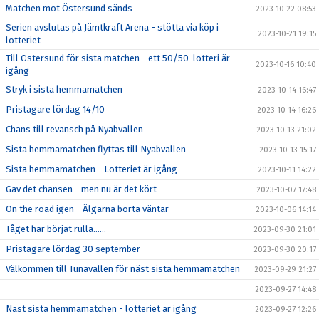
Matchen mot Östersund sänds
2023-10-22 08:53
Serien avslutas på Jämtkraft Arena - stötta via köp i
2023-10-21 19:15
lotteriet
Till Östersund för sista matchen - ett 50/50-lotteri är
2023-10-16 10:40
igång
Stryk i sista hemmamatchen
2023-10-14 16:47
Pristagare lördag 14/10
2023-10-14 16:26
Chans till revansch på Nyabvallen
2023-10-13 21:02
Sista hemmamatchen flyttas till Nyabvallen
2023-10-13 15:17
Sista hemmamatchen - Lotteriet är igång
2023-10-11 14:22
Gav det chansen - men nu är det kört
2023-10-07 17:48
On the road igen - Älgarna borta väntar
2023-10-06 14:14
Tåget har börjat rulla……
2023-09-30 21:01
Pristagare lördag 30 september
2023-09-30 20:17
Välkommen till Tunavallen för näst sista hemmamatchen
2023-09-29 21:27
2023-09-27 14:48
Näst sista hemmamatchen - lotteriet är igång
2023-09-27 12:26