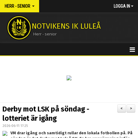
HERR - SENIOR
LOGGA IN
NOTVIKENS IK LULEÅ
Herr - senior
HEM
NYHETER
KALENDER
MATCHER
Derby mot LSK på söndag -
<
>
TRUPPEN
lotteriet är igång
2026-06-11 17:25
BILDGALLERI
VM drar igång och samtidigt rullar den lokala fotbollen på. På