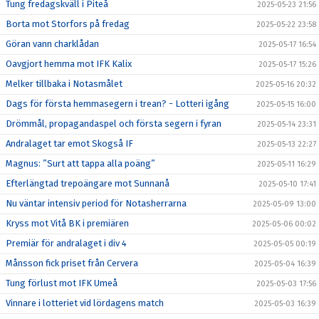
Tung fredagskväll i Piteå
2025-05-23 21:56
Borta mot Storfors på fredag
2025-05-22 23:58
Göran vann charklådan
2025-05-17 16:54
Oavgjort hemma mot IFK Kalix
2025-05-17 15:26
Melker tillbaka i Notasmålet
2025-05-16 20:32
Dags för första hemmasegern i trean? - Lotteri igång
2025-05-15 16:00
Drömmål, propagandaspel och första segern i fyran
2025-05-14 23:31
Andralaget tar emot Skogså IF
2025-05-13 22:27
Magnus: ”Surt att tappa alla poäng”
2025-05-11 16:29
Efterlängtad trepoängare mot Sunnanå
2025-05-10 17:41
Nu väntar intensiv period för Notasherrarna
2025-05-09 13:00
Kryss mot Vitå BK i premiären
2025-05-06 00:02
Premiär för andralaget i div 4
2025-05-05 00:19
Månsson fick priset från Cervera
2025-05-04 16:39
Tung förlust mot IFK Umeå
2025-05-03 17:56
Vinnare i lotteriet vid lördagens match
2025-05-03 16:39