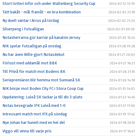
Stort lotteri inför och under Wallenberg Security Cup
2024-02-12 13:19
Tätt bakåt - mål framåt - en bra kombination
2024-02-03 21:18
Ny duell väntar i Arcus på lördag
2024-02-02 21:24
Silverpeng i Futsalligan
2024-02-01 09:30
Notasherrarna gör karriär på kanalön Jersey
2024-01-30 15:24
NIK spelar Futsalligan på onsdag
2024-01-28 19:28
Nu har även Wille gjort Notasdebut
2024-01-27 20:03
Förlust med uddamål mot BBK
2024-01-27 16:21
Till Piteå för match mot Bodens BK
2024-01-26 21:55
Seriepremiären blir hemma mot Sunnanå SK
2024-01-26 14:18
NIK börjar mot Boden City FC i Stora Coop Cup
2024-01-25 14:03
Uppdatering: Luleå SK tackar ja till div 3-plats
2024-01-23 14:45
Notas besegrade IFK Luleå med 1-0
2024-01-21 17:06
Intressant match mot IFK på söndag
2024-01-19 17:42
Nye Johan har hunnit med en hel del
2024-01-18 20:51
Viggo vill vinna till varje pris
2024-01-17 16:47