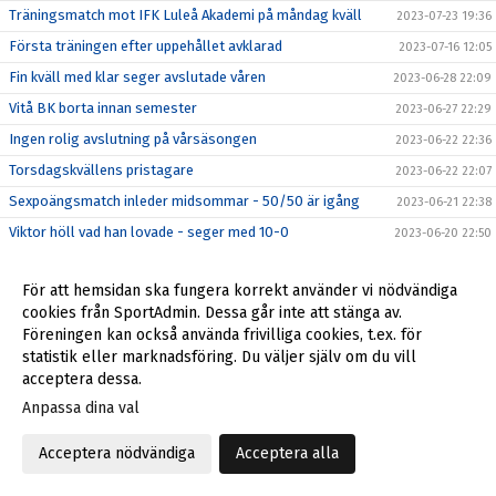
Träningsmatch mot IFK Luleå Akademi på måndag kväll
2023-07-23 19:36
Första träningen efter uppehållet avklarad
2023-07-16 12:05
Fin kväll med klar seger avslutade våren
2023-06-28 22:09
Vitå BK borta innan semester
2023-06-27 22:29
Ingen rolig avslutning på vårsäsongen
2023-06-22 22:36
Torsdagskvällens pristagare
2023-06-22 22:07
Sexpoängsmatch inleder midsommar - 50/50 är igång
2023-06-21 22:38
Viktor höll vad han lovade - seger med 10-0
2023-06-20 22:50
Viktor hoppas på en underhållande match ikväll
2023-06-20 10:21
För att hemsidan ska fungera korrekt använder vi nödvändiga
Stötta herrarna och vinn en peng i ”Midsommar 50/50”
2023-06-18 22:21
cookies från SportAdmin. Dessa går inte att stänga av.
Tung förlust efter tappad ledning
2023-06-17 15:39
Föreningen kan också använda frivilliga cookies, t.ex. för
Första fullträffen kommer i Sveriges mittpunkt?
statistik eller marknadsföring. Du väljer själv om du vill
2023-06-16 22:11
acceptera dessa.
Det blev för svårt mot obesegrade Haparanda
2023-06-14 23:59
Anpassa dina val
Tufft uppdrag väntar på Gränsvallen
2023-06-14 18:16
Hedersam förlust i semifinalen
2023-06-13 23:17
Acceptera nödvändiga
Acceptera alla
Andra dragningen i Herrdubbeln
2023-06-13 23:01