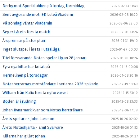
Derby mot Sportklubben på lördag förmiddag
2026-02-13 11:43
Sent avgörande mot IFK Luleå Akademi
2026-02-08 16:20
På söndag väntar Akademin
2026-02-06 22:00
Seger i årets första match
2026-02-01 23:24
Årspremiär på stor plan
2026-01-31 19:10
Inget slutspel i årets Futsalliga
2026-01-29 00:03
Titelförsvarande Notas spelar Ligan 28 januari
2026-01-20 10:24
Fyra nya killar har kritat på
2026-01-13 00:08
Hermelinen på torsdagar
2026-01-08 20:16
Notasherrarnas motståndare i serierna 2026 spikade
2025-12-19 10:49
William från Kalix första nyförvärvet
2025-12-15 23:19
Bollen är i rullning
2025-12-08 23:33
Johan Ryngmark kvar som Notas herrtränare
2025-12-06 17:39
Årets spelare - John Larsson
2025-10-26 02:02
Årets Notashjärta - Emil Svarvare
2025-10-26 01:52
Killarna har gillat Johan
2025-10-26 01:37