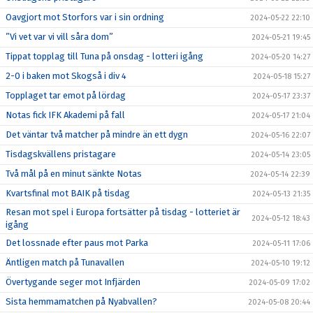
Oavgjort mot Storfors var i sin ordning
2024-05-22 22:10
”Vi vet var vi vill såra dom”
2024-05-21 19:45
Tippat topplag till Tuna på onsdag - lotteri igång
2024-05-20 14:27
2-0 i baken mot Skogså i div 4
2024-05-18 15:27
Topplaget tar emot på lördag
2024-05-17 23:37
Notas fick IFK Akademi på fall
2024-05-17 21:04
Det väntar två matcher på mindre än ett dygn
2024-05-16 22:07
Tisdagskvällens pristagare
2024-05-14 23:05
Två mål på en minut sänkte Notas
2024-05-14 22:39
Kvartsfinal mot BAIK på tisdag
2024-05-13 21:35
Resan mot spel i Europa fortsätter på tisdag - lotteriet är
2024-05-12 18:43
igång
Det lossnade efter paus mot Parka
2024-05-11 17:06
Äntligen match på Tunavallen
2024-05-10 19:12
Övertygande seger mot Infjärden
2024-05-09 17:02
Sista hemmamatchen på Nyabvallen?
2024-05-08 20:44