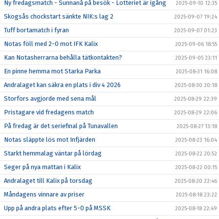
Ny fredagsmatch - Sunnanå på besök - Lotteriet är igång
2025-09-10 12:35
Skogsås chockstart sänkte NIK:s lag 2
2025-09-07 19:24
Tuff bortamatch i fyran
2025-09-07 01:23
Notas föll med 2-0 mot IFK Kalix
2025-09-06 18:55
Kan Notasherrarna behålla tätkontakten?
2025-09-05 23:11
En pinne hemma mot Starka Parka
2025-08-31 16:08
Andralaget kan säkra en plats i div 4 2026
2025-08-30 20:18
Storfors avgjorde med sena mål
2025-08-29 22:39
Pristagare vid fredagens match
2025-08-29 22:06
På fredag är det seriefinal på Tunavallen
2025-08-27 13:18
Notas släppte lös mot Infjärden
2025-08-23 16:04
Starkt hemmalag väntar på lördag
2025-08-22 20:52
Seger på nya mattan i Kalix
2025-08-22 00:15
Andralaget till Kalix på torsdag
2025-08-20 22:46
Måndagens vinnare av priser
2025-08-18 23:22
Upp på andra plats efter 5-0 på MSSK
2025-08-18 22:49