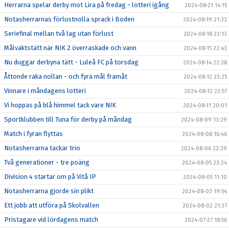
Herrarna spelar derby mot Lira på fredag - lotteri igång
2024-08-21 14:15
Notasherrarnas förlustnolla sprack i Boden
2024-08-19 21:33
Seriefinal mellan två lag utan förlust
2024-08-18 22:13
Målvaktstätt när NIK 2 överraskade och vann
2024-08-15 22:43
Nu duggar derbyna tätt - Luleå FC på torsdag
2024-08-14 22:38
Åttonde raka nollan - och fyra mål framåt
2024-08-12 23:25
Vinnare i måndagens lotteri
2024-08-12 22:57
Vi hoppas på blå himmel tack vare NIK
2024-08-11 20:01
Sportklubben till Tuna för derby på måndag
2024-08-09 13:29
Match i fyran flyttas
2024-08-08 16:46
Notasherrarna tackar trio
2024-08-06 22:39
Två generationer - tre poäng
2024-08-05 23:24
Division 4 startar om på Vitå IP
2024-08-05 11:10
Notasherrarna gjorde sin plikt
2024-08-03 19:54
Ett jobb att utföra på Skolvallen
2024-08-02 21:37
Pristagare vid lördagens match
2024-07-27 18:56