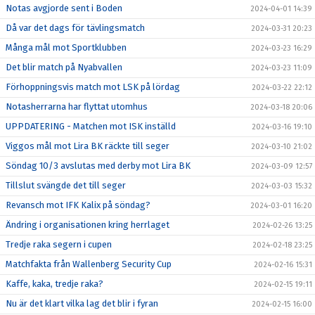
Notas avgjorde sent i Boden
2024-04-01 14:39
Då var det dags för tävlingsmatch
2024-03-31 20:23
Många mål mot Sportklubben
2024-03-23 16:29
Det blir match på Nyabvallen
2024-03-23 11:09
Förhoppningsvis match mot LSK på lördag
2024-03-22 22:12
Notasherrarna har flyttat utomhus
2024-03-18 20:06
UPPDATERING - Matchen mot ISK inställd
2024-03-16 19:10
Viggos mål mot Lira BK räckte till seger
2024-03-10 21:02
Söndag 10/3 avslutas med derby mot Lira BK
2024-03-09 12:57
Tillslut svängde det till seger
2024-03-03 15:32
Revansch mot IFK Kalix på söndag?
2024-03-01 16:20
Ändring i organisationen kring herrlaget
2024-02-26 13:25
Tredje raka segern i cupen
2024-02-18 23:25
Matchfakta från Wallenberg Security Cup
2024-02-16 15:31
Kaffe, kaka, tredje raka?
2024-02-15 19:11
Nu är det klart vilka lag det blir i fyran
2024-02-15 16:00