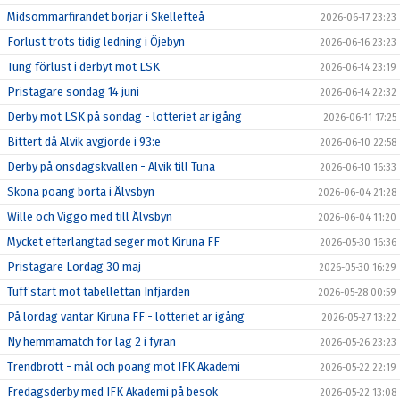
Midsommarfirandet börjar i Skellefteå
2026-06-17 23:23
Förlust trots tidig ledning i Öjebyn
2026-06-16 23:23
Tung förlust i derbyt mot LSK
2026-06-14 23:19
Pristagare söndag 14 juni
2026-06-14 22:32
Derby mot LSK på söndag - lotteriet är igång
2026-06-11 17:25
Bittert då Alvik avgjorde i 93:e
2026-06-10 22:58
Derby på onsdagskvällen - Alvik till Tuna
2026-06-10 16:33
Sköna poäng borta i Älvsbyn
2026-06-04 21:28
Wille och Viggo med till Älvsbyn
2026-06-04 11:20
Mycket efterlängtad seger mot Kiruna FF
2026-05-30 16:36
Pristagare Lördag 30 maj
2026-05-30 16:29
Tuff start mot tabellettan Infjärden
2026-05-28 00:59
På lördag väntar Kiruna FF - lotteriet är igång
2026-05-27 13:22
Ny hemmamatch för lag 2 i fyran
2026-05-26 23:23
Trendbrott - mål och poäng mot IFK Akademi
2026-05-22 22:19
Fredagsderby med IFK Akademi på besök
2026-05-22 13:08