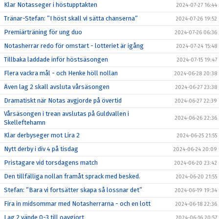
Klar Notasseger i höstupptakten
2024-07-27 16:44
Tränar-Stefan: ”I höst skall vi sätta chanserna”
2024-07-26 19:52
Premiärträning för ung duo
2024-07-26 06:36
Notasherrar redo för omstart - lotteriet är igång
2024-07-24 15:48
Tillbaka laddade inför höstsäsongen
2024-07-15 19:47
Flera vackra mål - och Henke höll nollan
2024-06-28 20:38
Även lag 2 skall avsluta vårsäsongen
2024-06-27 23:38
Dramatiskt när Notas avgjorde på övertid
2024-06-27 22:39
Vårsäsongen i trean avslutas på Guldvallen i
2024-06-26 22:36
Skelleftehamn
Klar derbyseger mot Lira 2
2024-06-25 21:55
Nytt derby i div 4 på tisdag
2024-06-24 20:09
Pristagare vid torsdagens match
2024-06-20 23:42
Den tillfälliga nollan framåt sprack med besked.
2024-06-20 21:55
Stefan: ”Bara vi fortsätter skapa så lossnar det”
2024-06-19 19:34
Fira in midsommar med Notasherrarna - och en lott
2024-06-18 22:36
Lag 2 vände 0-3 till oavgjort
2024-06-16 20:57