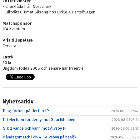
Lotterivinster
- Charklåda från Nordchark
- Biltvätt Ultimat Säsong hos Cirkle K Hertsövägen
Matchsponsor
ICA Kvantum
Pris till spelare
Cervera
Entré
60 kr
Ungdom födda 2008 och senare har fri entré
Nyhetsarkiv
Tung förlust på Hertsö IP
2026-08-06 22:42
Till Hertsön för derby mot Sportklubben
2026-08-05 23:11
NIK 2 vände och vann mot Älvsby IF
2026-08-03 22:53
Måndagsmatch i div 4 - Älvsbyn på besök
2026-08-03 00:29