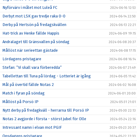
Nyförvärv i målet mot Luleå FC
2024-06-16 12:53
Derbyt mot LSK gav tredje raka 0-0
2024-06-14 22:50
Derby på Hertsön på fredagskvällen
2024-06-13 22:21
Hat-trick av Henke fällde Happis
2024-06-09 19:15
Andralaget till Gränsvallen på söndag
2024-06-08 20:37
Mållöst när serieettan gästade
2024-06-08 17:15
Lördagens pristagare
2024-06-08 16:14
Stefan: ”Vi skall vara förberedda”
2024-06-07 21:49
Tabellettan till Tuna på lördag - Lotteriet är igång
2024-06-05 11:42
Mål på övertid fällde Notas 2
2024-06-02 16:08
Match i fyran på söndag
2024-06-01 20:00
Mållöst på Porsö IP
2024-05-31 21:01
Nytt derby på fredagkväll - herrarna till Porsö IP
2024-05-30 22:13
Notas 2 avgjorde i första - störst jubel för Olle
2024-05-24 22:16
Intressant namn i elvan mot PGIF
2024-05-23 20:37
Onsdagens pristagare
2024-05-22 22:33