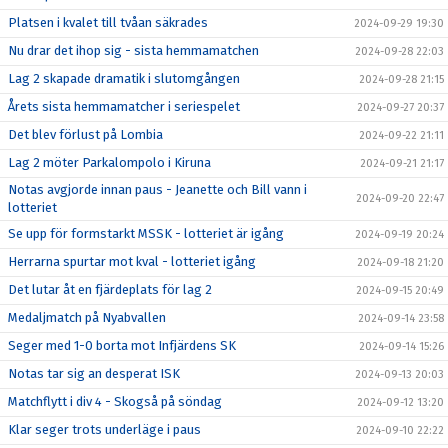
Platsen i kvalet till tvåan säkrades
2024-09-29 19:30
Nu drar det ihop sig - sista hemmamatchen
2024-09-28 22:03
Lag 2 skapade dramatik i slutomgången
2024-09-28 21:15
Årets sista hemmamatcher i seriespelet
2024-09-27 20:37
Det blev förlust på Lombia
2024-09-22 21:11
Lag 2 möter Parkalompolo i Kiruna
2024-09-21 21:17
Notas avgjorde innan paus - Jeanette och Bill vann i
2024-09-20 22:47
lotteriet
Se upp för formstarkt MSSK - lotteriet är igång
2024-09-19 20:24
Herrarna spurtar mot kval - lotteriet igång
2024-09-18 21:20
Det lutar åt en fjärdeplats för lag 2
2024-09-15 20:49
Medaljmatch på Nyabvallen
2024-09-14 23:58
Seger med 1-0 borta mot Infjärdens SK
2024-09-14 15:26
Notas tar sig an desperat ISK
2024-09-13 20:03
Matchflytt i div 4 - Skogså på söndag
2024-09-12 13:20
Klar seger trots underläge i paus
2024-09-10 22:22