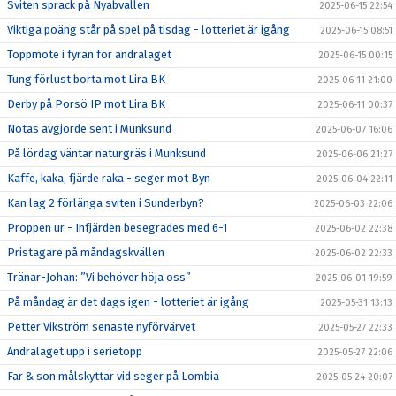
Sviten sprack på Nyabvallen
2025-06-15 22:54
Viktiga poäng står på spel på tisdag - lotteriet är igång
2025-06-15 08:51
Toppmöte i fyran för andralaget
2025-06-15 00:15
Tung förlust borta mot Lira BK
2025-06-11 21:00
Derby på Porsö IP mot Lira BK
2025-06-11 00:37
Notas avgjorde sent i Munksund
2025-06-07 16:06
På lördag väntar naturgräs i Munksund
2025-06-06 21:27
Kaffe, kaka, fjärde raka - seger mot Byn
2025-06-04 22:11
Kan lag 2 förlänga sviten i Sunderbyn?
2025-06-03 22:06
Proppen ur - Infjärden besegrades med 6-1
2025-06-02 22:38
Pristagare på måndagskvällen
2025-06-02 22:33
Tränar-Johan: ”Vi behöver höja oss”
2025-06-01 19:59
På måndag är det dags igen - lotteriet är igång
2025-05-31 13:13
Petter Vikström senaste nyförvärvet
2025-05-27 22:33
Andralaget upp i serietopp
2025-05-27 22:06
Far & son målskyttar vid seger på Lombia
2025-05-24 20:07