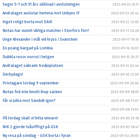
Seger 5-1 och 51 års skillnad i avslutningen
2023-09-24 15:11
Andralaget avslutar hemma mot Unbyns IF
2023-09-23 20:42
Inget roligt borta mot SAIK
2023-09-22 23:05
Notas har vunnit viktiga matcher i Storfors förr!
2023-09-21 20:28
Unge Alexander i mål vid kryss i Svanstein
2023-09-17 16:16
En poäng bärgad på Lombia
2023-09-16 16:01
Dubbla resor norrut i helgen
2023-09-15 20:37
Andralaget säkrade tredjeplatsen
2023-09-12 02:44
Derbydags!
2023-09-10 21:30
Pristagare lördag 9 september
2023-09-09 20:50
Notas fick inte knutit ihop säcken
2023-09-09 18:05
Får vi jubla mot Sandvik igen?
2023-09-08 21:07
2023-09-08 11:03
På lördag skall vi hitta vinnare!
2023-09-05 10:18
NIK 2 gjorde tvåsiffrigt på GSK
2023-09-03 18:47
Ny resa på söndag - GSK borta i fyran
2023-09-02 20:01