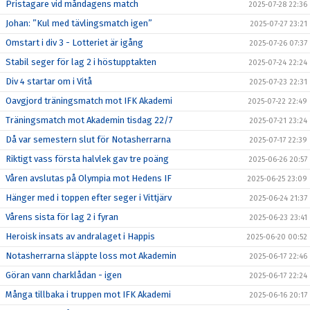
Pristagare vid måndagens match
2025-07-28 22:36
Johan: ”Kul med tävlingsmatch igen”
2025-07-27 23:21
Omstart i div 3 - Lotteriet är igång
2025-07-26 07:37
Stabil seger för lag 2 i höstupptakten
2025-07-24 22:24
Div 4 startar om i Vitå
2025-07-23 22:31
Oavgjord träningsmatch mot IFK Akademi
2025-07-22 22:49
Träningsmatch mot Akademin tisdag 22/7
2025-07-21 23:24
Då var semestern slut för Notasherrarna
2025-07-17 22:39
Riktigt vass första halvlek gav tre poäng
2025-06-26 20:57
Våren avslutas på Olympia mot Hedens IF
2025-06-25 23:09
Hänger med i toppen efter seger i Vittjärv
2025-06-24 21:37
Vårens sista för lag 2 i fyran
2025-06-23 23:41
Heroisk insats av andralaget i Happis
2025-06-20 00:52
Notasherrarna släppte loss mot Akademin
2025-06-17 22:46
Göran vann charklådan - igen
2025-06-17 22:24
Många tillbaka i truppen mot IFK Akademi
2025-06-16 20:17