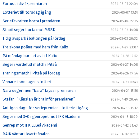
Förlust i div 4-premiären
2024-05-07 22:04
Lotteriet till torsdag igång
2024-05-07 13:51
Seriefavoriten borta i premiären
2024-05-06 22:15
Stabil seger borta mot MSSK
2024-05-04 14:08
Tidig avspark i ballongen på lördag
2024-05-03 20:32
Tre sköna poäng med hem från Kalix
2024-04-29 23:07
På måndag bär det av till Kalix
2024-04-28 12:52
Seger i värdefull match i Piteå
2024-04-27 14:08
Träningsmatch i Piteå på lördag
2024-04-26 19:54
Vinnare i söndagens lotteri
2024-04-21 16:43
Nära seger men ”bara” kryss i premiären
2024-04-21 15:56
Stefan: ”Känslan är bra inför premiären”
2024-04-19 20:44
Äntligen dags för seriepremiär - lotteriet igång
2024-04-16 15:12
Seger med 3-0 i genrepet mot IFK Akademi
2024-04-13 18:29
Genrep mot IFK Luleå Akademi
2024-04-12 21:43
BAIK väntar i kvartsfinalen
2024-04-02 18:10