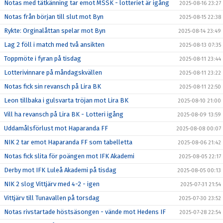
Notas med tätkänning tar emot MSSK - lotteriet är igång
2025-08-16 23:27
Notas från början till slut mot Byn
2025-08-15 22:38
Rykte: Orginalåttan spelar mot Byn
2025-08-14 23:49
Lag 2 föll i match med två ansikten
2025-08-13 07:35
Toppmöte i fyran på tisdag
2025-08-11 23:44
Lotterivinnare på måndagskvällen
2025-08-11 23:22
Notas fick sin revansch på Lira BK
2025-08-11 22:50
Leon tillbaka i gulsvarta tröjan mot Lira BK
2025-08-10 21:00
Vill ha revansch på Lira BK - Lotteri igång
2025-08-09 13:59
Uddamålsförlust mot Haparanda FF
2025-08-08 00:07
NIK 2 tar emot Haparanda FF som tabelletta
2025-08-06 21:42
Notas fick slita för poängen mot IFK Akademi
2025-08-05 22:17
Derby mot IFK Luleå Akademi på tisdag
2025-08-05 00:13
NIK 2 slog Vittjärv med 4-2 - igen
2025-07-31 21:54
Vittjärv till Tunavallen på torsdag
2025-07-30 23:52
Notas rivstartade höstsäsongen - vände mot Hedens IF
2025-07-28 22:54