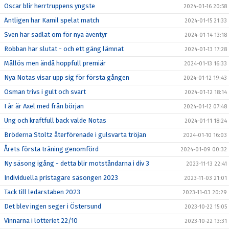
Oscar blir herrtruppens yngste
2024-01-16 20:58
Äntligen har Kamil spelat match
2024-01-15 21:33
Sven har sadlat om för nya äventyr
2024-01-14 13:18
Robban har slutat - och ett gäng lämnat
2024-01-13 17:28
Mållös men ändå hoppfull premiär
2024-01-13 16:33
Nya Notas visar upp sig för första gången
2024-01-12 19:43
Osman trivs i gult och svart
2024-01-12 18:14
I år är Axel med från början
2024-01-12 07:48
Ung och kraftfull back valde Notas
2024-01-11 18:24
Bröderna Stoltz återförenade i gulsvarta tröjan
2024-01-10 16:03
Årets första träning genomförd
2024-01-09 00:32
Ny säsong igång - detta blir motståndarna i div 3
2023-11-13 22:41
Individuella pristagare säsongen 2023
2023-11-03 21:01
Tack till ledarstaben 2023
2023-11-03 20:29
Det blev ingen seger i Östersund
2023-10-22 15:05
Vinnarna i lotteriet 22/10
2023-10-22 13:31