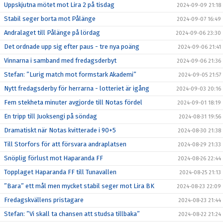
Uppskjutna mötet mot Lira 2 på tisdag
2024-09-09 21:18
Stabil seger borta mot Pålänge
2024-09-07 16:49
Andralaget till Pålänge på lördag
2024-09-06 23:30
Det ordnade upp sig efter paus - tre nya poäng
2024-09-06 21:41
Vinnarna i samband med fredagsderbyt
2024-09-06 21:36
Stefan: ”Lurig match mot formstark Akademi”
2024-09-05 21:57
Nytt fredagsderby för herrarna - lotteriet är igång
2024-09-03 20:16
Fem stekheta minuter avgjorde till Notas fördel
2024-09-01 18:19
En tripp till Juoksengi på söndag
2024-08-31 19:56
Dramatiskt när Notas kvitterade i 90+5
2024-08-30 21:38
Till Storfors för att försvara andraplatsen
2024-08-29 21:33
Snöplig förlust mot Haparanda FF
2024-08-26 22:44
Topplaget Haparanda FF till Tunavallen
2024-08-25 21:13
”Bara” ett mål men mycket stabil seger mot Lira BK
2024-08-23 22:09
Fredagskvällens pristagare
2024-08-23 21:44
Stefan: ”Vi skall ta chansen att studsa tillbaka”
2024-08-22 21:24