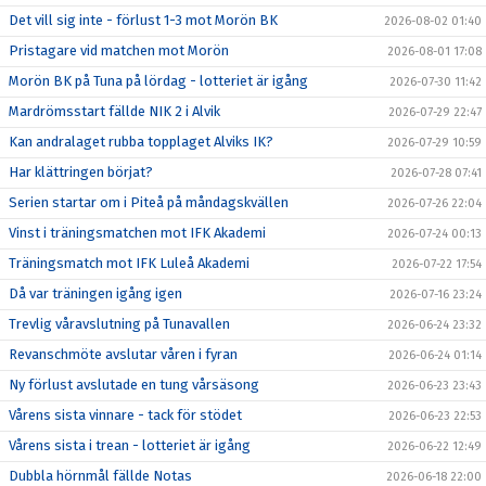
Det vill sig inte - förlust 1-3 mot Morön BK
2026-08-02 01:40
Pristagare vid matchen mot Morön
2026-08-01 17:08
Morön BK på Tuna på lördag - lotteriet är igång
2026-07-30 11:42
Mardrömsstart fällde NIK 2 i Alvik
2026-07-29 22:47
Kan andralaget rubba topplaget Alviks IK?
2026-07-29 10:59
Har klättringen börjat?
2026-07-28 07:41
Serien startar om i Piteå på måndagskvällen
2026-07-26 22:04
Vinst i träningsmatchen mot IFK Akademi
2026-07-24 00:13
Träningsmatch mot IFK Luleå Akademi
2026-07-22 17:54
Då var träningen igång igen
2026-07-16 23:24
Trevlig våravslutning på Tunavallen
2026-06-24 23:32
Revanschmöte avslutar våren i fyran
2026-06-24 01:14
Ny förlust avslutade en tung vårsäsong
2026-06-23 23:43
Vårens sista vinnare - tack för stödet
2026-06-23 22:53
Vårens sista i trean - lotteriet är igång
2026-06-22 12:49
Dubbla hörnmål fällde Notas
2026-06-18 22:00