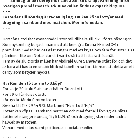
söndag är det derby mot Luleå SK. En bra uppvärmning inför
DOKUMENT
Sveriges premiärmatch. På Tunavallen är det avspark kl.19.00.
- - -
KONTAKT
Lotteriet till söndag är redan igång. Du kan köpa lott/er med
dragning i samband med matchen. Mer info nedan.
- - -
SKYTTELIGOR
Hertsöns stolthet avancerade i stor stil tillbaka till div 3 förra säsongen.
MATCHFAKTA
Som nykomling började man med att besegra Kiruna FF med 3-1 i
premiären. Sedan har det gâtt tyngre med ett kryss och fem förluster. Det
påminner lite om Notas där det varit svårt att hitta rätt framât.
Fem av de sju gjorda målen har Abdirabi Gure Sanweyne stâtt för och det
är bara att kasta en snabb blick på tabellen så förstâr man att detta är ett
derby som betyder mycket.
Hur Kan du stötta via lottköp?
För varje 20 kr du Swishar erhåller Du en lott.
För 99 kr får du sex lotter.
För 199 kr får du femton lotter.
Swisha till 123 29 44 973. Märk med "Herr Lott 14/6".
Lotter kan köpas i samband matchen och med fördel i förväg via nätet.
Lotteriet stänger söndag 14/6 kl.19:45 och dragning sker under andra
halvlek av matchen.
Vinnare meddelas samt publiceras i sociala medier.