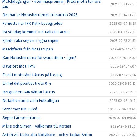
Matchdags igen - utomhuspremiär i Piteå mot Storfors
2025-03-21 22:52
AIK
Det här är Notasherrarnas tränartrio 2025
2025-03-14 11:20
Femetta när IFK Kalix besegrades
2025-03-09 18:55
På söndag kommer IFK Kalix till Arcus
2025-03-07 22:31
Fjärde raka segern i egna cupen
2025-02-23 21:53
Matchfakta från Notascupen
2025-02-21 17:10
Kan Notasherrarna försvara titeln - igen?
2025-02-20 19:02
Oavgjort mot TP47
2025-02-15 17:07
Finskt motstånd i Arcus på lördag
2025-02-14 12:56
En hel del positivt trots 0-4
2025-02-08 20:13
Bergnäsets AIK väntar i Arcus
2025-02-07 11:19
Notasherrarna vann Futsalligan
2025-02-06 11:19
Stryk mot IFK Luleå
2025-02-04 09:40
Seger i årspremiären
2025-02-04 09:36
Måns och Simon - välkomna till Notas!
2024-12-16 21:20
Anton vill tacka alla Notvikare - och vi tackar Anton
2024-11-29 09:02