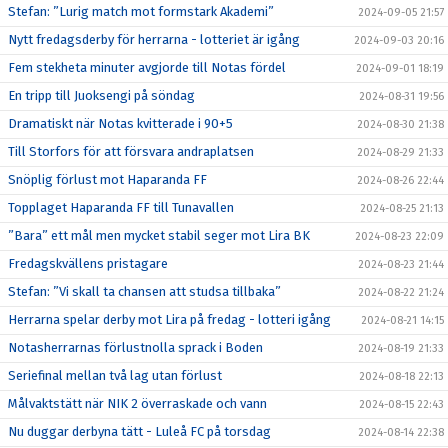
Stefan: ”Lurig match mot formstark Akademi”
2024-09-05 21:57
Nytt fredagsderby för herrarna - lotteriet är igång
2024-09-03 20:16
Fem stekheta minuter avgjorde till Notas fördel
2024-09-01 18:19
En tripp till Juoksengi på söndag
2024-08-31 19:56
Dramatiskt när Notas kvitterade i 90+5
2024-08-30 21:38
Till Storfors för att försvara andraplatsen
2024-08-29 21:33
Snöplig förlust mot Haparanda FF
2024-08-26 22:44
Topplaget Haparanda FF till Tunavallen
2024-08-25 21:13
”Bara” ett mål men mycket stabil seger mot Lira BK
2024-08-23 22:09
Fredagskvällens pristagare
2024-08-23 21:44
Stefan: ”Vi skall ta chansen att studsa tillbaka”
2024-08-22 21:24
Herrarna spelar derby mot Lira på fredag - lotteri igång
2024-08-21 14:15
Notasherrarnas förlustnolla sprack i Boden
2024-08-19 21:33
Seriefinal mellan två lag utan förlust
2024-08-18 22:13
Målvaktstätt när NIK 2 överraskade och vann
2024-08-15 22:43
Nu duggar derbyna tätt - Luleå FC på torsdag
2024-08-14 22:38