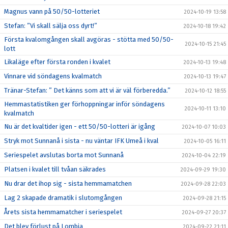
Magnus vann på 50/50-lotteriet
2024-10-19 13:58
Stefan: ”Vi skall sälja oss dyrt!”
2024-10-18 19:42
Första kvalomgången skall avgöras - stötta med 50/50-
2024-10-15 21:45
lott
Likaläge efter första ronden i kvalet
2024-10-13 19:48
Vinnare vid söndagens kvalmatch
2024-10-13 19:47
Tränar-Stefan: ” Det känns som att vi är väl förberedda.”
2024-10-12 18:55
Hemmastatistiken ger förhoppningar inför söndagens
2024-10-11 13:10
kvalmatch
Nu är det kvaltider igen - ett 50/50-lotteri är igång
2024-10-07 10:03
Stryk mot Sunnanå i sista - nu väntar IFK Umeå i kval
2024-10-05 16:11
Seriespelet avslutas borta mot Sunnanå
2024-10-04 22:19
Platsen i kvalet till tvåan säkrades
2024-09-29 19:30
Nu drar det ihop sig - sista hemmamatchen
2024-09-28 22:03
Lag 2 skapade dramatik i slutomgången
2024-09-28 21:15
Årets sista hemmamatcher i seriespelet
2024-09-27 20:37
Det blev förlust på Lombia
2024-09-22 21:11