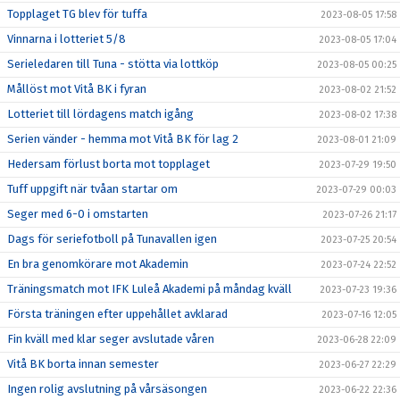
Topplaget TG blev för tuffa
2023-08-05 17:58
Vinnarna i lotteriet 5/8
2023-08-05 17:04
Serieledaren till Tuna - stötta via lottköp
2023-08-05 00:25
Mållöst mot Vitå BK i fyran
2023-08-02 21:52
Lotteriet till lördagens match igång
2023-08-02 17:38
Serien vänder - hemma mot Vitå BK för lag 2
2023-08-01 21:09
Hedersam förlust borta mot topplaget
2023-07-29 19:50
Tuff uppgift när tvåan startar om
2023-07-29 00:03
Seger med 6-0 i omstarten
2023-07-26 21:17
Dags för seriefotboll på Tunavallen igen
2023-07-25 20:54
En bra genomkörare mot Akademin
2023-07-24 22:52
Träningsmatch mot IFK Luleå Akademi på måndag kväll
2023-07-23 19:36
Första träningen efter uppehållet avklarad
2023-07-16 12:05
Fin kväll med klar seger avslutade våren
2023-06-28 22:09
Vitå BK borta innan semester
2023-06-27 22:29
Ingen rolig avslutning på vårsäsongen
2023-06-22 22:36