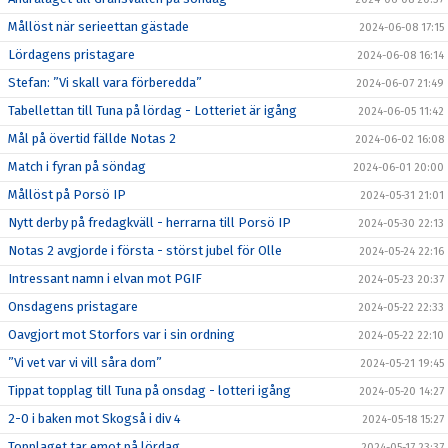
Mållöst när serieettan gästade
2024-06-08 17:15
Lördagens pristagare
2024-06-08 16:14
Stefan: ”Vi skall vara förberedda”
2024-06-07 21:49
Tabellettan till Tuna på lördag - Lotteriet är igång
2024-06-05 11:42
Mål på övertid fällde Notas 2
2024-06-02 16:08
Match i fyran på söndag
2024-06-01 20:00
Mållöst på Porsö IP
2024-05-31 21:01
Nytt derby på fredagkväll - herrarna till Porsö IP
2024-05-30 22:13
Notas 2 avgjorde i första - störst jubel för Olle
2024-05-24 22:16
Intressant namn i elvan mot PGIF
2024-05-23 20:37
Onsdagens pristagare
2024-05-22 22:33
Oavgjort mot Storfors var i sin ordning
2024-05-22 22:10
”Vi vet var vi vill såra dom”
2024-05-21 19:45
Tippat topplag till Tuna på onsdag - lotteri igång
2024-05-20 14:27
2-0 i baken mot Skogså i div 4
2024-05-18 15:27
Topplaget tar emot på lördag
2024-05-17 23:37