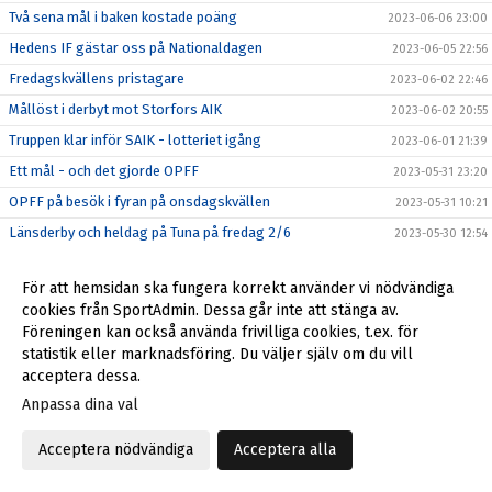
Två sena mål i baken kostade poäng
2023-06-06 23:00
Hedens IF gästar oss på Nationaldagen
2023-06-05 22:56
Fredagskvällens pristagare
2023-06-02 22:46
Mållöst i derbyt mot Storfors AIK
2023-06-02 20:55
Truppen klar inför SAIK - lotteriet igång
2023-06-01 21:39
Ett mål - och det gjorde OPFF
2023-05-31 23:20
OPFF på besök i fyran på onsdagskvällen
2023-05-31 10:21
Länsderby och heldag på Tuna på fredag 2/6
2023-05-30 12:54
Målvakter i centrum vid 5-0 mot GSK
2023-05-28 15:01
För att hemsidan ska fungera korrekt använder vi nödvändiga
Hemmapremiär för andralaget
2023-05-27 22:10
cookies från SportAdmin. Dessa går inte att stänga av.
Klar förlust borta mot Gottne IF
2023-05-27 18:03
Föreningen kan också använda frivilliga cookies, t.ex. för
statistik eller marknadsföring. Du väljer själv om du vill
Här ser du bortamötet med Gottne
2023-05-27 09:19
acceptera dessa.
Det blir på Skyttis mot Gottne IF
2023-05-26 19:47
Anpassa dina val
Hampus avgjorde med sista sparken
2023-05-21 20:00
Derby i fyran på söndag kväll
Acceptera nödvändiga
Acceptera alla
2023-05-20 19:40
Det mesta gick snett i Tunapremiären
2023-05-18 17:24