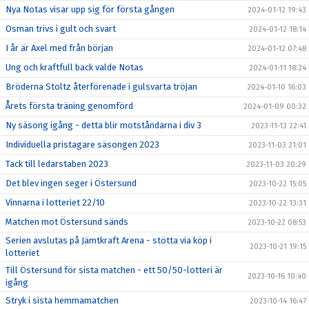
Nya Notas visar upp sig för första gången
2024-01-12 19:43
Osman trivs i gult och svart
2024-01-12 18:14
I år är Axel med från början
2024-01-12 07:48
Ung och kraftfull back valde Notas
2024-01-11 18:24
Bröderna Stoltz återförenade i gulsvarta tröjan
2024-01-10 16:03
Årets första träning genomförd
2024-01-09 00:32
Ny säsong igång - detta blir motståndarna i div 3
2023-11-13 22:41
Individuella pristagare säsongen 2023
2023-11-03 21:01
Tack till ledarstaben 2023
2023-11-03 20:29
Det blev ingen seger i Östersund
2023-10-22 15:05
Vinnarna i lotteriet 22/10
2023-10-22 13:31
Matchen mot Östersund sänds
2023-10-22 08:53
Serien avslutas på Jämtkraft Arena - stötta via köp i
2023-10-21 19:15
lotteriet
Till Östersund för sista matchen - ett 50/50-lotteri är
2023-10-16 10:40
igång
Stryk i sista hemmamatchen
2023-10-14 16:47