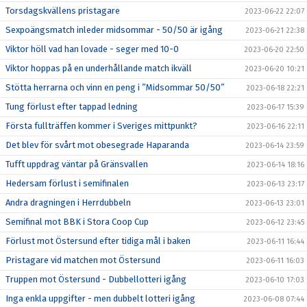
Torsdagskvällens pristagare
2023-06-22 22:07
Sexpoängsmatch inleder midsommar - 50/50 är igång
2023-06-21 22:38
Viktor höll vad han lovade - seger med 10-0
2023-06-20 22:50
Viktor hoppas på en underhållande match ikväll
2023-06-20 10:21
Stötta herrarna och vinn en peng i ”Midsommar 50/50”
2023-06-18 22:21
Tung förlust efter tappad ledning
2023-06-17 15:39
Första fullträffen kommer i Sveriges mittpunkt?
2023-06-16 22:11
Det blev för svårt mot obesegrade Haparanda
2023-06-14 23:59
Tufft uppdrag väntar på Gränsvallen
2023-06-14 18:16
Hedersam förlust i semifinalen
2023-06-13 23:17
Andra dragningen i Herrdubbeln
2023-06-13 23:01
Semifinal mot BBK i Stora Coop Cup
2023-06-12 23:45
Förlust mot Östersund efter tidiga mål i baken
2023-06-11 16:44
Pristagare vid matchen mot Östersund
2023-06-11 16:03
Truppen mot Östersund - Dubbellotteri igång
2023-06-10 17:03
Inga enkla uppgifter - men dubbelt lotteri igång
2023-06-08 07:44