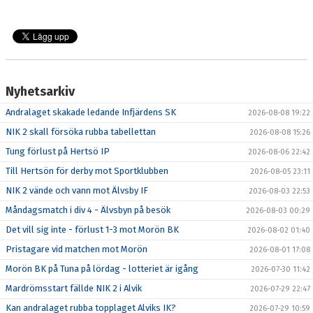
DOKUMENT
KONTAKT
SKYTTELIGOR
Nyhetsarkiv
MATCHFAKTA
Andralaget skakade ledande Infjärdens SK
2026-08-08 19:22
NIK 2 skall försöka rubba tabellettan
2026-08-08 15:26
Tung förlust på Hertsö IP
2026-08-06 22:42
Till Hertsön för derby mot Sportklubben
2026-08-05 23:11
NIK 2 vände och vann mot Älvsby IF
2026-08-03 22:53
Måndagsmatch i div 4 - Älvsbyn på besök
2026-08-03 00:29
Det vill sig inte - förlust 1-3 mot Morön BK
2026-08-02 01:40
Pristagare vid matchen mot Morön
2026-08-01 17:08
Morön BK på Tuna på lördag - lotteriet är igång
2026-07-30 11:42
Mardrömsstart fällde NIK 2 i Alvik
2026-07-29 22:47
Kan andralaget rubba topplaget Alviks IK?
2026-07-29 10:59