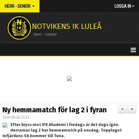
HERR - SENIOR
LOGGA IN
NOTVIKENS IK LULEÅ
Herr - senior
HEM
NYHETER
KALENDER
MATCHER
Ny hemmamatch för lag 2 i fyran
<
>
TRUPPEN
2026-05-26 23:23
Efter kryss mot IFK Akademi i fredags är det dags igen.
BILDGALLERI
Herrarnas lag 2 har hemmamatch på onsdag. Topplaget
Infjärdens SK kommer till Tuna.