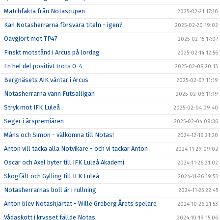
Matchfakta från Notascupen
2025-02-21 17:10
Kan Notasherrarna försvara titeln - igen?
2025-02-20 19:02
Oavgjort mot TP47
2025-02-15 17:07
Finskt motstånd i Arcus på lördag
2025-02-14 12:56
En hel del positivt trots 0-4
2025-02-08 20:13
Bergnäsets AIK väntar i Arcus
2025-02-07 11:19
Notasherrarna vann Futsalligan
2025-02-06 11:19
Stryk mot IFK Luleå
2025-02-04 09:40
Seger i årspremiären
2025-02-04 09:36
Måns och Simon - välkomna till Notas!
2024-12-16 21:20
Anton vill tacka alla Notvikare - och vi tackar Anton
2024-11-29 09:02
Oscar och Axel byter till IFK Luleå Akademi
2024-11-26 21:02
Skogfält och Gylling till IFK Luleå
2024-11-26 19:53
Notasherrarnas boll är i rullning
2024-11-25 22:45
Anton blev Notashjärtat - Wille Greberg Årets spelare
2024-10-26 21:53
Vådaskott i krysset fällde Notas
2024-10-19 15:06