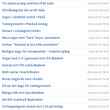
Tre sköna poäng med hem från Kalix
2024-04-29 23:07
På måndag bär det av till Kalix
2024-04-28 12:52
Seger i värdefull match i Piteå
2024-04-27 14:08
Träningsmatch i Piteå på lördag
2024-04-26 19:54
Vinnare i söndagens lotteri
2024-04-21 16:43
Nära seger men ”bara” kryss i premiären
2024-04-21 15:56
Stefan: ”Känslan är bra inför premiären”
2024-04-19 20:44
Äntligen dags för seriepremiär - lotteriet igång
2024-04-16 15:12
Seger med 3-0 i genrepet mot IFK Akademi
2024-04-13 18:29
Genrep mot IFK Luleå Akademi
2024-04-12 21:43
BAIK väntar i kvartsfinalen
2024-04-02 18:10
Notas avgjorde sent i Boden
2024-04-01 14:39
Då var det dags för tävlingsmatch
2024-03-31 20:23
Många mål mot Sportklubben
2024-03-23 16:29
Det blir match på Nyabvallen
2024-03-23 11:09
Förhoppningsvis match mot LSK på lördag
2024-03-22 22:12