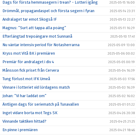
Dags för första hemmasegern i trean? - Lotteri igång
2025-05-15 16:00
Drömmål, propagandaspel och första segern i fyran
2025-05-14 23:31
Andralaget tar emot Skogså IF
2025-05-13 22:27
Magnus: ”Surt att tappa alla poäng”
2025-05-11 16:29
Efterlängtad trepoängare mot Sunnanå
2025-05-10 17:41
Nu väntar intensiv period för Notasherrarna
2025-05-09 13:00
Kryss mot Vitå BK i premiären
2025-05-06 00:02
Premiär för andralaget i div 4
2025-05-05 00:19
Månsson fick priset från Cervera
2025-05-04 16:39
Tung förlust mot IFK Umeå
2025-05-03 17:56
Vinnare i lotteriet vid lördagens match
2025-05-03 16:39
Johan: ”Vi har laddat om”
2025-05-02 16:02
Äntligen dags för seriematch på Tunavallen
2025-05-01 01:22
Inget vidare borta mot Tegs SK
2025-04-26 20:38
Vinnande taktiken hittad?
2025-04-25 21:25
En pinne i premiären
2025-04-21 18:46