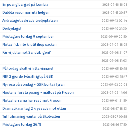
En poäng bärgad på Lombia
2023-09-16 16:01
Dubbla resor norrut i helgen
2023-09-15 20:37
Andralaget säkrade tredjeplatsen
2023-09-12 02:44
Derbydags!
2023-09-10 21:30
Pristagare lördag 9 september
2023-09-09 20:50
Notas fick inte knutit ihop säcken
2023-09-09 18:05
Får vi jubla mot Sandvik igen?
2023-09-08 21:07
2023-09-08 11:03
På lördag skall vi hitta vinnare!
2023-09-05 10:18
NIK 2 gjorde tvåsiffrigt på GSK
2023-09-03 18:47
Ny resa på söndag - GSK borta i fyran
2023-09-02 20:01
Höstens första poäng - mållöst på Frösön
2023-09-02 14:06
Notasherrarna har rest mot Frösön
2023-09-01 21:59
Dramatik när lag 2 kryssade mot ettan
2023-08-27 18:23
Tuff utmaning väntar på Skolvallen
2023-08-27 00:58
Pristagare lördag 26/8
2023-08-26 17:50