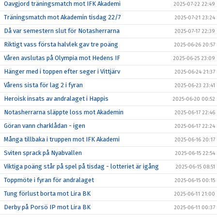
Oavgjord träningsmatch mot IFK Akademi
2025-07-22 22:49
Träningsmatch mot Akademin tisdag 22/7
2025-07-21 23:24
Då var semestern slut för Notasherrarna
2025-07-17 22:39
Riktigt vass första halvlek gav tre poäng
2025-06-26 20:57
Våren avslutas på Olympia mot Hedens IF
2025-06-25 23:09
Hänger med i toppen efter seger i Vittjärv
2025-06-24 21:37
Vårens sista för lag 2 i fyran
2025-06-23 23:41
Heroisk insats av andralaget i Happis
2025-06-20 00:52
Notasherrarna släppte loss mot Akademin
2025-06-17 22:46
Göran vann charklådan - igen
2025-06-17 22:24
Många tillbaka i truppen mot IFK Akademi
2025-06-16 20:17
Sviten sprack på Nyabvallen
2025-06-15 22:54
Viktiga poäng står på spel på tisdag - lotteriet är igång
2025-06-15 08:51
Toppmöte i fyran för andralaget
2025-06-15 00:15
Tung förlust borta mot Lira BK
2025-06-11 21:00
Derby på Porsö IP mot Lira BK
2025-06-11 00:37