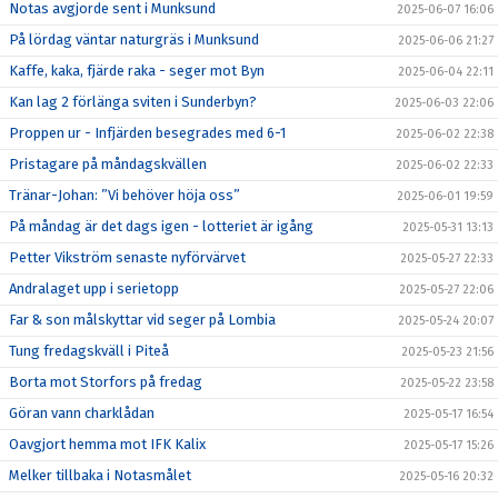
Notas avgjorde sent i Munksund
2025-06-07 16:06
På lördag väntar naturgräs i Munksund
2025-06-06 21:27
Kaffe, kaka, fjärde raka - seger mot Byn
2025-06-04 22:11
Kan lag 2 förlänga sviten i Sunderbyn?
2025-06-03 22:06
Proppen ur - Infjärden besegrades med 6-1
2025-06-02 22:38
Pristagare på måndagskvällen
2025-06-02 22:33
Tränar-Johan: ”Vi behöver höja oss”
2025-06-01 19:59
På måndag är det dags igen - lotteriet är igång
2025-05-31 13:13
Petter Vikström senaste nyförvärvet
2025-05-27 22:33
Andralaget upp i serietopp
2025-05-27 22:06
Far & son målskyttar vid seger på Lombia
2025-05-24 20:07
Tung fredagskväll i Piteå
2025-05-23 21:56
Borta mot Storfors på fredag
2025-05-22 23:58
Göran vann charklådan
2025-05-17 16:54
Oavgjort hemma mot IFK Kalix
2025-05-17 15:26
Melker tillbaka i Notasmålet
2025-05-16 20:32