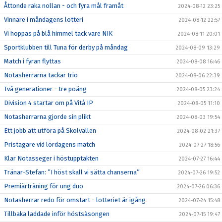
Åttonde raka nollan - och fyra mål framåt
2024-08-12 23:25
Vinnare i måndagens lotteri
2024-08-12 22:57
Vi hoppas på blå himmel tack vare NIK
2024-08-11 20:01
Sportklubben till Tuna för derby på måndag
2024-08-09 13:29
Match i fyran flyttas
2024-08-08 16:46
Notasherrarna tackar trio
2024-08-06 22:39
Två generationer - tre poäng
2024-08-05 23:24
Division 4 startar om på Vitå IP
2024-08-05 11:10
Notasherrarna gjorde sin plikt
2024-08-03 19:54
Ett jobb att utföra på Skolvallen
2024-08-02 21:37
Pristagare vid lördagens match
2024-07-27 18:56
Klar Notasseger i höstupptakten
2024-07-27 16:44
Tränar-Stefan: ”I höst skall vi sätta chanserna”
2024-07-26 19:52
Premiärträning för ung duo
2024-07-26 06:36
Notasherrar redo för omstart - lotteriet är igång
2024-07-24 15:48
Tillbaka laddade inför höstsäsongen
2024-07-15 19:47