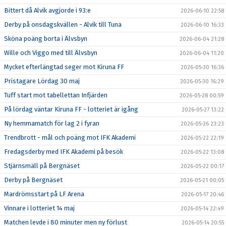
Bittert då Alvik avgjorde i 93:e
2026-06-10 22:58
Derby på onsdagskvällen - Alvik till Tuna
2026-06-10 16:33
Sköna poäng borta i Älvsbyn
2026-06-04 21:28
Wille och Viggo med till Älvsbyn
2026-06-04 11:20
Mycket efterlängtad seger mot Kiruna FF
2026-05-30 16:36
Pristagare Lördag 30 maj
2026-05-30 16:29
Tuff start mot tabellettan Infjärden
2026-05-28 00:59
På lördag väntar Kiruna FF - lotteriet är igång
2026-05-27 13:22
Ny hemmamatch för lag 2 i fyran
2026-05-26 23:23
Trendbrott - mål och poäng mot IFK Akademi
2026-05-22 22:19
Fredagsderby med IFK Akademi på besök
2026-05-22 13:08
Stjärnsmäll på Bergnäset
2026-05-22 00:17
Derby på Bergnäset
2026-05-21 00:05
Mardrömsstart på LF Arena
2026-05-17 20:46
Vinnare i lotteriet 14 maj
2026-05-14 22:49
Matchen levde i 80 minuter men ny förlust
2026-05-14 20:55