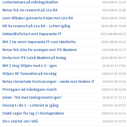
Lotterivinnare på måndagskvällen
2025-08-11 23:22
Notas fick sin revansch på Lira BK
2025-08-11 22:50
Leon tillbaka i gulsvarta tröjan mot Lira BK
2025-08-10 21:00
Vill ha revansch på Lira BK - Lotteri igång
2025-08-09 13:59
Uddamålsförlust mot Haparanda FF
2025-08-08 00:07
NIK 2 tar emot Haparanda FF som tabelletta
2025-08-06 21:42
Notas fick slita för poängen mot IFK Akademi
2025-08-05 22:17
Derby mot IFK Luleå Akademi på tisdag
2025-08-05 00:13
NIK 2 slog Vittjärv med 4-2 - igen
2025-07-31 21:54
Vittjärv till Tunavallen på torsdag
2025-07-30 23:52
Notas rivstartade höstsäsongen - vände mot Hedens IF
2025-07-28 22:54
Pristagare vid måndagens match
2025-07-28 22:36
Johan: ”Kul med tävlingsmatch igen”
2025-07-27 23:21
Omstart i div 3 - Lotteriet är igång
2025-07-26 07:37
Stabil seger för lag 2 i höstupptakten
2025-07-24 22:24
Div 4 startar om i Vitå
2025-07-23 22:31