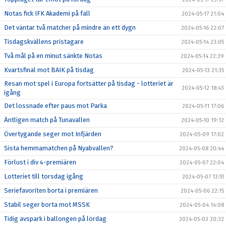
Notas fick IFK Akademi på fall
2024-05-17 21:04
Det väntar två matcher på mindre än ett dygn
2024-05-16 22:07
Tisdagskvällens pristagare
2024-05-14 23:05
Två mål på en minut sänkte Notas
2024-05-14 22:39
Kvartsfinal mot BAIK på tisdag
2024-05-13 21:35
Resan mot spel i Europa fortsätter på tisdag - lotteriet är
2024-05-12 18:43
igång
Det lossnade efter paus mot Parka
2024-05-11 17:06
Äntligen match på Tunavallen
2024-05-10 19:12
Övertygande seger mot Infjärden
2024-05-09 17:02
Sista hemmamatchen på Nyabvallen?
2024-05-08 20:44
Förlust i div 4-premiären
2024-05-07 22:04
Lotteriet till torsdag igång
2024-05-07 13:51
Seriefavoriten borta i premiären
2024-05-06 22:15
Stabil seger borta mot MSSK
2024-05-04 14:08
Tidig avspark i ballongen på lördag
2024-05-03 20:32