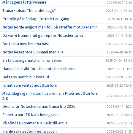
Måndagens lotterivinnare
2025-04-21 18:43
Tränar-Johan: ”Nu är det dags”
2025-04-19 20:44
Premiär på måndag - lotteriet är igång
2025-04-17 18:56
Notas borde avgjort men föll på straffar mot Akademin
2025-04-12 15:24
Då var vi framme vid genrep för Notasherrarna
2025-04-11 18:43
Borta bra men hemma bäst
2025-04-07 19:44
Notas besegrade Sunnanå med 1-0
2025-04-05 16:12
Sista träningsmatchen inför serien
2025-04-04 20:01
Hampus har åkt för att hämta hem killarna
2025-04-01 11:57
Helgens match blir inställd
2025-03-28 09:12
Jämnt som väntat mot Storfors
2025-03-22 13:40
Matchdags igen - utomhuspremiär i Piteå mot Storfors
2025-03-21 22:52
AIK
Det här är Notasherrarnas tränartrio 2025
2025-03-14 11:20
Femetta när IFK Kalix besegrades
2025-03-09 18:55
På söndag kommer IFK Kalix till Arcus
2025-03-07 22:31
Fjärde raka segern i egna cupen
2025-02-23 21:53