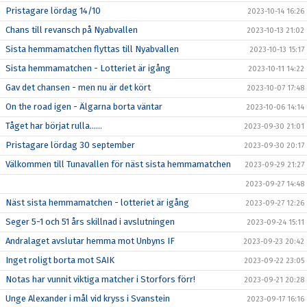
Pristagare lördag 14/10
2023-10-14 16:26
Chans till revansch på Nyabvallen
2023-10-13 21:02
Sista hemmamatchen flyttas till Nyabvallen
2023-10-13 15:17
Sista hemmamatchen - Lotteriet är igång
2023-10-11 14:22
Gav det chansen - men nu är det kört
2023-10-07 17:48
On the road igen - Älgarna borta väntar
2023-10-06 14:14
Tåget har börjat rulla……
2023-09-30 21:01
Pristagare lördag 30 september
2023-09-30 20:17
Välkommen till Tunavallen för näst sista hemmamatchen
2023-09-29 21:27
2023-09-27 14:48
Näst sista hemmamatchen - lotteriet är igång
2023-09-27 12:26
Seger 5-1 och 51 års skillnad i avslutningen
2023-09-24 15:11
Andralaget avslutar hemma mot Unbyns IF
2023-09-23 20:42
Inget roligt borta mot SAIK
2023-09-22 23:05
Notas har vunnit viktiga matcher i Storfors förr!
2023-09-21 20:28
Unge Alexander i mål vid kryss i Svanstein
2023-09-17 16:16