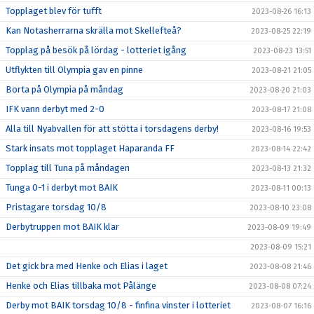
Topplaget blev för tufft
2023-08-26 16:13
Kan Notasherrarna skrälla mot Skellefteå?
2023-08-25 22:19
Topplag på besök på lördag - lotteriet igång
2023-08-23 13:51
Utflykten till Olympia gav en pinne
2023-08-21 21:05
Borta på Olympia på måndag
2023-08-20 21:03
IFK vann derbyt med 2-0
2023-08-17 21:08
Alla till Nyabvallen för att stötta i torsdagens derby!
2023-08-16 19:53
Stark insats mot topplaget Haparanda FF
2023-08-14 22:42
Topplag till Tuna på måndagen
2023-08-13 21:32
Tunga 0-1 i derbyt mot BAIK
2023-08-11 00:13
Pristagare torsdag 10/8
2023-08-10 23:08
Derbytruppen mot BAIK klar
2023-08-09 19:49
2023-08-09 15:21
Det gick bra med Henke och Elias i laget
2023-08-08 21:46
Henke och Elias tillbaka mot Pålänge
2023-08-08 07:24
Derby mot BAIK torsdag 10/8 - finfina vinster i lotteriet
2023-08-07 16:16