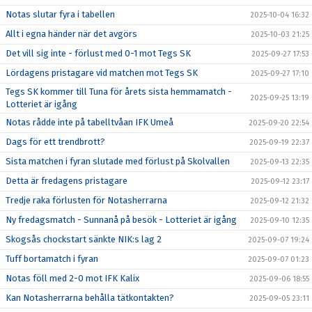
Notas slutar fyra i tabellen
2025-10-04 16:32
Allt i egna händer när det avgörs
2025-10-03 21:25
Det vill sig inte - förlust med 0-1 mot Tegs SK
2025-09-27 17:53
Lördagens pristagare vid matchen mot Tegs SK
2025-09-27 17:10
Tegs SK kommer till Tuna för årets sista hemmamatch -
2025-09-25 13:19
Lotteriet är igång
Notas rådde inte på tabelltvåan IFK Umeå
2025-09-20 22:54
Dags för ett trendbrott?
2025-09-19 22:37
Sista matchen i fyran slutade med förlust på Skolvallen
2025-09-13 22:35
Detta är fredagens pristagare
2025-09-12 23:17
Tredje raka förlusten för Notasherrarna
2025-09-12 21:32
Ny fredagsmatch - Sunnanå på besök - Lotteriet är igång
2025-09-10 12:35
Skogsås chockstart sänkte NIK:s lag 2
2025-09-07 19:24
Tuff bortamatch i fyran
2025-09-07 01:23
Notas föll med 2-0 mot IFK Kalix
2025-09-06 18:55
Kan Notasherrarna behålla tätkontakten?
2025-09-05 23:11