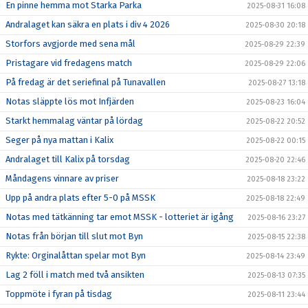
En pinne hemma mot Starka Parka
2025-08-31 16:08
Andralaget kan säkra en plats i div 4 2026
2025-08-30 20:18
Storfors avgjorde med sena mål
2025-08-29 22:39
Pristagare vid fredagens match
2025-08-29 22:06
På fredag är det seriefinal på Tunavallen
2025-08-27 13:18
Notas släppte lös mot Infjärden
2025-08-23 16:04
Starkt hemmalag väntar på lördag
2025-08-22 20:52
Seger på nya mattan i Kalix
2025-08-22 00:15
Andralaget till Kalix på torsdag
2025-08-20 22:46
Måndagens vinnare av priser
2025-08-18 23:22
Upp på andra plats efter 5-0 på MSSK
2025-08-18 22:49
Notas med tätkänning tar emot MSSK - lotteriet är igång
2025-08-16 23:27
Notas från början till slut mot Byn
2025-08-15 22:38
Rykte: Orginalåttan spelar mot Byn
2025-08-14 23:49
Lag 2 föll i match med två ansikten
2025-08-13 07:35
Toppmöte i fyran på tisdag
2025-08-11 23:44