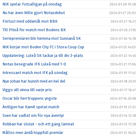
NIK spelar Futsalligan på onsdag
2024-01-28 19:28
Nu har även Wille gjort Notasdebut
2024-01-27 20:03
Förlust med uddamål mot BBK
2024-01-27 16:21
Till Piteå för match mot Bodens BK
2024-01-26 21:55
Seriepremiären blir hemma mot Sunnanå SK
2024-01-26 14:18
NIK börjar mot Boden City FC i Stora Coop Cup
2024-01-25 14:03
Uppdatering: Luleå SK tackar ja till div 3-plats
2024-01-23 14:45
Notas besegrade IFK Luleå med 1-0
2024-01-21 17:06
Intressant match mot IFK på söndag
2024-01-19 17:42
Nye Johan har hunnit med en hel del
2024-01-18 20:51
Viggo vill vinna till varje pris
2024-01-17 16:47
Oscar blir herrtruppens yngste
2024-01-16 20:58
Äntligen har Kamil spelat match
2024-01-15 21:33
Sven har sadlat om för nya äventyr
2024-01-14 13:18
Robban har slutat - och ett gäng lämnat
2024-01-13 17:28
Mållös men ändå hoppfull premiär
2024-01-13 16:33