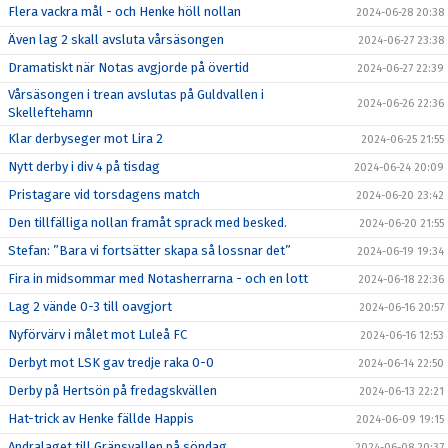
Flera vackra mål - och Henke höll nollan
2024-06-28 20:38
Även lag 2 skall avsluta vårsäsongen
2024-06-27 23:38
Dramatiskt när Notas avgjorde på övertid
2024-06-27 22:39
Vårsäsongen i trean avslutas på Guldvallen i
2024-06-26 22:36
Skelleftehamn
Klar derbyseger mot Lira 2
2024-06-25 21:55
Nytt derby i div 4 på tisdag
2024-06-24 20:09
Pristagare vid torsdagens match
2024-06-20 23:42
Den tillfälliga nollan framåt sprack med besked.
2024-06-20 21:55
Stefan: ”Bara vi fortsätter skapa så lossnar det”
2024-06-19 19:34
Fira in midsommar med Notasherrarna - och en lott
2024-06-18 22:36
Lag 2 vände 0-3 till oavgjort
2024-06-16 20:57
Nyförvärv i målet mot Luleå FC
2024-06-16 12:53
Derbyt mot LSK gav tredje raka 0-0
2024-06-14 22:50
Derby på Hertsön på fredagskvällen
2024-06-13 22:21
Hat-trick av Henke fällde Happis
2024-06-09 19:15
Andralaget till Gränsvallen på söndag
2024-06-08 20:37