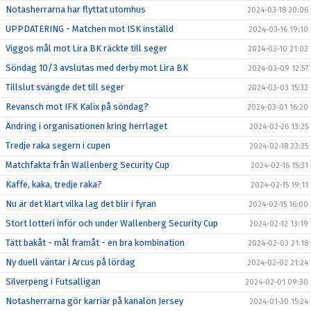
Notasherrarna har flyttat utomhus
2024-03-18 20:06
UPPDATERING - Matchen mot ISK inställd
2024-03-16 19:10
Viggos mål mot Lira BK räckte till seger
2024-03-10 21:02
Söndag 10/3 avslutas med derby mot Lira BK
2024-03-09 12:57
Tillslut svängde det till seger
2024-03-03 15:32
Revansch mot IFK Kalix på söndag?
2024-03-01 16:20
Ändring i organisationen kring herrlaget
2024-02-26 13:25
Tredje raka segern i cupen
2024-02-18 23:25
Matchfakta från Wallenberg Security Cup
2024-02-16 15:31
Kaffe, kaka, tredje raka?
2024-02-15 19:11
Nu är det klart vilka lag det blir i fyran
2024-02-15 16:00
Stort lotteri inför och under Wallenberg Security Cup
2024-02-12 13:19
Tätt bakåt - mål framåt - en bra kombination
2024-02-03 21:18
Ny duell väntar i Arcus på lördag
2024-02-02 21:24
Silverpeng i Futsalligan
2024-02-01 09:30
Notasherrarna gör karriär på kanalön Jersey
2024-01-30 15:24