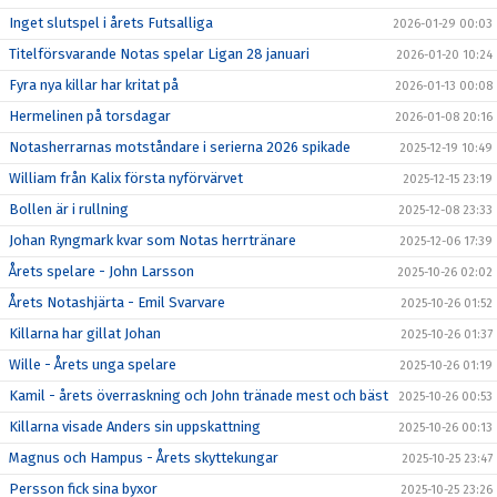
Inget slutspel i årets Futsalliga
2026-01-29 00:03
Titelförsvarande Notas spelar Ligan 28 januari
2026-01-20 10:24
Fyra nya killar har kritat på
2026-01-13 00:08
Hermelinen på torsdagar
2026-01-08 20:16
Notasherrarnas motståndare i serierna 2026 spikade
2025-12-19 10:49
William från Kalix första nyförvärvet
2025-12-15 23:19
Bollen är i rullning
2025-12-08 23:33
Johan Ryngmark kvar som Notas herrtränare
2025-12-06 17:39
Årets spelare - John Larsson
2025-10-26 02:02
Årets Notashjärta - Emil Svarvare
2025-10-26 01:52
Killarna har gillat Johan
2025-10-26 01:37
Wille - Årets unga spelare
2025-10-26 01:19
Kamil - årets överraskning och John tränade mest och bäst
2025-10-26 00:53
Killarna visade Anders sin uppskattning
2025-10-26 00:13
Magnus och Hampus - Årets skyttekungar
2025-10-25 23:47
Persson fick sina byxor
2025-10-25 23:26