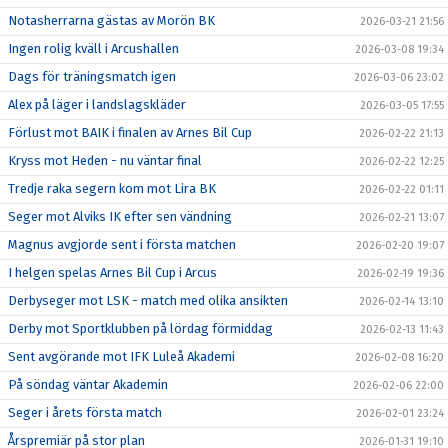
Notasherrarna gästas av Morön BK
2026-03-21 21:56
Ingen rolig kväll i Arcushallen
2026-03-08 19:34
Dags för träningsmatch igen
2026-03-06 23:02
Alex på läger i landslagskläder
2026-03-05 17:55
Förlust mot BAIK i finalen av Arnes Bil Cup
2026-02-22 21:13
Kryss mot Heden - nu väntar final
2026-02-22 12:25
Tredje raka segern kom mot Lira BK
2026-02-22 01:11
Seger mot Alviks IK efter sen vändning
2026-02-21 13:07
Magnus avgjorde sent i första matchen
2026-02-20 19:07
I helgen spelas Arnes Bil Cup i Arcus
2026-02-19 19:36
Derbyseger mot LSK - match med olika ansikten
2026-02-14 13:10
Derby mot Sportklubben på lördag förmiddag
2026-02-13 11:43
Sent avgörande mot IFK Luleå Akademi
2026-02-08 16:20
På söndag väntar Akademin
2026-02-06 22:00
Seger i årets första match
2026-02-01 23:24
Årspremiär på stor plan
2026-01-31 19:10