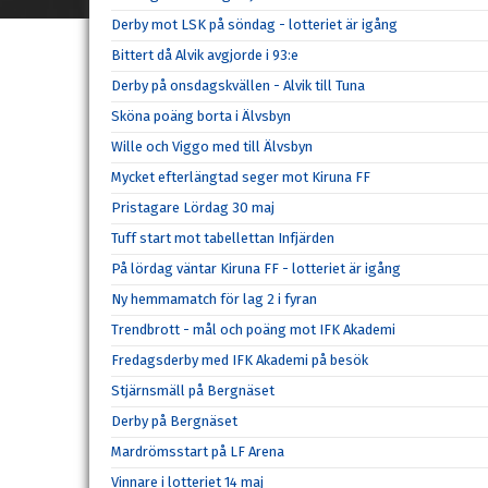
Derby mot LSK på söndag - lotteriet är igång
Bittert då Alvik avgjorde i 93:e
Derby på onsdagskvällen - Alvik till Tuna
Sköna poäng borta i Älvsbyn
Wille och Viggo med till Älvsbyn
Mycket efterlängtad seger mot Kiruna FF
Pristagare Lördag 30 maj
Tuff start mot tabellettan Infjärden
På lördag väntar Kiruna FF - lotteriet är igång
Ny hemmamatch för lag 2 i fyran
Trendbrott - mål och poäng mot IFK Akademi
Fredagsderby med IFK Akademi på besök
Stjärnsmäll på Bergnäset
Derby på Bergnäset
Mardrömsstart på LF Arena
Vinnare i lotteriet 14 maj