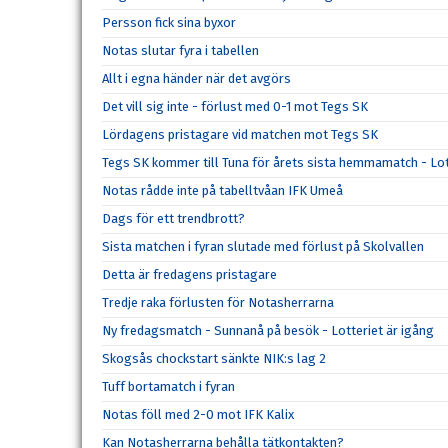
Persson fick sina byxor
Notas slutar fyra i tabellen
Allt i egna händer när det avgörs
Det vill sig inte - förlust med 0-1 mot Tegs SK
Lördagens pristagare vid matchen mot Tegs SK
Tegs SK kommer till Tuna för årets sista hemmamatch - Lot
Notas rådde inte på tabelltvåan IFK Umeå
Dags för ett trendbrott?
Sista matchen i fyran slutade med förlust på Skolvallen
Detta är fredagens pristagare
Tredje raka förlusten för Notasherrarna
Ny fredagsmatch - Sunnanå på besök - Lotteriet är igång
Skogsås chockstart sänkte NIK:s lag 2
Tuff bortamatch i fyran
Notas föll med 2-0 mot IFK Kalix
Kan Notasherrarna behålla tätkontakten?