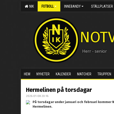
NIK
FOTBOLL
INNEBANDY
STÄLLPLATSER
NOTV
Herr - senior
HEM
NYHETER
KALENDER
MATCHER
TRUPPEN
Hermelinen på torsdagar
2026-01-08 20:16
På torsdagar under januari och februari kommer 
Hermelinen.