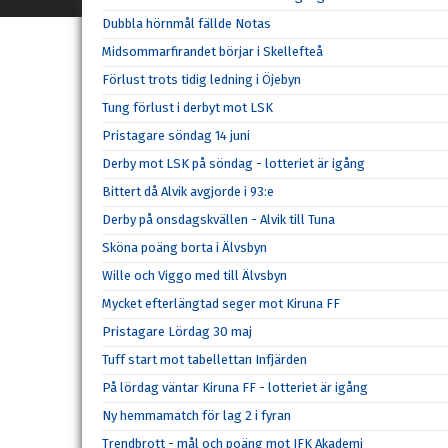
Dubbla hörnmål fällde Notas
Midsommarfirandet börjar i Skellefteå
Förlust trots tidig ledning i Öjebyn
Tung förlust i derbyt mot LSK
Pristagare söndag 14 juni
Derby mot LSK på söndag - lotteriet är igång
Bittert då Alvik avgjorde i 93:e
Derby på onsdagskvällen - Alvik till Tuna
Sköna poäng borta i Älvsbyn
Wille och Viggo med till Älvsbyn
Mycket efterlängtad seger mot Kiruna FF
Pristagare Lördag 30 maj
Tuff start mot tabellettan Infjärden
På lördag väntar Kiruna FF - lotteriet är igång
Ny hemmamatch för lag 2 i fyran
Trendbrott - mål och poäng mot IFK Akademi