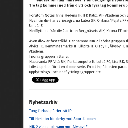
endast fem lag finns kvar från det gångna spelåre
Tre lag kommer ned från div 2 och fyra lag kommer upp
Förutom Notas finns Hedens IF, IFK Kalix, PIF Akademi och S
Nya från div 4 är seriesegrarna Luleå SK, Ohtana/Pajala F
Umeå IF.
Nedflyttade från div 2 är trion Bergnäsets AIK, Kiruna FF oc
Även div 4 är fastställd. Här hamnar NIK 2 i södra gruppen 
Alviks IK, Hemmingsmarks IF, Lillpite IF, Öjeby IF, Älvsby IF
Akademi.
I norra gruppen hittar vi:
Haparanda FF, Vitå BK, Parkalompolo Ik, Luleå FC, Lira BK, S
I div 4 spelas först en dubbelserie. En bit in på hösten paras
upplyttnings- och nedflyttningsgrupper etc.
Nyhetsarkiv
Tung förlust på Hertsö IP
Till Hertsön för derby mot Sportklubben
NIK 2 vände och vann mot Älvsby IF