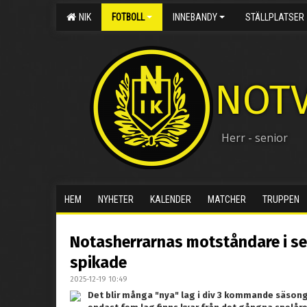
NIK
FOTBOLL
INNEBANDY
STÄLLPLATSER
NOTV
Herr - senior
HEM
NYHETER
KALENDER
MATCHER
TRUPPEN
Notasherrarnas motståndare i se
spikade
2025-12-19 10:49
Det blir många "nya" lag i div 3 kommande säson