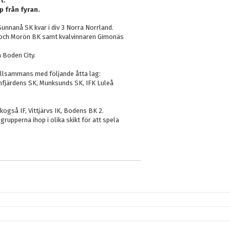
t.
 från fyran.
unnanå SK kvar i div 3 Norra Norrland.
F och Morön BK samt kvalvinnaren Gimonäs
h Boden City.
tillsammans med följande åtta lag:
, Infjärdens SK, Munksunds SK, IFK Luleå
kogså IF, Vittjärvs IK, Bodens BK 2.
 grupperna ihop i olika skikt för att spela