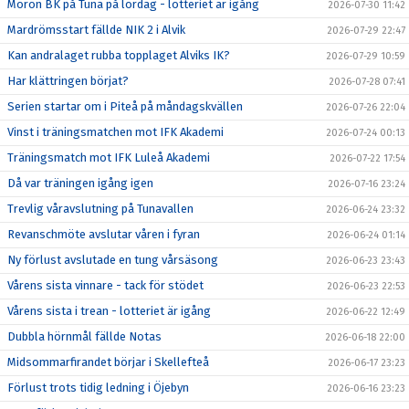
Morön BK på Tuna på lördag - lotteriet är igång
2026-07-30 11:42
Mardrömsstart fällde NIK 2 i Alvik
2026-07-29 22:47
Kan andralaget rubba topplaget Alviks IK?
2026-07-29 10:59
Har klättringen börjat?
2026-07-28 07:41
Serien startar om i Piteå på måndagskvällen
2026-07-26 22:04
Vinst i träningsmatchen mot IFK Akademi
2026-07-24 00:13
Träningsmatch mot IFK Luleå Akademi
2026-07-22 17:54
Då var träningen igång igen
2026-07-16 23:24
Trevlig våravslutning på Tunavallen
2026-06-24 23:32
Revanschmöte avslutar våren i fyran
2026-06-24 01:14
Ny förlust avslutade en tung vårsäsong
2026-06-23 23:43
Vårens sista vinnare - tack för stödet
2026-06-23 22:53
Vårens sista i trean - lotteriet är igång
2026-06-22 12:49
Dubbla hörnmål fällde Notas
2026-06-18 22:00
Midsommarfirandet börjar i Skellefteå
2026-06-17 23:23
Förlust trots tidig ledning i Öjebyn
2026-06-16 23:23