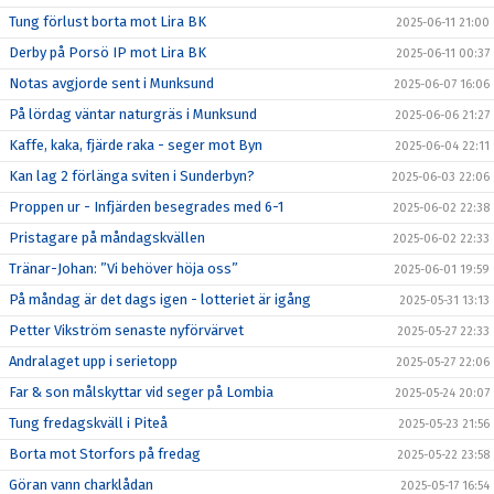
Tung förlust borta mot Lira BK
2025-06-11 21:00
Derby på Porsö IP mot Lira BK
2025-06-11 00:37
Notas avgjorde sent i Munksund
2025-06-07 16:06
På lördag väntar naturgräs i Munksund
2025-06-06 21:27
Kaffe, kaka, fjärde raka - seger mot Byn
2025-06-04 22:11
Kan lag 2 förlänga sviten i Sunderbyn?
2025-06-03 22:06
Proppen ur - Infjärden besegrades med 6-1
2025-06-02 22:38
Pristagare på måndagskvällen
2025-06-02 22:33
Tränar-Johan: ”Vi behöver höja oss”
2025-06-01 19:59
På måndag är det dags igen - lotteriet är igång
2025-05-31 13:13
Petter Vikström senaste nyförvärvet
2025-05-27 22:33
Andralaget upp i serietopp
2025-05-27 22:06
Far & son målskyttar vid seger på Lombia
2025-05-24 20:07
Tung fredagskväll i Piteå
2025-05-23 21:56
Borta mot Storfors på fredag
2025-05-22 23:58
Göran vann charklådan
2025-05-17 16:54