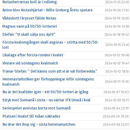
Notasherrarnas boll är i rullning
2024-11-25 22:45
Anton blev Notashjärtat - Wille Greberg Årets spelare
2024-10-26 21:53
Vådaskott i krysset fällde Notas
2024-10-19 15:06
Magnus vann på 50/50-lotteriet
2024-10-19 13:58
Stefan: ”Vi skall sälja oss dyrt!”
2024-10-18 19:42
Första kvalomgången skall avgöras - stötta med 50/50-
2024-10-15 21:45
lott
Likaläge efter första ronden i kvalet
2024-10-13 19:48
Vinnare vid söndagens kvalmatch
2024-10-13 19:47
Tränar-Stefan: ” Det känns som att vi är väl förberedda.”
2024-10-12 18:55
Hemmastatistiken ger förhoppningar inför söndagens
2024-10-11 13:10
kvalmatch
Nu är det kvaltider igen - ett 50/50-lotteri är igång
2024-10-07 10:03
Stryk mot Sunnanå i sista - nu väntar IFK Umeå i kval
2024-10-05 16:11
Seriespelet avslutas borta mot Sunnanå
2024-10-04 22:19
Platsen i kvalet till tvåan säkrades
2024-09-29 19:30
Nu drar det ihop sig - sista hemmamatchen
2024-09-28 22:03