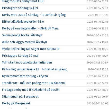
Tung förlust i derbyt mot LSK
2026-06-14 23:19
Pristagare söndag 14 juni
2026-06-14 22:32
Derby mot LSK på söndag - lotteriet är igång
2026-06-11 17:25
Bittert då Alvik avgjorde i 93:e
2026-06-10 22:58
Derby på onsdagskvällen - Alvik till Tuna
2026-06-10 16:33
Sköna poäng borta i Älvsbyn
2026-06-04 21:28
Wille och Viggo med till Älvsbyn
2026-06-04 11:20
Mycket efterlängtad seger mot Kiruna FF
2026-05-30 16:36
Pristagare Lördag 30 maj
2026-05-30 16:29
Tuff start mot tabellettan Infjärden
2026-05-28 00:59
På lördag väntar Kiruna FF - lotteriet är igång
2026-05-27 13:22
Ny hemmamatch för lag 2 i fyran
2026-05-26 23:23
Trendbrott - mål och poäng mot IFK Akademi
2026-05-22 22:19
Fredagsderby med IFK Akademi på besök
2026-05-22 13:08
Stjärnsmäll på Bergnäset
2026-05-22 00:17
Derby på Bergnäset
2026-05-21 00:05