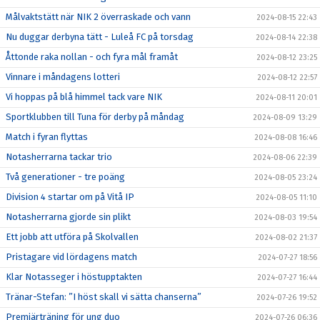
Målvaktstätt när NIK 2 överraskade och vann
2024-08-15 22:43
Nu duggar derbyna tätt - Luleå FC på torsdag
2024-08-14 22:38
Åttonde raka nollan - och fyra mål framåt
2024-08-12 23:25
Vinnare i måndagens lotteri
2024-08-12 22:57
Vi hoppas på blå himmel tack vare NIK
2024-08-11 20:01
Sportklubben till Tuna för derby på måndag
2024-08-09 13:29
Match i fyran flyttas
2024-08-08 16:46
Notasherrarna tackar trio
2024-08-06 22:39
Två generationer - tre poäng
2024-08-05 23:24
Division 4 startar om på Vitå IP
2024-08-05 11:10
Notasherrarna gjorde sin plikt
2024-08-03 19:54
Ett jobb att utföra på Skolvallen
2024-08-02 21:37
Pristagare vid lördagens match
2024-07-27 18:56
Klar Notasseger i höstupptakten
2024-07-27 16:44
Tränar-Stefan: ”I höst skall vi sätta chanserna”
2024-07-26 19:52
Premiärträning för ung duo
2024-07-26 06:36