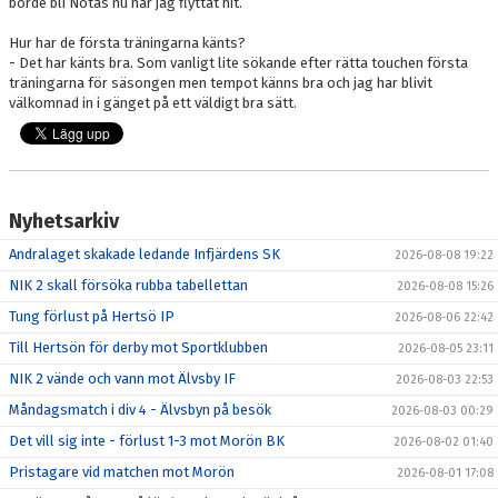
borde bli Notas nu när jag flyttat hit.
Hur har de första träningarna känts?
- Det har känts bra. Som vanligt lite sökande efter rätta touchen första
träningarna för säsongen men tempot känns bra och jag har blivit
välkomnad in i gänget på ett väldigt bra sätt.
Nyhetsarkiv
Andralaget skakade ledande Infjärdens SK
2026-08-08 19:22
NIK 2 skall försöka rubba tabellettan
2026-08-08 15:26
Tung förlust på Hertsö IP
2026-08-06 22:42
Till Hertsön för derby mot Sportklubben
2026-08-05 23:11
NIK 2 vände och vann mot Älvsby IF
2026-08-03 22:53
Måndagsmatch i div 4 - Älvsbyn på besök
2026-08-03 00:29
Det vill sig inte - förlust 1-3 mot Morön BK
2026-08-02 01:40
Pristagare vid matchen mot Morön
2026-08-01 17:08