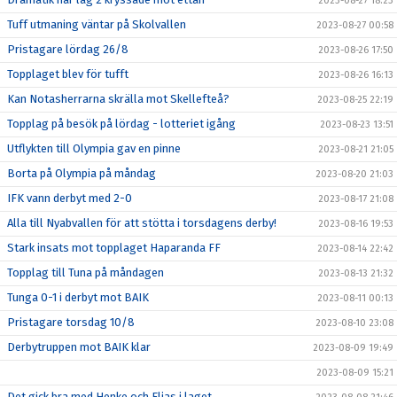
2023-08-27 18:23
Tuff utmaning väntar på Skolvallen
2023-08-27 00:58
Pristagare lördag 26/8
2023-08-26 17:50
Topplaget blev för tufft
2023-08-26 16:13
Kan Notasherrarna skrälla mot Skellefteå?
2023-08-25 22:19
Topplag på besök på lördag - lotteriet igång
2023-08-23 13:51
Utflykten till Olympia gav en pinne
2023-08-21 21:05
Borta på Olympia på måndag
2023-08-20 21:03
IFK vann derbyt med 2-0
2023-08-17 21:08
Alla till Nyabvallen för att stötta i torsdagens derby!
2023-08-16 19:53
Stark insats mot topplaget Haparanda FF
2023-08-14 22:42
Topplag till Tuna på måndagen
2023-08-13 21:32
Tunga 0-1 i derbyt mot BAIK
2023-08-11 00:13
Pristagare torsdag 10/8
2023-08-10 23:08
Derbytruppen mot BAIK klar
2023-08-09 19:49
2023-08-09 15:21
Det gick bra med Henke och Elias i laget