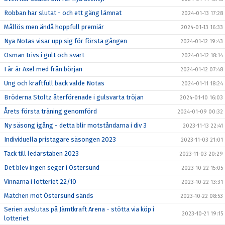
Robban har slutat - och ett gäng lämnat
2024-01-13 17:28
Mållös men ändå hoppfull premiär
2024-01-13 16:33
Nya Notas visar upp sig för första gången
2024-01-12 19:43
Osman trivs i gult och svart
2024-01-12 18:14
I år är Axel med från början
2024-01-12 07:48
Ung och kraftfull back valde Notas
2024-01-11 18:24
Bröderna Stoltz återförenade i gulsvarta tröjan
2024-01-10 16:03
Årets första träning genomförd
2024-01-09 00:32
Ny säsong igång - detta blir motståndarna i div 3
2023-11-13 22:41
Individuella pristagare säsongen 2023
2023-11-03 21:01
Tack till ledarstaben 2023
2023-11-03 20:29
Det blev ingen seger i Östersund
2023-10-22 15:05
Vinnarna i lotteriet 22/10
2023-10-22 13:31
Matchen mot Östersund sänds
2023-10-22 08:53
Serien avslutas på Jämtkraft Arena - stötta via köp i
2023-10-21 19:15
lotteriet