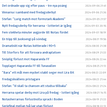
Det ordnade upp sig efter paus - tre nya poäng
2024-09-06 21:41
Vinnarna i samband med fredagsderbyt
2024-09-06 21:36
Stefan: ”Lurig match mot formstark Akademi”
2024-09-05 21:57
Nytt fredagsderby för herrarna - lotteriet är igång
2024-09-03 20:16
Fem stekheta minuter avgjorde till Notas fördel
2024-09-01 18:19
En tripp till Juoksengi på söndag
2024-08-31 19:56
Dramatiskt när Notas kvitterade i 90+5
2024-08-30 21:38
Till Storfors för att försvara andraplatsen
2024-08-29 21:33
Snöplig förlust mot Haparanda FF
2024-08-26 22:44
Topplaget Haparanda FF till Tunavallen
2024-08-25 21:13
”Bara” ett mål men mycket stabil seger mot Lira BK
2024-08-23 22:09
Fredagskvällens pristagare
2024-08-23 21:44
Stefan: ”Vi skall ta chansen att studsa tillbaka”
2024-08-22 21:24
Herrarna spelar derby mot Lira på fredag - lotteri igång
2024-08-21 14:15
Notasherrarnas förlustnolla sprack i Boden
2024-08-19 21:33
Seriefinal mellan två lag utan förlust
2024-08-18 22:13