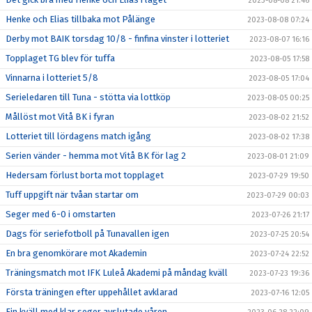
2023-08-08 21:46
Henke och Elias tillbaka mot Pålänge
2023-08-08 07:24
Derby mot BAIK torsdag 10/8 - finfina vinster i lotteriet
2023-08-07 16:16
Topplaget TG blev för tuffa
2023-08-05 17:58
Vinnarna i lotteriet 5/8
2023-08-05 17:04
Serieledaren till Tuna - stötta via lottköp
2023-08-05 00:25
Mållöst mot Vitå BK i fyran
2023-08-02 21:52
Lotteriet till lördagens match igång
2023-08-02 17:38
Serien vänder - hemma mot Vitå BK för lag 2
2023-08-01 21:09
Hedersam förlust borta mot topplaget
2023-07-29 19:50
Tuff uppgift när tvåan startar om
2023-07-29 00:03
Seger med 6-0 i omstarten
2023-07-26 21:17
Dags för seriefotboll på Tunavallen igen
2023-07-25 20:54
En bra genomkörare mot Akademin
2023-07-24 22:52
Träningsmatch mot IFK Luleå Akademi på måndag kväll
2023-07-23 19:36
Första träningen efter uppehållet avklarad
2023-07-16 12:05
Fin kväll med klar seger avslutade våren