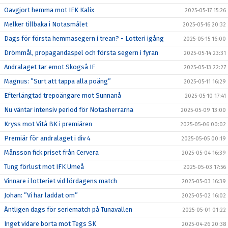
Oavgjort hemma mot IFK Kalix
2025-05-17 15:26
Melker tillbaka i Notasmålet
2025-05-16 20:32
Dags för första hemmasegern i trean? - Lotteri igång
2025-05-15 16:00
Drömmål, propagandaspel och första segern i fyran
2025-05-14 23:31
Andralaget tar emot Skogså IF
2025-05-13 22:27
Magnus: ”Surt att tappa alla poäng”
2025-05-11 16:29
Efterlängtad trepoängare mot Sunnanå
2025-05-10 17:41
Nu väntar intensiv period för Notasherrarna
2025-05-09 13:00
Kryss mot Vitå BK i premiären
2025-05-06 00:02
Premiär för andralaget i div 4
2025-05-05 00:19
Månsson fick priset från Cervera
2025-05-04 16:39
Tung förlust mot IFK Umeå
2025-05-03 17:56
Vinnare i lotteriet vid lördagens match
2025-05-03 16:39
Johan: ”Vi har laddat om”
2025-05-02 16:02
Äntligen dags för seriematch på Tunavallen
2025-05-01 01:22
Inget vidare borta mot Tegs SK
2025-04-26 20:38