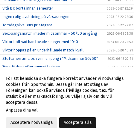
2023-06-28 22:09
Vitå BK borta innan semester
2023-06-27 22:29
Ingen rolig avslutning på vårsäsongen
2023-06-22 22:36
Torsdagskvällens pristagare
2023-06-22 22:07
Sexpoängsmatch inleder midsommar - 50/50 är igång
2023-06-21 22:38
Viktor höll vad han lovade - seger med 10-0
2023-06-20 22:50
Viktor hoppas på en underhållande match ikväll
2023-06-20 10:21
Stötta herrarna och vinn en peng i ”Midsommar 50/50”
2023-06-18 22:21
Tung förlust efter tappad ledning
2023-06-17 15:39
Första fullträffen kommer i Sveriges mittpunkt?
2023-06-16 22:11
För att hemsidan ska fungera korrekt använder vi nödvändiga
Det blev för svårt mot obesegrade Haparanda
cookies från SportAdmin. Dessa går inte att stänga av.
2023-06-14 23:59
Föreningen kan också använda frivilliga cookies, t.ex. för
Tufft uppdrag väntar på Gränsvallen
2023-06-14 18:16
statistik eller marknadsföring. Du väljer själv om du vill
Hedersam förlust i semifinalen
2023-06-13 23:17
acceptera dessa.
Andra dragningen i Herrdubbeln
2023-06-13 23:01
Anpassa dina val
Semifinal mot BBK i Stora Coop Cup
2023-06-12 23:45
Acceptera nödvändiga
Acceptera alla
Förlust mot Östersund efter tidiga mål i baken
2023-06-11 16:44
Pristagare vid matchen mot Östersund