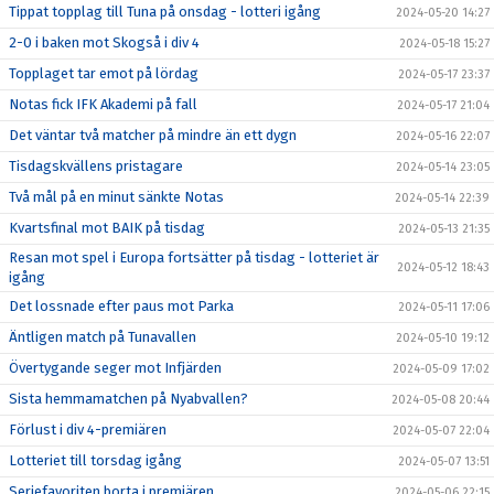
Tippat topplag till Tuna på onsdag - lotteri igång
2024-05-20 14:27
2-0 i baken mot Skogså i div 4
2024-05-18 15:27
Topplaget tar emot på lördag
2024-05-17 23:37
Notas fick IFK Akademi på fall
2024-05-17 21:04
Det väntar två matcher på mindre än ett dygn
2024-05-16 22:07
Tisdagskvällens pristagare
2024-05-14 23:05
Två mål på en minut sänkte Notas
2024-05-14 22:39
Kvartsfinal mot BAIK på tisdag
2024-05-13 21:35
Resan mot spel i Europa fortsätter på tisdag - lotteriet är
2024-05-12 18:43
igång
Det lossnade efter paus mot Parka
2024-05-11 17:06
Äntligen match på Tunavallen
2024-05-10 19:12
Övertygande seger mot Infjärden
2024-05-09 17:02
Sista hemmamatchen på Nyabvallen?
2024-05-08 20:44
Förlust i div 4-premiären
2024-05-07 22:04
Lotteriet till torsdag igång
2024-05-07 13:51
Seriefavoriten borta i premiären
2024-05-06 22:15