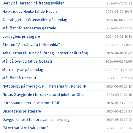
Derby på Hertsön på fredagskvällen
2024-06-13 22:21
Hat-trick av Henke fällde Happis
2024-06-09 19:15
Andralaget till Gränsvallen på söndag
2024-06-08 20:37
Mållöst när serieettan gästade
2024-06-08 17:15
Lördagens pristagare
2024-06-08 16:14
Stefan: ”Vi skall vara förberedda”
2024-06-07 21:49
Tabellettan till Tuna på lördag - Lotteriet är igång
2024-06-05 11:42
Mål på övertid fällde Notas 2
2024-06-02 16:08
Match i fyran på söndag
2024-06-01 20:00
Mållöst på Porsö IP
2024-05-31 21:01
Nytt derby på fredagkväll - herrarna till Porsö IP
2024-05-30 22:13
Notas 2 avgjorde i första - störst jubel för Olle
2024-05-24 22:16
Intressant namn i elvan mot PGIF
2024-05-23 20:37
Onsdagens pristagare
2024-05-22 22:33
Oavgjort mot Storfors var i sin ordning
2024-05-22 22:10
”Vi vet var vi vill såra dom”
2024-05-21 19:45