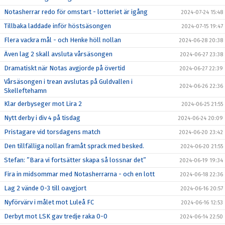
Notasherrar redo för omstart - lotteriet är igång
2024-07-24 15:48
Tillbaka laddade inför höstsäsongen
2024-07-15 19:47
Flera vackra mål - och Henke höll nollan
2024-06-28 20:38
Även lag 2 skall avsluta vårsäsongen
2024-06-27 23:38
Dramatiskt när Notas avgjorde på övertid
2024-06-27 22:39
Vårsäsongen i trean avslutas på Guldvallen i
2024-06-26 22:36
Skelleftehamn
Klar derbyseger mot Lira 2
2024-06-25 21:55
Nytt derby i div 4 på tisdag
2024-06-24 20:09
Pristagare vid torsdagens match
2024-06-20 23:42
Den tillfälliga nollan framåt sprack med besked.
2024-06-20 21:55
Stefan: ”Bara vi fortsätter skapa så lossnar det”
2024-06-19 19:34
Fira in midsommar med Notasherrarna - och en lott
2024-06-18 22:36
Lag 2 vände 0-3 till oavgjort
2024-06-16 20:57
Nyförvärv i målet mot Luleå FC
2024-06-16 12:53
Derbyt mot LSK gav tredje raka 0-0
2024-06-14 22:50