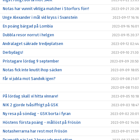
2023-09-22 23:05
Notas har vunnit viktiga matcher i Storfors förr!
2023-09-21 20:28
Unge Alexander i mål vid kryss i Svanstein
2023-09-17 16:16
En poäng bärgad på Lombia
2023-09-16 16:01
Dubbla resor norrut i helgen
2023-09-15 20:37
Andralaget säkrade tredjeplatsen
2023-09-12 02:44
Derbydags!
2023-09-10 21:30
Pristagare lördag 9 september
2023-09-09 20:50
Notas fick inte knutit ihop säcken
2023-09-09 18:05
Får vi jubla mot Sandvik igen?
2023-09-08 21:07
2023-09-08 11:03
På lördag skall vi hitta vinnare!
2023-09-05 10:18
NIK 2 gjorde tvåsiffrigt på GSK
2023-09-03 18:47
Ny resa på söndag - GSK borta i fyran
2023-09-02 20:01
Höstens första poäng - mållöst på Frösön
2023-09-02 14:06
Notasherrarna har rest mot Frösön
2023-09-01 21:59
Dramatik när lag 2 kryssade mot ettan