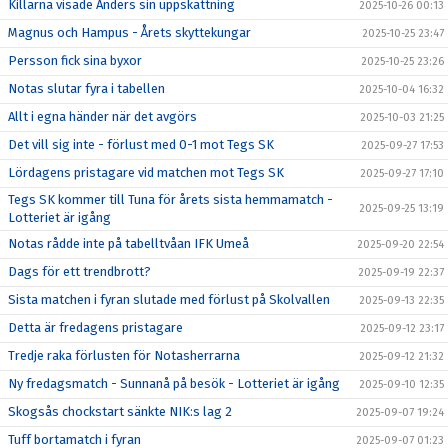
Killarna visade Anders sin uppskattning
2025-10-26 00:13
Magnus och Hampus - Årets skyttekungar
2025-10-25 23:47
Persson fick sina byxor
2025-10-25 23:26
Notas slutar fyra i tabellen
2025-10-04 16:32
Allt i egna händer när det avgörs
2025-10-03 21:25
Det vill sig inte - förlust med 0-1 mot Tegs SK
2025-09-27 17:53
Lördagens pristagare vid matchen mot Tegs SK
2025-09-27 17:10
Tegs SK kommer till Tuna för årets sista hemmamatch -
2025-09-25 13:19
Lotteriet är igång
Notas rådde inte på tabelltvåan IFK Umeå
2025-09-20 22:54
Dags för ett trendbrott?
2025-09-19 22:37
Sista matchen i fyran slutade med förlust på Skolvallen
2025-09-13 22:35
Detta är fredagens pristagare
2025-09-12 23:17
Tredje raka förlusten för Notasherrarna
2025-09-12 21:32
Ny fredagsmatch - Sunnanå på besök - Lotteriet är igång
2025-09-10 12:35
Skogsås chockstart sänkte NIK:s lag 2
2025-09-07 19:24
Tuff bortamatch i fyran
2025-09-07 01:23