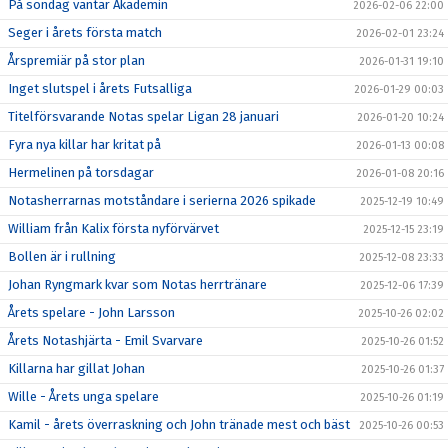
På söndag väntar Akademin
2026-02-06 22:00
Seger i årets första match
2026-02-01 23:24
Årspremiär på stor plan
2026-01-31 19:10
Inget slutspel i årets Futsalliga
2026-01-29 00:03
Titelförsvarande Notas spelar Ligan 28 januari
2026-01-20 10:24
Fyra nya killar har kritat på
2026-01-13 00:08
Hermelinen på torsdagar
2026-01-08 20:16
Notasherrarnas motståndare i serierna 2026 spikade
2025-12-19 10:49
William från Kalix första nyförvärvet
2025-12-15 23:19
Bollen är i rullning
2025-12-08 23:33
Johan Ryngmark kvar som Notas herrtränare
2025-12-06 17:39
Årets spelare - John Larsson
2025-10-26 02:02
Årets Notashjärta - Emil Svarvare
2025-10-26 01:52
Killarna har gillat Johan
2025-10-26 01:37
Wille - Årets unga spelare
2025-10-26 01:19
Kamil - årets överraskning och John tränade mest och bäst
2025-10-26 00:53