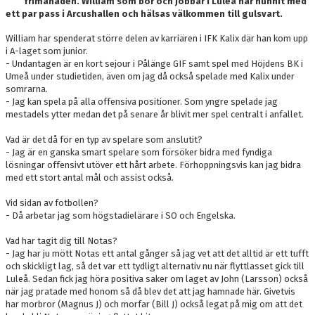
frimånaden. William som bor och jobbar i Luleå har hunnit med
DOKUMENT
ett par pass i Arcushallen och hälsas välkommen till gulsvart.
KONTAKT
William har spenderat större delen av karriären i IFK Kalix där han kom upp
i A-laget som junior.
- Undantagen är en kort sejour i Pålänge GIF samt spel med Höjdens BK i
SKYTTELIGOR
Umeå under studietiden, även om jag då också spelade med Kalix under
somrarna.
MATCHFAKTA
- Jag kan spela på alla offensiva positioner. Som yngre spelade jag
mestadels ytter medan det på senare år blivit mer spel centralt i anfallet.
Vad är det då för en typ av spelare som anslutit?
- Jag är en ganska smart spelare som försöker bidra med fyndiga
lösningar offensivt utöver ett hårt arbete. Förhoppningsvis kan jag bidra
med ett stort antal mål och assist också.
Vid sidan av fotbollen?
- Då arbetar jag som högstadielärare i SO och Engelska.
Vad har tagit dig till Notas?
- Jag har ju mött Notas ett antal gånger så jag vet att det alltid är ett tufft
och skickligt lag, så det var ett tydligt alternativ nu när flyttlasset gick till
Luleå. Sedan fick jag höra positiva saker om laget av John (Larsson) också
när jag pratade med honom så då blev det att jag hamnade här. Givetvis
har morbror (Magnus J) och morfar (Bill J) också legat på mig om att det