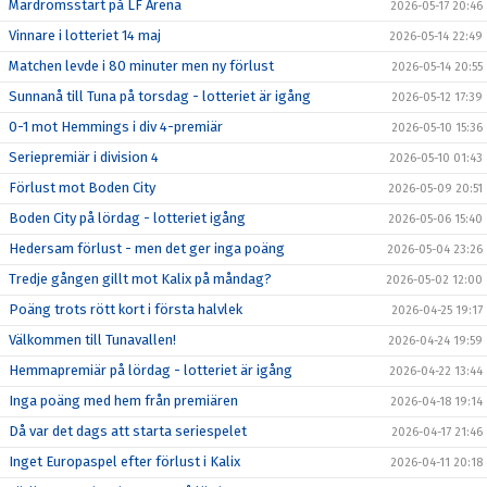
Mardrömsstart på LF Arena
2026-05-17 20:46
Vinnare i lotteriet 14 maj
2026-05-14 22:49
Matchen levde i 80 minuter men ny förlust
2026-05-14 20:55
Sunnanå till Tuna på torsdag - lotteriet är igång
2026-05-12 17:39
0-1 mot Hemmings i div 4-premiär
2026-05-10 15:36
Seriepremiär i division 4
2026-05-10 01:43
Förlust mot Boden City
2026-05-09 20:51
Boden City på lördag - lotteriet igång
2026-05-06 15:40
Hedersam förlust - men det ger inga poäng
2026-05-04 23:26
Tredje gången gillt mot Kalix på måndag?
2026-05-02 12:00
Poäng trots rött kort i första halvlek
2026-04-25 19:17
Välkommen till Tunavallen!
2026-04-24 19:59
Hemmapremiär på lördag - lotteriet är igång
2026-04-22 13:44
Inga poäng med hem från premiären
2026-04-18 19:14
Då var det dags att starta seriespelet
2026-04-17 21:46
Inget Europaspel efter förlust i Kalix
2026-04-11 20:18