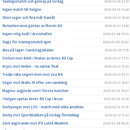
Tävlingsmatch och genrep på lördag
2026-04-10 21:12
Ingen match till helgen
2026-03-26 14:48
Skön seger och fina mål framåt
2026-03-22 15:48
Notasherrarna gästas av Morön BK
2026-03-21 21:56
Ingen rolig kväll i Arcushallen
2026-03-08 19:34
Dags för träningsmatch igen
2026-03-06 23:02
Alex på läger i landslagskläder
2026-03-05 17:55
Förlust mot BAIK i finalen av Arnes Bil Cup
2026-02-22 21:13
Kryss mot Heden - nu väntar final
2026-02-22 12:25
Tredje raka segern kom mot Lira BK
2026-02-22 01:11
Seger mot Alviks IK efter sen vändning
2026-02-21 13:07
Magnus avgjorde sent i första matchen
2026-02-20 19:07
I helgen spelas Arnes Bil Cup i Arcus
2026-02-19 19:36
Derbyseger mot LSK - match med olika ansikten
2026-02-14 13:10
Derby mot Sportklubben på lördag förmiddag
2026-02-13 11:43
Sent avgörande mot IFK Luleå Akademi
2026-02-08 16:20