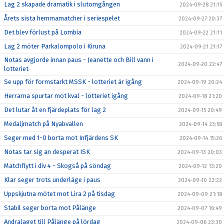
Lag 2 skapade dramatik i slutomgången
2024-09-28 21:15
Årets sista hemmamatcher i seriespelet
2024-09-27 20:37
Det blev förlust på Lombia
2024-09-22 21:11
Lag 2 möter Parkalompolo i Kiruna
2024-09-21 21:17
Notas avgjorde innan paus - Jeanette och Bill vann i
2024-09-20 22:47
lotteriet
Se upp för formstarkt MSSK - lotteriet är igång
2024-09-19 20:24
Herrarna spurtar mot kval - lotteriet igång
2024-09-18 21:20
Det lutar åt en fjärdeplats för lag 2
2024-09-15 20:49
Medaljmatch på Nyabvallen
2024-09-14 23:58
Seger med 1-0 borta mot Infjärdens SK
2024-09-14 15:26
Notas tar sig an desperat ISK
2024-09-13 20:03
Matchflytt i div 4 - Skogså på söndag
2024-09-12 13:20
Klar seger trots underläge i paus
2024-09-10 22:22
Uppskjutna mötet mot Lira 2 på tisdag
2024-09-09 21:18
Stabil seger borta mot Pålänge
2024-09-07 16:49
Andralaget till Pålänge på lördag
2024-09-06 23:30