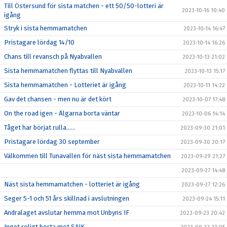
Till Östersund för sista matchen - ett 50/50-lotteri är
2023-10-16 10:40
igång
Stryk i sista hemmamatchen
2023-10-14 16:47
Pristagare lördag 14/10
2023-10-14 16:26
Chans till revansch på Nyabvallen
2023-10-13 21:02
Sista hemmamatchen flyttas till Nyabvallen
2023-10-13 15:17
Sista hemmamatchen - Lotteriet är igång
2023-10-11 14:22
Gav det chansen - men nu är det kört
2023-10-07 17:48
On the road igen - Älgarna borta väntar
2023-10-06 14:14
Tåget har börjat rulla……
2023-09-30 21:01
Pristagare lördag 30 september
2023-09-30 20:17
Välkommen till Tunavallen för näst sista hemmamatchen
2023-09-29 21:27
2023-09-27 14:48
Näst sista hemmamatchen - lotteriet är igång
2023-09-27 12:26
Seger 5-1 och 51 års skillnad i avslutningen
2023-09-24 15:11
Andralaget avslutar hemma mot Unbyns IF
2023-09-23 20:42
Inget roligt borta mot SAIK