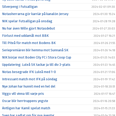
Silverpeng i Futsalligan
2024-02-01 09:30
Notasherrarna gör karriär på kanalön Jersey
2024-01-30 15:24
NIK spelar Futsalligan på onsdag
2024-01-28 19:28
Nu har även Wille gjort Notasdebut
2024-01-27 20:03
Förlust med uddamål mot BBK
2024-01-27 16:21
Till Piteå för match mot Bodens BK
2024-01-26 21:55
Seriepremiären blir hemma mot Sunnanå SK
2024-01-26 14:18
NIK börjar mot Boden City FC i Stora Coop Cup
2024-01-25 14:03
Uppdatering: Luleå SK tackar ja till div 3-plats
2024-01-23 14:45
Notas besegrade IFK Luleå med 1-0
2024-01-21 17:06
Intressant match mot IFK på söndag
2024-01-19 17:42
Nye Johan har hunnit med en hel del
2024-01-18 20:51
Viggo vill vinna till varje pris
2024-01-17 16:47
Oscar blir herrtruppens yngste
2024-01-16 20:58
Äntligen har Kamil spelat match
2024-01-15 21:33
Sven har sadlat om för nya äventyr
2024-01-14 13:18