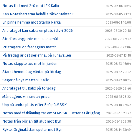
Notas föll med 2-0 mot IFK Kalix
2025-09-06 18:55
Kan Notasherrarna behålla tätkontakten?
2025-09-05 23:11
En pinne hemma mot Starka Parka
2025-08-31 16:08
Andralaget kan säkra en plats i div 4 2026
2025-08-30 20:18
Storfors avgjorde med sena mål
2025-08-29 22:39
Pristagare vid fredagens match
2025-08-29 22:06
På fredag är det seriefinal på Tunavallen
2025-08-27 13:18
Notas släppte lös mot Infjärden
2025-08-23 16:04
Starkt hemmalag väntar på lördag
2025-08-22 20:52
Seger på nya mattan i Kalix
2025-08-22 00:15
Andralaget till Kalix på torsdag
2025-08-20 22:46
Måndagens vinnare av priser
2025-08-18 23:22
Upp på andra plats efter 5-0 på MSSK
2025-08-18 22:49
Notas med tätkänning tar emot MSSK - lotteriet är igång
2025-08-16 23:27
Notas från början till slut mot Byn
2025-08-15 22:38
Rykte: Orginalåttan spelar mot Byn
2025-08-14 23:49