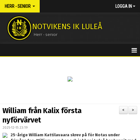
HERR - SENIOR
LOGGA IN
NOTVIKENS IK LULEÅ
Herr - senior
HEM
NYHETER
KALENDER
MATCHER
William från Kalix första
<
>
TRUPPEN
nyförvärvet
2025-12-15 23:19
BILDGALLERI
25-årige William Kattilavaara skrev på för Notas under