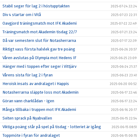
Stabil seger för lag 2 i höstupptakten
2025-07-24 22:24
Div 4 startar om i Vitå
2025-07-23 22:31
Oavgjord träningsmatch mot IFK Akademi
2025-07-22 22:49
Träningsmatch mot Akademin tisdag 22/7
2025-07-21 23:24
Då var semestern slut för Notasherrarna
2025-07-17 22:39
Riktigt vass första halvlek gav tre poäng
2025-06-26 20:57
Våren avslutas på Olympia mot Hedens IF
2025-06-25 23:09
Hänger med i toppen efter seger i Vittjärv
2025-06-24 21:37
Vårens sista för lag 2 i fyran
2025-06-23 23:41
Heroisk insats av andralaget i Happis
2025-06-20 00:52
Notasherrarna släppte loss mot Akademin
2025-06-17 22:46
Göran vann charklådan - igen
2025-06-17 22:24
Många tillbaka i truppen mot IFK Akademi
2025-06-16 20:17
Sviten sprack på Nyabvallen
2025-06-15 22:54
Viktiga poäng står på spel på tisdag - lotteriet är igång
2025-06-15 08:51
Toppmöte i fyran för andralaget
2025-06-15 00:15