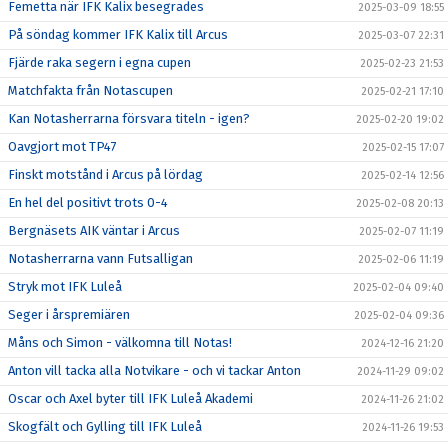
Femetta när IFK Kalix besegrades
2025-03-09 18:55
På söndag kommer IFK Kalix till Arcus
2025-03-07 22:31
Fjärde raka segern i egna cupen
2025-02-23 21:53
Matchfakta från Notascupen
2025-02-21 17:10
Kan Notasherrarna försvara titeln - igen?
2025-02-20 19:02
Oavgjort mot TP47
2025-02-15 17:07
Finskt motstånd i Arcus på lördag
2025-02-14 12:56
En hel del positivt trots 0-4
2025-02-08 20:13
Bergnäsets AIK väntar i Arcus
2025-02-07 11:19
Notasherrarna vann Futsalligan
2025-02-06 11:19
Stryk mot IFK Luleå
2025-02-04 09:40
Seger i årspremiären
2025-02-04 09:36
Måns och Simon - välkomna till Notas!
2024-12-16 21:20
Anton vill tacka alla Notvikare - och vi tackar Anton
2024-11-29 09:02
Oscar och Axel byter till IFK Luleå Akademi
2024-11-26 21:02
Skogfält och Gylling till IFK Luleå
2024-11-26 19:53