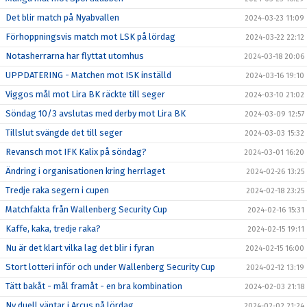
Det blir match på Nyabvallen
2024-03-23 11:09
Förhoppningsvis match mot LSK på lördag
2024-03-22 22:12
Notasherrarna har flyttat utomhus
2024-03-18 20:06
UPPDATERING - Matchen mot ISK inställd
2024-03-16 19:10
Viggos mål mot Lira BK räckte till seger
2024-03-10 21:02
Söndag 10/3 avslutas med derby mot Lira BK
2024-03-09 12:57
Tillslut svängde det till seger
2024-03-03 15:32
Revansch mot IFK Kalix på söndag?
2024-03-01 16:20
Ändring i organisationen kring herrlaget
2024-02-26 13:25
Tredje raka segern i cupen
2024-02-18 23:25
Matchfakta från Wallenberg Security Cup
2024-02-16 15:31
Kaffe, kaka, tredje raka?
2024-02-15 19:11
Nu är det klart vilka lag det blir i fyran
2024-02-15 16:00
Stort lotteri inför och under Wallenberg Security Cup
2024-02-12 13:19
Tätt bakåt - mål framåt - en bra kombination
2024-02-03 21:18
Ny duell väntar i Arcus på lördag
2024-02-02 21:24