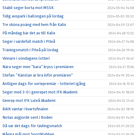
Stabil seger borta mot MSSK
2024-05-04 14:08
Tidig avspark i ballongen på lördag
2024-05-03 20:32
Tre sköna poäng med hem från Kalix
2024-04-29 23:07
På måndag bär det av till Kalix
2024-04-28 12:52
Seger i värdefull match i Piteå
2024-04-27 14:08
Träningsmatch i Piteå på lördag
2024-04-26 19:54
Vinnare i söndagens lotteri
2024-04-21 16:43
Nära seger men ”bara” kryss i premiären
2024-04-21 15:56
Stefan: ”Känslan är bra inför premiären”
2024-04-19 20:44
Äntligen dags för seriepremiär - lotteriet igång
2024-04-16 15:12
Seger med 3-0 i genrepet mot IFK Akademi
2024-04-13 18:29
Genrep mot IFK Luleå Akademi
2024-04-12 21:43
BAIK väntar i kvartsfinalen
2024-04-02 18:10
Notas avgjorde sent i Boden
2024-04-01 14:39
Då var det dags för tävlingsmatch
2024-03-31 20:23
Många mål mot Sportklubben
2024-03-23 16:29