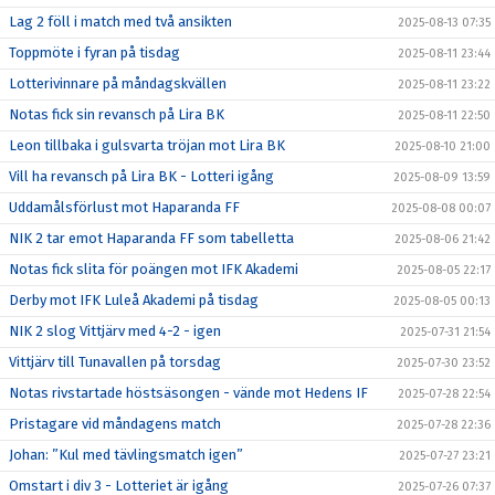
Lag 2 föll i match med två ansikten
2025-08-13 07:35
Toppmöte i fyran på tisdag
2025-08-11 23:44
Lotterivinnare på måndagskvällen
2025-08-11 23:22
Notas fick sin revansch på Lira BK
2025-08-11 22:50
Leon tillbaka i gulsvarta tröjan mot Lira BK
2025-08-10 21:00
Vill ha revansch på Lira BK - Lotteri igång
2025-08-09 13:59
Uddamålsförlust mot Haparanda FF
2025-08-08 00:07
NIK 2 tar emot Haparanda FF som tabelletta
2025-08-06 21:42
Notas fick slita för poängen mot IFK Akademi
2025-08-05 22:17
Derby mot IFK Luleå Akademi på tisdag
2025-08-05 00:13
NIK 2 slog Vittjärv med 4-2 - igen
2025-07-31 21:54
Vittjärv till Tunavallen på torsdag
2025-07-30 23:52
Notas rivstartade höstsäsongen - vände mot Hedens IF
2025-07-28 22:54
Pristagare vid måndagens match
2025-07-28 22:36
Johan: ”Kul med tävlingsmatch igen”
2025-07-27 23:21
Omstart i div 3 - Lotteriet är igång
2025-07-26 07:37