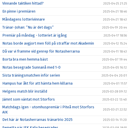
Vinnande taktiken hittad?
2025-04-25 21:25
En pinne i premiären
2025-04-21 18:46
Måndagens lotterivinnare
2025-04-21 18:43
Tränar-Johan: ”Nu är det dags”
2025-04-19 20:44
Premiär på måndag - lotteriet är igång
2025-04-17 18:56
Notas borde avgjort men föll på straffar mot Akademin
2025-04-12 15:24
Då var vi framme vid genrep för Notasherrarna
2025-04-11 18:43
Borta bra men hemma bäst
2025-04-07 19:44
Notas besegrade Sunnanå med 1-0
2025-04-05 16:12
Sista träningsmatchen inför serien
2025-04-04 20:01
Hampus har åkt för att hämta hem killarna
2025-04-01 11:57
Helgens match blir inställd
2025-03-28 09:12
Jämnt som väntat mot Storfors
2025-03-22 13:40
Matchdags igen - utomhuspremiär i Piteå mot Storfors
2025-03-21 22:52
AIK
Det här är Notasherrarnas tränartrio 2025
2025-03-14 11:20
Femetta när IFK Kalix besegrades
2025-03-09 18:55