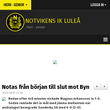
HERR - SENIOR
LOGGA IN
NOTVIKENS IK LULEÅ
Herr - senior
HEM
NYHETER
KALENDER
MATCHER
Notas från början till slut mot Byn
<
>
TRUPPEN
2025-08-15 22:38
Redan efter två minuter nickade Magnus Johansson in 1-0.
BILDGALLERI
Sedan ramlade det in mål med jämna mellanrum när
andralaget besegrade Sunderby SK med 6-0 (3-0).