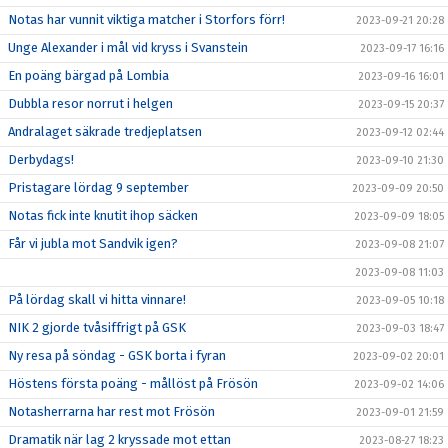
Notas har vunnit viktiga matcher i Storfors förr!
2023-09-21 20:28
Unge Alexander i mål vid kryss i Svanstein
2023-09-17 16:16
En poäng bärgad på Lombia
2023-09-16 16:01
Dubbla resor norrut i helgen
2023-09-15 20:37
Andralaget säkrade tredjeplatsen
2023-09-12 02:44
Derbydags!
2023-09-10 21:30
Pristagare lördag 9 september
2023-09-09 20:50
Notas fick inte knutit ihop säcken
2023-09-09 18:05
Får vi jubla mot Sandvik igen?
2023-09-08 21:07
2023-09-08 11:03
På lördag skall vi hitta vinnare!
2023-09-05 10:18
NIK 2 gjorde tvåsiffrigt på GSK
2023-09-03 18:47
Ny resa på söndag - GSK borta i fyran
2023-09-02 20:01
Höstens första poäng - mållöst på Frösön
2023-09-02 14:06
Notasherrarna har rest mot Frösön
2023-09-01 21:59
Dramatik när lag 2 kryssade mot ettan
2023-08-27 18:23