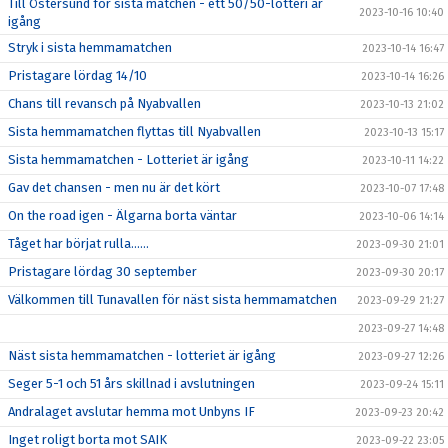
Till Östersund för sista matchen - ett 50/50-lotteri är
2023-10-16 10:40
igång
Stryk i sista hemmamatchen
2023-10-14 16:47
Pristagare lördag 14/10
2023-10-14 16:26
Chans till revansch på Nyabvallen
2023-10-13 21:02
Sista hemmamatchen flyttas till Nyabvallen
2023-10-13 15:17
Sista hemmamatchen - Lotteriet är igång
2023-10-11 14:22
Gav det chansen - men nu är det kört
2023-10-07 17:48
On the road igen - Älgarna borta väntar
2023-10-06 14:14
Tåget har börjat rulla……
2023-09-30 21:01
Pristagare lördag 30 september
2023-09-30 20:17
Välkommen till Tunavallen för näst sista hemmamatchen
2023-09-29 21:27
2023-09-27 14:48
Näst sista hemmamatchen - lotteriet är igång
2023-09-27 12:26
Seger 5-1 och 51 års skillnad i avslutningen
2023-09-24 15:11
Andralaget avslutar hemma mot Unbyns IF
2023-09-23 20:42
Inget roligt borta mot SAIK
2023-09-22 23:05