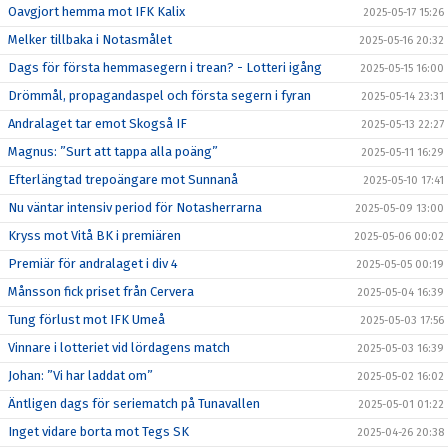
Oavgjort hemma mot IFK Kalix
2025-05-17 15:26
Melker tillbaka i Notasmålet
2025-05-16 20:32
Dags för första hemmasegern i trean? - Lotteri igång
2025-05-15 16:00
Drömmål, propagandaspel och första segern i fyran
2025-05-14 23:31
Andralaget tar emot Skogså IF
2025-05-13 22:27
Magnus: ”Surt att tappa alla poäng”
2025-05-11 16:29
Efterlängtad trepoängare mot Sunnanå
2025-05-10 17:41
Nu väntar intensiv period för Notasherrarna
2025-05-09 13:00
Kryss mot Vitå BK i premiären
2025-05-06 00:02
Premiär för andralaget i div 4
2025-05-05 00:19
Månsson fick priset från Cervera
2025-05-04 16:39
Tung förlust mot IFK Umeå
2025-05-03 17:56
Vinnare i lotteriet vid lördagens match
2025-05-03 16:39
Johan: ”Vi har laddat om”
2025-05-02 16:02
Äntligen dags för seriematch på Tunavallen
2025-05-01 01:22
Inget vidare borta mot Tegs SK
2025-04-26 20:38