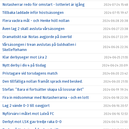
Notasherrar redo för omstart - lotteriet är igång
2024-07-24 15:48
Tillbaka laddade inför höstsäsongen
2024-07-15 19:47
Flera vackra mål - och Henke höll nollan
2024-06-28 20:38
Även lag 2 skall avsluta vårsäsongen
2024-06-27 23:38
Dramatiskt när Notas avgjorde på övertid
2024-06-27 22:39
Vårsäsongen i trean avslutas på Guldvallen i
2024-06-26 22:36
Skelleftehamn
Klar derbyseger mot Lira 2
2024-06-25 21:55
Nytt derby i div 4 på tisdag
2024-06-24 20:09
Pristagare vid torsdagens match
2024-06-20 23:42
Den tillfälliga nollan framåt sprack med besked.
2024-06-20 21:55
Stefan: ”Bara vi fortsätter skapa så lossnar det”
2024-06-19 19:34
Fira in midsommar med Notasherrarna - och en lott
2024-06-18 22:36
Lag 2 vände 0-3 till oavgjort
2024-06-16 20:57
Nyförvärv i målet mot Luleå FC
2024-06-16 12:53
Derbyt mot LSK gav tredje raka 0-0
2024-06-14 22:50