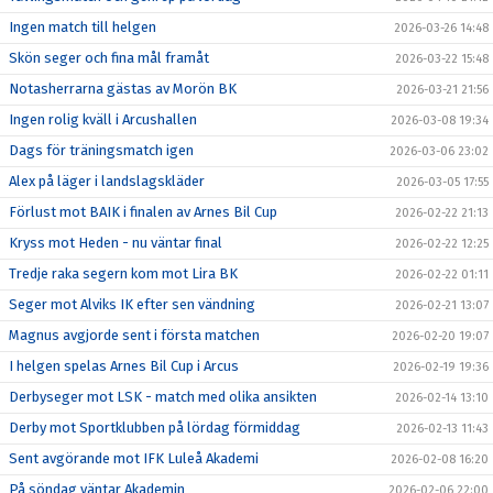
Ingen match till helgen
2026-03-26 14:48
Skön seger och fina mål framåt
2026-03-22 15:48
Notasherrarna gästas av Morön BK
2026-03-21 21:56
Ingen rolig kväll i Arcushallen
2026-03-08 19:34
Dags för träningsmatch igen
2026-03-06 23:02
Alex på läger i landslagskläder
2026-03-05 17:55
Förlust mot BAIK i finalen av Arnes Bil Cup
2026-02-22 21:13
Kryss mot Heden - nu väntar final
2026-02-22 12:25
Tredje raka segern kom mot Lira BK
2026-02-22 01:11
Seger mot Alviks IK efter sen vändning
2026-02-21 13:07
Magnus avgjorde sent i första matchen
2026-02-20 19:07
I helgen spelas Arnes Bil Cup i Arcus
2026-02-19 19:36
Derbyseger mot LSK - match med olika ansikten
2026-02-14 13:10
Derby mot Sportklubben på lördag förmiddag
2026-02-13 11:43
Sent avgörande mot IFK Luleå Akademi
2026-02-08 16:20
På söndag väntar Akademin
2026-02-06 22:00