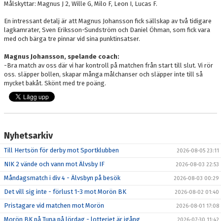
Målskyttar: Magnus J 2, Wille G, Milo F, Leon I, Lucas F.
DOKUMENT
En intressant detalj är att Magnus Johansson fick sällskap av två tidigare
KONTAKT
lagkamrater, Sven Eriksson-Sundström och Daniel Öhman, som fick vara
med och bärga tre pinnar vid sina punktinsatser.
SKYTTELIGOR
Magnus Johansson, spelande coach:
-Bra match av oss där vi har kontroll på matchen från start till slut. Vi rör
MATCHFAKTA
oss. släpper bollen, skapar många målchanser och släpper inte till så
mycket bakåt. Skönt med tre poäng.
Nyhetsarkiv
Till Hertsön för derby mot Sportklubben
2026-08-05 23:11
NIK 2 vände och vann mot Älvsby IF
2026-08-03 22:53
Måndagsmatch i div 4 - Älvsbyn på besök
2026-08-03 00:29
Det vill sig inte - förlust 1-3 mot Morön BK
2026-08-02 01:40
Pristagare vid matchen mot Morön
2026-08-01 17:08
Morön BK på Tuna på lördag - lotteriet är igång
2026-07-30 11:42