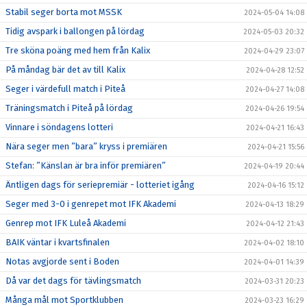
Stabil seger borta mot MSSK
2024-05-04 14:08
Tidig avspark i ballongen på lördag
2024-05-03 20:32
Tre sköna poäng med hem från Kalix
2024-04-29 23:07
På måndag bär det av till Kalix
2024-04-28 12:52
Seger i värdefull match i Piteå
2024-04-27 14:08
Träningsmatch i Piteå på lördag
2024-04-26 19:54
Vinnare i söndagens lotteri
2024-04-21 16:43
Nära seger men ”bara” kryss i premiären
2024-04-21 15:56
Stefan: ”Känslan är bra inför premiären”
2024-04-19 20:44
Äntligen dags för seriepremiär - lotteriet igång
2024-04-16 15:12
Seger med 3-0 i genrepet mot IFK Akademi
2024-04-13 18:29
Genrep mot IFK Luleå Akademi
2024-04-12 21:43
BAIK väntar i kvartsfinalen
2024-04-02 18:10
Notas avgjorde sent i Boden
2024-04-01 14:39
Då var det dags för tävlingsmatch
2024-03-31 20:23
Många mål mot Sportklubben
2024-03-23 16:29