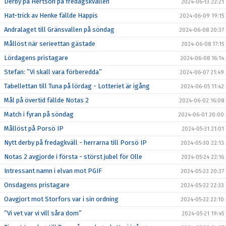
Derby på Hertsön på fredagskvällen
2024-06-13 22:21
Hat-trick av Henke fällde Happis
2024-06-09 19:15
Andralaget till Gränsvallen på söndag
2024-06-08 20:37
Mållöst när serieettan gästade
2024-06-08 17:15
Lördagens pristagare
2024-06-08 16:14
Stefan: ”Vi skall vara förberedda”
2024-06-07 21:49
Tabellettan till Tuna på lördag - Lotteriet är igång
2024-06-05 11:42
Mål på övertid fällde Notas 2
2024-06-02 16:08
Match i fyran på söndag
2024-06-01 20:00
Mållöst på Porsö IP
2024-05-31 21:01
Nytt derby på fredagkväll - herrarna till Porsö IP
2024-05-30 22:13
Notas 2 avgjorde i första - störst jubel för Olle
2024-05-24 22:16
Intressant namn i elvan mot PGIF
2024-05-23 20:37
Onsdagens pristagare
2024-05-22 22:33
Oavgjort mot Storfors var i sin ordning
2024-05-22 22:10
”Vi vet var vi vill såra dom”
2024-05-21 19:45