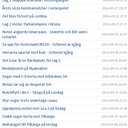
Lag 2 skapade dramatik i slutomgången
2024-09-28 21:15
Årets sista hemmamatcher i seriespelet
2024-09-27 20:37
Det blev förlust på Lombia
2024-09-22 21:11
Lag 2 möter Parkalompolo i Kiruna
2024-09-21 21:17
Notas avgjorde innan paus - Jeanette och Bill vann i
2024-09-20 22:47
lotteriet
Se upp för formstarkt MSSK - lotteriet är igång
2024-09-19 20:24
Herrarna spurtar mot kval - lotteriet igång
2024-09-18 21:20
Det lutar åt en fjärdeplats för lag 2
2024-09-15 20:49
Medaljmatch på Nyabvallen
2024-09-14 23:58
Seger med 1-0 borta mot Infjärdens SK
2024-09-14 15:26
Notas tar sig an desperat ISK
2024-09-13 20:03
Matchflytt i div 4 - Skogså på söndag
2024-09-12 13:20
Klar seger trots underläge i paus
2024-09-10 22:22
Uppskjutna mötet mot Lira 2 på tisdag
2024-09-09 21:18
Stabil seger borta mot Pålänge
2024-09-07 16:49
Andralaget till Pålänge på lördag
2024-09-06 23:30