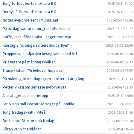
Tung förlust borta mot Lira BK
2025-06-11 21:00
Derby på Porsö IP mot Lira BK
2025-06-11 00:37
Notas avgjorde sent i Munksund
2025-06-07 16:06
På lördag väntar naturgräs i Munksund
2025-06-06 21:27
Kaffe, kaka, fjärde raka - seger mot Byn
2025-06-04 22:11
Kan lag 2 förlänga sviten i Sunderbyn?
2025-06-03 22:06
Proppen ur - Infjärden besegrades med 6-1
2025-06-02 22:38
Pristagare på måndagskvällen
2025-06-02 22:33
Tränar-Johan: ”Vi behöver höja oss”
2025-06-01 19:59
På måndag är det dags igen - lotteriet är igång
2025-05-31 13:13
Petter Vikström senaste nyförvärvet
2025-05-27 22:33
Andralaget upp i serietopp
2025-05-27 22:06
Far & son målskyttar vid seger på Lombia
2025-05-24 20:07
Tung fredagskväll i Piteå
2025-05-23 21:56
Borta mot Storfors på fredag
2025-05-22 23:58
Göran vann charklådan
2025-05-17 16:54