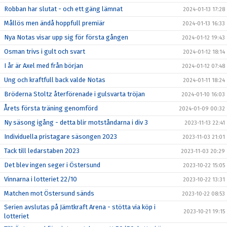
Robban har slutat - och ett gäng lämnat
2024-01-13 17:28
Mållös men ändå hoppfull premiär
2024-01-13 16:33
Nya Notas visar upp sig för första gången
2024-01-12 19:43
Osman trivs i gult och svart
2024-01-12 18:14
I år är Axel med från början
2024-01-12 07:48
Ung och kraftfull back valde Notas
2024-01-11 18:24
Bröderna Stoltz återförenade i gulsvarta tröjan
2024-01-10 16:03
Årets första träning genomförd
2024-01-09 00:32
Ny säsong igång - detta blir motståndarna i div 3
2023-11-13 22:41
Individuella pristagare säsongen 2023
2023-11-03 21:01
Tack till ledarstaben 2023
2023-11-03 20:29
Det blev ingen seger i Östersund
2023-10-22 15:05
Vinnarna i lotteriet 22/10
2023-10-22 13:31
Matchen mot Östersund sänds
2023-10-22 08:53
Serien avslutas på Jämtkraft Arena - stötta via köp i
2023-10-21 19:15
lotteriet