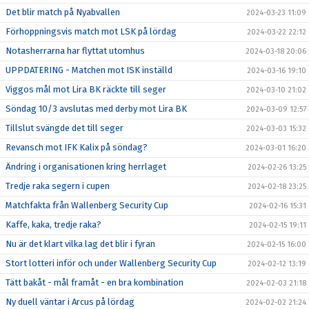
Det blir match på Nyabvallen
2024-03-23 11:09
Förhoppningsvis match mot LSK på lördag
2024-03-22 22:12
Notasherrarna har flyttat utomhus
2024-03-18 20:06
UPPDATERING - Matchen mot ISK inställd
2024-03-16 19:10
Viggos mål mot Lira BK räckte till seger
2024-03-10 21:02
Söndag 10/3 avslutas med derby mot Lira BK
2024-03-09 12:57
Tillslut svängde det till seger
2024-03-03 15:32
Revansch mot IFK Kalix på söndag?
2024-03-01 16:20
Ändring i organisationen kring herrlaget
2024-02-26 13:25
Tredje raka segern i cupen
2024-02-18 23:25
Matchfakta från Wallenberg Security Cup
2024-02-16 15:31
Kaffe, kaka, tredje raka?
2024-02-15 19:11
Nu är det klart vilka lag det blir i fyran
2024-02-15 16:00
Stort lotteri inför och under Wallenberg Security Cup
2024-02-12 13:19
Tätt bakåt - mål framåt - en bra kombination
2024-02-03 21:18
Ny duell väntar i Arcus på lördag
2024-02-02 21:24