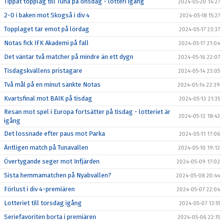
Tippat topplag till Tuna på onsdag - lotteri igång
2024-05-20 14:27
2-0 i baken mot Skogså i div 4
2024-05-18 15:27
Topplaget tar emot på lördag
2024-05-17 23:37
Notas fick IFK Akademi på fall
2024-05-17 21:04
Det väntar två matcher på mindre än ett dygn
2024-05-16 22:07
Tisdagskvällens pristagare
2024-05-14 23:05
Två mål på en minut sänkte Notas
2024-05-14 22:39
Kvartsfinal mot BAIK på tisdag
2024-05-13 21:35
Resan mot spel i Europa fortsätter på tisdag - lotteriet är
2024-05-12 18:43
igång
Det lossnade efter paus mot Parka
2024-05-11 17:06
Äntligen match på Tunavallen
2024-05-10 19:12
Övertygande seger mot Infjärden
2024-05-09 17:02
Sista hemmamatchen på Nyabvallen?
2024-05-08 20:44
Förlust i div 4-premiären
2024-05-07 22:04
Lotteriet till torsdag igång
2024-05-07 13:51
Seriefavoriten borta i premiären
2024-05-06 22:15