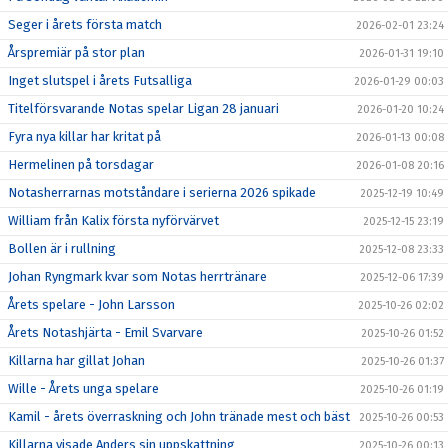
Seger i årets första match
2026-02-01 23:24
Årspremiär på stor plan
2026-01-31 19:10
Inget slutspel i årets Futsalliga
2026-01-29 00:03
Titelförsvarande Notas spelar Ligan 28 januari
2026-01-20 10:24
Fyra nya killar har kritat på
2026-01-13 00:08
Hermelinen på torsdagar
2026-01-08 20:16
Notasherrarnas motståndare i serierna 2026 spikade
2025-12-19 10:49
William från Kalix första nyförvärvet
2025-12-15 23:19
Bollen är i rullning
2025-12-08 23:33
Johan Ryngmark kvar som Notas herrtränare
2025-12-06 17:39
Årets spelare - John Larsson
2025-10-26 02:02
Årets Notashjärta - Emil Svarvare
2025-10-26 01:52
Killarna har gillat Johan
2025-10-26 01:37
Wille - Årets unga spelare
2025-10-26 01:19
Kamil - årets överraskning och John tränade mest och bäst
2025-10-26 00:53
Killarna visade Anders sin uppskattning
2025-10-26 00:13