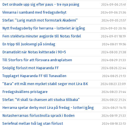
Det ordnade upp sig efter paus - tre nya poäng
2024-09-06 21:41
Vinnarna i samband med fredagsderbyt
2024-09-06 21:36
Stefan: ”Lurig match mot formstark Akademi”
2024-09-05 21:57
Nytt fredagsderby för herrarna - lotteriet är igång
2024-09-03 20:16
Fem stekheta minuter avgjorde till Notas fördel
2024-09-01 18:19
En tripp till Juoksengi på söndag
2024-08-31 19:56
Dramatiskt när Notas kvitterade i 90+5
2024-08-30 21:38
Till Storfors för att försvara andraplatsen
2024-08-29 21:33
Snöplig förlust mot Haparanda FF
2024-08-26 22:44
Topplaget Haparanda FF till Tunavallen
2024-08-25 21:13
”Bara” ett mål men mycket stabil seger mot Lira BK
2024-08-23 22:09
Fredagskvällens pristagare
2024-08-23 21:44
Stefan: ”Vi skall ta chansen att studsa tillbaka”
2024-08-22 21:24
Herrarna spelar derby mot Lira på fredag - lotteri igång
2024-08-21 14:15
Notasherrarnas förlustnolla sprack i Boden
2024-08-19 21:33
Seriefinal mellan två lag utan förlust
2024-08-18 22:13