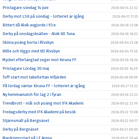
Pristagare söndag 14 juni
2026-06-14 22:32
Derby mot LSK på söndag - lotteriet är igång
2026-06-11 17:25
Bittert då Alvik avgjorde i 93:e
2026-06-10 22:58
Derby på onsdagskvällen - Alvik till Tuna
2026-06-10 16:33
Sköna poäng borta i Älvsbyn
2026-06-04 21:28
Wille och Viggo med till Älvsbyn
2026-06-04 11:20
Mycket efterlängtad seger mot Kiruna FF
2026-05-30 16:36
Pristagare Lördag 30 maj
2026-05-30 16:29
Tuff start mot tabellettan Infjärden
2026-05-28 00:59
På lördag väntar Kiruna FF - lotteriet är igång
2026-05-27 13:22
Ny hemmamatch för lag 2 i fyran
2026-05-26 23:23
Trendbrott - mål och poäng mot IFK Akademi
2026-05-22 22:19
Fredagsderby med IFK Akademi på besök
2026-05-22 13:08
Stjärnsmäll på Bergnäset
2026-05-22 00:17
Derby på Bergnäset
2026-05-21 00:05
Mardrömsstart på LF Arena
2026-05-17 20:46