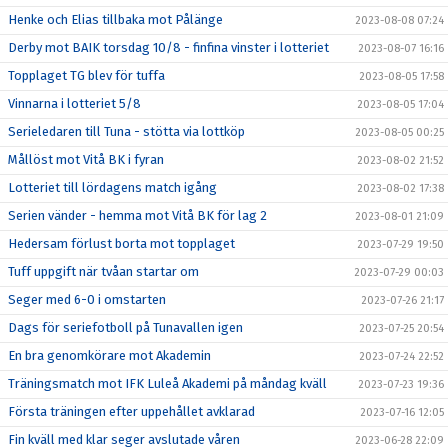
Henke och Elias tillbaka mot Pålänge
2023-08-08 07:24
Derby mot BAIK torsdag 10/8 - finfina vinster i lotteriet
2023-08-07 16:16
Topplaget TG blev för tuffa
2023-08-05 17:58
Vinnarna i lotteriet 5/8
2023-08-05 17:04
Serieledaren till Tuna - stötta via lottköp
2023-08-05 00:25
Mållöst mot Vitå BK i fyran
2023-08-02 21:52
Lotteriet till lördagens match igång
2023-08-02 17:38
Serien vänder - hemma mot Vitå BK för lag 2
2023-08-01 21:09
Hedersam förlust borta mot topplaget
2023-07-29 19:50
Tuff uppgift när tvåan startar om
2023-07-29 00:03
Seger med 6-0 i omstarten
2023-07-26 21:17
Dags för seriefotboll på Tunavallen igen
2023-07-25 20:54
En bra genomkörare mot Akademin
2023-07-24 22:52
Träningsmatch mot IFK Luleå Akademi på måndag kväll
2023-07-23 19:36
Första träningen efter uppehållet avklarad
2023-07-16 12:05
Fin kväll med klar seger avslutade våren
2023-06-28 22:09