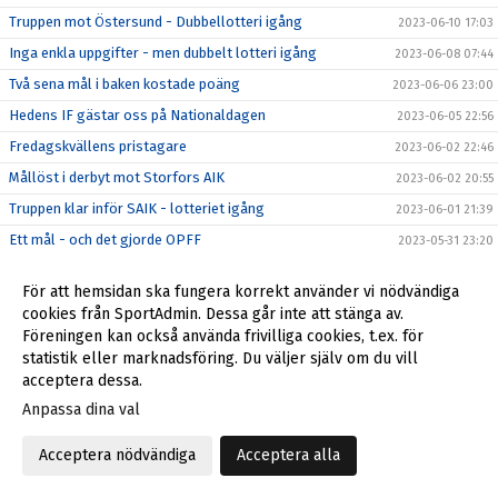
Truppen mot Östersund - Dubbellotteri igång
2023-06-10 17:03
Inga enkla uppgifter - men dubbelt lotteri igång
2023-06-08 07:44
Två sena mål i baken kostade poäng
2023-06-06 23:00
Hedens IF gästar oss på Nationaldagen
2023-06-05 22:56
Fredagskvällens pristagare
2023-06-02 22:46
Mållöst i derbyt mot Storfors AIK
2023-06-02 20:55
Truppen klar inför SAIK - lotteriet igång
2023-06-01 21:39
Ett mål - och det gjorde OPFF
2023-05-31 23:20
OPFF på besök i fyran på onsdagskvällen
2023-05-31 10:21
För att hemsidan ska fungera korrekt använder vi nödvändiga
Länsderby och heldag på Tuna på fredag 2/6
2023-05-30 12:54
cookies från SportAdmin. Dessa går inte att stänga av.
Målvakter i centrum vid 5-0 mot GSK
Föreningen kan också använda frivilliga cookies, t.ex. för
2023-05-28 15:01
statistik eller marknadsföring. Du väljer själv om du vill
Hemmapremiär för andralaget
2023-05-27 22:10
acceptera dessa.
Klar förlust borta mot Gottne IF
2023-05-27 18:03
Anpassa dina val
Här ser du bortamötet med Gottne
2023-05-27 09:19
Acceptera nödvändiga
Acceptera alla
Det blir på Skyttis mot Gottne IF
2023-05-26 19:47
Hampus avgjorde med sista sparken
2023-05-21 20:00