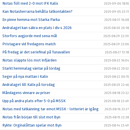
Notas föll med 2-0 mot IFK Kalix
2025-09-06 18:55
Kan Notasherrarna behålla tätkontakten?
2025-09-05 23:11
En pinne hemma mot Starka Parka
2025-08-31 16:08
Andralaget kan säkra en plats i div 4 2026
2025-08-30 20:18
Storfors avgjorde med sena mål
2025-08-29 22:39
Pristagare vid fredagens match
2025-08-29 22:06
På fredag är det seriefinal på Tunavallen
2025-08-27 13:18
Notas släppte lös mot Infjärden
2025-08-23 16:04
Starkt hemmalag väntar på lördag
2025-08-22 20:52
Seger på nya mattan i Kalix
2025-08-22 00:15
Andralaget till Kalix på torsdag
2025-08-20 22:46
Måndagens vinnare av priser
2025-08-18 23:22
Upp på andra plats efter 5-0 på MSSK
2025-08-18 22:49
Notas med tätkänning tar emot MSSK - lotteriet är igång
2025-08-16 23:27
Notas från början till slut mot Byn
2025-08-15 22:38
Rykte: Orginalåttan spelar mot Byn
2025-08-14 23:49