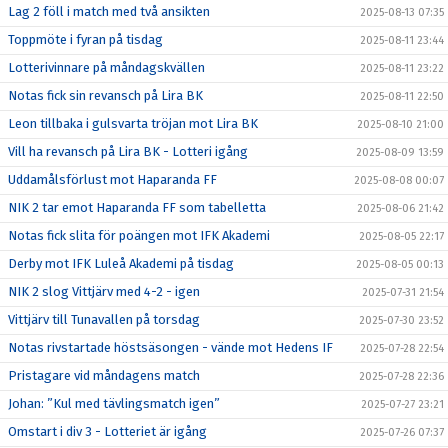
Lag 2 föll i match med två ansikten
2025-08-13 07:35
Toppmöte i fyran på tisdag
2025-08-11 23:44
Lotterivinnare på måndagskvällen
2025-08-11 23:22
Notas fick sin revansch på Lira BK
2025-08-11 22:50
Leon tillbaka i gulsvarta tröjan mot Lira BK
2025-08-10 21:00
Vill ha revansch på Lira BK - Lotteri igång
2025-08-09 13:59
Uddamålsförlust mot Haparanda FF
2025-08-08 00:07
NIK 2 tar emot Haparanda FF som tabelletta
2025-08-06 21:42
Notas fick slita för poängen mot IFK Akademi
2025-08-05 22:17
Derby mot IFK Luleå Akademi på tisdag
2025-08-05 00:13
NIK 2 slog Vittjärv med 4-2 - igen
2025-07-31 21:54
Vittjärv till Tunavallen på torsdag
2025-07-30 23:52
Notas rivstartade höstsäsongen - vände mot Hedens IF
2025-07-28 22:54
Pristagare vid måndagens match
2025-07-28 22:36
Johan: ”Kul med tävlingsmatch igen”
2025-07-27 23:21
Omstart i div 3 - Lotteriet är igång
2025-07-26 07:37