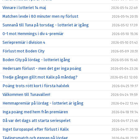
Vinnare i lotteriet 14 maj
2026-05-14 22:49
Matchen levde i 80 minuter men ny förlust
2026-05-14 20:55
Sunnanå till Tuna på torsdag - lotteriet är igång
2026-05-12 17:39
0-1 mot Hemmings i div 4-premiär
2026-05-10 15:36
Seriepremiär i division 4
2026-05-10 01:43
Förlust mot Boden City
2026-05-09 20:51
Boden City på lördag - lotteriet igång
2026-05-06 15:40
Hedersam förlust - men det ger inga poäng
2026-05-04 23:26
Tredje gången gillt mot Kalix på måndag?
2026-05-02 12:00
Poäng trots rött kort i första halvlek
2026-04-25 19:17
Välkommen till Tunavallen!
2026-04-24 19:59
Hemmapremiär på lördag - lotteriet är igång
2026-04-22 13:44
Inga poäng med hem från premiären
2026-04-18 19:14
Då var det dags att starta seriespelet
2026-04-17 21:46
Inget Europaspel efter förlust i Kalix
2026-04-11 20:18
Tävlingsmatch och genrep på lördag
2026-04-10 21:12