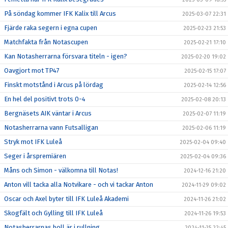
På söndag kommer IFK Kalix till Arcus
2025-03-07 22:31
Fjärde raka segern i egna cupen
2025-02-23 21:53
Matchfakta från Notascupen
2025-02-21 17:10
Kan Notasherrarna försvara titeln - igen?
2025-02-20 19:02
Oavgjort mot TP47
2025-02-15 17:07
Finskt motstånd i Arcus på lördag
2025-02-14 12:56
En hel del positivt trots 0-4
2025-02-08 20:13
Bergnäsets AIK väntar i Arcus
2025-02-07 11:19
Notasherrarna vann Futsalligan
2025-02-06 11:19
Stryk mot IFK Luleå
2025-02-04 09:40
Seger i årspremiären
2025-02-04 09:36
Måns och Simon - välkomna till Notas!
2024-12-16 21:20
Anton vill tacka alla Notvikare - och vi tackar Anton
2024-11-29 09:02
Oscar och Axel byter till IFK Luleå Akademi
2024-11-26 21:02
Skogfält och Gylling till IFK Luleå
2024-11-26 19:53
Notasherrarnas boll är i rullning
2024-11-25 22:45