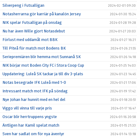
Silverpeng i Futsalligan
2024-02-01 09:30
Notasherrarna gör karriär på kanalön Jersey
2024-01-30 15:24
NIK spelar Futsalligan på onsdag
2024-01-28 19:28
Nu har även Wille gjort Notasdebut
2024-01-27 20:03
Förlust med uddamål mot BBK
2024-01-27 16:21
Till Piteå för match mot Bodens BK
2024-01-26 21:55
Seriepremiären blir hemma mot Sunnanå SK
2024-01-26 14:18
NIK börjar mot Boden City FC i Stora Coop Cup
2024-01-25 14:03
Uppdatering: Luleå SK tackar ja till div 3-plats
2024-01-23 14:45
Notas besegrade IFK Luleå med 1-0
2024-01-21 17:06
Intressant match mot IFK på söndag
2024-01-19 17:42
Nye Johan har hunnit med en hel del
2024-01-18 20:51
Viggo vill vinna till varje pris
2024-01-17 16:47
Oscar blir herrtruppens yngste
2024-01-16 20:58
Äntligen har Kamil spelat match
2024-01-15 21:33
Sven har sadlat om för nya äventyr
2024-01-14 13:18