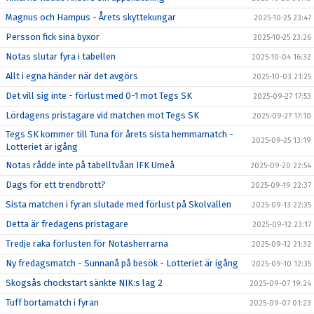
Magnus och Hampus - Årets skyttekungar
2025-10-25 23:47
Persson fick sina byxor
2025-10-25 23:26
Notas slutar fyra i tabellen
2025-10-04 16:32
Allt i egna händer när det avgörs
2025-10-03 21:25
Det vill sig inte - förlust med 0-1 mot Tegs SK
2025-09-27 17:53
Lördagens pristagare vid matchen mot Tegs SK
2025-09-27 17:10
Tegs SK kommer till Tuna för årets sista hemmamatch -
2025-09-25 13:19
Lotteriet är igång
Notas rådde inte på tabelltvåan IFK Umeå
2025-09-20 22:54
Dags för ett trendbrott?
2025-09-19 22:37
Sista matchen i fyran slutade med förlust på Skolvallen
2025-09-13 22:35
Detta är fredagens pristagare
2025-09-12 23:17
Tredje raka förlusten för Notasherrarna
2025-09-12 21:32
Ny fredagsmatch - Sunnanå på besök - Lotteriet är igång
2025-09-10 12:35
Skogsås chockstart sänkte NIK:s lag 2
2025-09-07 19:24
Tuff bortamatch i fyran
2025-09-07 01:23