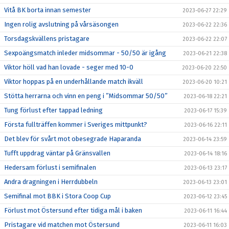
Vitå BK borta innan semester
2023-06-27 22:29
Ingen rolig avslutning på vårsäsongen
2023-06-22 22:36
Torsdagskvällens pristagare
2023-06-22 22:07
Sexpoängsmatch inleder midsommar - 50/50 är igång
2023-06-21 22:38
Viktor höll vad han lovade - seger med 10-0
2023-06-20 22:50
Viktor hoppas på en underhållande match ikväll
2023-06-20 10:21
Stötta herrarna och vinn en peng i ”Midsommar 50/50”
2023-06-18 22:21
Tung förlust efter tappad ledning
2023-06-17 15:39
Första fullträffen kommer i Sveriges mittpunkt?
2023-06-16 22:11
Det blev för svårt mot obesegrade Haparanda
2023-06-14 23:59
Tufft uppdrag väntar på Gränsvallen
2023-06-14 18:16
Hedersam förlust i semifinalen
2023-06-13 23:17
Andra dragningen i Herrdubbeln
2023-06-13 23:01
Semifinal mot BBK i Stora Coop Cup
2023-06-12 23:45
Förlust mot Östersund efter tidiga mål i baken
2023-06-11 16:44
Pristagare vid matchen mot Östersund
2023-06-11 16:03