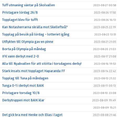
Tuff utmaning väntar på Skolvallen
2023-08-27 00:58
Pristagare lördag 26/8
2023-08-26 17:50
Topplaget blev för tufft
2023-08-26 16:13
Kan Notasherrarna skrälla mot Skellefteå?
2023-08-25 22:19
Topplag på besök på lördag - lotteriet igång
2023-08-23 13:51
Utflykten till Olympia gav en pinne
2023-08-21 21:05
Borta på Olympia på måndag
2023-08-20 21:03
IFK vann derbyt med 2-0
2023-08-17 21:08
Alla till Nyabvallen för att stötta i torsdagens derby!
2023-08-16 19:53
Stark insats mot topplaget Haparanda FF
2023-08-14 22:42
Topplag till Tuna på måndagen
2023-08-13 21:32
Tunga 0-1 i derbyt mot BAIK
2023-08-11 00:13
Pristagare torsdag 10/8
2023-08-10 23:08
Derbytruppen mot BAIK klar
2023-08-09 19:49
2023-08-09 15:21
Det gick bra med Henke och Elias i laget
2023-08-08 21:46