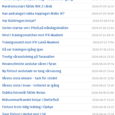
Mardrömsstart fällde NIK 2 i Alvik
2026-07-29 22:47
Kan andralaget rubba topplaget Alviks IK?
2026-07-29 10:59
Har klättringen börjat?
2026-07-28 07:41
Serien startar om i Piteå på måndagskvällen
2026-07-26 22:04
Vinst i träningsmatchen mot IFK Akademi
2026-07-24 00:13
Träningsmatch mot IFK Luleå Akademi
2026-07-22 17:54
Då var träningen igång igen
2026-07-16 23:24
Trevlig våravslutning på Tunavallen
2026-06-24 23:32
Revanschmöte avslutar våren i fyran
2026-06-24 01:14
Ny förlust avslutade en tung vårsäsong
2026-06-23 23:43
Vårens sista vinnare - tack för stödet
2026-06-23 22:53
Vårens sista i trean - lotteriet är igång
2026-06-22 12:49
Dubbla hörnmål fällde Notas
2026-06-18 22:00
Midsommarfirandet börjar i Skellefteå
2026-06-17 23:23
Förlust trots tidig ledning i Öjebyn
2026-06-16 23:23
Tung förlust i derbyt mot LSK
2026-06-14 23:19