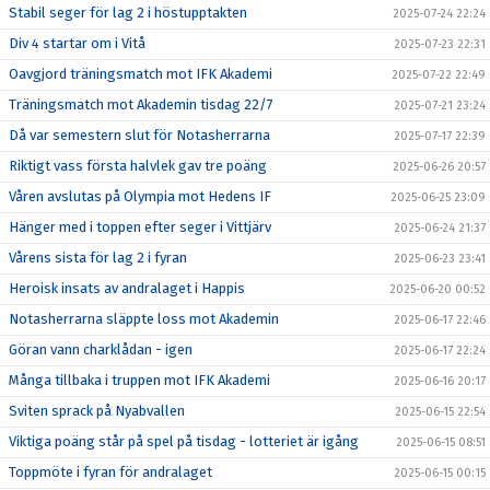
Stabil seger för lag 2 i höstupptakten
2025-07-24 22:24
Div 4 startar om i Vitå
2025-07-23 22:31
Oavgjord träningsmatch mot IFK Akademi
2025-07-22 22:49
Träningsmatch mot Akademin tisdag 22/7
2025-07-21 23:24
Då var semestern slut för Notasherrarna
2025-07-17 22:39
Riktigt vass första halvlek gav tre poäng
2025-06-26 20:57
Våren avslutas på Olympia mot Hedens IF
2025-06-25 23:09
Hänger med i toppen efter seger i Vittjärv
2025-06-24 21:37
Vårens sista för lag 2 i fyran
2025-06-23 23:41
Heroisk insats av andralaget i Happis
2025-06-20 00:52
Notasherrarna släppte loss mot Akademin
2025-06-17 22:46
Göran vann charklådan - igen
2025-06-17 22:24
Många tillbaka i truppen mot IFK Akademi
2025-06-16 20:17
Sviten sprack på Nyabvallen
2025-06-15 22:54
Viktiga poäng står på spel på tisdag - lotteriet är igång
2025-06-15 08:51
Toppmöte i fyran för andralaget
2025-06-15 00:15