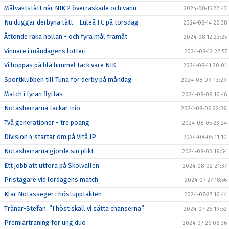
Målvaktstätt när NIK 2 överraskade och vann
2024-08-15 22:43
Nu duggar derbyna tätt - Luleå FC på torsdag
2024-08-14 22:38
Åttonde raka nollan - och fyra mål framåt
2024-08-12 23:25
Vinnare i måndagens lotteri
2024-08-12 22:57
Vi hoppas på blå himmel tack vare NIK
2024-08-11 20:01
Sportklubben till Tuna för derby på måndag
2024-08-09 13:29
Match i fyran flyttas
2024-08-08 16:46
Notasherrarna tackar trio
2024-08-06 22:39
Två generationer - tre poäng
2024-08-05 23:24
Division 4 startar om på Vitå IP
2024-08-05 11:10
Notasherrarna gjorde sin plikt
2024-08-03 19:54
Ett jobb att utföra på Skolvallen
2024-08-02 21:37
Pristagare vid lördagens match
2024-07-27 18:56
Klar Notasseger i höstupptakten
2024-07-27 16:44
Tränar-Stefan: ”I höst skall vi sätta chanserna”
2024-07-26 19:52
Premiärträning för ung duo
2024-07-26 06:36