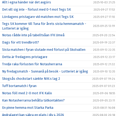
Allt i egna händer när det avgörs
2025-10-03 21:25
Det vill sig inte - förlust med 0-1 mot Tegs SK
2025-09-27 17:53
Lördagens pristagare vid matchen mot Tegs SK
2025-09-27 17:10
Tegs SK kommer till Tuna för årets sista hemmamatch -
2025-09-25 13:19
Lotteriet är igång
Notas rådde inte på tabelltvåan IFK Umeå
2025-09-20 22:54
Dags för ett trendbrott?
2025-09-19 22:37
Sista matchen i fyran slutade med förlust på Skolvallen
2025-09-13 22:35
Detta är fredagens pristagare
2025-09-12 23:17
Tredje raka förlusten för Notasherrarna
2025-09-12 21:32
Ny fredagsmatch - Sunnanå på besök - Lotteriet är igång
2025-09-10 12:35
Skogsås chockstart sänkte NIK:s lag 2
2025-09-07 19:24
Tuff bortamatch i fyran
2025-09-07 01:23
Notas föll med 2-0 mot IFK Kalix
2025-09-06 18:55
Kan Notasherrarna behålla tätkontakten?
2025-09-05 23:11
En pinne hemma mot Starka Parka
2025-08-31 16:08
Andralaget kan säkra en plats i div 4 2026
2025-08-30 20:18