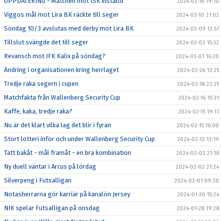
UPPDATERING - Matchen mot ISK inställd
2024-03-16 19:10
Viggos mål mot Lira BK räckte till seger
2024-03-10 21:02
Söndag 10/3 avslutas med derby mot Lira BK
2024-03-09 12:57
Tillslut svängde det till seger
2024-03-03 15:32
Revansch mot IFK Kalix på söndag?
2024-03-01 16:20
Ändring i organisationen kring herrlaget
2024-02-26 13:25
Tredje raka segern i cupen
2024-02-18 23:25
Matchfakta från Wallenberg Security Cup
2024-02-16 15:31
Kaffe, kaka, tredje raka?
2024-02-15 19:11
Nu är det klart vilka lag det blir i fyran
2024-02-15 16:00
Stort lotteri inför och under Wallenberg Security Cup
2024-02-12 13:19
Tätt bakåt - mål framåt - en bra kombination
2024-02-03 21:18
Ny duell väntar i Arcus på lördag
2024-02-02 21:24
Silverpeng i Futsalligan
2024-02-01 09:30
Notasherrarna gör karriär på kanalön Jersey
2024-01-30 15:24
NIK spelar Futsalligan på onsdag
2024-01-28 19:28