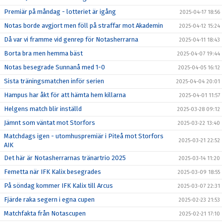
Premiär på måndag - lotteriet är igång
2025-04-17 18:56
Notas borde avgjort men föll på straffar mot Akademin
2025-04-12 15:24
Då var vi framme vid genrep för Notasherrarna
2025-04-11 18:43
Borta bra men hemma bäst
2025-04-07 19:44
Notas besegrade Sunnanå med 1-0
2025-04-05 16:12
Sista träningsmatchen inför serien
2025-04-04 20:01
Hampus har åkt för att hämta hem killarna
2025-04-01 11:57
Helgens match blir inställd
2025-03-28 09:12
Jämnt som väntat mot Storfors
2025-03-22 13:40
Matchdags igen - utomhuspremiär i Piteå mot Storfors
2025-03-21 22:52
AIK
Det här är Notasherrarnas tränartrio 2025
2025-03-14 11:20
Femetta när IFK Kalix besegrades
2025-03-09 18:55
På söndag kommer IFK Kalix till Arcus
2025-03-07 22:31
Fjärde raka segern i egna cupen
2025-02-23 21:53
Matchfakta från Notascupen
2025-02-21 17:10