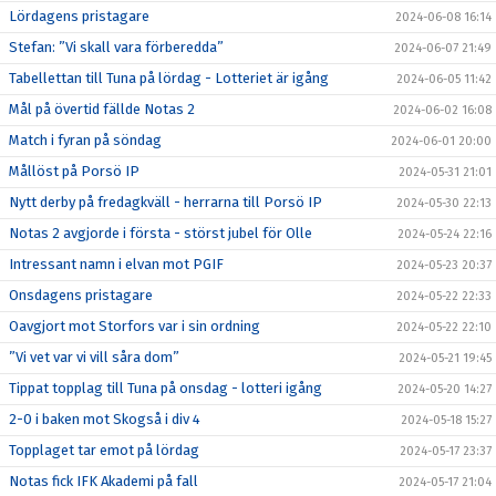
Lördagens pristagare
2024-06-08 16:14
Stefan: ”Vi skall vara förberedda”
2024-06-07 21:49
Tabellettan till Tuna på lördag - Lotteriet är igång
2024-06-05 11:42
Mål på övertid fällde Notas 2
2024-06-02 16:08
Match i fyran på söndag
2024-06-01 20:00
Mållöst på Porsö IP
2024-05-31 21:01
Nytt derby på fredagkväll - herrarna till Porsö IP
2024-05-30 22:13
Notas 2 avgjorde i första - störst jubel för Olle
2024-05-24 22:16
Intressant namn i elvan mot PGIF
2024-05-23 20:37
Onsdagens pristagare
2024-05-22 22:33
Oavgjort mot Storfors var i sin ordning
2024-05-22 22:10
”Vi vet var vi vill såra dom”
2024-05-21 19:45
Tippat topplag till Tuna på onsdag - lotteri igång
2024-05-20 14:27
2-0 i baken mot Skogså i div 4
2024-05-18 15:27
Topplaget tar emot på lördag
2024-05-17 23:37
Notas fick IFK Akademi på fall
2024-05-17 21:04