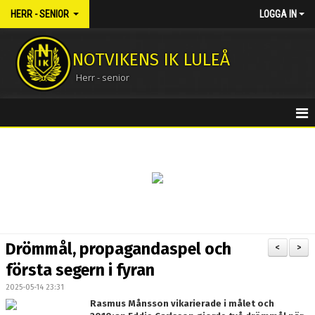
HERR - SENIOR
LOGGA IN
NOTVIKENS IK LULEÅ
Herr - senior
HEM
NYHETER
KALENDER
MATCHER
Drömmål, propagandaspel och
<
>
TRUPPEN
första segern i fyran
2025-05-14 23:31
BILDGALLERI
Rasmus Månsson vikarierade i målet och