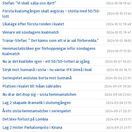
Stefan: ”Vi skall sälja oss dyrt!”
2024-10-18 19:42
Första kvalomgången skall avgöras - stötta med 50/50-
2024-10-15 21:45
lott
Likaläge efter första ronden i kvalet
2024-10-13 19:48
Vinnare vid söndagens kvalmatch
2024-10-13 19:47
Tränar-Stefan: ” Det känns som att vi är väl förberedda.”
2024-10-12 18:55
Hemmastatistiken ger förhoppningar inför söndagens
2024-10-11 13:10
kvalmatch
Nu är det kvaltider igen - ett 50/50-lotteri är igång
2024-10-07 10:03
Stryk mot Sunnanå i sista - nu väntar IFK Umeå i kval
2024-10-05 16:11
Seriespelet avslutas borta mot Sunnanå
2024-10-04 22:19
Platsen i kvalet till tvåan säkrades
2024-09-29 19:30
Nu drar det ihop sig - sista hemmamatchen
2024-09-28 22:03
Lag 2 skapade dramatik i slutomgången
2024-09-28 21:15
Årets sista hemmamatcher i seriespelet
2024-09-27 20:37
Det blev förlust på Lombia
2024-09-22 21:11
Lag 2 möter Parkalompolo i Kiruna
2024-09-21 21:17