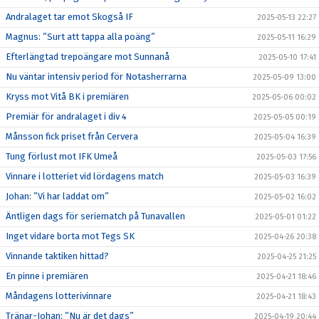
Andralaget tar emot Skogså IF
2025-05-13 22:27
Magnus: ”Surt att tappa alla poäng”
2025-05-11 16:29
Efterlängtad trepoängare mot Sunnanå
2025-05-10 17:41
Nu väntar intensiv period för Notasherrarna
2025-05-09 13:00
Kryss mot Vitå BK i premiären
2025-05-06 00:02
Premiär för andralaget i div 4
2025-05-05 00:19
Månsson fick priset från Cervera
2025-05-04 16:39
Tung förlust mot IFK Umeå
2025-05-03 17:56
Vinnare i lotteriet vid lördagens match
2025-05-03 16:39
Johan: ”Vi har laddat om”
2025-05-02 16:02
Äntligen dags för seriematch på Tunavallen
2025-05-01 01:22
Inget vidare borta mot Tegs SK
2025-04-26 20:38
Vinnande taktiken hittad?
2025-04-25 21:25
En pinne i premiären
2025-04-21 18:46
Måndagens lotterivinnare
2025-04-21 18:43
Tränar-Johan: ”Nu är det dags”
2025-04-19 20:44