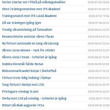
Serien startar om i Piteå på måndagskvällen
2026-07-26 22:04
Vinst i träningsmatchen mot IFK Akademi
2026-07-24 00:13
Träningsmatch mot IFK Luleå Akademi
2026-07-22 17:54
Då var träningen igång igen
2026-07-16 23:24
Trevlig våravslutning på Tunavallen
2026-06-24 23:32
Revanschmöte avslutar våren i fyran
2026-06-24 01:14
Ny förlust avslutade en tung vårsäsong
2026-06-23 23:43
Vårens sista vinnare - tack för stödet
2026-06-23 22:53
Vårens sista i trean - lotteriet är igång
2026-06-22 12:49
Dubbla hörnmål fällde Notas
2026-06-18 22:00
Midsommarfirandet börjar i Skellefteå
2026-06-17 23:23
Förlust trots tidig ledning i Öjebyn
2026-06-16 23:23
Tung förlust i derbyt mot LSK
2026-06-14 23:19
Pristagare söndag 14 juni
2026-06-14 22:32
Derby mot LSK på söndag - lotteriet är igång
2026-06-11 17:25
Bittert då Alvik avgjorde i 93:e
2026-06-10 22:58