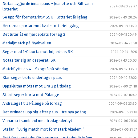
Notas avgjorde innan paus - Jeanette och Bill vann i
2024-09-20 22:47
lotteriet
Se upp för formstarkt MSSK - lotteriet är igång
2024-09-19 20:24
Herrarna spurtar mot kval - lotteriet igång
2024-09-18 21:20
Det lutar åt en fjärdeplats för lag 2
2024-09-15 20:49
Medaljmatch på Nyabvallen
2024-09-14 23:58
Seger med 1-0 borta mot Infjärdens SK
2024-09-14 15:26
Notas tar sig an desperat ISK
2024-09-13 20:03
Matchflytt i div 4 - Skogså på söndag
2024-09-12 13:20
Klar seger trots underläge i paus
2024-09-10 22:22
Uppskjutna mötet mot Lira 2 på tisdag
2024-09-09 21:18
Stabil seger borta mot Pålänge
2024-09-07 16:49
Andralaget till Pålänge på lördag
2024-09-06 23:30
Det ordnade upp sig efter paus - tre nya poäng
2024-09-06 21:41
Vinnarna i samband med fredagsderbyt
2024-09-06 21:36
Stefan: ”Lurig match mot formstark Akademi”
2024-09-05 21:57
Nytt fredagsderby för herrarna - lotteriet är igång