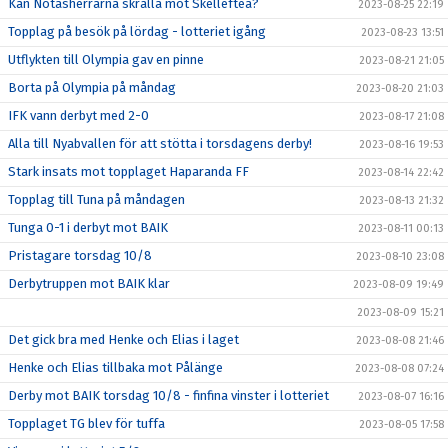
Kan Notasherrarna skrälla mot Skellefteå?
2023-08-25 22:19
Topplag på besök på lördag - lotteriet igång
2023-08-23 13:51
Utflykten till Olympia gav en pinne
2023-08-21 21:05
Borta på Olympia på måndag
2023-08-20 21:03
IFK vann derbyt med 2-0
2023-08-17 21:08
Alla till Nyabvallen för att stötta i torsdagens derby!
2023-08-16 19:53
Stark insats mot topplaget Haparanda FF
2023-08-14 22:42
Topplag till Tuna på måndagen
2023-08-13 21:32
Tunga 0-1 i derbyt mot BAIK
2023-08-11 00:13
Pristagare torsdag 10/8
2023-08-10 23:08
Derbytruppen mot BAIK klar
2023-08-09 19:49
2023-08-09 15:21
Det gick bra med Henke och Elias i laget
2023-08-08 21:46
Henke och Elias tillbaka mot Pålänge
2023-08-08 07:24
Derby mot BAIK torsdag 10/8 - finfina vinster i lotteriet
2023-08-07 16:16
Topplaget TG blev för tuffa
2023-08-05 17:58