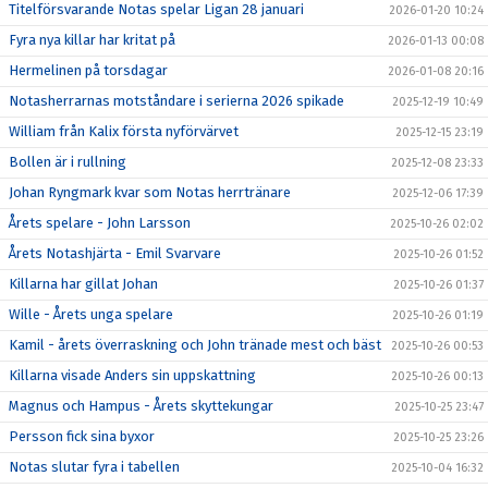
Titelförsvarande Notas spelar Ligan 28 januari
2026-01-20 10:24
Fyra nya killar har kritat på
2026-01-13 00:08
Hermelinen på torsdagar
2026-01-08 20:16
Notasherrarnas motståndare i serierna 2026 spikade
2025-12-19 10:49
William från Kalix första nyförvärvet
2025-12-15 23:19
Bollen är i rullning
2025-12-08 23:33
Johan Ryngmark kvar som Notas herrtränare
2025-12-06 17:39
Årets spelare - John Larsson
2025-10-26 02:02
Årets Notashjärta - Emil Svarvare
2025-10-26 01:52
Killarna har gillat Johan
2025-10-26 01:37
Wille - Årets unga spelare
2025-10-26 01:19
Kamil - årets överraskning och John tränade mest och bäst
2025-10-26 00:53
Killarna visade Anders sin uppskattning
2025-10-26 00:13
Magnus och Hampus - Årets skyttekungar
2025-10-25 23:47
Persson fick sina byxor
2025-10-25 23:26
Notas slutar fyra i tabellen
2025-10-04 16:32