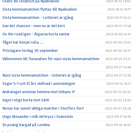
Chans till revansch på Nyabvallen
2023-10-13 21:02
Sista hemmamatchen flyttas till Nyabvallen
2023-10-13 15:17
Sista hemmamatchen - Lotteriet är igång
2023-10-11 14:22
Gav det chansen - men nu är det kört
2023-10-07 17:48
On the road igen - Älgarna borta väntar
2023-10-06 14:14
Tåget har börjat rulla……
2023-09-30 21:01
Pristagare lördag 30 september
2023-09-30 20:17
Välkommen till Tunavallen för näst sista hemmamatchen
2023-09-29 21:27
2023-09-27 14:48
Näst sista hemmamatchen - lotteriet är igång
2023-09-27 12:26
Seger 5-1 och 51 års skillnad i avslutningen
2023-09-24 15:11
Andralaget avslutar hemma mot Unbyns IF
2023-09-23 20:42
Inget roligt borta mot SAIK
2023-09-22 23:05
Notas har vunnit viktiga matcher i Storfors förr!
2023-09-21 20:28
Unge Alexander i mål vid kryss i Svanstein
2023-09-17 16:16
En poäng bärgad på Lombia
2023-09-16 16:01