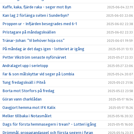
Kaffe, kaka, fjärde raka - seger mot Byn
2025-06-04 22:11
Kan lag 2 förlänga sviten i Sunderbyn?
2025-06-03 22:06
Proppen ur - Infjärden besegrades med 6-1
2025-06-02 22:38
Pristagare på måndagskvällen
2025-06-02 22:33
Tränar-Johan: ”Vi behöver höja oss”
2025-06-01 19:59
På måndag är det dags igen - lotteriet är igång
2025-05-31 13:13
Petter Vikström senaste nyförvärvet
2025-05-27 22:33
Andralaget upp i serietopp
2025-05-27 22:06
Far & son målskyttar vid seger på Lombia
2025-05-24 20:07
Tung fredagskväll i Piteå
2025-05-23 21:56
Borta mot Storfors på fredag
2025-05-22 23:58
Göran vann charklådan
2025-05-17 16:54
Oavgjort hemma mot IFK Kalix
2025-05-17 15:26
Melker tillbaka i Notasmålet
2025-05-16 20:32
Dags för första hemmasegern i trean? - Lotteri igång
2025-05-15 16:00
Drömmål, propagandaspel och första segern i fyran
2025-05-14 23:31