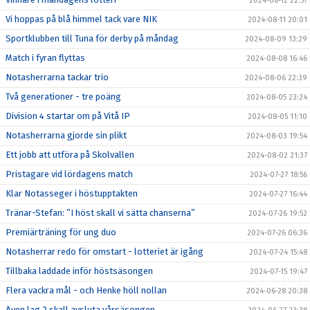
2024-08-12 22:57
Vi hoppas på blå himmel tack vare NIK
2024-08-11 20:01
Sportklubben till Tuna för derby på måndag
2024-08-09 13:29
Match i fyran flyttas
2024-08-08 16:46
Notasherrarna tackar trio
2024-08-06 22:39
Två generationer - tre poäng
2024-08-05 23:24
Division 4 startar om på Vitå IP
2024-08-05 11:10
Notasherrarna gjorde sin plikt
2024-08-03 19:54
Ett jobb att utföra på Skolvallen
2024-08-02 21:37
Pristagare vid lördagens match
2024-07-27 18:56
Klar Notasseger i höstupptakten
2024-07-27 16:44
Tränar-Stefan: ”I höst skall vi sätta chanserna”
2024-07-26 19:52
Premiärträning för ung duo
2024-07-26 06:36
Notasherrar redo för omstart - lotteriet är igång
2024-07-24 15:48
Tillbaka laddade inför höstsäsongen
2024-07-15 19:47
Flera vackra mål - och Henke höll nollan
2024-06-28 20:38
Även lag 2 skall avsluta vårsäsongen