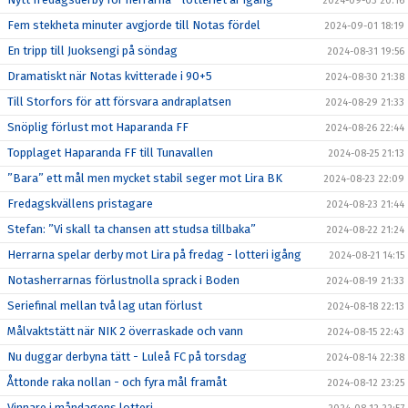
2024-09-03 20:16
Fem stekheta minuter avgjorde till Notas fördel
2024-09-01 18:19
En tripp till Juoksengi på söndag
2024-08-31 19:56
Dramatiskt när Notas kvitterade i 90+5
2024-08-30 21:38
Till Storfors för att försvara andraplatsen
2024-08-29 21:33
Snöplig förlust mot Haparanda FF
2024-08-26 22:44
Topplaget Haparanda FF till Tunavallen
2024-08-25 21:13
”Bara” ett mål men mycket stabil seger mot Lira BK
2024-08-23 22:09
Fredagskvällens pristagare
2024-08-23 21:44
Stefan: ”Vi skall ta chansen att studsa tillbaka”
2024-08-22 21:24
Herrarna spelar derby mot Lira på fredag - lotteri igång
2024-08-21 14:15
Notasherrarnas förlustnolla sprack i Boden
2024-08-19 21:33
Seriefinal mellan två lag utan förlust
2024-08-18 22:13
Målvaktstätt när NIK 2 överraskade och vann
2024-08-15 22:43
Nu duggar derbyna tätt - Luleå FC på torsdag
2024-08-14 22:38
Åttonde raka nollan - och fyra mål framåt
2024-08-12 23:25
Vinnare i måndagens lotteri