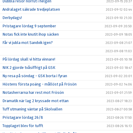
Dubbla resor norrut i helgen
2023-09-15 20:37
Andralaget säkrade tredjeplatsen
2023-09-12 02:44
Derbydags!
2023-09-10 21:30
Pristagare lördag 9 september
2023-09-09 20:50
Notas fick inte knutit ihop säcken
2023-09-09 18:05
Får vi jubla mot Sandvik igen?
2023-09-08 21:07
2023-09-08 11:03
På lördag skall vi hitta vinnare!
2023-09-05 10:18
NIK 2 gjorde tvåsiffrigt på GSK
2023-09-03 18:47
Ny resa på söndag - GSK borta i fyran
2023-09-02 20:01
Höstens första poäng - mållöst på Frösön
2023-09-02 14:06
Notasherrarna har rest mot Frösön
2023-09-01 21:59
Dramatik när lag 2 kryssade mot ettan
2023-08-27 18:23
Tuff utmaning väntar på Skolvallen
2023-08-27 00:58
Pristagare lördag 26/8
2023-08-26 17:50
Topplaget blev för tufft
2023-08-26 16:13