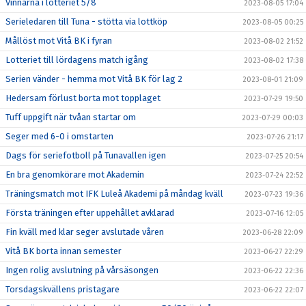
Vinnarna i lotteriet 5/8
2023-08-05 17:04
Serieledaren till Tuna - stötta via lottköp
2023-08-05 00:25
Mållöst mot Vitå BK i fyran
2023-08-02 21:52
Lotteriet till lördagens match igång
2023-08-02 17:38
Serien vänder - hemma mot Vitå BK för lag 2
2023-08-01 21:09
Hedersam förlust borta mot topplaget
2023-07-29 19:50
Tuff uppgift när tvåan startar om
2023-07-29 00:03
Seger med 6-0 i omstarten
2023-07-26 21:17
Dags för seriefotboll på Tunavallen igen
2023-07-25 20:54
En bra genomkörare mot Akademin
2023-07-24 22:52
Träningsmatch mot IFK Luleå Akademi på måndag kväll
2023-07-23 19:36
Första träningen efter uppehållet avklarad
2023-07-16 12:05
Fin kväll med klar seger avslutade våren
2023-06-28 22:09
Vitå BK borta innan semester
2023-06-27 22:29
Ingen rolig avslutning på vårsäsongen
2023-06-22 22:36
Torsdagskvällens pristagare
2023-06-22 22:07