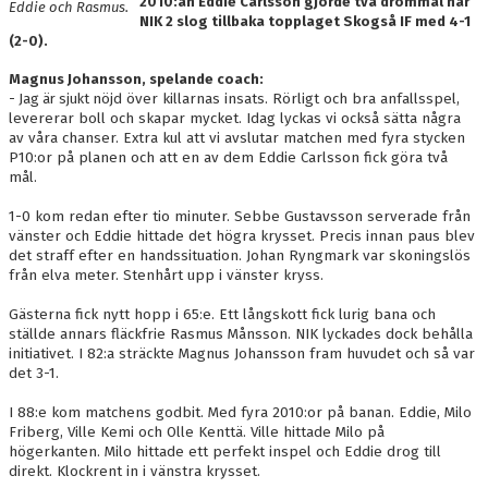
2010:an Eddie Carlsson gjorde två drömmål när
Eddie och Rasmus.
DOKUMENT
NIK 2 slog tillbaka topplaget Skogså IF med 4-1
(2-0).
KONTAKT
Magnus Johansson, spelande coach:
- Jag är sjukt
nöjd över killarnas insats. Rörligt och bra anfallsspel,
SKYTTELIGOR
levererar boll och skapar mycket. Idag lyckas vi också sätta några
av våra chanser. Extra kul att vi avslutar matchen med fyra stycken
MATCHFAKTA
P10:or på planen och att en av dem Eddie Carlsson fick göra två
mål.
1-0 kom redan efter tio minuter. Sebbe Gustavsson serverade från
vänster och Eddie hittade det högra krysset. Precis innan paus blev
det straff efter en handssituation. Johan Ryngmark var skoningslös
från elva meter. Stenhårt upp i vänster kryss.
Gästerna fick nytt hopp i 65:e. Ett långskott fick lurig bana och
ställde annars fläckfrie Rasmus Månsson. NIK lyckades dock behålla
initiativet. I 82:a sträckte Magnus Johansson fram huvudet och så var
det 3-1.
I 88:e kom matchens godbit. Med fyra 2010:or på banan. Eddie, Milo
Friberg, Ville Kemi och Olle Kenttä. Ville hittade Milo på
högerkanten. Milo hittade ett perfekt inspel och Eddie drog till
direkt. Klockrent in i vänstra krysset.