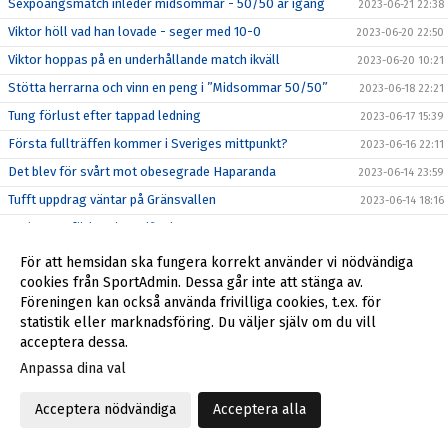
Sexpoängsmatch inleder midsommar - 50/50 är igång
2023-06-21 22:38
Viktor höll vad han lovade - seger med 10-0
2023-06-20 22:50
Viktor hoppas på en underhållande match ikväll
2023-06-20 10:21
Stötta herrarna och vinn en peng i ”Midsommar 50/50”
2023-06-18 22:21
Tung förlust efter tappad ledning
2023-06-17 15:39
Första fullträffen kommer i Sveriges mittpunkt?
2023-06-16 22:11
Det blev för svårt mot obesegrade Haparanda
2023-06-14 23:59
Tufft uppdrag väntar på Gränsvallen
2023-06-14 18:16
Hedersam förlust i semifinalen
2023-06-13 23:17
Andra dragningen i Herrdubbeln
2023-06-13 23:01
För att hemsidan ska fungera korrekt använder vi nödvändiga
cookies från SportAdmin. Dessa går inte att stänga av.
Semifinal mot BBK i Stora Coop Cup
2023-06-12 23:45
Föreningen kan också använda frivilliga cookies, t.ex. för
Förlust mot Östersund efter tidiga mål i baken
2023-06-11 16:44
statistik eller marknadsföring. Du väljer själv om du vill
Pristagare vid matchen mot Östersund
acceptera dessa.
2023-06-11 16:03
Truppen mot Östersund - Dubbellotteri igång
Anpassa dina val
2023-06-10 17:03
Inga enkla uppgifter - men dubbelt lotteri igång
2023-06-08 07:44
Acceptera nödvändiga
Acceptera alla
Två sena mål i baken kostade poäng
2023-06-06 23:00