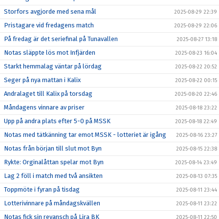
Storfors avgjorde med sena mål
2025-08-29 22:39
Pristagare vid fredagens match
2025-08-29 22:06
På fredag är det seriefinal på Tunavallen
2025-08-27 13:18
Notas släppte lös mot Infjärden
2025-08-23 16:04
Starkt hemmalag väntar på lördag
2025-08-22 20:52
Seger på nya mattan i Kalix
2025-08-22 00:15
Andralaget till Kalix på torsdag
2025-08-20 22:46
Måndagens vinnare av priser
2025-08-18 23:22
Upp på andra plats efter 5-0 på MSSK
2025-08-18 22:49
Notas med tätkänning tar emot MSSK - lotteriet är igång
2025-08-16 23:27
Notas från början till slut mot Byn
2025-08-15 22:38
Rykte: Orginalåttan spelar mot Byn
2025-08-14 23:49
Lag 2 föll i match med två ansikten
2025-08-13 07:35
Toppmöte i fyran på tisdag
2025-08-11 23:44
Lotterivinnare på måndagskvällen
2025-08-11 23:22
Notas fick sin revansch på Lira BK
2025-08-11 22:50