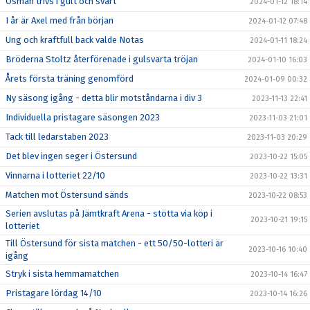
Osman trivs i gult och svart
2024-01-12 18:14
I år är Axel med från början
2024-01-12 07:48
Ung och kraftfull back valde Notas
2024-01-11 18:24
Bröderna Stoltz återförenade i gulsvarta tröjan
2024-01-10 16:03
Årets första träning genomförd
2024-01-09 00:32
Ny säsong igång - detta blir motståndarna i div 3
2023-11-13 22:41
Individuella pristagare säsongen 2023
2023-11-03 21:01
Tack till ledarstaben 2023
2023-11-03 20:29
Det blev ingen seger i Östersund
2023-10-22 15:05
Vinnarna i lotteriet 22/10
2023-10-22 13:31
Matchen mot Östersund sänds
2023-10-22 08:53
Serien avslutas på Jämtkraft Arena - stötta via köp i
2023-10-21 19:15
lotteriet
Till Östersund för sista matchen - ett 50/50-lotteri är
2023-10-16 10:40
igång
Stryk i sista hemmamatchen
2023-10-14 16:47
Pristagare lördag 14/10
2023-10-14 16:26