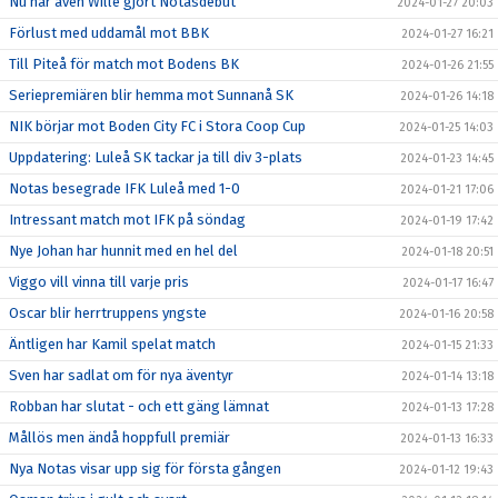
Nu har även Wille gjort Notasdebut
2024-01-27 20:03
Förlust med uddamål mot BBK
2024-01-27 16:21
Till Piteå för match mot Bodens BK
2024-01-26 21:55
Seriepremiären blir hemma mot Sunnanå SK
2024-01-26 14:18
NIK börjar mot Boden City FC i Stora Coop Cup
2024-01-25 14:03
Uppdatering: Luleå SK tackar ja till div 3-plats
2024-01-23 14:45
Notas besegrade IFK Luleå med 1-0
2024-01-21 17:06
Intressant match mot IFK på söndag
2024-01-19 17:42
Nye Johan har hunnit med en hel del
2024-01-18 20:51
Viggo vill vinna till varje pris
2024-01-17 16:47
Oscar blir herrtruppens yngste
2024-01-16 20:58
Äntligen har Kamil spelat match
2024-01-15 21:33
Sven har sadlat om för nya äventyr
2024-01-14 13:18
Robban har slutat - och ett gäng lämnat
2024-01-13 17:28
Mållös men ändå hoppfull premiär
2024-01-13 16:33
Nya Notas visar upp sig för första gången
2024-01-12 19:43