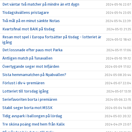
Det väntar två matcher på mindre än ett dygn
2024-05-16 22:07
Tisdagskvällens pristagare
2024-05-14 23:05
Två mål på en minut sänkte Notas
2024-05-14 22:39
Kvartsfinal mot BAIK på tisdag
2024-05-13 21:35
Resan mot spel i Europa fortsätter på tisdag - lotteriet är
2024-05-12 18:43
igång
Det lossnade efter paus mot Parka
2024-05-11 17:06
Äntligen match på Tunavallen
2024-05-10 19:12
Övertygande seger mot Infjärden
2024-05-09 17:02
Sista hemmamatchen på Nyabvallen?
2024-05-08 20:44
Förlust i div 4-premiären
2024-05-07 22:04
Lotteriet till torsdag igång
2024-05-07 13:51
Seriefavoriten borta i premiären
2024-05-06 22:15
Stabil seger borta mot MSSK
2024-05-04 14:08
Tidig avspark i ballongen på lördag
2024-05-03 20:32
Tre sköna poäng med hem från Kalix
2024-04-29 23:07