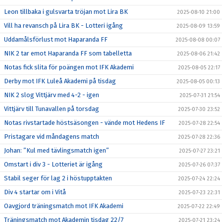
Leon tillbaka i gulsvarta tröjan mot Lira BK
2025-08-10 21:00
Vill ha revansch på Lira BK - Lotteri igång
2025-08-09 13:59
Uddamålsförlust mot Haparanda FF
2025-08-08 00:07
NIK 2 tar emot Haparanda FF som tabelletta
2025-08-06 21:42
Notas fick slita för poängen mot IFK Akademi
2025-08-05 22:17
Derby mot IFK Luleå Akademi på tisdag
2025-08-05 00:13
NIK 2 slog Vittjärv med 4-2 - igen
2025-07-31 21:54
Vittjärv till Tunavallen på torsdag
2025-07-30 23:52
Notas rivstartade höstsäsongen - vände mot Hedens IF
2025-07-28 22:54
Pristagare vid måndagens match
2025-07-28 22:36
Johan: ”Kul med tävlingsmatch igen”
2025-07-27 23:21
Omstart i div 3 - Lotteriet är igång
2025-07-26 07:37
Stabil seger för lag 2 i höstupptakten
2025-07-24 22:24
Div 4 startar om i Vitå
2025-07-23 22:31
Oavgjord träningsmatch mot IFK Akademi
2025-07-22 22:49
Träningsmatch mot Akademin tisdag 22/7
2025-07-21 23:24