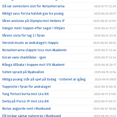
Då var semestern slut för Notasherrarna
2025-07-17 22:39
Riktigt vass första halvlek gav tre poäng
2025-06-26 20:57
Våren avslutas på Olympia mot Hedens IF
2025-06-25 23:09
Hänger med i toppen efter seger i Vittjärv
2025-06-24 21:37
Vårens sista för lag 2 i fyran
2025-06-23 23:41
Heroisk insats av andralaget i Happis
2025-06-20 00:52
Notasherrarna släppte loss mot Akademin
2025-06-17 22:46
Göran vann charklådan - igen
2025-06-17 22:24
Många tillbaka i truppen mot IFK Akademi
2025-06-16 20:17
Sviten sprack på Nyabvallen
2025-06-15 22:54
Viktiga poäng står på spel på tisdag - lotteriet är igång
2025-06-15 08:51
Toppmöte i fyran för andralaget
2025-06-15 00:15
Tung förlust borta mot Lira BK
2025-06-11 21:00
Derby på Porsö IP mot Lira BK
2025-06-11 00:37
Notas avgjorde sent i Munksund
2025-06-07 16:06
På lördag väntar naturgräs i Munksund
2025-06-06 21:27