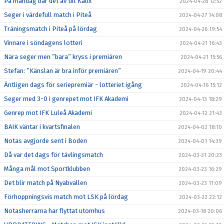
På måndag bär det av till Kalix
2024-04-28 12:52
Seger i värdefull match i Piteå
2024-04-27 14:08
Träningsmatch i Piteå på lördag
2024-04-26 19:54
Vinnare i söndagens lotteri
2024-04-21 16:43
Nära seger men ”bara” kryss i premiären
2024-04-21 15:56
Stefan: ”Känslan är bra inför premiären”
2024-04-19 20:44
Äntligen dags för seriepremiär - lotteriet igång
2024-04-16 15:12
Seger med 3-0 i genrepet mot IFK Akademi
2024-04-13 18:29
Genrep mot IFK Luleå Akademi
2024-04-12 21:43
BAIK väntar i kvartsfinalen
2024-04-02 18:10
Notas avgjorde sent i Boden
2024-04-01 14:39
Då var det dags för tävlingsmatch
2024-03-31 20:23
Många mål mot Sportklubben
2024-03-23 16:29
Det blir match på Nyabvallen
2024-03-23 11:09
Förhoppningsvis match mot LSK på lördag
2024-03-22 22:12
Notasherrarna har flyttat utomhus
2024-03-18 20:06