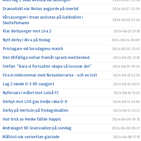
2024-06-27 23:38
Dramatiskt när Notas avgjorde på övertid
2024-06-27 22:39
Vårsäsongen i trean avslutas på Guldvallen i
2024-06-26 22:36
Skelleftehamn
Klar derbyseger mot Lira 2
2024-06-25 21:55
Nytt derby i div 4 på tisdag
2024-06-24 20:09
Pristagare vid torsdagens match
2024-06-20 23:42
Den tillfälliga nollan framåt sprack med besked.
2024-06-20 21:55
Stefan: ”Bara vi fortsätter skapa så lossnar det”
2024-06-19 19:34
Fira in midsommar med Notasherrarna - och en lott
2024-06-18 22:36
Lag 2 vände 0-3 till oavgjort
2024-06-16 20:57
Nyförvärv i målet mot Luleå FC
2024-06-16 12:53
Derbyt mot LSK gav tredje raka 0-0
2024-06-14 22:50
Derby på Hertsön på fredagskvällen
2024-06-13 22:21
Hat-trick av Henke fällde Happis
2024-06-09 19:15
Andralaget till Gränsvallen på söndag
2024-06-08 20:37
Mållöst när serieettan gästade
2024-06-08 17:15