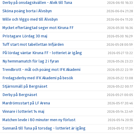
Derby på onsdagskvällen - Alvik till Tuna
2026-06-10 16:33
Sköna poäng borta i Älvsbyn
2026-06-04 21:28
Wille och Viggo med till Älvsbyn
2026-06-04 11:20
Mycket efterlängtad seger mot Kiruna FF
2026-05-30 16:36
Pristagare Lördag 30 maj
2026-05-30 16:29
Tuff start mot tabellettan Infjärden
2026-05-28 00:59
På lördag väntar Kiruna FF - lotteriet är igång
2026-05-27 13:22
Ny hemmamatch för lag 2 i fyran
2026-05-26 23:23
Trendbrott - mål och poäng mot IFK Akademi
2026-05-22 22:19
Fredagsderby med IFK Akademi på besök
2026-05-22 13:08
Stjärnsmäll på Bergnäset
2026-05-22 00:17
Derby på Bergnäset
2026-05-21 00:05
Mardrömsstart på LF Arena
2026-05-17 20:46
Vinnare i lotteriet 14 maj
2026-05-14 22:49
Matchen levde i 80 minuter men ny förlust
2026-05-14 20:55
Sunnanå till Tuna på torsdag - lotteriet är igång
2026-05-12 17:39