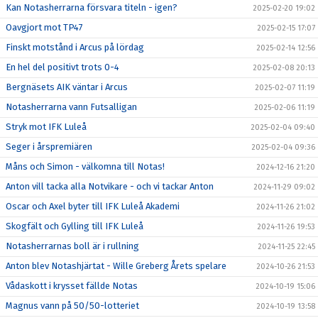
Kan Notasherrarna försvara titeln - igen?
2025-02-20 19:02
Oavgjort mot TP47
2025-02-15 17:07
Finskt motstånd i Arcus på lördag
2025-02-14 12:56
En hel del positivt trots 0-4
2025-02-08 20:13
Bergnäsets AIK väntar i Arcus
2025-02-07 11:19
Notasherrarna vann Futsalligan
2025-02-06 11:19
Stryk mot IFK Luleå
2025-02-04 09:40
Seger i årspremiären
2025-02-04 09:36
Måns och Simon - välkomna till Notas!
2024-12-16 21:20
Anton vill tacka alla Notvikare - och vi tackar Anton
2024-11-29 09:02
Oscar och Axel byter till IFK Luleå Akademi
2024-11-26 21:02
Skogfält och Gylling till IFK Luleå
2024-11-26 19:53
Notasherrarnas boll är i rullning
2024-11-25 22:45
Anton blev Notashjärtat - Wille Greberg Årets spelare
2024-10-26 21:53
Vådaskott i krysset fällde Notas
2024-10-19 15:06
Magnus vann på 50/50-lotteriet
2024-10-19 13:58