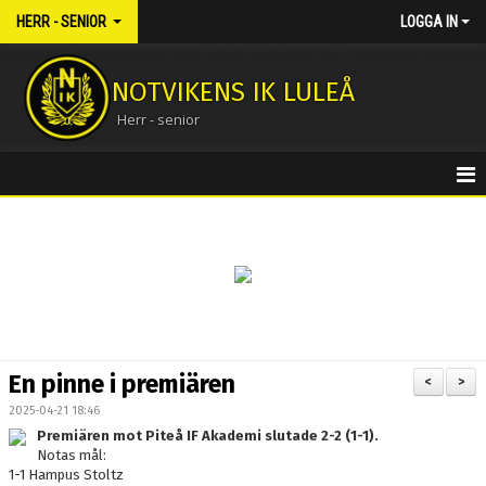
HERR - SENIOR
LOGGA IN
NOTVIKENS IK LULEÅ
Herr - senior
HEM
NYHETER
KALENDER
MATCHER
En pinne i premiären
<
>
TRUPPEN
2025-04-21 18:46
Premiären mot Piteå IF Akademi slutade 2-2 (1-1).
BILDGALLERI
Notas mål:
1-1 Hampus Stoltz