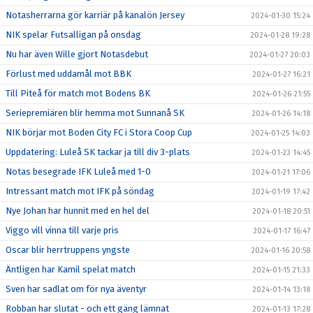
Notasherrarna gör karriär på kanalön Jersey
2024-01-30 15:24
NIK spelar Futsalligan på onsdag
2024-01-28 19:28
Nu har även Wille gjort Notasdebut
2024-01-27 20:03
Förlust med uddamål mot BBK
2024-01-27 16:21
Till Piteå för match mot Bodens BK
2024-01-26 21:55
Seriepremiären blir hemma mot Sunnanå SK
2024-01-26 14:18
NIK börjar mot Boden City FC i Stora Coop Cup
2024-01-25 14:03
Uppdatering: Luleå SK tackar ja till div 3-plats
2024-01-23 14:45
Notas besegrade IFK Luleå med 1-0
2024-01-21 17:06
Intressant match mot IFK på söndag
2024-01-19 17:42
Nye Johan har hunnit med en hel del
2024-01-18 20:51
Viggo vill vinna till varje pris
2024-01-17 16:47
Oscar blir herrtruppens yngste
2024-01-16 20:58
Äntligen har Kamil spelat match
2024-01-15 21:33
Sven har sadlat om för nya äventyr
2024-01-14 13:18
Robban har slutat - och ett gäng lämnat
2024-01-13 17:28