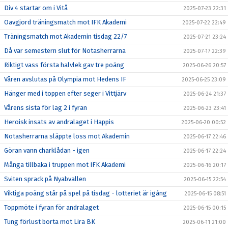
Div 4 startar om i Vitå
2025-07-23 22:31
Oavgjord träningsmatch mot IFK Akademi
2025-07-22 22:49
Träningsmatch mot Akademin tisdag 22/7
2025-07-21 23:24
Då var semestern slut för Notasherrarna
2025-07-17 22:39
Riktigt vass första halvlek gav tre poäng
2025-06-26 20:57
Våren avslutas på Olympia mot Hedens IF
2025-06-25 23:09
Hänger med i toppen efter seger i Vittjärv
2025-06-24 21:37
Vårens sista för lag 2 i fyran
2025-06-23 23:41
Heroisk insats av andralaget i Happis
2025-06-20 00:52
Notasherrarna släppte loss mot Akademin
2025-06-17 22:46
Göran vann charklådan - igen
2025-06-17 22:24
Många tillbaka i truppen mot IFK Akademi
2025-06-16 20:17
Sviten sprack på Nyabvallen
2025-06-15 22:54
Viktiga poäng står på spel på tisdag - lotteriet är igång
2025-06-15 08:51
Toppmöte i fyran för andralaget
2025-06-15 00:15
Tung förlust borta mot Lira BK
2025-06-11 21:00