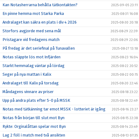
Kan Notasherrarna behålla tätkontakten?
2025-09-05 23:11
En pinne hemma mot Starka Parka
2025-08-31 16:08
Andralaget kan säkra en plats i div 4 2026
2025-08-30 20:18
Storfors avgjorde med sena mål
2025-08-29 22:39
Pristagare vid fredagens match
2025-08-29 22:06
På fredag är det seriefinal på Tunavallen
2025-08-27 13:18
Notas släppte lös mot Infjärden
2025-08-23 16:04
Starkt hemmalag väntar på lördag
2025-08-22 20:52
Seger på nya mattan i Kalix
2025-08-22 00:15
Andralaget till Kalix på torsdag
2025-08-20 22:46
Måndagens vinnare av priser
2025-08-18 23:22
Upp på andra plats efter 5-0 på MSSK
2025-08-18 22:49
Notas med tätkänning tar emot MSSK - lotteriet är igång
2025-08-16 23:27
Notas från början till slut mot Byn
2025-08-15 22:38
Rykte: Orginalåttan spelar mot Byn
2025-08-14 23:49
Lag 2 föll i match med två ansikten
2025-08-13 07:35