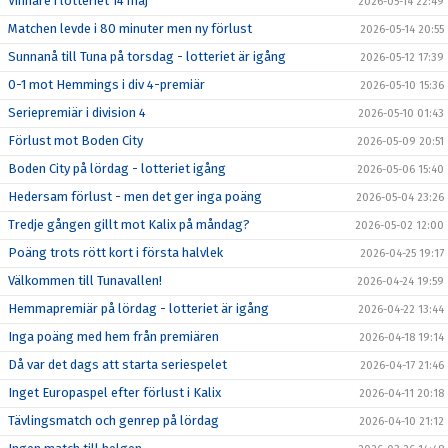
Vinnare i lotteriet 14 maj
2026-05-14 22:49
Matchen levde i 80 minuter men ny förlust
2026-05-14 20:55
Sunnanå till Tuna på torsdag - lotteriet är igång
2026-05-12 17:39
0-1 mot Hemmings i div 4-premiär
2026-05-10 15:36
Seriepremiär i division 4
2026-05-10 01:43
Förlust mot Boden City
2026-05-09 20:51
Boden City på lördag - lotteriet igång
2026-05-06 15:40
Hedersam förlust - men det ger inga poäng
2026-05-04 23:26
Tredje gången gillt mot Kalix på måndag?
2026-05-02 12:00
Poäng trots rött kort i första halvlek
2026-04-25 19:17
Välkommen till Tunavallen!
2026-04-24 19:59
Hemmapremiär på lördag - lotteriet är igång
2026-04-22 13:44
Inga poäng med hem från premiären
2026-04-18 19:14
Då var det dags att starta seriespelet
2026-04-17 21:46
Inget Europaspel efter förlust i Kalix
2026-04-11 20:18
Tävlingsmatch och genrep på lördag
2026-04-10 21:12