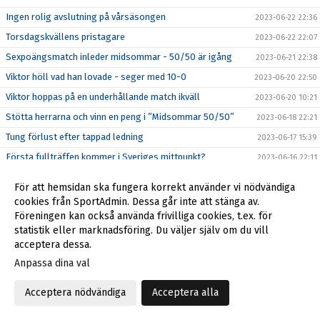
Ingen rolig avslutning på vårsäsongen
2023-06-22 22:36
Torsdagskvällens pristagare
2023-06-22 22:07
Sexpoängsmatch inleder midsommar - 50/50 är igång
2023-06-21 22:38
Viktor höll vad han lovade - seger med 10-0
2023-06-20 22:50
Viktor hoppas på en underhållande match ikväll
2023-06-20 10:21
Stötta herrarna och vinn en peng i ”Midsommar 50/50”
2023-06-18 22:21
Tung förlust efter tappad ledning
2023-06-17 15:39
Första fullträffen kommer i Sveriges mittpunkt?
2023-06-16 22:11
Det blev för svårt mot obesegrade Haparanda
2023-06-14 23:59
För att hemsidan ska fungera korrekt använder vi nödvändiga
Tufft uppdrag väntar på Gränsvallen
2023-06-14 18:16
cookies från SportAdmin. Dessa går inte att stänga av.
Föreningen kan också använda frivilliga cookies, t.ex. för
Hedersam förlust i semifinalen
2023-06-13 23:17
statistik eller marknadsföring. Du väljer själv om du vill
Andra dragningen i Herrdubbeln
2023-06-13 23:01
acceptera dessa.
Semifinal mot BBK i Stora Coop Cup
2023-06-12 23:45
Anpassa dina val
Förlust mot Östersund efter tidiga mål i baken
2023-06-11 16:44
Acceptera nödvändiga
Acceptera alla
Pristagare vid matchen mot Östersund
2023-06-11 16:03
Truppen mot Östersund - Dubbellotteri igång
2023-06-10 17:03