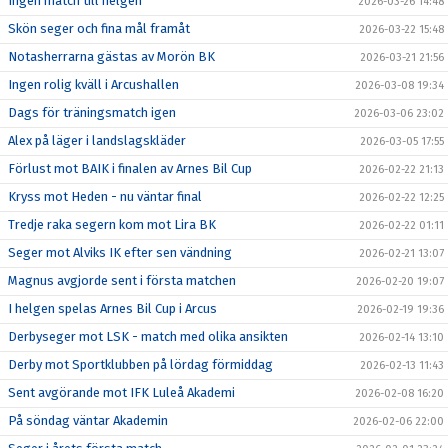
Ingen match till helgen
2026-03-26 14:48
Skön seger och fina mål framåt
2026-03-22 15:48
Notasherrarna gästas av Morön BK
2026-03-21 21:56
Ingen rolig kväll i Arcushallen
2026-03-08 19:34
Dags för träningsmatch igen
2026-03-06 23:02
Alex på läger i landslagskläder
2026-03-05 17:55
Förlust mot BAIK i finalen av Arnes Bil Cup
2026-02-22 21:13
Kryss mot Heden - nu väntar final
2026-02-22 12:25
Tredje raka segern kom mot Lira BK
2026-02-22 01:11
Seger mot Alviks IK efter sen vändning
2026-02-21 13:07
Magnus avgjorde sent i första matchen
2026-02-20 19:07
I helgen spelas Arnes Bil Cup i Arcus
2026-02-19 19:36
Derbyseger mot LSK - match med olika ansikten
2026-02-14 13:10
Derby mot Sportklubben på lördag förmiddag
2026-02-13 11:43
Sent avgörande mot IFK Luleå Akademi
2026-02-08 16:20
På söndag väntar Akademin
2026-02-06 22:00