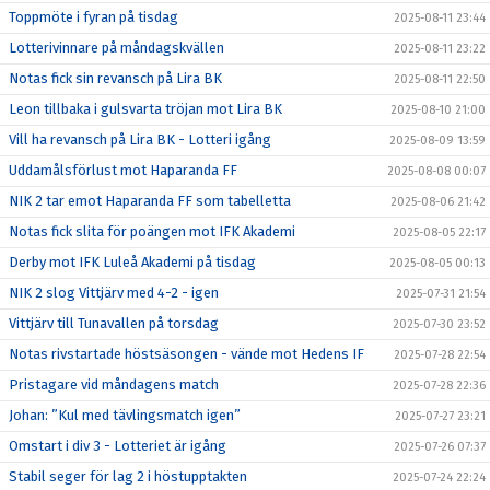
Toppmöte i fyran på tisdag
2025-08-11 23:44
Lotterivinnare på måndagskvällen
2025-08-11 23:22
Notas fick sin revansch på Lira BK
2025-08-11 22:50
Leon tillbaka i gulsvarta tröjan mot Lira BK
2025-08-10 21:00
Vill ha revansch på Lira BK - Lotteri igång
2025-08-09 13:59
Uddamålsförlust mot Haparanda FF
2025-08-08 00:07
NIK 2 tar emot Haparanda FF som tabelletta
2025-08-06 21:42
Notas fick slita för poängen mot IFK Akademi
2025-08-05 22:17
Derby mot IFK Luleå Akademi på tisdag
2025-08-05 00:13
NIK 2 slog Vittjärv med 4-2 - igen
2025-07-31 21:54
Vittjärv till Tunavallen på torsdag
2025-07-30 23:52
Notas rivstartade höstsäsongen - vände mot Hedens IF
2025-07-28 22:54
Pristagare vid måndagens match
2025-07-28 22:36
Johan: ”Kul med tävlingsmatch igen”
2025-07-27 23:21
Omstart i div 3 - Lotteriet är igång
2025-07-26 07:37
Stabil seger för lag 2 i höstupptakten
2025-07-24 22:24