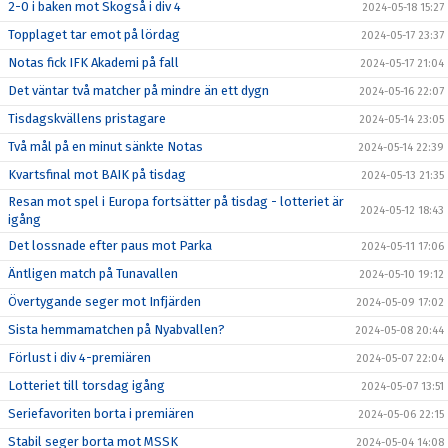
2-0 i baken mot Skogså i div 4
2024-05-18 15:27
Topplaget tar emot på lördag
2024-05-17 23:37
Notas fick IFK Akademi på fall
2024-05-17 21:04
Det väntar två matcher på mindre än ett dygn
2024-05-16 22:07
Tisdagskvällens pristagare
2024-05-14 23:05
Två mål på en minut sänkte Notas
2024-05-14 22:39
Kvartsfinal mot BAIK på tisdag
2024-05-13 21:35
Resan mot spel i Europa fortsätter på tisdag - lotteriet är
2024-05-12 18:43
igång
Det lossnade efter paus mot Parka
2024-05-11 17:06
Äntligen match på Tunavallen
2024-05-10 19:12
Övertygande seger mot Infjärden
2024-05-09 17:02
Sista hemmamatchen på Nyabvallen?
2024-05-08 20:44
Förlust i div 4-premiären
2024-05-07 22:04
Lotteriet till torsdag igång
2024-05-07 13:51
Seriefavoriten borta i premiären
2024-05-06 22:15
Stabil seger borta mot MSSK
2024-05-04 14:08