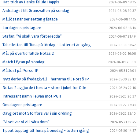
Hat-trick av Henke fällde Happis
2024-06-09 19:15
Andralaget till Gränsvallen på söndag
2024-06-08 20:37
Mållöst när serieettan gästade
2024-06-08 17:15
Lördagens pristagare
2024-06-08 16:14
Stefan: ”Vi skall vara förberedda”
2024-06-07 21:49
Tabellettan till Tuna på lördag - Lotteriet är igång
2024-06-05 11:42
Mål på övertid fällde Notas 2
2024-06-02 16:08
Match i fyran på söndag
2024-06-01 20:00
Mållöst på Porsö IP
2024-05-31 21:01
Nytt derby på fredagkväll - herrarna till Porsö IP
2024-05-30 22:13
Notas 2 avgjorde i första - störst jubel för Olle
2024-05-24 22:16
Intressant namn i elvan mot PGIF
2024-05-23 20:37
Onsdagens pristagare
2024-05-22 22:33
Oavgjort mot Storfors var i sin ordning
2024-05-22 22:10
”Vi vet var vi vill såra dom”
2024-05-21 19:45
Tippat topplag till Tuna på onsdag - lotteri igång
2024-05-20 14:27