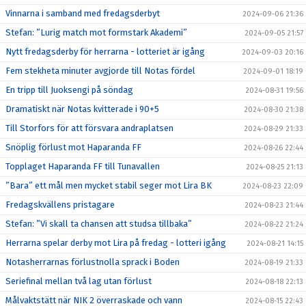
Vinnarna i samband med fredagsderbyt
2024-09-06 21:36
Stefan: ”Lurig match mot formstark Akademi”
2024-09-05 21:57
Nytt fredagsderby för herrarna - lotteriet är igång
2024-09-03 20:16
Fem stekheta minuter avgjorde till Notas fördel
2024-09-01 18:19
En tripp till Juoksengi på söndag
2024-08-31 19:56
Dramatiskt när Notas kvitterade i 90+5
2024-08-30 21:38
Till Storfors för att försvara andraplatsen
2024-08-29 21:33
Snöplig förlust mot Haparanda FF
2024-08-26 22:44
Topplaget Haparanda FF till Tunavallen
2024-08-25 21:13
”Bara” ett mål men mycket stabil seger mot Lira BK
2024-08-23 22:09
Fredagskvällens pristagare
2024-08-23 21:44
Stefan: ”Vi skall ta chansen att studsa tillbaka”
2024-08-22 21:24
Herrarna spelar derby mot Lira på fredag - lotteri igång
2024-08-21 14:15
Notasherrarnas förlustnolla sprack i Boden
2024-08-19 21:33
Seriefinal mellan två lag utan förlust
2024-08-18 22:13
Målvaktstätt när NIK 2 överraskade och vann
2024-08-15 22:43