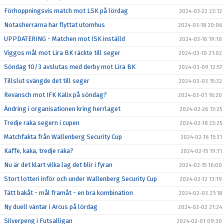
Förhoppningsvis match mot LSK på lördag
2024-03-22 22:12
Notasherrarna har flyttat utomhus
2024-03-18 20:06
UPPDATERING - Matchen mot ISK inställd
2024-03-16 19:10
Viggos mål mot Lira BK räckte till seger
2024-03-10 21:02
Söndag 10/3 avslutas med derby mot Lira BK
2024-03-09 12:57
Tillslut svängde det till seger
2024-03-03 15:32
Revansch mot IFK Kalix på söndag?
2024-03-01 16:20
Ändring i organisationen kring herrlaget
2024-02-26 13:25
Tredje raka segern i cupen
2024-02-18 23:25
Matchfakta från Wallenberg Security Cup
2024-02-16 15:31
Kaffe, kaka, tredje raka?
2024-02-15 19:11
Nu är det klart vilka lag det blir i fyran
2024-02-15 16:00
Stort lotteri inför och under Wallenberg Security Cup
2024-02-12 13:19
Tätt bakåt - mål framåt - en bra kombination
2024-02-03 21:18
Ny duell väntar i Arcus på lördag
2024-02-02 21:24
Silverpeng i Futsalligan
2024-02-01 09:30