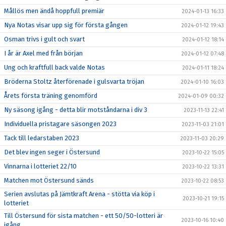
Mållös men ändå hoppfull premiär
2024-01-13 16:33
Nya Notas visar upp sig för första gången
2024-01-12 19:43
Osman trivs i gult och svart
2024-01-12 18:14
I år är Axel med från början
2024-01-12 07:48
Ung och kraftfull back valde Notas
2024-01-11 18:24
Bröderna Stoltz återförenade i gulsvarta tröjan
2024-01-10 16:03
Årets första träning genomförd
2024-01-09 00:32
Ny säsong igång - detta blir motståndarna i div 3
2023-11-13 22:41
Individuella pristagare säsongen 2023
2023-11-03 21:01
Tack till ledarstaben 2023
2023-11-03 20:29
Det blev ingen seger i Östersund
2023-10-22 15:05
Vinnarna i lotteriet 22/10
2023-10-22 13:31
Matchen mot Östersund sänds
2023-10-22 08:53
Serien avslutas på Jämtkraft Arena - stötta via köp i
2023-10-21 19:15
lotteriet
Till Östersund för sista matchen - ett 50/50-lotteri är
2023-10-16 10:40
igång