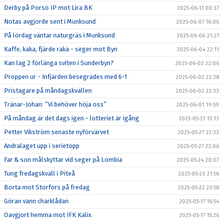
Derby på Porsö IP mot Lira BK
2025-06-11 00:37
Notas avgjorde sent i Munksund
2025-06-07 16:06
På lördag väntar naturgräs i Munksund
2025-06-06 21:27
Kaffe, kaka, fjärde raka - seger mot Byn
2025-06-04 22:11
Kan lag 2 förlänga sviten i Sunderbyn?
2025-06-03 22:06
Proppen ur - Infjärden besegrades med 6-1
2025-06-02 22:38
Pristagare på måndagskvällen
2025-06-02 22:33
Tränar-Johan: ”Vi behöver höja oss”
2025-06-01 19:59
På måndag är det dags igen - lotteriet är igång
2025-05-31 13:13
Petter Vikström senaste nyförvärvet
2025-05-27 22:33
Andralaget upp i serietopp
2025-05-27 22:06
Far & son målskyttar vid seger på Lombia
2025-05-24 20:07
Tung fredagskväll i Piteå
2025-05-23 21:56
Borta mot Storfors på fredag
2025-05-22 23:58
Göran vann charklådan
2025-05-17 16:54
Oavgjort hemma mot IFK Kalix
2025-05-17 15:26