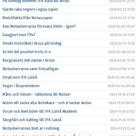
På söndag kommer IFK Kalix till Arcus
2025-03-07 22:31
Fjärde raka segern i egna cupen
2025-02-23 21:53
Matchfakta från Notascupen
2025-02-21 17:10
Kan Notasherrarna försvara titeln - igen?
2025-02-20 19:02
Oavgjort mot TP47
2025-02-15 17:07
Finskt motstånd i Arcus på lördag
2025-02-14 12:56
En hel del positivt trots 0-4
2025-02-08 20:13
Bergnäsets AIK väntar i Arcus
2025-02-07 11:19
Notasherrarna vann Futsalligan
2025-02-06 11:19
Stryk mot IFK Luleå
2025-02-04 09:40
Seger i årspremiären
2025-02-04 09:36
Måns och Simon - välkomna till Notas!
2024-12-16 21:20
Anton vill tacka alla Notvikare - och vi tackar Anton
2024-11-29 09:02
Oscar och Axel byter till IFK Luleå Akademi
2024-11-26 21:02
Skogfält och Gylling till IFK Luleå
2024-11-26 19:53
Notasherrarnas boll är i rullning
2024-11-25 22:45