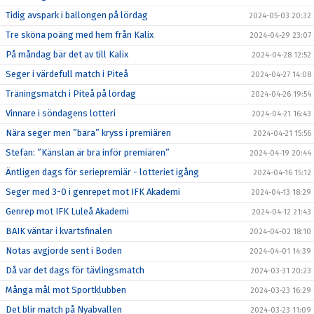
Tidig avspark i ballongen på lördag
2024-05-03 20:32
Tre sköna poäng med hem från Kalix
2024-04-29 23:07
På måndag bär det av till Kalix
2024-04-28 12:52
Seger i värdefull match i Piteå
2024-04-27 14:08
Träningsmatch i Piteå på lördag
2024-04-26 19:54
Vinnare i söndagens lotteri
2024-04-21 16:43
Nära seger men ”bara” kryss i premiären
2024-04-21 15:56
Stefan: ”Känslan är bra inför premiären”
2024-04-19 20:44
Äntligen dags för seriepremiär - lotteriet igång
2024-04-16 15:12
Seger med 3-0 i genrepet mot IFK Akademi
2024-04-13 18:29
Genrep mot IFK Luleå Akademi
2024-04-12 21:43
BAIK väntar i kvartsfinalen
2024-04-02 18:10
Notas avgjorde sent i Boden
2024-04-01 14:39
Då var det dags för tävlingsmatch
2024-03-31 20:23
Många mål mot Sportklubben
2024-03-23 16:29
Det blir match på Nyabvallen
2024-03-23 11:09