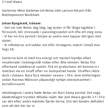
2-1 Joel Waara
DOKUMENT
Gästernas Viktor Backman och Notas John Larsson fick pris från
KONTAKT
Matchsponsorn Nordchark.
Johan Ryngmark, tränare:
SKYTTELIGOR
- Det var inte Notas dag idag. Jag tycker vi får långa lagdelar i
försvaret, blir stressade i passningsspelet och ofta ett steg sena.
MATCHFAKTA
- Vi har en bra period i början av andra men tappar det igen mot
slutet.
- Vi reflekterar och laddar om inför lördagens match i Umeå mot
Tegs SK.
Gästerna kom ut med bra energi och mycket löpvilja vilket
resulterade i ledningsmål redan efter åtta minuter. Notas fick
efterhand stabiliserat spelet. Fick en gratischans att komma in i
matchen via en straff efter en slumpartad hands. Straffen sköts
dock i stolpen. Bara fyra minuter senare, i 39:e, kom kvitteringen
sedan Rasmus Månsson påpassligt nyttjat obeslutsamhet i
bortaförsvaret.
Inledningsvis i andra hade Notas sin klart bästa period. Det unga
akademilaget trycktes tillbaka rejält. När Joel Waara gjorde 2-1 i 57:e
var det efter andra halvleks fjärde hörna. Och det kändes definitivt
som att det här tar vi.