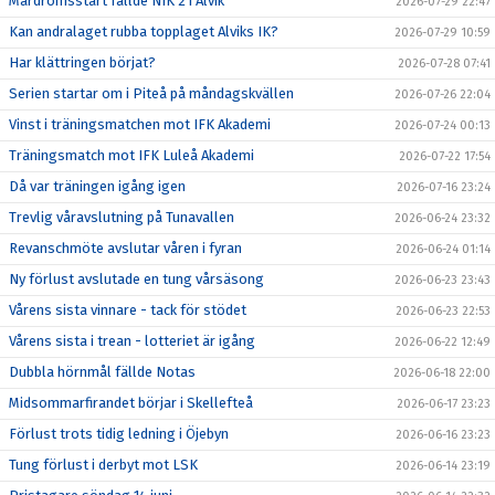
Mardrömsstart fällde NIK 2 i Alvik
2026-07-29 22:47
Kan andralaget rubba topplaget Alviks IK?
2026-07-29 10:59
Har klättringen börjat?
2026-07-28 07:41
Serien startar om i Piteå på måndagskvällen
2026-07-26 22:04
Vinst i träningsmatchen mot IFK Akademi
2026-07-24 00:13
Träningsmatch mot IFK Luleå Akademi
2026-07-22 17:54
Då var träningen igång igen
2026-07-16 23:24
Trevlig våravslutning på Tunavallen
2026-06-24 23:32
Revanschmöte avslutar våren i fyran
2026-06-24 01:14
Ny förlust avslutade en tung vårsäsong
2026-06-23 23:43
Vårens sista vinnare - tack för stödet
2026-06-23 22:53
Vårens sista i trean - lotteriet är igång
2026-06-22 12:49
Dubbla hörnmål fällde Notas
2026-06-18 22:00
Midsommarfirandet börjar i Skellefteå
2026-06-17 23:23
Förlust trots tidig ledning i Öjebyn
2026-06-16 23:23
Tung förlust i derbyt mot LSK
2026-06-14 23:19