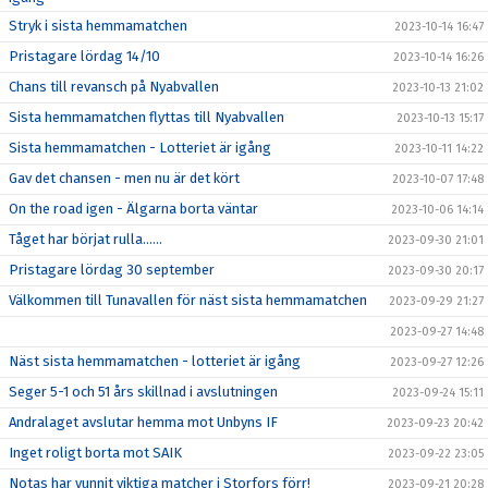
Stryk i sista hemmamatchen
2023-10-14 16:47
Pristagare lördag 14/10
2023-10-14 16:26
Chans till revansch på Nyabvallen
2023-10-13 21:02
Sista hemmamatchen flyttas till Nyabvallen
2023-10-13 15:17
Sista hemmamatchen - Lotteriet är igång
2023-10-11 14:22
Gav det chansen - men nu är det kört
2023-10-07 17:48
On the road igen - Älgarna borta väntar
2023-10-06 14:14
Tåget har börjat rulla……
2023-09-30 21:01
Pristagare lördag 30 september
2023-09-30 20:17
Välkommen till Tunavallen för näst sista hemmamatchen
2023-09-29 21:27
2023-09-27 14:48
Näst sista hemmamatchen - lotteriet är igång
2023-09-27 12:26
Seger 5-1 och 51 års skillnad i avslutningen
2023-09-24 15:11
Andralaget avslutar hemma mot Unbyns IF
2023-09-23 20:42
Inget roligt borta mot SAIK
2023-09-22 23:05
Notas har vunnit viktiga matcher i Storfors förr!
2023-09-21 20:28