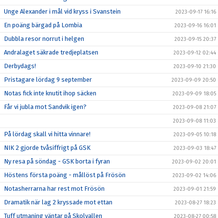
Unge Alexander i mål vid kryss i Svanstein
2023-09-17 16:16
En poäng bärgad på Lombia
2023-09-16 16:01
Dubbla resor norrut i helgen
2023-09-15 20:37
Andralaget säkrade tredjeplatsen
2023-09-12 02:44
Derbydags!
2023-09-10 21:30
Pristagare lördag 9 september
2023-09-09 20:50
Notas fick inte knutit ihop säcken
2023-09-09 18:05
Får vi jubla mot Sandvik igen?
2023-09-08 21:07
2023-09-08 11:03
På lördag skall vi hitta vinnare!
2023-09-05 10:18
NIK 2 gjorde tvåsiffrigt på GSK
2023-09-03 18:47
Ny resa på söndag - GSK borta i fyran
2023-09-02 20:01
Höstens första poäng - mållöst på Frösön
2023-09-02 14:06
Notasherrarna har rest mot Frösön
2023-09-01 21:59
Dramatik när lag 2 kryssade mot ettan
2023-08-27 18:23
Tuff utmaning väntar på Skolvallen
2023-08-27 00:58