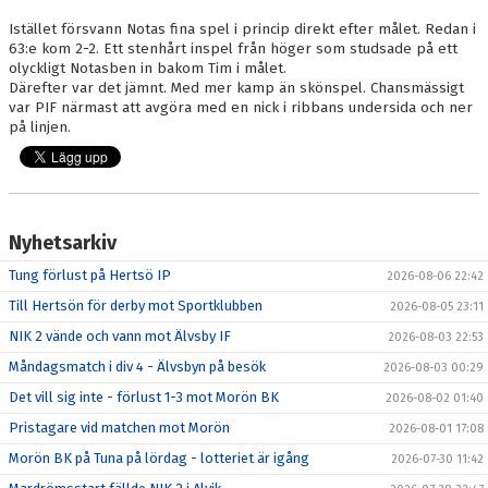
Istället försvann Notas fina spel i princip direkt efter målet. Redan i
63:e kom 2-2. Ett stenhårt inspel från höger som studsade på ett
olyckligt Notasben in bakom Tim i målet.
Därefter var det jämnt. Med mer kamp än skönspel. Chansmässigt
var PIF närmast att avgöra med en nick i ribbans undersida och ner
på linjen.
Nyhetsarkiv
Tung förlust på Hertsö IP
2026-08-06 22:42
Till Hertsön för derby mot Sportklubben
2026-08-05 23:11
NIK 2 vände och vann mot Älvsby IF
2026-08-03 22:53
Måndagsmatch i div 4 - Älvsbyn på besök
2026-08-03 00:29
Det vill sig inte - förlust 1-3 mot Morön BK
2026-08-02 01:40
Pristagare vid matchen mot Morön
2026-08-01 17:08
Morön BK på Tuna på lördag - lotteriet är igång
2026-07-30 11:42