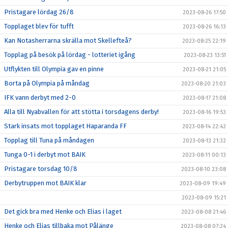
Pristagare lördag 26/8
2023-08-26 17:50
Topplaget blev för tufft
2023-08-26 16:13
Kan Notasherrarna skrälla mot Skellefteå?
2023-08-25 22:19
Topplag på besök på lördag - lotteriet igång
2023-08-23 13:51
Utflykten till Olympia gav en pinne
2023-08-21 21:05
Borta på Olympia på måndag
2023-08-20 21:03
IFK vann derbyt med 2-0
2023-08-17 21:08
Alla till Nyabvallen för att stötta i torsdagens derby!
2023-08-16 19:53
Stark insats mot topplaget Haparanda FF
2023-08-14 22:42
Topplag till Tuna på måndagen
2023-08-13 21:32
Tunga 0-1 i derbyt mot BAIK
2023-08-11 00:13
Pristagare torsdag 10/8
2023-08-10 23:08
Derbytruppen mot BAIK klar
2023-08-09 19:49
2023-08-09 15:21
Det gick bra med Henke och Elias i laget
2023-08-08 21:46
Henke och Elias tillbaka mot Pålänge
2023-08-08 07:24