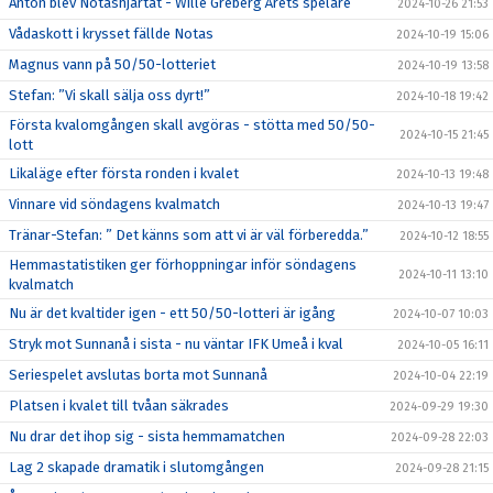
Anton blev Notashjärtat - Wille Greberg Årets spelare
2024-10-26 21:53
Vådaskott i krysset fällde Notas
2024-10-19 15:06
Magnus vann på 50/50-lotteriet
2024-10-19 13:58
Stefan: ”Vi skall sälja oss dyrt!”
2024-10-18 19:42
Första kvalomgången skall avgöras - stötta med 50/50-
2024-10-15 21:45
lott
Likaläge efter första ronden i kvalet
2024-10-13 19:48
Vinnare vid söndagens kvalmatch
2024-10-13 19:47
Tränar-Stefan: ” Det känns som att vi är väl förberedda.”
2024-10-12 18:55
Hemmastatistiken ger förhoppningar inför söndagens
2024-10-11 13:10
kvalmatch
Nu är det kvaltider igen - ett 50/50-lotteri är igång
2024-10-07 10:03
Stryk mot Sunnanå i sista - nu väntar IFK Umeå i kval
2024-10-05 16:11
Seriespelet avslutas borta mot Sunnanå
2024-10-04 22:19
Platsen i kvalet till tvåan säkrades
2024-09-29 19:30
Nu drar det ihop sig - sista hemmamatchen
2024-09-28 22:03
Lag 2 skapade dramatik i slutomgången
2024-09-28 21:15