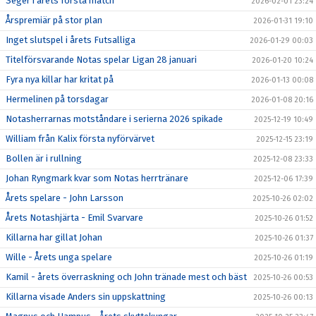
Seger i årets första match
2026-02-01 23:24
Årspremiär på stor plan
2026-01-31 19:10
Inget slutspel i årets Futsalliga
2026-01-29 00:03
Titelförsvarande Notas spelar Ligan 28 januari
2026-01-20 10:24
Fyra nya killar har kritat på
2026-01-13 00:08
Hermelinen på torsdagar
2026-01-08 20:16
Notasherrarnas motståndare i serierna 2026 spikade
2025-12-19 10:49
William från Kalix första nyförvärvet
2025-12-15 23:19
Bollen är i rullning
2025-12-08 23:33
Johan Ryngmark kvar som Notas herrtränare
2025-12-06 17:39
Årets spelare - John Larsson
2025-10-26 02:02
Årets Notashjärta - Emil Svarvare
2025-10-26 01:52
Killarna har gillat Johan
2025-10-26 01:37
Wille - Årets unga spelare
2025-10-26 01:19
Kamil - årets överraskning och John tränade mest och bäst
2025-10-26 00:53
Killarna visade Anders sin uppskattning
2025-10-26 00:13