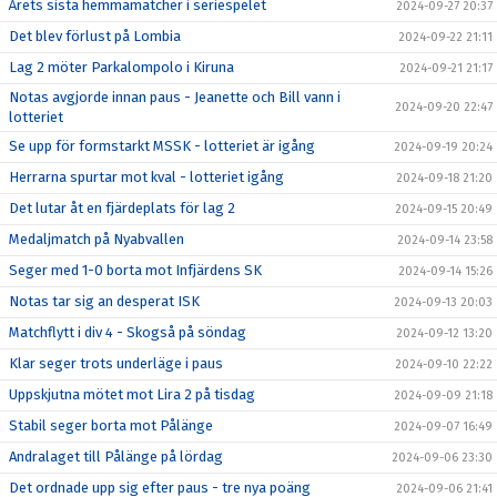
Årets sista hemmamatcher i seriespelet
2024-09-27 20:37
Det blev förlust på Lombia
2024-09-22 21:11
Lag 2 möter Parkalompolo i Kiruna
2024-09-21 21:17
Notas avgjorde innan paus - Jeanette och Bill vann i
2024-09-20 22:47
lotteriet
Se upp för formstarkt MSSK - lotteriet är igång
2024-09-19 20:24
Herrarna spurtar mot kval - lotteriet igång
2024-09-18 21:20
Det lutar åt en fjärdeplats för lag 2
2024-09-15 20:49
Medaljmatch på Nyabvallen
2024-09-14 23:58
Seger med 1-0 borta mot Infjärdens SK
2024-09-14 15:26
Notas tar sig an desperat ISK
2024-09-13 20:03
Matchflytt i div 4 - Skogså på söndag
2024-09-12 13:20
Klar seger trots underläge i paus
2024-09-10 22:22
Uppskjutna mötet mot Lira 2 på tisdag
2024-09-09 21:18
Stabil seger borta mot Pålänge
2024-09-07 16:49
Andralaget till Pålänge på lördag
2024-09-06 23:30
Det ordnade upp sig efter paus - tre nya poäng
2024-09-06 21:41