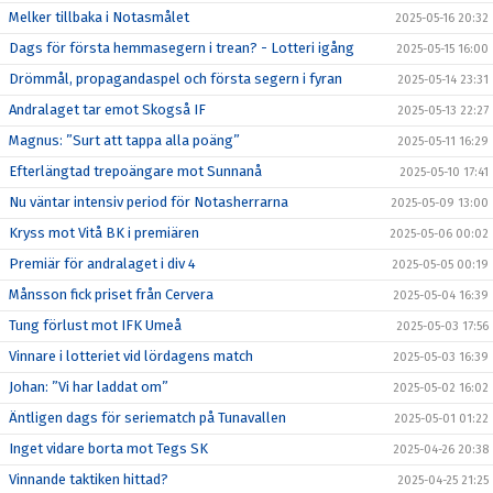
Melker tillbaka i Notasmålet
2025-05-16 20:32
Dags för första hemmasegern i trean? - Lotteri igång
2025-05-15 16:00
Drömmål, propagandaspel och första segern i fyran
2025-05-14 23:31
Andralaget tar emot Skogså IF
2025-05-13 22:27
Magnus: ”Surt att tappa alla poäng”
2025-05-11 16:29
Efterlängtad trepoängare mot Sunnanå
2025-05-10 17:41
Nu väntar intensiv period för Notasherrarna
2025-05-09 13:00
Kryss mot Vitå BK i premiären
2025-05-06 00:02
Premiär för andralaget i div 4
2025-05-05 00:19
Månsson fick priset från Cervera
2025-05-04 16:39
Tung förlust mot IFK Umeå
2025-05-03 17:56
Vinnare i lotteriet vid lördagens match
2025-05-03 16:39
Johan: ”Vi har laddat om”
2025-05-02 16:02
Äntligen dags för seriematch på Tunavallen
2025-05-01 01:22
Inget vidare borta mot Tegs SK
2025-04-26 20:38
Vinnande taktiken hittad?
2025-04-25 21:25