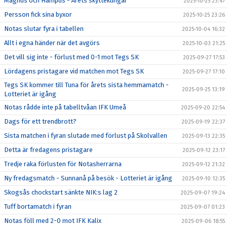
Magnus och Hampus - Årets skyttekungar
2025-10-25 23:47
Persson fick sina byxor
2025-10-25 23:26
Notas slutar fyra i tabellen
2025-10-04 16:32
Allt i egna händer när det avgörs
2025-10-03 21:25
Det vill sig inte - förlust med 0-1 mot Tegs SK
2025-09-27 17:53
Lördagens pristagare vid matchen mot Tegs SK
2025-09-27 17:10
Tegs SK kommer till Tuna för årets sista hemmamatch -
2025-09-25 13:19
Lotteriet är igång
Notas rådde inte på tabelltvåan IFK Umeå
2025-09-20 22:54
Dags för ett trendbrott?
2025-09-19 22:37
Sista matchen i fyran slutade med förlust på Skolvallen
2025-09-13 22:35
Detta är fredagens pristagare
2025-09-12 23:17
Tredje raka förlusten för Notasherrarna
2025-09-12 21:32
Ny fredagsmatch - Sunnanå på besök - Lotteriet är igång
2025-09-10 12:35
Skogsås chockstart sänkte NIK:s lag 2
2025-09-07 19:24
Tuff bortamatch i fyran
2025-09-07 01:23
Notas föll med 2-0 mot IFK Kalix
2025-09-06 18:55