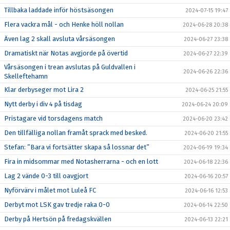
Tillbaka laddade inför höstsäsongen
2024-07-15 19:47
Flera vackra mål - och Henke höll nollan
2024-06-28 20:38
Även lag 2 skall avsluta vårsäsongen
2024-06-27 23:38
Dramatiskt när Notas avgjorde på övertid
2024-06-27 22:39
Vårsäsongen i trean avslutas på Guldvallen i
2024-06-26 22:36
Skelleftehamn
Klar derbyseger mot Lira 2
2024-06-25 21:55
Nytt derby i div 4 på tisdag
2024-06-24 20:09
Pristagare vid torsdagens match
2024-06-20 23:42
Den tillfälliga nollan framåt sprack med besked.
2024-06-20 21:55
Stefan: ”Bara vi fortsätter skapa så lossnar det”
2024-06-19 19:34
Fira in midsommar med Notasherrarna - och en lott
2024-06-18 22:36
Lag 2 vände 0-3 till oavgjort
2024-06-16 20:57
Nyförvärv i målet mot Luleå FC
2024-06-16 12:53
Derbyt mot LSK gav tredje raka 0-0
2024-06-14 22:50
Derby på Hertsön på fredagskvällen
2024-06-13 22:21