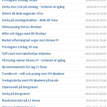
Pristagare söndag 14 juni
2026-06-14 22:32
Derby mot LSK på söndag - lotteriet är igång
2026-06-11 17:25
Bittert då Alvik avgjorde i 93:e
2026-06-10 22:58
Derby på onsdagskvällen - Alvik till Tuna
2026-06-10 16:33
Sköna poäng borta i Älvsbyn
2026-06-04 21:28
Wille och Viggo med till Älvsbyn
2026-06-04 11:20
Mycket efterlängtad seger mot Kiruna FF
2026-05-30 16:36
Pristagare Lördag 30 maj
2026-05-30 16:29
Tuff start mot tabellettan Infjärden
2026-05-28 00:59
På lördag väntar Kiruna FF - lotteriet är igång
2026-05-27 13:22
Ny hemmamatch för lag 2 i fyran
2026-05-26 23:23
Trendbrott - mål och poäng mot IFK Akademi
2026-05-22 22:19
Fredagsderby med IFK Akademi på besök
2026-05-22 13:08
Stjärnsmäll på Bergnäset
2026-05-22 00:17
Derby på Bergnäset
2026-05-21 00:05
Mardrömsstart på LF Arena
2026-05-17 20:46