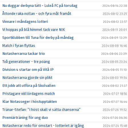
Nu duggar derbyna tätt - Luleå FC på torsdag
2024-08-14 22:38
Åttonde raka nollan - och fyra mål framåt
2024-08-12 23:25
Vinnare i måndagens lotteri
2024-08-12 22:57
Vi hoppas på blå himmel tack vare NIK
2024-08-11 20:01
Sportklubben till Tuna för derby på måndag
2024-08-09 13:29
Match i fyran flyttas
2024-08-08 16:46
Notasherrarna tackar trio
2024-08-06 22:39
Två generationer - tre poäng
2024-08-05 23:24
Division 4 startar om på Vitå IP
2024-08-05 11:10
Notasherrarna gjorde sin plikt
2024-08-03 19:54
Ett jobb att utföra på Skolvallen
2024-08-02 21:37
Pristagare vid lördagens match
2024-07-27 18:56
Klar Notasseger i höstupptakten
2024-07-27 16:44
Tränar-Stefan: ”I höst skall vi sätta chanserna”
2024-07-26 19:52
Premiärträning för ung duo
2024-07-26 06:36
Notasherrar redo för omstart - lotteriet är igång
2024-07-24 15:48