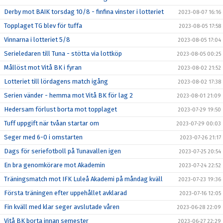
Derby mot BAIK torsdag 10/8 - finfina vinster i lotteriet
2023-08-07 16:16
Topplaget TG blev för tuffa
2023-08-05 17:58
Vinnarna i lotteriet 5/8
2023-08-05 17:04
Serieledaren till Tuna - stötta via lottköp
2023-08-05 00:25
Mållöst mot Vitå BK i fyran
2023-08-02 21:52
Lotteriet till lördagens match igång
2023-08-02 17:38
Serien vänder - hemma mot Vitå BK för lag 2
2023-08-01 21:09
Hedersam förlust borta mot topplaget
2023-07-29 19:50
Tuff uppgift när tvåan startar om
2023-07-29 00:03
Seger med 6-0 i omstarten
2023-07-26 21:17
Dags för seriefotboll på Tunavallen igen
2023-07-25 20:54
En bra genomkörare mot Akademin
2023-07-24 22:52
Träningsmatch mot IFK Luleå Akademi på måndag kväll
2023-07-23 19:36
Första träningen efter uppehållet avklarad
2023-07-16 12:05
Fin kväll med klar seger avslutade våren
2023-06-28 22:09
Vitå BK borta innan semester
2023-06-27 22:29