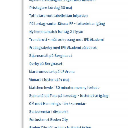
Pristagare Lördag 30 maj
Tuff start mot tabellettan Infjärden
På lördag väntar Kiruna FF - lotteriet är igång
Ny hemmamatch för lag 2 i fyran
Trendbrott - mål och poäng mot IFK Akademi
Fredagsderby med IFK Akademi på besök
Stjärnsmäll på Bergnäset
Derby på Bergnäset
Mardrömsstart på LF Arena
Vinnare i lotteriet 14 maj
Matchen levde i 80 minuter men ny förlust
Sunnanå till Tuna på torsdag - lotteriet är igång
0-1 mot Hemmings i div 4-premiär
Seriepremiär i division 4
Förlust mot Boden City
Boden City på lördag - lotteriet igång