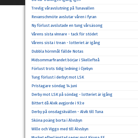
Trevlig våravslutning på Tunavallen
Revanschmöte avslutar våren i fyran
Ny förlust avslutade en tung vårsäsong
Vårens sista vinnare - tack för stödet
Vårens sista i trean - lotteriet är igång
Dubbla hörnmål fällde Notas
Midsommarfirandet börjar i Skellefteå
Förlust trots tidig ledning i Öjebyn
Tung förlust i derbyt mot LSK
Pristagare söndag 14 juni
Derby mot LSK på söndag - lotteriet är igång
Bittert då Alvik avgjorde i 93:e
Derby på onsdagskvällen - Alvik till Tuna
Sköna poäng borta i Älvsbyn
Wille och Viggo med till Älvsbyn
Mycket efterlängtad seger mot Kiruna FF