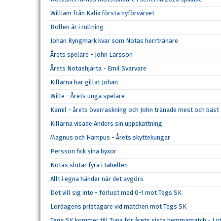
William från Kalix första nyförvärvet
Bollen är i rullning
Johan Ryngmark kvar som Notas herrtränare
Årets spelare - John Larsson
Årets Notashjärta - Emil Svarvare
Killarna har gillat Johan
Wille - Årets unga spelare
Kamil - årets överraskning och John tränade mest och bäst
Killarna visade Anders sin uppskattning
Magnus och Hampus - Årets skyttekungar
Persson fick sina byxor
Notas slutar fyra i tabellen
Allt i egna händer när det avgörs
Det vill sig inte - förlust med 0-1 mot Tegs SK
Lördagens pristagare vid matchen mot Tegs SK
Tegs SK kommer till Tuna för årets sista hemmamatch - Lot