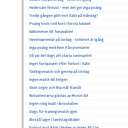
Hedersam förlust - men det ger inga poäng
Tredje gången gillt mot Kalix på måndag?
Poäng trots rött kort i första halvlek
Välkommen till Tunavallen!
Hemmapremiär på lördag - lotteriet är igång
Inga poäng med hem från premiären
Då var det dags att starta seriespelet
Inget Europaspel efter förlust i Kalix
Tävlingsmatch och genrep på lördag
Ingen match till helgen
Skön seger och fina mål framåt
Notasherrarna gästas av Morön BK
Ingen rolig kväll i Arcushallen
Dags för träningsmatch igen
Alex på läger i landslagskläder
Förlust mot BAIK i finalen av Arnes Bil Cup