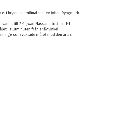
h ett kryss. I semifinalen blev Johan Ryngmark
 vända till 2-1. Jwan Nassan stötte in 1-1
et i slutminuten från snäv vinkel.
lenninge som vaktade målet med den äran.