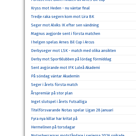
Kryss mot Heden - nu väntar final
Tredje raka segern kom mot Lira BK
Seger mot Alviks IK efter sen vändning
Magnus avgjorde sent i första matchen
I helgen spelas Arnes Bil Cup i Arcus
Derbyseger mot LSK - match med olika ansikten
Derby mot Sportklubben på lördag förmiddag
Sent avgörande mot IFK Luleå Akademi
På söndag väntar Akademin
Seger i årets första match
Årspremiär på stor plan
Inget slutspel i årets Futsalliga
Titelförsvarande Notas spelar Ligan 28 januari
Fyra nya killar har kritat på
Hermelinen på torsdagar
Notasherrarnas motståndare i serierna 2026 spikade