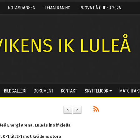
NOTASDANSEN
TEMATRÄNING
PROVA PÅ CUPER 2026
IKENS IK LULEÅ
BILDGALLERI
DOKUMENT
KONTAKT
SKYTTELIGOR
MATCHFAK
<
>
eå Energi Arena, Luleås inofficiella
0-1 till 2-1 mot kvällens stora