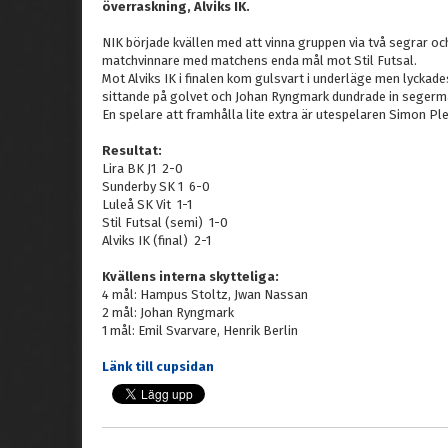
överraskning, Alviks IK.
NIK började kvällen med att vinna gruppen via två segrar oc
matchvinnare med matchens enda mål mot Stil Futsal.
Mot Alviks IK i finalen kom gulsvart i underläge men lyckades
sittande på golvet och Johan Ryngmark dundrade in segermål
En spelare att framhålla lite extra är utespelaren Simon P
Resultat:
Lira BK J1 2-0
Sunderby SK 1 6-0
Luleå SK Vit 1-1
Stil Futsal (semi) 1-0
Alviks IK (final) 2-1
Kvällens interna skytteliga:
4 mål: Hampus Stoltz, Jwan Nassan
2 mål: Johan Ryngmark
1 mål: Emil Svarvare, Henrik Berlin
Länk till cupsidan