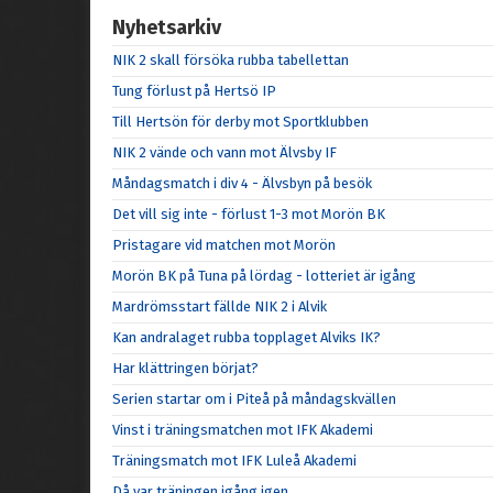
Nyhetsarkiv
NIK 2 skall försöka rubba tabellettan
Tung förlust på Hertsö IP
Till Hertsön för derby mot Sportklubben
NIK 2 vände och vann mot Älvsby IF
Måndagsmatch i div 4 - Älvsbyn på besök
Det vill sig inte - förlust 1-3 mot Morön BK
Pristagare vid matchen mot Morön
Morön BK på Tuna på lördag - lotteriet är igång
Mardrömsstart fällde NIK 2 i Alvik
Kan andralaget rubba topplaget Alviks IK?
Har klättringen börjat?
Serien startar om i Piteå på måndagskvällen
Vinst i träningsmatchen mot IFK Akademi
Träningsmatch mot IFK Luleå Akademi
Då var träningen igång igen