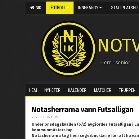
NIK
FOTBOLL
INNEBANDY
STÄLLPLATSER
NOTV
Herr - senior
HEM
NYHETER
KALENDER
MATCHER
TRUPPEN
Notasherrarna vann Futsalligan
2025-02-06 11:19
Under onsdagskvällen (5/2) avgjordes Futsalligan i Lul
kommunmästerskap.
Notasherrarna tog hem segerbucklan efter att ha vänt 