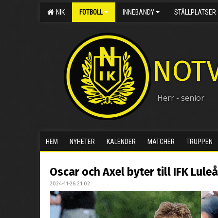
NIK
FOTBOLL
INNEBANDY
STÄLLPLATSER
NOTV
Herr - senior
HEM
NYHETER
KALENDER
MATCHER
TRUPPEN
Oscar och Axel byter till IFK Lul
2024-11-26 21:02