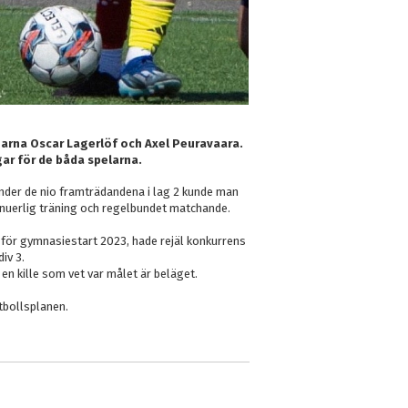
ngarna Oscar Lagerlöf och Axel Peuravaara.
ar för de båda spelarna.
nder de nio framträdandena i lag 2 kunde man
tinuerlig träning och regelbundet matchande.
t för gymnasiestart 2023, hade rejäl konkurrens
iv 3.
 en kille som vet var målet är beläget.
otbollsplanen.