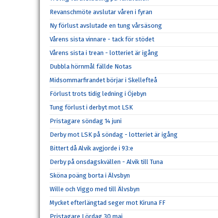
Revanschmöte avslutar våren i fyran
Ny förlust avslutade en tung vårsäsong
Vårens sista vinnare - tack för stödet
Vårens sista i trean - lotteriet är igång
Dubbla hörnmål fällde Notas
Midsommarfirandet börjar i Skellefteå
Förlust trots tidig ledning i Öjebyn
Tung förlust i derbyt mot LSK
Pristagare söndag 14 juni
Derby mot LSK på söndag - lotteriet är igång
Bittert då Alvik avgjorde i 93:e
Derby på onsdagskvällen - Alvik till Tuna
Sköna poäng borta i Älvsbyn
Wille och Viggo med till Älvsbyn
Mycket efterlängtad seger mot Kiruna FF
Pristagare Lördag 30 maj