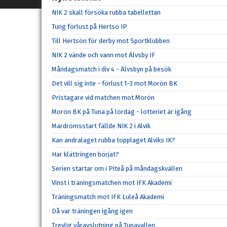
NIK 2 skall försöka rubba tabellettan
Tung förlust på Hertsö IP
Till Hertsön för derby mot Sportklubben
NIK 2 vände och vann mot Älvsby IF
Måndagsmatch i div 4 - Älvsbyn på besök
Det vill sig inte - förlust 1-3 mot Morön BK
Pristagare vid matchen mot Morön
Morön BK på Tuna på lördag - lotteriet är igång
Mardrömsstart fällde NIK 2 i Alvik
Kan andralaget rubba topplaget Alviks IK?
Har klättringen börjat?
Serien startar om i Piteå på måndagskvällen
Vinst i träningsmatchen mot IFK Akademi
Träningsmatch mot IFK Luleå Akademi
Då var träningen igång igen
Trevlig våravslutning på Tunavallen