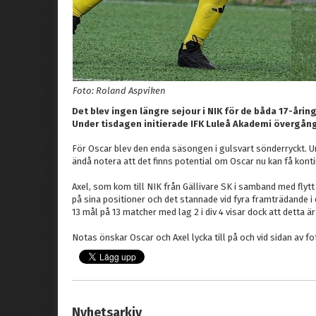
Foto: Roland Aspviken
Det blev ingen längre sejour i NIK för de båda 17-åri
Under tisdagen initierade IFK Luleå Akademi övergång
För Oscar blev den enda säsongen i gulsvart sönderryckt. U
ändå notera att det finns potential om Oscar nu kan få kon
Axel, som kom till NIK från Gällivare SK i samband med flyt
på sina positioner och det stannade vid fyra framträdande i d
13 mål på 13 matcher med lag 2 i div 4 visar dock att detta är
Notas önskar Oscar och Axel lycka till på och vid sidan av f
Nyhetsarkiv