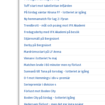
Tuff start mot tabellettan Infjärden
På lördag väntar Kiruna FF - lotteriet är igång
Ny hemmamatch för lag 2 i fyran
Trendbrott - mål och poäng mot IFK Akademi
Fredagsderby med IFK Akademi på besök
Stjärnsmäll på Bergnäset
Derby på Bergnäset
Mardrömsstart på LF Arena
Vinnare i lotteriet 14 maj
Matchen levde i 80 minuter men ny förlust
Sunnanå till Tuna på torsdag - lotteriet är igång
0-1 mot Hemmings i div 4-premiär
Seriepremiär i division 4
Förlust mot Boden City
Boden City på lördag - lotteriet igång
Hedersam förlust - men det ger inga poäng