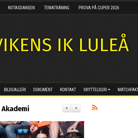
NOTASDANSEN
TEMATRÄNING
PROVA PÅ CUPER 2026
IKENS IK LULEÅ
BILDGALLERI
DOKUMENT
KONTAKT
SKYTTELIGOR
MATCHFAK
eå Akademi
<
>