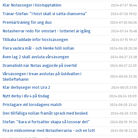
Klar Notasseger i höstupptakten
2024-07-27 16:44
Tränar-Stefan: ”I höst skall vi sätta chanserna”
2024-07-26 19:52
Premiärträning för ung duo
2024-07-26 06:36
Notasherrar redo för omstart - lotteriet är igång
2024-07-24 15:48
Tillbaka laddade inför höstsäsongen
2024-07-15 19:47
Flera vackra mål - och Henke höll nollan
2024-06-28 20:38
Även lag 2 skall avsluta vårsäsongen
2024-06-27 23:38
Dramatiskt när Notas avgjorde på övertid
2024-06-27 22:39
Vårsäsongen i trean avslutas på Guldvallen i
2024-06-26 22:36
Skelleftehamn
Klar derbyseger mot Lira 2
2024-06-25 21:55
Nytt derby i div 4 på tisdag
2024-06-24 20:09
Pristagare vid torsdagens match
2024-06-20 23:42
Den tillfälliga nollan framåt sprack med besked.
2024-06-20 21:55
Stefan: ”Bara vi fortsätter skapa så lossnar det”
2024-06-19 19:34
Fira in midsommar med Notasherrarna - och en lott
2024-06-18 22:36