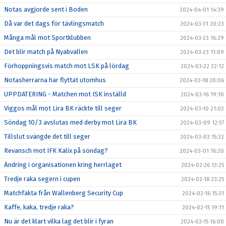
Notas avgjorde sent i Boden
2024-04-01 14:39
Då var det dags för tävlingsmatch
2024-03-31 20:23
Många mål mot Sportklubben
2024-03-23 16:29
Det blir match på Nyabvallen
2024-03-23 11:09
Förhoppningsvis match mot LSK på lördag
2024-03-22 22:12
Notasherrarna har flyttat utomhus
2024-03-18 20:06
UPPDATERING - Matchen mot ISK inställd
2024-03-16 19:10
Viggos mål mot Lira BK räckte till seger
2024-03-10 21:02
Söndag 10/3 avslutas med derby mot Lira BK
2024-03-09 12:57
Tillslut svängde det till seger
2024-03-03 15:32
Revansch mot IFK Kalix på söndag?
2024-03-01 16:20
Ändring i organisationen kring herrlaget
2024-02-26 13:25
Tredje raka segern i cupen
2024-02-18 23:25
Matchfakta från Wallenberg Security Cup
2024-02-16 15:31
Kaffe, kaka, tredje raka?
2024-02-15 19:11
Nu är det klart vilka lag det blir i fyran
2024-02-15 16:00