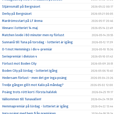
Stjärnsmäll på Bergnäset
2026-05-22 00:17
Derby på Bergnäset
2026-05-21 00:05
Mardrömsstart på LF Arena
2026-05-17 20:46
Vinnare i lotteriet 14 maj
2026-05-14 22:49
Matchen levde i 80 minuter men ny förlust
2026-05-14 20:55
Sunnanå till Tuna på torsdag - lotteriet är igång
2026-05-12 17:39
0-1 mot Hemmings i div 4-premiär
2026-05-10 15:36
Seriepremiär i division 4
2026-05-10 01:43
Förlust mot Boden City
2026-05-09 20:51
Boden City på lördag - lotteriet igång
2026-05-06 15:40
Hedersam förlust - men det ger inga poäng
2026-05-04 23:26
Tredje gången gillt mot Kalix på måndag?
2026-05-02 12:00
Poäng trots rött kort i första halvlek
2026-04-25 19:17
Välkommen till Tunavallen!
2026-04-24 19:59
Hemmapremiär på lördag - lotteriet är igång
2026-04-22 13:44
Inga poäng med hem från premiären
2026-04-18 19:14