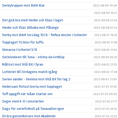
Derbytruppen mot BAIK klar
2023-08-09 19:49
2023-08-09 15:21
Det gick bra med Henke och Elias i laget
2023-08-08 21:46
Henke och Elias tillbaka mot Pålänge
2023-08-08 07:24
Derby mot BAIK torsdag 10/8 - finfina vinster i lotteriet
2023-08-07 16:16
Topplaget TG blev för tuffa
2023-08-05 17:58
Vinnarna i lotteriet 5/8
2023-08-05 17:04
Serieledaren till Tuna - stötta via lottköp
2023-08-05 00:25
Mållöst mot Vitå BK i fyran
2023-08-02 21:52
Lotteriet till lördagens match igång
2023-08-02 17:38
Serien vänder - hemma mot Vitå BK för lag 2
2023-08-01 21:09
Hedersam förlust borta mot topplaget
2023-07-29 19:50
Tuff uppgift när tvåan startar om
2023-07-29 00:03
Seger med 6-0 i omstarten
2023-07-26 21:17
Dags för seriefotboll på Tunavallen igen
2023-07-25 20:54
En bra genomkörare mot Akademin
2023-07-24 22:52