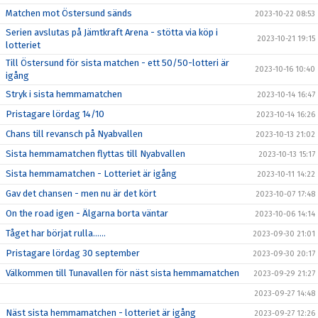
Matchen mot Östersund sänds
2023-10-22 08:53
Serien avslutas på Jämtkraft Arena - stötta via köp i
2023-10-21 19:15
lotteriet
Till Östersund för sista matchen - ett 50/50-lotteri är
2023-10-16 10:40
igång
Stryk i sista hemmamatchen
2023-10-14 16:47
Pristagare lördag 14/10
2023-10-14 16:26
Chans till revansch på Nyabvallen
2023-10-13 21:02
Sista hemmamatchen flyttas till Nyabvallen
2023-10-13 15:17
Sista hemmamatchen - Lotteriet är igång
2023-10-11 14:22
Gav det chansen - men nu är det kört
2023-10-07 17:48
On the road igen - Älgarna borta väntar
2023-10-06 14:14
Tåget har börjat rulla……
2023-09-30 21:01
Pristagare lördag 30 september
2023-09-30 20:17
Välkommen till Tunavallen för näst sista hemmamatchen
2023-09-29 21:27
2023-09-27 14:48
Näst sista hemmamatchen - lotteriet är igång
2023-09-27 12:26