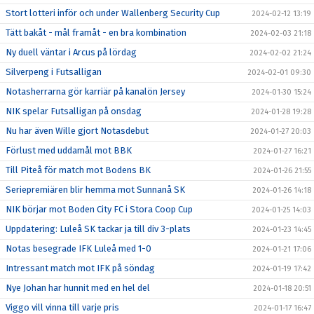
Stort lotteri inför och under Wallenberg Security Cup
2024-02-12 13:19
Tätt bakåt - mål framåt - en bra kombination
2024-02-03 21:18
Ny duell väntar i Arcus på lördag
2024-02-02 21:24
Silverpeng i Futsalligan
2024-02-01 09:30
Notasherrarna gör karriär på kanalön Jersey
2024-01-30 15:24
NIK spelar Futsalligan på onsdag
2024-01-28 19:28
Nu har även Wille gjort Notasdebut
2024-01-27 20:03
Förlust med uddamål mot BBK
2024-01-27 16:21
Till Piteå för match mot Bodens BK
2024-01-26 21:55
Seriepremiären blir hemma mot Sunnanå SK
2024-01-26 14:18
NIK börjar mot Boden City FC i Stora Coop Cup
2024-01-25 14:03
Uppdatering: Luleå SK tackar ja till div 3-plats
2024-01-23 14:45
Notas besegrade IFK Luleå med 1-0
2024-01-21 17:06
Intressant match mot IFK på söndag
2024-01-19 17:42
Nye Johan har hunnit med en hel del
2024-01-18 20:51
Viggo vill vinna till varje pris
2024-01-17 16:47