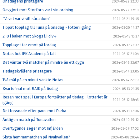
Onsdagens pristagare
2024-05-22 22:33
Oavgjort mot Storfors var i sin ordning
2024-05-22 22:10
”Vi vet var vi vill såra dom”
2024-05-21 19:45
Tippat topplag till Tuna på onsdag - lotteri igång
2024-05-20 14:27
2-0 i baken mot Skogså i div 4
2024-05-18 15:27
Topplaget tar emot på lördag
2024-05-17 23:37
Notas fick IFK Akademi på fall
2024-05-17 21:04
Det väntar två matcher på mindre än ett dygn
2024-05-16 22:07
Tisdagskvällens pristagare
2024-05-14 23:05
Två mål på en minut sänkte Notas
2024-05-14 22:39
Kvartsfinal mot BAIK på tisdag
2024-05-13 21:35
Resan mot spel i Europa fortsätter på tisdag - lotteriet är
2024-05-12 18:43
igång
Det lossnade efter paus mot Parka
2024-05-11 17:06
Äntligen match på Tunavallen
2024-05-10 19:12
Övertygande seger mot Infjärden
2024-05-09 17:02
Sista hemmamatchen på Nyabvallen?
2024-05-08 20:44