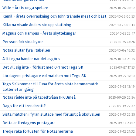
Wille - Årets unga spelare
2025-10-26 01:19
Kamil - årets överraskning och John tränade mest och bäst
2025-10-26 00:53
Killarna visade Anders sin uppskattning
2025-10-26 00:13
Magnus och Hampus - Årets skyttekungar
2025-10-25 23:47
Persson fick sina byxor
2025-10-25 23:26
Notas slutar fyra i tabellen
2025-10-04 16:32
Allt i egna händer när det avgörs
2025-10-03 21:25
Det vill sig inte - förlust med 0-1 mot Tegs SK
2025-09-27 17:53
Lördagens pristagare vid matchen mot Tegs SK
2025-09-27 17:10
Tegs SK kommer till Tuna för årets sista hemmamatch -
2025-09-25 13:19
Lotteriet är igång
Notas rådde inte på tabelltvåan IFK Umeå
2025-09-20 22:54
Dags för ett trendbrott?
2025-09-19 22:37
Sista matchen i fyran slutade med förlust på Skolvallen
2025-09-13 22:35
Detta är fredagens pristagare
2025-09-12 23:17
Tredje raka förlusten för Notasherrarna
2025-09-12 21:32