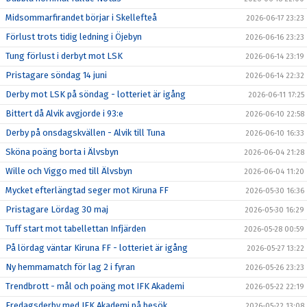
Midsommarfirandet börjar i Skellefteå
2026-06-17 23:23
Förlust trots tidig ledning i Öjebyn
2026-06-16 23:23
Tung förlust i derbyt mot LSK
2026-06-14 23:19
Pristagare söndag 14 juni
2026-06-14 22:32
Derby mot LSK på söndag - lotteriet är igång
2026-06-11 17:25
Bittert då Alvik avgjorde i 93:e
2026-06-10 22:58
Derby på onsdagskvällen - Alvik till Tuna
2026-06-10 16:33
Sköna poäng borta i Älvsbyn
2026-06-04 21:28
Wille och Viggo med till Älvsbyn
2026-06-04 11:20
Mycket efterlängtad seger mot Kiruna FF
2026-05-30 16:36
Pristagare Lördag 30 maj
2026-05-30 16:29
Tuff start mot tabellettan Infjärden
2026-05-28 00:59
På lördag väntar Kiruna FF - lotteriet är igång
2026-05-27 13:22
Ny hemmamatch för lag 2 i fyran
2026-05-26 23:23
Trendbrott - mål och poäng mot IFK Akademi
2026-05-22 22:19
Fredagsderby med IFK Akademi på besök
2026-05-22 13:08