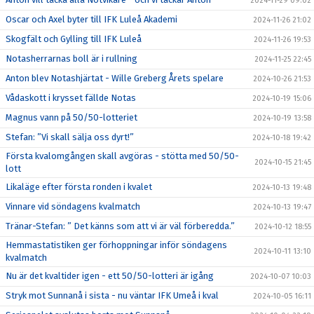
2024-11-29 09:02
Oscar och Axel byter till IFK Luleå Akademi
2024-11-26 21:02
Skogfält och Gylling till IFK Luleå
2024-11-26 19:53
Notasherrarnas boll är i rullning
2024-11-25 22:45
Anton blev Notashjärtat - Wille Greberg Årets spelare
2024-10-26 21:53
Vådaskott i krysset fällde Notas
2024-10-19 15:06
Magnus vann på 50/50-lotteriet
2024-10-19 13:58
Stefan: ”Vi skall sälja oss dyrt!”
2024-10-18 19:42
Första kvalomgången skall avgöras - stötta med 50/50-
2024-10-15 21:45
lott
Likaläge efter första ronden i kvalet
2024-10-13 19:48
Vinnare vid söndagens kvalmatch
2024-10-13 19:47
Tränar-Stefan: ” Det känns som att vi är väl förberedda.”
2024-10-12 18:55
Hemmastatistiken ger förhoppningar inför söndagens
2024-10-11 13:10
kvalmatch
Nu är det kvaltider igen - ett 50/50-lotteri är igång
2024-10-07 10:03
Stryk mot Sunnanå i sista - nu väntar IFK Umeå i kval
2024-10-05 16:11