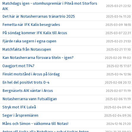
Matchdags igen - utomhuspremiär i Piteå mot Storfors
2025-03-21 22:52
AIK
Det här är Notasherrarnas tränartrio 2025
2025-03-14 11:20
Femetta när IFK Kalix besegrades
2025-03-09 18:55
På söndag kommer IFK Kalix till Arcus
2025-03-07 22:31
Fjärde raka segern i egna cupen
2025-02-23 21:53
Matchfakta från Notascupen
2025-02-21 17:10
Kan Notasherrarna försvara titeln - igen?
2025-02-20 19:02
Oavgjort mot TP47
2025-02-15 17:07
Finskt motstånd i Arcus på lördag
2025-02-14 12:56
En hel del positivt trots 0-4
2025-02-08 20:13
Bergnäsets AIK väntar i Arcus
2025-02-07 11:19
Notasherrarna vann Futsalligan
2025-02-06 11:19
Stryk mot IFK Luleå
2025-02-04 09:40
Seger i årspremiären
2025-02-04 09:36
Måns och Simon - välkomna till Notas!
2024-12-16 21:20
Anton vill tacka alla Notvikare - och vi tackar Anton