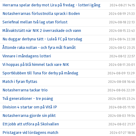
Herrarna spelar derby mot Lira på fredag - lotteri igång
2024-08-21 14:15
Notasherrarnas förlustnolla sprack i Boden
2024-08-19 21:33
Seriefinal mellan två lag utan förlust
2024-08-18 22:13
Målvaktstätt när NIK 2 överraskade och vann
2024-08-15 22:43
Nu duggar derbyna tätt - Luleå FC på torsdag
2024-08-14 22:38
Åttonde raka nollan - och fyra mål framåt
2024-08-12 23:25
Vinnare i måndagens lotteri
2024-08-12 22:57
Vi hoppas på blå himmel tack vare NIK
2024-08-11 20:01
Sportklubben till Tuna för derby på måndag
2024-08-09 13:29
Match i fyran flyttas
2024-08-08 16:46
Notasherrarna tackar trio
2024-08-06 22:39
Två generationer - tre poäng
2024-08-05 23:24
Division 4 startar om på Vitå IP
2024-08-05 11:10
Notasherrarna gjorde sin plikt
2024-08-03 19:54
Ett jobb att utföra på Skolvallen
2024-08-02 21:37
Pristagare vid lördagens match
2024-07-27 18:56