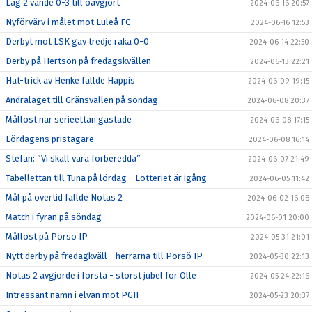
Lag 2 vände 0-3 till oavgjort
2024-06-16 20:57
Nyförvärv i målet mot Luleå FC
2024-06-16 12:53
Derbyt mot LSK gav tredje raka 0-0
2024-06-14 22:50
Derby på Hertsön på fredagskvällen
2024-06-13 22:21
Hat-trick av Henke fällde Happis
2024-06-09 19:15
Andralaget till Gränsvallen på söndag
2024-06-08 20:37
Mållöst när serieettan gästade
2024-06-08 17:15
Lördagens pristagare
2024-06-08 16:14
Stefan: ”Vi skall vara förberedda”
2024-06-07 21:49
Tabellettan till Tuna på lördag - Lotteriet är igång
2024-06-05 11:42
Mål på övertid fällde Notas 2
2024-06-02 16:08
Match i fyran på söndag
2024-06-01 20:00
Mållöst på Porsö IP
2024-05-31 21:01
Nytt derby på fredagkväll - herrarna till Porsö IP
2024-05-30 22:13
Notas 2 avgjorde i första - störst jubel för Olle
2024-05-24 22:16
Intressant namn i elvan mot PGIF
2024-05-23 20:37