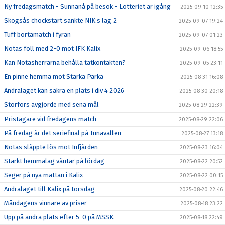
Ny fredagsmatch - Sunnanå på besök - Lotteriet är igång
2025-09-10 12:35
Skogsås chockstart sänkte NIK:s lag 2
2025-09-07 19:24
Tuff bortamatch i fyran
2025-09-07 01:23
Notas föll med 2-0 mot IFK Kalix
2025-09-06 18:55
Kan Notasherrarna behålla tätkontakten?
2025-09-05 23:11
En pinne hemma mot Starka Parka
2025-08-31 16:08
Andralaget kan säkra en plats i div 4 2026
2025-08-30 20:18
Storfors avgjorde med sena mål
2025-08-29 22:39
Pristagare vid fredagens match
2025-08-29 22:06
På fredag är det seriefinal på Tunavallen
2025-08-27 13:18
Notas släppte lös mot Infjärden
2025-08-23 16:04
Starkt hemmalag väntar på lördag
2025-08-22 20:52
Seger på nya mattan i Kalix
2025-08-22 00:15
Andralaget till Kalix på torsdag
2025-08-20 22:46
Måndagens vinnare av priser
2025-08-18 23:22
Upp på andra plats efter 5-0 på MSSK
2025-08-18 22:49