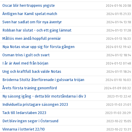
Oscar blir herrtruppens yngste
2024-01-16 20:58
Äntligen har Kamil spelat match
2024-01-15 21:33
Sven har sadlat om för nya äventyr
2024-01-14 13:18
Robban har slutat - och ett gäng lämnat
2024-01-13 17:28
Mållös men ändå hoppfull premiär
2024-01-13 16:33
Nya Notas visar upp sig för första gången
2024-01-12 19:43
Osman trivs i gult och svart
2024-01-12 18:14
I år är Axel med från början
2024-01-12 07:48
Ung och kraftfull back valde Notas
2024-01-11 18:24
Bröderna Stoltz återförenade i gulsvarta tröjan
2024-01-10 16:03
Årets första träning genomförd
2024-01-09 00:32
Ny säsong igång - detta blir motståndarna i div 3
2023-11-13 22:41
Individuella pristagare säsongen 2023
2023-11-03 21:01
Tack till ledarstaben 2023
2023-11-03 20:29
Det blev ingen seger i Östersund
2023-10-22 15:05
Vinnarna i lotteriet 22/10
2023-10-22 13:31