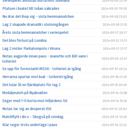
Seriespelet avslutas borta mot Sunnanå
2024-10-04 22:19
Platsen i kvalet till tvåan säkrades
2024-09-29 19:30
Nu drar det ihop sig - sista hemmamatchen
2024-09-28 22:03
Lag 2 skapade dramatik i slutomgången
2024-09-28 21:15
Årets sista hemmamatcher i seriespelet
2024-09-27 20:37
Det blev förlust på Lombia
2024-09-22 21:11
Lag 2 möter Parkalompolo i Kiruna
2024-09-21 21:17
Notas avgjorde innan paus - Jeanette och Bill vann i
2024-09-20 22:47
lotteriet
Se upp för formstarkt MSSK - lotteriet är igång
2024-09-19 20:24
Herrarna spurtar mot kval - lotteriet igång
2024-09-18 21:20
Det lutar åt en fjärdeplats för lag 2
2024-09-15 20:49
Medaljmatch på Nyabvallen
2024-09-14 23:58
Seger med 1-0 borta mot Infjärdens SK
2024-09-14 15:26
Notas tar sig an desperat ISK
2024-09-13 20:03
Matchflytt i div 4 - Skogså på söndag
2024-09-12 13:20
Klar seger trots underläge i paus
2024-09-10 22:22