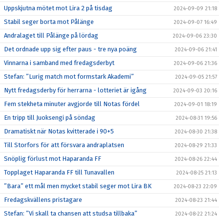
Uppskjutna mötet mot Lira 2 på tisdag
2024-09-09 21:18
Stabil seger borta mot Pålänge
2024-09-07 16:49
Andralaget till Pålänge på lördag
2024-09-06 23:30
Det ordnade upp sig efter paus - tre nya poäng
2024-09-06 21:41
Vinnarna i samband med fredagsderbyt
2024-09-06 21:36
Stefan: ”Lurig match mot formstark Akademi”
2024-09-05 21:57
Nytt fredagsderby för herrarna - lotteriet är igång
2024-09-03 20:16
Fem stekheta minuter avgjorde till Notas fördel
2024-09-01 18:19
En tripp till Juoksengi på söndag
2024-08-31 19:56
Dramatiskt när Notas kvitterade i 90+5
2024-08-30 21:38
Till Storfors för att försvara andraplatsen
2024-08-29 21:33
Snöplig förlust mot Haparanda FF
2024-08-26 22:44
Topplaget Haparanda FF till Tunavallen
2024-08-25 21:13
”Bara” ett mål men mycket stabil seger mot Lira BK
2024-08-23 22:09
Fredagskvällens pristagare
2024-08-23 21:44
Stefan: ”Vi skall ta chansen att studsa tillbaka”
2024-08-22 21:24