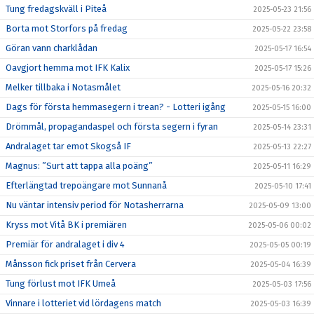
Tung fredagskväll i Piteå
2025-05-23 21:56
Borta mot Storfors på fredag
2025-05-22 23:58
Göran vann charklådan
2025-05-17 16:54
Oavgjort hemma mot IFK Kalix
2025-05-17 15:26
Melker tillbaka i Notasmålet
2025-05-16 20:32
Dags för första hemmasegern i trean? - Lotteri igång
2025-05-15 16:00
Drömmål, propagandaspel och första segern i fyran
2025-05-14 23:31
Andralaget tar emot Skogså IF
2025-05-13 22:27
Magnus: ”Surt att tappa alla poäng”
2025-05-11 16:29
Efterlängtad trepoängare mot Sunnanå
2025-05-10 17:41
Nu väntar intensiv period för Notasherrarna
2025-05-09 13:00
Kryss mot Vitå BK i premiären
2025-05-06 00:02
Premiär för andralaget i div 4
2025-05-05 00:19
Månsson fick priset från Cervera
2025-05-04 16:39
Tung förlust mot IFK Umeå
2025-05-03 17:56
Vinnare i lotteriet vid lördagens match
2025-05-03 16:39