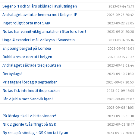
Seger 5-1 och 51 års skillnad i avslutningen
2023-09-24 15:11
Andralaget avslutar hemma mot Unbyns IF
2023-09-23 20:42
Inget roligt borta mot SAIK
2023-09-22 23:05
Notas har vunnit viktiga matcher i Storfors förr!
2023-09-21 20:28
Unge Alexander i mål vid kryss i Svanstein
2023-09-17 16:16
En poäng bärgad på Lombia
2023-09-16 16:01
Dubbla resor norrut i helgen
2023-09-15 20:37
Andralaget säkrade tredjeplatsen
2023-09-12 02:44
Derbydags!
2023-09-10 21:30
Pristagare lördag 9 september
2023-09-09 20:50
Notas fick inte knutit ihop säcken
2023-09-09 18:05
Får vi jubla mot Sandvik igen?
2023-09-08 21:07
2023-09-08 11:03
På lördag skall vi hitta vinnare!
2023-09-05 10:18
NIK 2 gjorde tvåsiffrigt på GSK
2023-09-03 18:47
Ny resa på söndag - GSK borta i fyran
2023-09-02 20:01