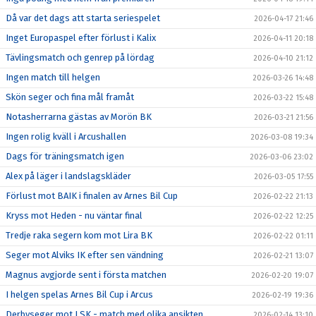
Då var det dags att starta seriespelet
2026-04-17 21:46
Inget Europaspel efter förlust i Kalix
2026-04-11 20:18
Tävlingsmatch och genrep på lördag
2026-04-10 21:12
Ingen match till helgen
2026-03-26 14:48
Skön seger och fina mål framåt
2026-03-22 15:48
Notasherrarna gästas av Morön BK
2026-03-21 21:56
Ingen rolig kväll i Arcushallen
2026-03-08 19:34
Dags för träningsmatch igen
2026-03-06 23:02
Alex på läger i landslagskläder
2026-03-05 17:55
Förlust mot BAIK i finalen av Arnes Bil Cup
2026-02-22 21:13
Kryss mot Heden - nu väntar final
2026-02-22 12:25
Tredje raka segern kom mot Lira BK
2026-02-22 01:11
Seger mot Alviks IK efter sen vändning
2026-02-21 13:07
Magnus avgjorde sent i första matchen
2026-02-20 19:07
I helgen spelas Arnes Bil Cup i Arcus
2026-02-19 19:36
Derbyseger mot LSK - match med olika ansikten
2026-02-14 13:10