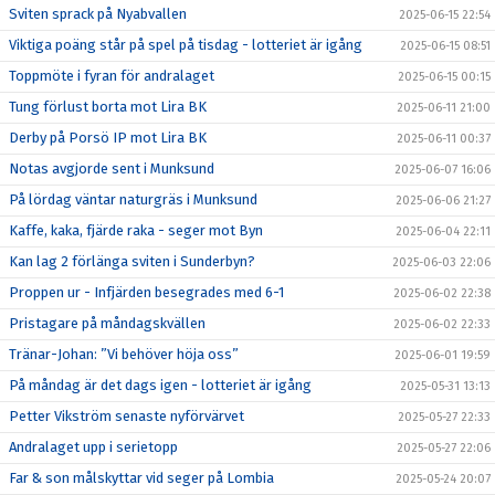
Sviten sprack på Nyabvallen
2025-06-15 22:54
Viktiga poäng står på spel på tisdag - lotteriet är igång
2025-06-15 08:51
Toppmöte i fyran för andralaget
2025-06-15 00:15
Tung förlust borta mot Lira BK
2025-06-11 21:00
Derby på Porsö IP mot Lira BK
2025-06-11 00:37
Notas avgjorde sent i Munksund
2025-06-07 16:06
På lördag väntar naturgräs i Munksund
2025-06-06 21:27
Kaffe, kaka, fjärde raka - seger mot Byn
2025-06-04 22:11
Kan lag 2 förlänga sviten i Sunderbyn?
2025-06-03 22:06
Proppen ur - Infjärden besegrades med 6-1
2025-06-02 22:38
Pristagare på måndagskvällen
2025-06-02 22:33
Tränar-Johan: ”Vi behöver höja oss”
2025-06-01 19:59
På måndag är det dags igen - lotteriet är igång
2025-05-31 13:13
Petter Vikström senaste nyförvärvet
2025-05-27 22:33
Andralaget upp i serietopp
2025-05-27 22:06
Far & son målskyttar vid seger på Lombia
2025-05-24 20:07