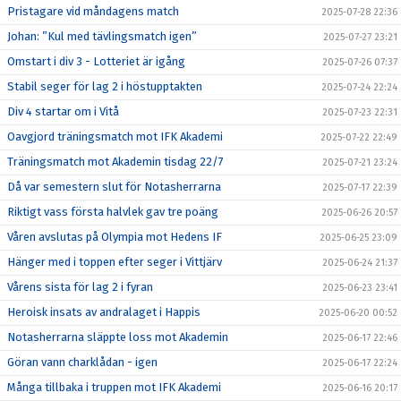
Pristagare vid måndagens match
2025-07-28 22:36
Johan: ”Kul med tävlingsmatch igen”
2025-07-27 23:21
Omstart i div 3 - Lotteriet är igång
2025-07-26 07:37
Stabil seger för lag 2 i höstupptakten
2025-07-24 22:24
Div 4 startar om i Vitå
2025-07-23 22:31
Oavgjord träningsmatch mot IFK Akademi
2025-07-22 22:49
Träningsmatch mot Akademin tisdag 22/7
2025-07-21 23:24
Då var semestern slut för Notasherrarna
2025-07-17 22:39
Riktigt vass första halvlek gav tre poäng
2025-06-26 20:57
Våren avslutas på Olympia mot Hedens IF
2025-06-25 23:09
Hänger med i toppen efter seger i Vittjärv
2025-06-24 21:37
Vårens sista för lag 2 i fyran
2025-06-23 23:41
Heroisk insats av andralaget i Happis
2025-06-20 00:52
Notasherrarna släppte loss mot Akademin
2025-06-17 22:46
Göran vann charklådan - igen
2025-06-17 22:24
Många tillbaka i truppen mot IFK Akademi
2025-06-16 20:17