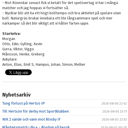
- Mot Rönnskär senast fick vi betalt för det spelövertag vi har i många
matcher och jag hoppas vi fortsätter så.
- Nycklar blir att ha ett högt bolltempo och bra aktivitet på spelare utan
boll. Naturgräs brukar innebära ett lite långsammare spel och mer
närkamper så det blir viktigt att vi håller farten uppe.
Startelva:
Morgan
Otto, Edin, Gylling, Kevin
Gurra, Viktor, Viggo
Månsson, Henke, Greberg
Avbytare:
Anton, Elias, Emil S, Hampus, Johan, Simon, Melker
Nyhetsarkiv
Tung förlust på Hertsö IP
2026-08-06 22:42
Till Hertsön för derby mot Sportklubben
2026-08-05 23:11
NIK 2 vände och vann mot Älvsby IF
2026-08-03 22:53
Måndagsmatch i div 4 - Älvsbyn på besök
2026-08-03 00:29