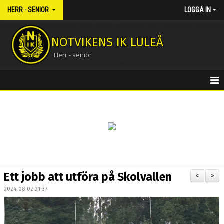
HERR - SENIOR
LOGGA IN
NOTVIKENS IK LULEÅ
Herr - senior
HEM
NYHETER
KALENDER
MATCHER
Ett jobb att utföra på Skolvallen
<
>
TRUPPEN
2024-08-02 21:37
BILDGALLERI