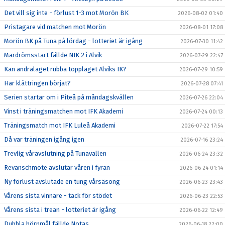
Det vill sig inte - förlust 1-3 mot Morön BK
2026-08-02 01:40
Pristagare vid matchen mot Morön
2026-08-01 17:08
Morön BK på Tuna på lördag - lotteriet är igång
2026-07-30 11:42
Mardrömsstart fällde NIK 2 i Alvik
2026-07-29 22:47
Kan andralaget rubba topplaget Alviks IK?
2026-07-29 10:59
Har klättringen börjat?
2026-07-28 07:41
Serien startar om i Piteå på måndagskvällen
2026-07-26 22:04
Vinst i träningsmatchen mot IFK Akademi
2026-07-24 00:13
Träningsmatch mot IFK Luleå Akademi
2026-07-22 17:54
Då var träningen igång igen
2026-07-16 23:24
Trevlig våravslutning på Tunavallen
2026-06-24 23:32
Revanschmöte avslutar våren i fyran
2026-06-24 01:14
Ny förlust avslutade en tung vårsäsong
2026-06-23 23:43
Vårens sista vinnare - tack för stödet
2026-06-23 22:53
Vårens sista i trean - lotteriet är igång
2026-06-22 12:49
Dubbla hörnmål fällde Notas
2026-06-18 22:00