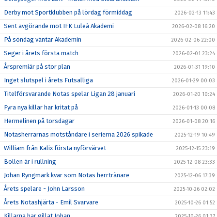
Derby mot Sportklubben på lördag förmiddag
2026-02-13 11:43
Sent avgörande mot IFK Luleå Akademi
2026-02-08 16:20
På söndag väntar Akademin
2026-02-06 22:00
Seger i årets första match
2026-02-01 23:24
Årspremiär på stor plan
2026-01-31 19:10
Inget slutspel i årets Futsalliga
2026-01-29 00:03
Titelförsvarande Notas spelar Ligan 28 januari
2026-01-20 10:24
Fyra nya killar har kritat på
2026-01-13 00:08
Hermelinen på torsdagar
2026-01-08 20:16
Notasherrarnas motståndare i serierna 2026 spikade
2025-12-19 10:49
William från Kalix första nyförvärvet
2025-12-15 23:19
Bollen är i rullning
2025-12-08 23:33
Johan Ryngmark kvar som Notas herrtränare
2025-12-06 17:39
Årets spelare - John Larsson
2025-10-26 02:02
Årets Notashjärta - Emil Svarvare
2025-10-26 01:52
Killarna har gillat Johan
2025-10-26 01:37