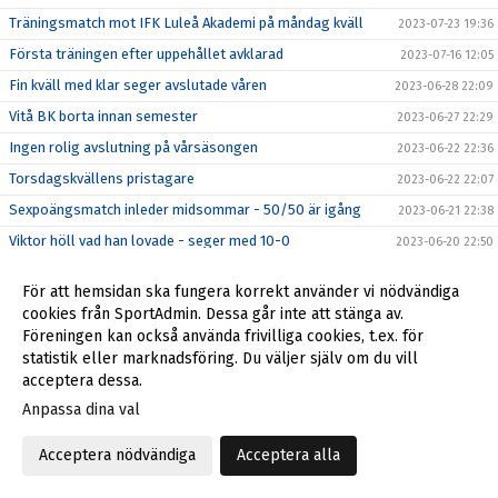
Träningsmatch mot IFK Luleå Akademi på måndag kväll
2023-07-23 19:36
Första träningen efter uppehållet avklarad
2023-07-16 12:05
Fin kväll med klar seger avslutade våren
2023-06-28 22:09
Vitå BK borta innan semester
2023-06-27 22:29
Ingen rolig avslutning på vårsäsongen
2023-06-22 22:36
Torsdagskvällens pristagare
2023-06-22 22:07
Sexpoängsmatch inleder midsommar - 50/50 är igång
2023-06-21 22:38
Viktor höll vad han lovade - seger med 10-0
2023-06-20 22:50
Viktor hoppas på en underhållande match ikväll
2023-06-20 10:21
För att hemsidan ska fungera korrekt använder vi nödvändiga
Stötta herrarna och vinn en peng i ”Midsommar 50/50”
2023-06-18 22:21
cookies från SportAdmin. Dessa går inte att stänga av.
Tung förlust efter tappad ledning
Föreningen kan också använda frivilliga cookies, t.ex. för
2023-06-17 15:39
statistik eller marknadsföring. Du väljer själv om du vill
Första fullträffen kommer i Sveriges mittpunkt?
2023-06-16 22:11
acceptera dessa.
Det blev för svårt mot obesegrade Haparanda
2023-06-14 23:59
Anpassa dina val
Tufft uppdrag väntar på Gränsvallen
2023-06-14 18:16
Acceptera nödvändiga
Acceptera alla
Hedersam förlust i semifinalen
2023-06-13 23:17
Andra dragningen i Herrdubbeln
2023-06-13 23:01