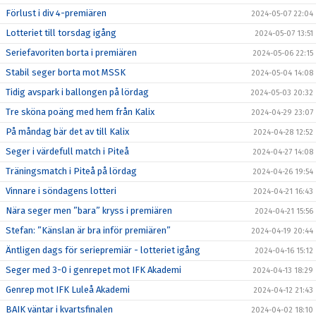
Förlust i div 4-premiären
2024-05-07 22:04
Lotteriet till torsdag igång
2024-05-07 13:51
Seriefavoriten borta i premiären
2024-05-06 22:15
Stabil seger borta mot MSSK
2024-05-04 14:08
Tidig avspark i ballongen på lördag
2024-05-03 20:32
Tre sköna poäng med hem från Kalix
2024-04-29 23:07
På måndag bär det av till Kalix
2024-04-28 12:52
Seger i värdefull match i Piteå
2024-04-27 14:08
Träningsmatch i Piteå på lördag
2024-04-26 19:54
Vinnare i söndagens lotteri
2024-04-21 16:43
Nära seger men ”bara” kryss i premiären
2024-04-21 15:56
Stefan: ”Känslan är bra inför premiären”
2024-04-19 20:44
Äntligen dags för seriepremiär - lotteriet igång
2024-04-16 15:12
Seger med 3-0 i genrepet mot IFK Akademi
2024-04-13 18:29
Genrep mot IFK Luleå Akademi
2024-04-12 21:43
BAIK väntar i kvartsfinalen
2024-04-02 18:10