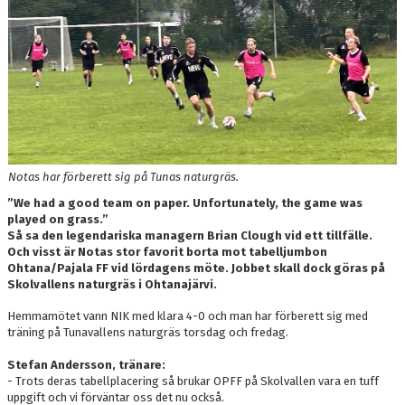
DOKUMENT
KONTAKT
SKYTTELIGOR
MATCHFAKTA
Notas har förberett sig på Tunas naturgräs.
”We had a good team on paper. Unfortunately, the game was
played on grass.”
Så sa den legendariska managern Brian Clough vid ett tillfälle.
Och visst är Notas stor favorit borta mot tabelljumbon
Ohtana/Pajala FF vid lördagens möte. Jobbet skall dock göras på
Skolvallens naturgräs i Ohtanajärvi.
Hemmamötet vann NIK med klara 4-0 och man har förberett sig med
träning på Tunavallens naturgräs torsdag och fredag.
Stefan Andersson, tränare:
- Trots deras tabellplacering så brukar OPFF på Skolvallen vara en tuff
uppgift och vi förväntar oss det nu också.