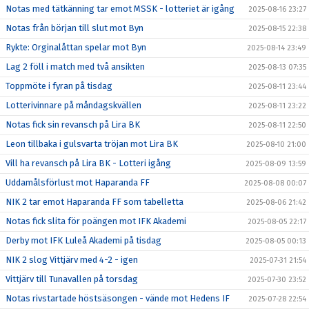
Notas med tätkänning tar emot MSSK - lotteriet är igång
2025-08-16 23:27
Notas från början till slut mot Byn
2025-08-15 22:38
Rykte: Orginalåttan spelar mot Byn
2025-08-14 23:49
Lag 2 föll i match med två ansikten
2025-08-13 07:35
Toppmöte i fyran på tisdag
2025-08-11 23:44
Lotterivinnare på måndagskvällen
2025-08-11 23:22
Notas fick sin revansch på Lira BK
2025-08-11 22:50
Leon tillbaka i gulsvarta tröjan mot Lira BK
2025-08-10 21:00
Vill ha revansch på Lira BK - Lotteri igång
2025-08-09 13:59
Uddamålsförlust mot Haparanda FF
2025-08-08 00:07
NIK 2 tar emot Haparanda FF som tabelletta
2025-08-06 21:42
Notas fick slita för poängen mot IFK Akademi
2025-08-05 22:17
Derby mot IFK Luleå Akademi på tisdag
2025-08-05 00:13
NIK 2 slog Vittjärv med 4-2 - igen
2025-07-31 21:54
Vittjärv till Tunavallen på torsdag
2025-07-30 23:52
Notas rivstartade höstsäsongen - vände mot Hedens IF
2025-07-28 22:54