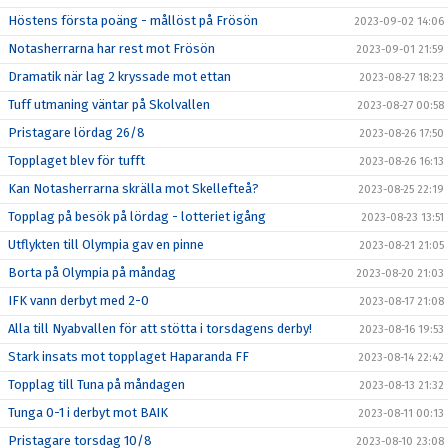
Höstens första poäng - mållöst på Frösön
2023-09-02 14:06
Notasherrarna har rest mot Frösön
2023-09-01 21:59
Dramatik när lag 2 kryssade mot ettan
2023-08-27 18:23
Tuff utmaning väntar på Skolvallen
2023-08-27 00:58
Pristagare lördag 26/8
2023-08-26 17:50
Topplaget blev för tufft
2023-08-26 16:13
Kan Notasherrarna skrälla mot Skellefteå?
2023-08-25 22:19
Topplag på besök på lördag - lotteriet igång
2023-08-23 13:51
Utflykten till Olympia gav en pinne
2023-08-21 21:05
Borta på Olympia på måndag
2023-08-20 21:03
IFK vann derbyt med 2-0
2023-08-17 21:08
Alla till Nyabvallen för att stötta i torsdagens derby!
2023-08-16 19:53
Stark insats mot topplaget Haparanda FF
2023-08-14 22:42
Topplag till Tuna på måndagen
2023-08-13 21:32
Tunga 0-1 i derbyt mot BAIK
2023-08-11 00:13
Pristagare torsdag 10/8
2023-08-10 23:08