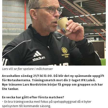
DOKUMENT
KONTAKT
SKYTTELIGOR
MATCHFAKTA
Lars vill se fler spelare i målchanser
Arcushallen söndag 21/1 kl.13.00. Då blir det ny spännande uppgift
för Notasherrarna. Träningsmatch mot div 2-laget IFK Luleå.
Nye tränaren Lars Nordström börjar få grepp om gruppen och har
lite tankar.
En vecka har gått efter första matchen?
- En bra träningsvecka med fokus på speluppbyggnad då vi byter
spelsystem till kommande säsong.