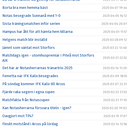
Borta bra men hemma bäst
2025-04-07 19:44
Notas besegrade Sunnanå med 1-0
2025-04-05 16:12
Sista träningsmatchen inför serien
2025-04-04 20:01
Hampus har åkt för att hämta hem killarna
2025-04-01 11:57
Helgens match blir inställd
2025-03-28 09:12
Jämnt som väntat mot Storfors
2025-03-22 13:40
Matchdags igen - utomhuspremiär i Piteå mot Storfors
2025-03-21 22:52
AIK
Det här är Notasherrarnas tränartrio 2025
2025-03-14 11:20
Femetta när IFK Kalix besegrades
2025-03-09 18:55
På söndag kommer IFK Kalix till Arcus
2025-03-07 22:31
Fjärde raka segern i egna cupen
2025-02-23 21:53
Matchfakta från Notascupen
2025-02-21 17:10
Kan Notasherrarna försvara titeln - igen?
2025-02-20 19:02
Oavgjort mot TP47
2025-02-15 17:07
Finskt motstånd i Arcus på lördag
2025-02-14 12:56