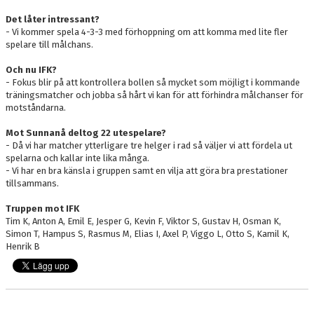
Det låter intressant?
- Vi kommer spela 4-3-3 med förhoppning om att komma med lite fler
spelare till målchans.
Och nu IFK?
- Fokus blir på att kontrollera bollen så mycket som möjligt i kommande
träningsmatcher och jobba så hårt vi kan för att förhindra målchanser för
motståndarna.
Mot Sunnanå deltog 22 utespelare?
- Då vi har matcher ytterligare tre helger i rad så väljer vi att fördela ut
spelarna och kallar inte lika många.
- Vi har en bra känsla i gruppen samt en vilja att göra bra prestationer
tillsammans.
Truppen mot IFK
Tim K, Anton A, Emil E, Jesper G, Kevin F, Viktor S, Gustav H, Osman K,
Simon T, Hampus S, Rasmus M, Elias I, Axel P, Viggo L, Otto S, Kamil K,
Henrik B