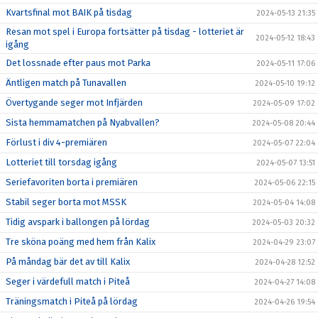
Kvartsfinal mot BAIK på tisdag
2024-05-13 21:35
Resan mot spel i Europa fortsätter på tisdag - lotteriet är
2024-05-12 18:43
igång
Det lossnade efter paus mot Parka
2024-05-11 17:06
Äntligen match på Tunavallen
2024-05-10 19:12
Övertygande seger mot Infjärden
2024-05-09 17:02
Sista hemmamatchen på Nyabvallen?
2024-05-08 20:44
Förlust i div 4-premiären
2024-05-07 22:04
Lotteriet till torsdag igång
2024-05-07 13:51
Seriefavoriten borta i premiären
2024-05-06 22:15
Stabil seger borta mot MSSK
2024-05-04 14:08
Tidig avspark i ballongen på lördag
2024-05-03 20:32
Tre sköna poäng med hem från Kalix
2024-04-29 23:07
På måndag bär det av till Kalix
2024-04-28 12:52
Seger i värdefull match i Piteå
2024-04-27 14:08
Träningsmatch i Piteå på lördag
2024-04-26 19:54