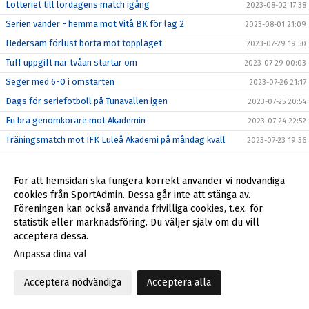
Lotteriet till lördagens match igång
2023-08-02 17:38
Serien vänder - hemma mot Vitå BK för lag 2
2023-08-01 21:09
Hedersam förlust borta mot topplaget
2023-07-29 19:50
Tuff uppgift när tvåan startar om
2023-07-29 00:03
Seger med 6-0 i omstarten
2023-07-26 21:17
Dags för seriefotboll på Tunavallen igen
2023-07-25 20:54
En bra genomkörare mot Akademin
2023-07-24 22:52
Träningsmatch mot IFK Luleå Akademi på måndag kväll
2023-07-23 19:36
Första träningen efter uppehållet avklarad
2023-07-16 12:05
Fin kväll med klar seger avslutade våren
2023-06-28 22:09
För att hemsidan ska fungera korrekt använder vi nödvändiga
cookies från SportAdmin. Dessa går inte att stänga av.
Vitå BK borta innan semester
2023-06-27 22:29
Föreningen kan också använda frivilliga cookies, t.ex. för
Ingen rolig avslutning på vårsäsongen
2023-06-22 22:36
statistik eller marknadsföring. Du väljer själv om du vill
acceptera dessa.
Torsdagskvällens pristagare
2023-06-22 22:07
Anpassa dina val
Sexpoängsmatch inleder midsommar - 50/50 är igång
2023-06-21 22:38
Viktor höll vad han lovade - seger med 10-0
2023-06-20 22:50
Acceptera nödvändiga
Acceptera alla
Viktor hoppas på en underhållande match ikväll
2023-06-20 10:21