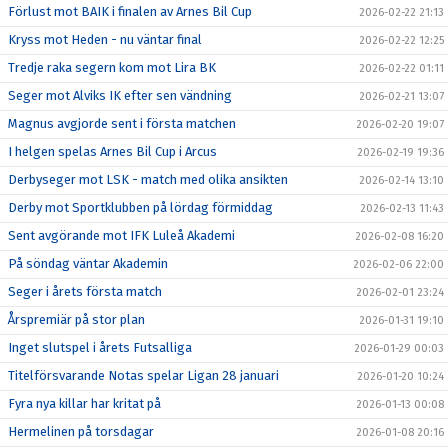
Förlust mot BAIK i finalen av Arnes Bil Cup
2026-02-22 21:13
Kryss mot Heden - nu väntar final
2026-02-22 12:25
Tredje raka segern kom mot Lira BK
2026-02-22 01:11
Seger mot Alviks IK efter sen vändning
2026-02-21 13:07
Magnus avgjorde sent i första matchen
2026-02-20 19:07
I helgen spelas Arnes Bil Cup i Arcus
2026-02-19 19:36
Derbyseger mot LSK - match med olika ansikten
2026-02-14 13:10
Derby mot Sportklubben på lördag förmiddag
2026-02-13 11:43
Sent avgörande mot IFK Luleå Akademi
2026-02-08 16:20
På söndag väntar Akademin
2026-02-06 22:00
Seger i årets första match
2026-02-01 23:24
Årspremiär på stor plan
2026-01-31 19:10
Inget slutspel i årets Futsalliga
2026-01-29 00:03
Titelförsvarande Notas spelar Ligan 28 januari
2026-01-20 10:24
Fyra nya killar har kritat på
2026-01-13 00:08
Hermelinen på torsdagar
2026-01-08 20:16