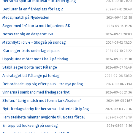
Herrarna spurtar mot kval - lotteriet igång
2024-09-18 21:20
Det lutar åt en fjärdeplats för lag 2
2024-09-15 20:49
Medaljmatch på Nyabvallen
2024-09-14 23:58
Seger med 1-0 borta mot Infjärdens SK
2024-09-14 15:26
Notas tar sig an desperat ISK
2024-09-13 20:03
Matchflytt i div 4 - Skogså på söndag
2024-09-12 13:20
Klar seger trots underläge i paus
2024-09-10 22:22
Uppskjutna mötet mot Lira 2 på tisdag
2024-09-09 21:18
Stabil seger borta mot Pålänge
2024-09-07 16:49
Andralaget till Pålänge på lördag
2024-09-06 23:30
Det ordnade upp sig efter paus - tre nya poäng
2024-09-06 21:41
Vinnarna i samband med fredagsderbyt
2024-09-06 21:36
Stefan: ”Lurig match mot formstark Akademi”
2024-09-05 21:57
Nytt fredagsderby för herrarna - lotteriet är igång
2024-09-03 20:16
Fem stekheta minuter avgjorde till Notas fördel
2024-09-01 18:19
En tripp till Juoksengi på söndag
2024-08-31 19:56