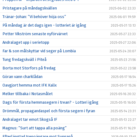
Pristagare på måndagskvällen
2025-06-02 22:33
Tränar-Johan: ”Vi behöver höja oss”
2025-06-01 19:59
På måndag är det dags igen - lotteriet är igång
2025-05-31 13:13
Petter Vikström senaste nyförvärvet
2025-05-27 22:33
Andralaget upp i serietopp
2025-05-27 22:06
Far & son målskyttar vid seger på Lombia
2025-05-24 20:07
Tung fredagskväll i Piteå
2025-05-23 21:56
Borta mot Storfors på fredag
2025-05-22 23:58
Göran vann charklådan
2025-05-17 16:54
Oavgjort hemma mot IFK Kalix
2025-05-17 15:26
Melker tillbaka i Notasmålet
2025-05-16 20:32
Dags för första hemmasegern i trean? - Lotteri igång
2025-05-15 16:00
Drömmål, propagandaspel och första segern i fyran
2025-05-14 23:31
Andralaget tar emot Skogså IF
2025-05-13 22:27
Magnus: ”Surt att tappa alla poäng”
2025-05-11 16:29
Efterlängtad trepoängare mot Sunnanå
2025-05-10 17:41