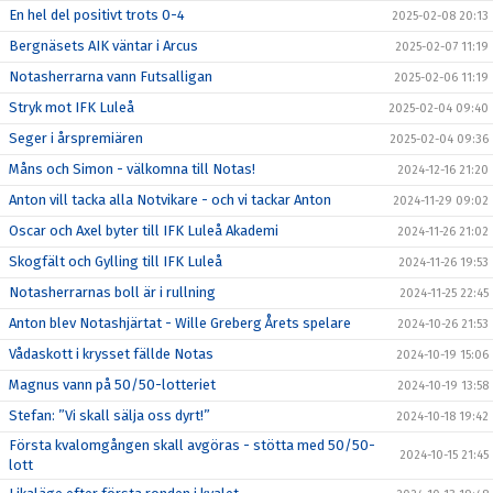
En hel del positivt trots 0-4
2025-02-08 20:13
Bergnäsets AIK väntar i Arcus
2025-02-07 11:19
Notasherrarna vann Futsalligan
2025-02-06 11:19
Stryk mot IFK Luleå
2025-02-04 09:40
Seger i årspremiären
2025-02-04 09:36
Måns och Simon - välkomna till Notas!
2024-12-16 21:20
Anton vill tacka alla Notvikare - och vi tackar Anton
2024-11-29 09:02
Oscar och Axel byter till IFK Luleå Akademi
2024-11-26 21:02
Skogfält och Gylling till IFK Luleå
2024-11-26 19:53
Notasherrarnas boll är i rullning
2024-11-25 22:45
Anton blev Notashjärtat - Wille Greberg Årets spelare
2024-10-26 21:53
Vådaskott i krysset fällde Notas
2024-10-19 15:06
Magnus vann på 50/50-lotteriet
2024-10-19 13:58
Stefan: ”Vi skall sälja oss dyrt!”
2024-10-18 19:42
Första kvalomgången skall avgöras - stötta med 50/50-
2024-10-15 21:45
lott