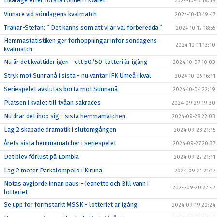
Likaläge efter första ronden i kvalet
2024-10-13 19:48
Vinnare vid söndagens kvalmatch
2024-10-13 19:47
Tränar-Stefan: ” Det känns som att vi är väl förberedda.”
2024-10-12 18:55
Hemmastatistiken ger förhoppningar inför söndagens
2024-10-11 13:10
kvalmatch
Nu är det kvaltider igen - ett 50/50-lotteri är igång
2024-10-07 10:03
Stryk mot Sunnanå i sista - nu väntar IFK Umeå i kval
2024-10-05 16:11
Seriespelet avslutas borta mot Sunnanå
2024-10-04 22:19
Platsen i kvalet till tvåan säkrades
2024-09-29 19:30
Nu drar det ihop sig - sista hemmamatchen
2024-09-28 22:03
Lag 2 skapade dramatik i slutomgången
2024-09-28 21:15
Årets sista hemmamatcher i seriespelet
2024-09-27 20:37
Det blev förlust på Lombia
2024-09-22 21:11
Lag 2 möter Parkalompolo i Kiruna
2024-09-21 21:17
Notas avgjorde innan paus - Jeanette och Bill vann i
2024-09-20 22:47
lotteriet
Se upp för formstarkt MSSK - lotteriet är igång
2024-09-19 20:24