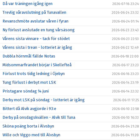
Då var träningen igång igen
2026-07-16 23:24
Trevlig våravslutning på Tunavallen
2026-06-24 23:32
Revanschmöte avslutar våren i fyran
2026-06-24 01:14
Ny förlust avslutade en tung vårsäsong
2026-06-23 23:43
Vårens sista vinnare - tack för stödet
2026-06-23 22:53
Vårens sista i trean - lotteriet är igång
2026-06-22 12:49
Dubbla hörnmål fällde Notas
2026-06-18 22:00
Midsommarfirandet börjar i Skellefteå
2026-06-17 23:23
Förlust trots tidig ledning i Öjebyn
2026-06-16 23:23
Tung förlust i derbyt mot LSK
2026-06-14 23:19
Pristagare söndag 14 juni
2026-06-14 22:32
Derby mot LSK på söndag - lotteriet är igång
2026-06-11 17:25
Bittert då Alvik avgjorde i 93:e
2026-06-10 22:58
Derby på onsdagskvällen - Alvik till Tuna
2026-06-10 16:33
Sköna poäng borta i Älvsbyn
2026-06-04 21:28
Wille och Viggo med till Älvsbyn
2026-06-04 11:20