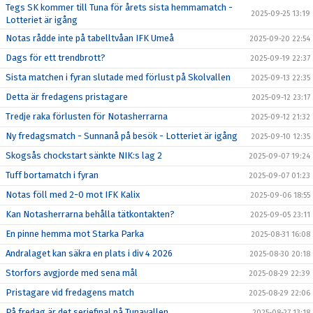
Tegs SK kommer till Tuna för årets sista hemmamatch -
2025-09-25 13:19
Lotteriet är igång
Notas rådde inte på tabelltvåan IFK Umeå
2025-09-20 22:54
Dags för ett trendbrott?
2025-09-19 22:37
Sista matchen i fyran slutade med förlust på Skolvallen
2025-09-13 22:35
Detta är fredagens pristagare
2025-09-12 23:17
Tredje raka förlusten för Notasherrarna
2025-09-12 21:32
Ny fredagsmatch - Sunnanå på besök - Lotteriet är igång
2025-09-10 12:35
Skogsås chockstart sänkte NIK:s lag 2
2025-09-07 19:24
Tuff bortamatch i fyran
2025-09-07 01:23
Notas föll med 2-0 mot IFK Kalix
2025-09-06 18:55
Kan Notasherrarna behålla tätkontakten?
2025-09-05 23:11
En pinne hemma mot Starka Parka
2025-08-31 16:08
Andralaget kan säkra en plats i div 4 2026
2025-08-30 20:18
Storfors avgjorde med sena mål
2025-08-29 22:39
Pristagare vid fredagens match
2025-08-29 22:06
På fredag är det seriefinal på Tunavallen
2025-08-27 13:18