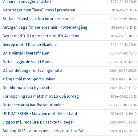
Vinnare i söndagens lotteri
2024-04-21 16:43
Nära seger men ”bara” kryss i premiären
2024-04-21 15:56
Stefan: ”Känslan är bra inför premiären”
2024-04-19 20:44
Äntligen dags för seriepremiär - lotteriet igång
2024-04-16 15:12
Seger med 3-0 i genrepet mot IFK Akademi
2024-04-13 18:29
Genrep mot IFK Luleå Akademi
2024-04-12 21:43
BAIK väntar i kvartsfinalen
2024-04-02 18:10
Notas avgjorde sent i Boden
2024-04-01 14:39
Då var det dags för tävlingsmatch
2024-03-31 20:23
Många mål mot Sportklubben
2024-03-23 16:29
Det blir match på Nyabvallen
2024-03-23 11:09
Förhoppningsvis match mot LSK på lördag
2024-03-22 22:12
Notasherrarna har flyttat utomhus
2024-03-18 20:06
UPPDATERING - Matchen mot ISK inställd
2024-03-16 19:10
Viggos mål mot Lira BK räckte till seger
2024-03-10 21:02
Söndag 10/3 avslutas med derby mot Lira BK
2024-03-09 12:57