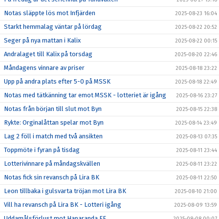
Notas släppte lös mot Infjärden
2025-08-23 16:04
Starkt hemmalag väntar på lördag
2025-08-22 20:52
Seger på nya mattan i Kalix
2025-08-22 00:15
Andralaget till Kalix på torsdag
2025-08-20 22:46
Måndagens vinnare av priser
2025-08-18 23:22
Upp på andra plats efter 5-0 på MSSK
2025-08-18 22:49
Notas med tätkänning tar emot MSSK - lotteriet är igång
2025-08-16 23:27
Notas från början till slut mot Byn
2025-08-15 22:38
Rykte: Orginalåttan spelar mot Byn
2025-08-14 23:49
Lag 2 föll i match med två ansikten
2025-08-13 07:35
Toppmöte i fyran på tisdag
2025-08-11 23:44
Lotterivinnare på måndagskvällen
2025-08-11 23:22
Notas fick sin revansch på Lira BK
2025-08-11 22:50
Leon tillbaka i gulsvarta tröjan mot Lira BK
2025-08-10 21:00
Vill ha revansch på Lira BK - Lotteri igång
2025-08-09 13:59
Uddamålsförlust mot Haparanda FF
2025-08-08 00:07