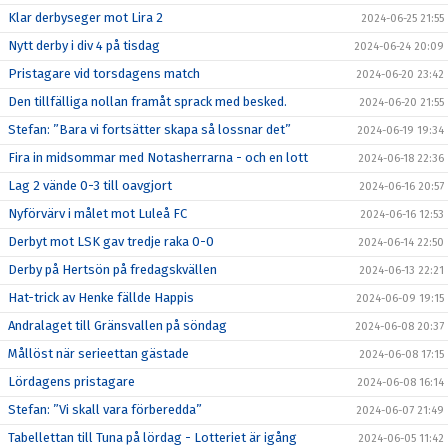
Klar derbyseger mot Lira 2
2024-06-25 21:55
Nytt derby i div 4 på tisdag
2024-06-24 20:09
Pristagare vid torsdagens match
2024-06-20 23:42
Den tillfälliga nollan framåt sprack med besked.
2024-06-20 21:55
Stefan: ”Bara vi fortsätter skapa så lossnar det”
2024-06-19 19:34
Fira in midsommar med Notasherrarna - och en lott
2024-06-18 22:36
Lag 2 vände 0-3 till oavgjort
2024-06-16 20:57
Nyförvärv i målet mot Luleå FC
2024-06-16 12:53
Derbyt mot LSK gav tredje raka 0-0
2024-06-14 22:50
Derby på Hertsön på fredagskvällen
2024-06-13 22:21
Hat-trick av Henke fällde Happis
2024-06-09 19:15
Andralaget till Gränsvallen på söndag
2024-06-08 20:37
Mållöst när serieettan gästade
2024-06-08 17:15
Lördagens pristagare
2024-06-08 16:14
Stefan: ”Vi skall vara förberedda”
2024-06-07 21:49
Tabellettan till Tuna på lördag - Lotteriet är igång
2024-06-05 11:42