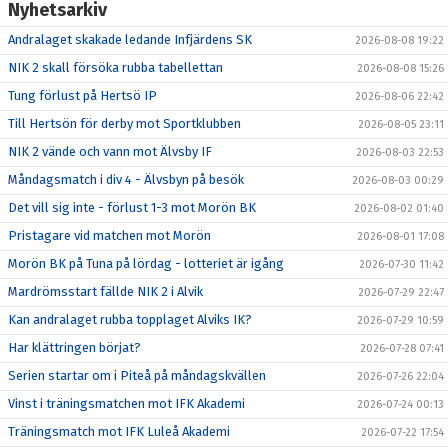
Nyhetsarkiv
Andralaget skakade ledande Infjärdens SK
2026-08-08 19:22
NIK 2 skall försöka rubba tabellettan
2026-08-08 15:26
Tung förlust på Hertsö IP
2026-08-06 22:42
Till Hertsön för derby mot Sportklubben
2026-08-05 23:11
NIK 2 vände och vann mot Älvsby IF
2026-08-03 22:53
Måndagsmatch i div 4 - Älvsbyn på besök
2026-08-03 00:29
Det vill sig inte - förlust 1-3 mot Morön BK
2026-08-02 01:40
Pristagare vid matchen mot Morön
2026-08-01 17:08
Morön BK på Tuna på lördag - lotteriet är igång
2026-07-30 11:42
Mardrömsstart fällde NIK 2 i Alvik
2026-07-29 22:47
Kan andralaget rubba topplaget Alviks IK?
2026-07-29 10:59
Har klättringen börjat?
2026-07-28 07:41
Serien startar om i Piteå på måndagskvällen
2026-07-26 22:04
Vinst i träningsmatchen mot IFK Akademi
2026-07-24 00:13
Träningsmatch mot IFK Luleå Akademi
2026-07-22 17:54