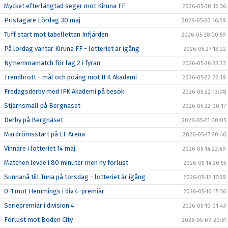
Mycket efterlängtad seger mot Kiruna FF
2026-05-30 16:36
Pristagare Lördag 30 maj
2026-05-30 16:29
Tuff start mot tabellettan Infjärden
2026-05-28 00:59
På lördag väntar Kiruna FF - lotteriet är igång
2026-05-27 13:22
Ny hemmamatch för lag 2 i fyran
2026-05-26 23:23
Trendbrott - mål och poäng mot IFK Akademi
2026-05-22 22:19
Fredagsderby med IFK Akademi på besök
2026-05-22 13:08
Stjärnsmäll på Bergnäset
2026-05-22 00:17
Derby på Bergnäset
2026-05-21 00:05
Mardrömsstart på LF Arena
2026-05-17 20:46
Vinnare i lotteriet 14 maj
2026-05-14 22:49
Matchen levde i 80 minuter men ny förlust
2026-05-14 20:55
Sunnanå till Tuna på torsdag - lotteriet är igång
2026-05-12 17:39
0-1 mot Hemmings i div 4-premiär
2026-05-10 15:36
Seriepremiär i division 4
2026-05-10 01:43
Förlust mot Boden City
2026-05-09 20:51