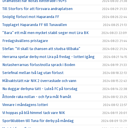
Dramatiskt när Notas kvitterade i 90+5
2024-08-30 21:38
Till Storfors för att försvara andraplatsen
2024-08-29 21:33
Snöplig förlust mot Haparanda FF
2024-08-26 22:44
Topplaget Haparanda FF till Tunavallen
2024-08-25 21:13
”Bara” ett mål men mycket stabil seger mot Lira BK
2024-08-23 22:09
Fredagskvällens pristagare
2024-08-23 21:44
Stefan: ”Vi skall ta chansen att studsa tillbaka”
2024-08-22 21:24
Herrarna spelar derby mot Lira på fredag - lotteri igång
2024-08-21 14:15
Notasherrarnas förlustnolla sprack i Boden
2024-08-19 21:33
Seriefinal mellan två lag utan förlust
2024-08-18 22:13
Målvaktstätt när NIK 2 överraskade och vann
2024-08-15 22:43
Nu duggar derbyna tätt - Luleå FC på torsdag
2024-08-14 22:38
Åttonde raka nollan - och fyra mål framåt
2024-08-12 23:25
Vinnare i måndagens lotteri
2024-08-12 22:57
Vi hoppas på blå himmel tack vare NIK
2024-08-11 20:01
Sportklubben till Tuna för derby på måndag
2024-08-09 13:29