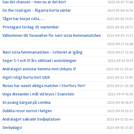
Gav det chansen - men nu är det kört
2023-10-07 17:48
On the road igen - Älgarna borta väntar
2023-10-06 14:14
Tåget har börjat rulla……
2023-09-30 21:01
Pristagare lördag 30 september
2023-09-30 20:17
Välkommen till Tunavallen för näst sista hemmamatchen
2023-09-29 21:27
2023-09-27 14:48
Näst sista hemmamatchen - lotteriet är igång
2023-09-27 12:26
Seger 5-1 och 51 års skillnad i avslutningen
2023-09-24 15:11
Andralaget avslutar hemma mot Unbyns IF
2023-09-23 20:42
Inget roligt borta mot SAIK
2023-09-22 23:05
Notas har vunnit viktiga matcher i Storfors förr!
2023-09-21 20:28
Unge Alexander i mål vid kryss i Svanstein
2023-09-17 16:16
En poäng bärgad på Lombia
2023-09-16 16:01
Dubbla resor norrut i helgen
2023-09-15 20:37
Andralaget säkrade tredjeplatsen
2023-09-12 02:44
Derbydags!
2023-09-10 21:30