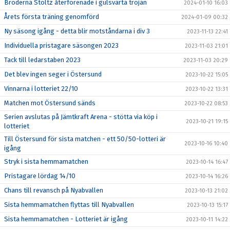
Bröderna Stoltz återförenade i gulsvarta tröjan
2024-01-10 16:03
Årets första träning genomförd
2024-01-09 00:32
Ny säsong igång - detta blir motståndarna i div 3
2023-11-13 22:41
Individuella pristagare säsongen 2023
2023-11-03 21:01
Tack till ledarstaben 2023
2023-11-03 20:29
Det blev ingen seger i Östersund
2023-10-22 15:05
Vinnarna i lotteriet 22/10
2023-10-22 13:31
Matchen mot Östersund sänds
2023-10-22 08:53
Serien avslutas på Jämtkraft Arena - stötta via köp i
2023-10-21 19:15
lotteriet
Till Östersund för sista matchen - ett 50/50-lotteri är
2023-10-16 10:40
igång
Stryk i sista hemmamatchen
2023-10-14 16:47
Pristagare lördag 14/10
2023-10-14 16:26
Chans till revansch på Nyabvallen
2023-10-13 21:02
Sista hemmamatchen flyttas till Nyabvallen
2023-10-13 15:17
Sista hemmamatchen - Lotteriet är igång
2023-10-11 14:22