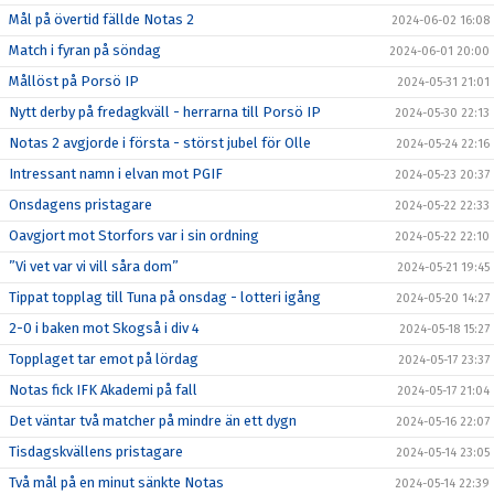
Mål på övertid fällde Notas 2
2024-06-02 16:08
Match i fyran på söndag
2024-06-01 20:00
Mållöst på Porsö IP
2024-05-31 21:01
Nytt derby på fredagkväll - herrarna till Porsö IP
2024-05-30 22:13
Notas 2 avgjorde i första - störst jubel för Olle
2024-05-24 22:16
Intressant namn i elvan mot PGIF
2024-05-23 20:37
Onsdagens pristagare
2024-05-22 22:33
Oavgjort mot Storfors var i sin ordning
2024-05-22 22:10
”Vi vet var vi vill såra dom”
2024-05-21 19:45
Tippat topplag till Tuna på onsdag - lotteri igång
2024-05-20 14:27
2-0 i baken mot Skogså i div 4
2024-05-18 15:27
Topplaget tar emot på lördag
2024-05-17 23:37
Notas fick IFK Akademi på fall
2024-05-17 21:04
Det väntar två matcher på mindre än ett dygn
2024-05-16 22:07
Tisdagskvällens pristagare
2024-05-14 23:05
Två mål på en minut sänkte Notas
2024-05-14 22:39