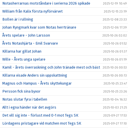
Notasherrarnas motståndare i serierna 2026 spikade
2025-12-19 10:49
William från Kalix första nyförvärvet
2025-12-15 23:19
Bollen är i rullning
2025-12-08 23:33
Johan Ryngmark kvar som Notas herrtränare
2025-12-06 17:39
Årets spelare - John Larsson
2025-10-26 02:02
Årets Notashjärta - Emil Svarvare
2025-10-26 01:52
Killarna har gillat Johan
2025-10-26 01:37
Wille - Årets unga spelare
2025-10-26 01:19
Kamil - årets överraskning och John tränade mest och bäst
2025-10-26 00:53
Killarna visade Anders sin uppskattning
2025-10-26 00:13
Magnus och Hampus - Årets skyttekungar
2025-10-25 23:47
Persson fick sina byxor
2025-10-25 23:26
Notas slutar fyra i tabellen
2025-10-04 16:32
Allt i egna händer när det avgörs
2025-10-03 21:25
Det vill sig inte - förlust med 0-1 mot Tegs SK
2025-09-27 17:53
Lördagens pristagare vid matchen mot Tegs SK
2025-09-27 17:10