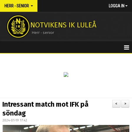
HERR - SENIOR
LOGGA IN
NOTVIKENS IK LULEÅ
Herr - senior
HEM
NYHETER
KALENDER
MATCHER
Intressant match mot IFK på
<
>
TRUPPEN
söndag
2024-01-19 17:42
BILDGALLERI