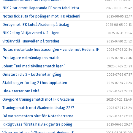
NIK 2 tar emot Haparanda FF som tabelletta
2025-08-06 21:42
Notas fick slita för poängen mot IFK Akademi
2025-08-05 22:17
Derby mot IFK Luleå Akademi på tisdag
2025-08-05 00:13
NIK 2 slog Vittjärv med 4-2 - igen
2025-07-31 21:54
Vittjärv till Tunavallen på torsdag
2025-07-30 23:52
Notas rivstartade höstsäsongen - vände mot Hedens IF
2025-07-28 22:54
Pristagare vid måndagens match
2025-07-28 22:36
Johan: ”Kul med tävlingsmatch igen”
2025-07-27 23:21
Omstart i div 3 - Lotteriet är igång
2025-07-26 07:37
Stabil seger för lag 2 i höstupptakten
2025-07-24 22:24
Div 4 startar om i Vitå
2025-07-23 22:31
Oavgjord träningsmatch mot IFK Akademi
2025-07-22 22:49
Träningsmatch mot Akademin tisdag 22/7
2025-07-21 23:24
Då var semestern slut för Notasherrarna
2025-07-17 22:39
Riktigt vass första halvlek gav tre poäng
2025-06-26 20:57
Våren avslutas på Olympia mot Hedens IF
2025-06-25 23:09