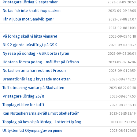
Pristagare lördag 9 september
2023-09-09 20:50
Notas fick inte knutit ihop säcken
2023-09-09 18:05
Får vi jubla mot Sandvik igen?
2023-09-08 21:07
2023-09-08 11:03
På lördag skall vi hitta vinnare!
2023-09-05 10:18
NIK 2 gjorde tvåsiffrigt på GSK
2023-09-03 18:47
Ny resa på söndag - GSK borta i fyran
2023-09-02 20:01
Höstens första poäng - mållöst på Frösön
2023-09-02 14:06
Notasherrarna har rest mot Frösön
2023-09-01 21:59
Dramatik när lag 2 kryssade mot ettan
2023-08-27 18:23
Tuff utmaning väntar på Skolvallen
2023-08-27 00:58
Pristagare lördag 26/8
2023-08-26 17:50
Topplaget blev för tufft
2023-08-26 16:13
Kan Notasherrarna skrälla mot Skellefteå?
2023-08-25 22:19
Topplag på besök på lördag - lotteriet igång
2023-08-23 13:51
Utflykten till Olympia gav en pinne
2023-08-21 21:05