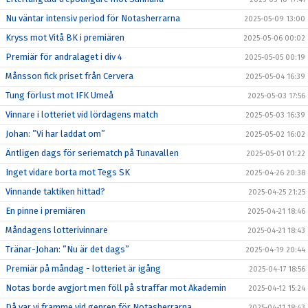
Nu väntar intensiv period för Notasherrarna
2025-05-09 13:00
Kryss mot Vitå BK i premiären
2025-05-06 00:02
Premiär för andralaget i div 4
2025-05-05 00:19
Månsson fick priset från Cervera
2025-05-04 16:39
Tung förlust mot IFK Umeå
2025-05-03 17:56
Vinnare i lotteriet vid lördagens match
2025-05-03 16:39
Johan: ”Vi har laddat om”
2025-05-02 16:02
Äntligen dags för seriematch på Tunavallen
2025-05-01 01:22
Inget vidare borta mot Tegs SK
2025-04-26 20:38
Vinnande taktiken hittad?
2025-04-25 21:25
En pinne i premiären
2025-04-21 18:46
Måndagens lotterivinnare
2025-04-21 18:43
Tränar-Johan: ”Nu är det dags”
2025-04-19 20:44
Premiär på måndag - lotteriet är igång
2025-04-17 18:56
Notas borde avgjort men föll på straffar mot Akademin
2025-04-12 15:24
Då var vi framme vid genrep för Notasherrarna
2025-04-11 18:43