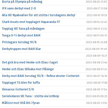
Borta på Olympia på måndag
2023-08-20 21:03
IFK vann derbyt med 2-0
2023-08-17 21:08
Alla till Nyabvallen för att stötta i torsdagens derby!
2023-08-16 19:53
Stark insats mot topplaget Haparanda FF
2023-08-14 22:42
Topplag till Tuna på måndagen
2023-08-13 21:32
Tunga 0-1 i derbyt mot BAIK
2023-08-11 00:13
Pristagare torsdag 10/8
2023-08-10 23:08
Derbytruppen mot BAIK klar
2023-08-09 19:49
2023-08-09 15:21
Det gick bra med Henke och Elias i laget
2023-08-08 21:46
Henke och Elias tillbaka mot Pålänge
2023-08-08 07:24
Derby mot BAIK torsdag 10/8 - finfina vinster i lotteriet
2023-08-07 16:16
Topplaget TG blev för tuffa
2023-08-05 17:58
Vinnarna i lotteriet 5/8
2023-08-05 17:04
Serieledaren till Tuna - stötta via lottköp
2023-08-05 00:25
Mållöst mot Vitå BK i fyran
2023-08-02 21:52