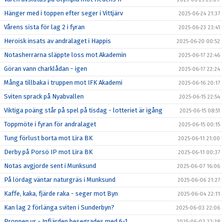
Hänger med i toppen efter seger i Vittjärv
2025-06-24 21:37
Vårens sista för lag 2 i fyran
2025-06-23 23:41
Heroisk insats av andralaget i Happis
2025-06-20 00:52
Notasherrarna släppte loss mot Akademin
2025-06-17 22:46
Göran vann charklådan - igen
2025-06-17 22:24
Många tillbaka i truppen mot IFK Akademi
2025-06-16 20:17
Sviten sprack på Nyabvallen
2025-06-15 22:54
Viktiga poäng står på spel på tisdag - lotteriet är igång
2025-06-15 08:51
Toppmöte i fyran för andralaget
2025-06-15 00:15
Tung förlust borta mot Lira BK
2025-06-11 21:00
Derby på Porsö IP mot Lira BK
2025-06-11 00:37
Notas avgjorde sent i Munksund
2025-06-07 16:06
På lördag väntar naturgräs i Munksund
2025-06-06 21:27
Kaffe, kaka, fjärde raka - seger mot Byn
2025-06-04 22:11
Kan lag 2 förlänga sviten i Sunderbyn?
2025-06-03 22:06
Proppen ur - Infjärden besegrades med 6-1
2025-06-02 22:38