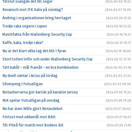
Tillslut svängde det till seger
2024-03-03 15:32
Revansch mot IFK Kalix på söndag?
2024-03-01 16:20
Ändring i organisationen kring herrlaget
2024-02-26 13:25
Tredje raka segern i cupen
2024-02-18 23:25
Matchfakta från Wallenberg Security Cup
2024-02-16 15:31
Kaffe, kaka, tredje raka?
2024-02-15 19:11
Nu är det klart vilka lag det blir i fyran
2024-02-15 16:00
Stort lotteri inför och under Wallenberg Security Cup
2024-02-12 13:19
Tätt bakåt - mål framåt - en bra kombination
2024-02-03 21:18
Ny duell väntar i Arcus på lördag
2024-02-02 21:24
Silverpeng i Futsalligan
2024-02-01 09:30
Notasherrarna gör karriär på kanalön Jersey
2024-01-30 15:24
NIK spelar Futsalligan på onsdag
2024-01-28 19:28
Nu har även Wille gjort Notasdebut
2024-01-27 20:03
Förlust med uddamål mot BBK
2024-01-27 16:21
Till Piteå för match mot Bodens BK
2024-01-26 21:55