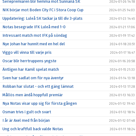
Seriepremiären blir hemma mot Sunnanå SK
2024-01-26 14:18
NIK börjar mot Boden City FC i Stora Coop Cup
2024-01-25 14:03
Uppdatering: Luleå SK tackar ja till div 3-plats
2024-01-23 14:45
Notas besegrade IFK Luleå med 1-0
2024-01-21 17:06
Intressant match mot IFK på söndag
2024-01-19 17:42
Nye Johan har hunnit med en hel del
2024-01-18 20:51
Viggo vill vinna till varje pris
2024-01-17 16:47
Oscar blir herrtruppens yngste
2024-01-16 20:58
Äntligen har Kamil spelat match
2024-01-15 21:33
Sven har sadlat om för nya äventyr
2024-01-14 13:18
Robban har slutat - och ett gäng lämnat
2024-01-13 17:28
Mållös men ändå hoppfull premiär
2024-01-13 16:33
Nya Notas visar upp sig för första gången
2024-01-12 19:43
Osman trivs i gult och svart
2024-01-12 18:14
I år är Axel med från början
2024-01-12 07:48
Ung och kraftfull back valde Notas
2024-01-11 18:24