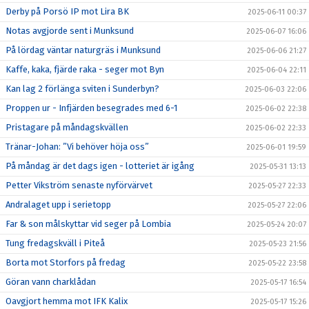
Derby på Porsö IP mot Lira BK
2025-06-11 00:37
Notas avgjorde sent i Munksund
2025-06-07 16:06
På lördag väntar naturgräs i Munksund
2025-06-06 21:27
Kaffe, kaka, fjärde raka - seger mot Byn
2025-06-04 22:11
Kan lag 2 förlänga sviten i Sunderbyn?
2025-06-03 22:06
Proppen ur - Infjärden besegrades med 6-1
2025-06-02 22:38
Pristagare på måndagskvällen
2025-06-02 22:33
Tränar-Johan: ”Vi behöver höja oss”
2025-06-01 19:59
På måndag är det dags igen - lotteriet är igång
2025-05-31 13:13
Petter Vikström senaste nyförvärvet
2025-05-27 22:33
Andralaget upp i serietopp
2025-05-27 22:06
Far & son målskyttar vid seger på Lombia
2025-05-24 20:07
Tung fredagskväll i Piteå
2025-05-23 21:56
Borta mot Storfors på fredag
2025-05-22 23:58
Göran vann charklådan
2025-05-17 16:54
Oavgjort hemma mot IFK Kalix
2025-05-17 15:26