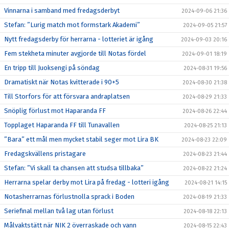
Vinnarna i samband med fredagsderbyt
2024-09-06 21:36
Stefan: ”Lurig match mot formstark Akademi”
2024-09-05 21:57
Nytt fredagsderby för herrarna - lotteriet är igång
2024-09-03 20:16
Fem stekheta minuter avgjorde till Notas fördel
2024-09-01 18:19
En tripp till Juoksengi på söndag
2024-08-31 19:56
Dramatiskt när Notas kvitterade i 90+5
2024-08-30 21:38
Till Storfors för att försvara andraplatsen
2024-08-29 21:33
Snöplig förlust mot Haparanda FF
2024-08-26 22:44
Topplaget Haparanda FF till Tunavallen
2024-08-25 21:13
”Bara” ett mål men mycket stabil seger mot Lira BK
2024-08-23 22:09
Fredagskvällens pristagare
2024-08-23 21:44
Stefan: ”Vi skall ta chansen att studsa tillbaka”
2024-08-22 21:24
Herrarna spelar derby mot Lira på fredag - lotteri igång
2024-08-21 14:15
Notasherrarnas förlustnolla sprack i Boden
2024-08-19 21:33
Seriefinal mellan två lag utan förlust
2024-08-18 22:13
Målvaktstätt när NIK 2 överraskade och vann
2024-08-15 22:43