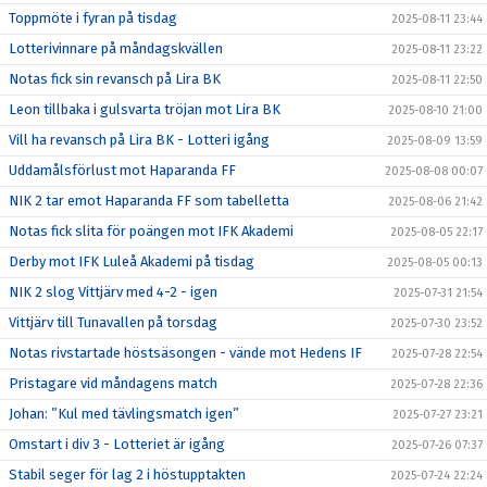
Toppmöte i fyran på tisdag
2025-08-11 23:44
Lotterivinnare på måndagskvällen
2025-08-11 23:22
Notas fick sin revansch på Lira BK
2025-08-11 22:50
Leon tillbaka i gulsvarta tröjan mot Lira BK
2025-08-10 21:00
Vill ha revansch på Lira BK - Lotteri igång
2025-08-09 13:59
Uddamålsförlust mot Haparanda FF
2025-08-08 00:07
NIK 2 tar emot Haparanda FF som tabelletta
2025-08-06 21:42
Notas fick slita för poängen mot IFK Akademi
2025-08-05 22:17
Derby mot IFK Luleå Akademi på tisdag
2025-08-05 00:13
NIK 2 slog Vittjärv med 4-2 - igen
2025-07-31 21:54
Vittjärv till Tunavallen på torsdag
2025-07-30 23:52
Notas rivstartade höstsäsongen - vände mot Hedens IF
2025-07-28 22:54
Pristagare vid måndagens match
2025-07-28 22:36
Johan: ”Kul med tävlingsmatch igen”
2025-07-27 23:21
Omstart i div 3 - Lotteriet är igång
2025-07-26 07:37
Stabil seger för lag 2 i höstupptakten
2025-07-24 22:24