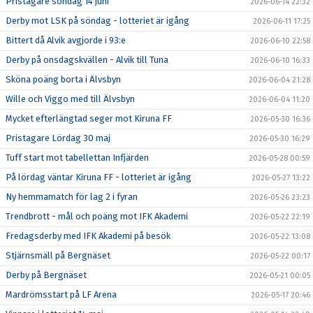
Pristagare söndag 14 juni
2026-06-14 22:32
Derby mot LSK på söndag - lotteriet är igång
2026-06-11 17:25
Bittert då Alvik avgjorde i 93:e
2026-06-10 22:58
Derby på onsdagskvällen - Alvik till Tuna
2026-06-10 16:33
Sköna poäng borta i Älvsbyn
2026-06-04 21:28
Wille och Viggo med till Älvsbyn
2026-06-04 11:20
Mycket efterlängtad seger mot Kiruna FF
2026-05-30 16:36
Pristagare Lördag 30 maj
2026-05-30 16:29
Tuff start mot tabellettan Infjärden
2026-05-28 00:59
På lördag väntar Kiruna FF - lotteriet är igång
2026-05-27 13:22
Ny hemmamatch för lag 2 i fyran
2026-05-26 23:23
Trendbrott - mål och poäng mot IFK Akademi
2026-05-22 22:19
Fredagsderby med IFK Akademi på besök
2026-05-22 13:08
Stjärnsmäll på Bergnäset
2026-05-22 00:17
Derby på Bergnäset
2026-05-21 00:05
Mardrömsstart på LF Arena
2026-05-17 20:46