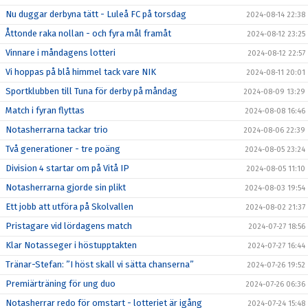
Nu duggar derbyna tätt - Luleå FC på torsdag
2024-08-14 22:38
Åttonde raka nollan - och fyra mål framåt
2024-08-12 23:25
Vinnare i måndagens lotteri
2024-08-12 22:57
Vi hoppas på blå himmel tack vare NIK
2024-08-11 20:01
Sportklubben till Tuna för derby på måndag
2024-08-09 13:29
Match i fyran flyttas
2024-08-08 16:46
Notasherrarna tackar trio
2024-08-06 22:39
Två generationer - tre poäng
2024-08-05 23:24
Division 4 startar om på Vitå IP
2024-08-05 11:10
Notasherrarna gjorde sin plikt
2024-08-03 19:54
Ett jobb att utföra på Skolvallen
2024-08-02 21:37
Pristagare vid lördagens match
2024-07-27 18:56
Klar Notasseger i höstupptakten
2024-07-27 16:44
Tränar-Stefan: ”I höst skall vi sätta chanserna”
2024-07-26 19:52
Premiärträning för ung duo
2024-07-26 06:36
Notasherrar redo för omstart - lotteriet är igång
2024-07-24 15:48