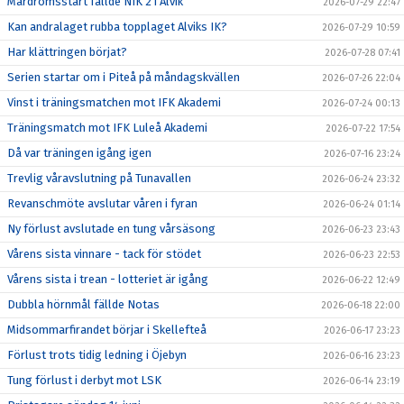
Mardrömsstart fällde NIK 2 i Alvik
2026-07-29 22:47
Kan andralaget rubba topplaget Alviks IK?
2026-07-29 10:59
Har klättringen börjat?
2026-07-28 07:41
Serien startar om i Piteå på måndagskvällen
2026-07-26 22:04
Vinst i träningsmatchen mot IFK Akademi
2026-07-24 00:13
Träningsmatch mot IFK Luleå Akademi
2026-07-22 17:54
Då var träningen igång igen
2026-07-16 23:24
Trevlig våravslutning på Tunavallen
2026-06-24 23:32
Revanschmöte avslutar våren i fyran
2026-06-24 01:14
Ny förlust avslutade en tung vårsäsong
2026-06-23 23:43
Vårens sista vinnare - tack för stödet
2026-06-23 22:53
Vårens sista i trean - lotteriet är igång
2026-06-22 12:49
Dubbla hörnmål fällde Notas
2026-06-18 22:00
Midsommarfirandet börjar i Skellefteå
2026-06-17 23:23
Förlust trots tidig ledning i Öjebyn
2026-06-16 23:23
Tung förlust i derbyt mot LSK
2026-06-14 23:19