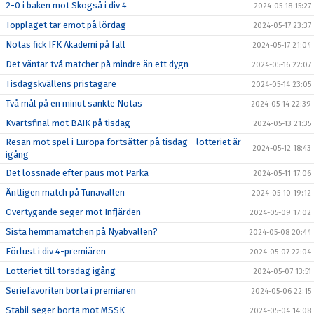
2-0 i baken mot Skogså i div 4
2024-05-18 15:27
Topplaget tar emot på lördag
2024-05-17 23:37
Notas fick IFK Akademi på fall
2024-05-17 21:04
Det väntar två matcher på mindre än ett dygn
2024-05-16 22:07
Tisdagskvällens pristagare
2024-05-14 23:05
Två mål på en minut sänkte Notas
2024-05-14 22:39
Kvartsfinal mot BAIK på tisdag
2024-05-13 21:35
Resan mot spel i Europa fortsätter på tisdag - lotteriet är
2024-05-12 18:43
igång
Det lossnade efter paus mot Parka
2024-05-11 17:06
Äntligen match på Tunavallen
2024-05-10 19:12
Övertygande seger mot Infjärden
2024-05-09 17:02
Sista hemmamatchen på Nyabvallen?
2024-05-08 20:44
Förlust i div 4-premiären
2024-05-07 22:04
Lotteriet till torsdag igång
2024-05-07 13:51
Seriefavoriten borta i premiären
2024-05-06 22:15
Stabil seger borta mot MSSK
2024-05-04 14:08