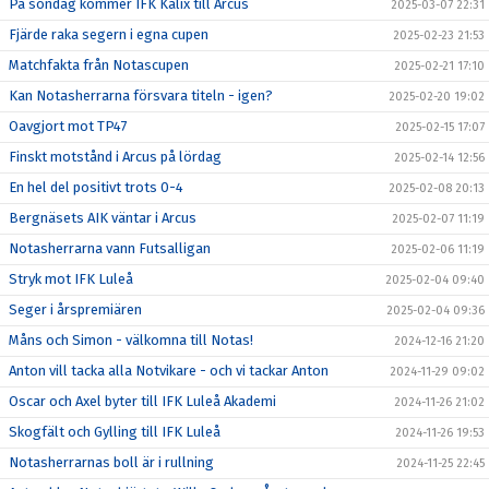
På söndag kommer IFK Kalix till Arcus
2025-03-07 22:31
Fjärde raka segern i egna cupen
2025-02-23 21:53
Matchfakta från Notascupen
2025-02-21 17:10
Kan Notasherrarna försvara titeln - igen?
2025-02-20 19:02
Oavgjort mot TP47
2025-02-15 17:07
Finskt motstånd i Arcus på lördag
2025-02-14 12:56
En hel del positivt trots 0-4
2025-02-08 20:13
Bergnäsets AIK väntar i Arcus
2025-02-07 11:19
Notasherrarna vann Futsalligan
2025-02-06 11:19
Stryk mot IFK Luleå
2025-02-04 09:40
Seger i årspremiären
2025-02-04 09:36
Måns och Simon - välkomna till Notas!
2024-12-16 21:20
Anton vill tacka alla Notvikare - och vi tackar Anton
2024-11-29 09:02
Oscar och Axel byter till IFK Luleå Akademi
2024-11-26 21:02
Skogfält och Gylling till IFK Luleå
2024-11-26 19:53
Notasherrarnas boll är i rullning
2024-11-25 22:45