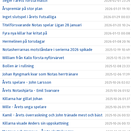
Seger i årets första match
2026-02-01 23:24
Årspremiär på stor plan
2026-01-31 19:10
Inget slutspel i årets Futsalliga
2026-01-29 00:03
Titelförsvarande Notas spelar Ligan 28 januari
2026-01-20 10:24
Fyra nya killar har kritat på
2026-01-13 00:08
Hermelinen på torsdagar
2026-01-08 20:16
Notasherrarnas motståndare i serierna 2026 spikade
2025-12-19 10:49
William från Kalix första nyförvärvet
2025-12-15 23:19
Bollen är i rullning
2025-12-08 23:33
Johan Ryngmark kvar som Notas herrtränare
2025-12-06 17:39
Årets spelare - John Larsson
2025-10-26 02:02
Årets Notashjärta - Emil Svarvare
2025-10-26 01:52
Killarna har gillat Johan
2025-10-26 01:37
Wille - Årets unga spelare
2025-10-26 01:19
Kamil - årets överraskning och John tränade mest och bäst
2025-10-26 00:53
Killarna visade Anders sin uppskattning
2025-10-26 00:13