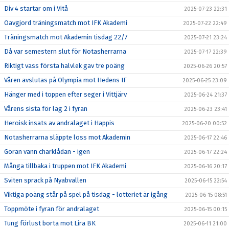
Div 4 startar om i Vitå
2025-07-23 22:31
Oavgjord träningsmatch mot IFK Akademi
2025-07-22 22:49
Träningsmatch mot Akademin tisdag 22/7
2025-07-21 23:24
Då var semestern slut för Notasherrarna
2025-07-17 22:39
Riktigt vass första halvlek gav tre poäng
2025-06-26 20:57
Våren avslutas på Olympia mot Hedens IF
2025-06-25 23:09
Hänger med i toppen efter seger i Vittjärv
2025-06-24 21:37
Vårens sista för lag 2 i fyran
2025-06-23 23:41
Heroisk insats av andralaget i Happis
2025-06-20 00:52
Notasherrarna släppte loss mot Akademin
2025-06-17 22:46
Göran vann charklådan - igen
2025-06-17 22:24
Många tillbaka i truppen mot IFK Akademi
2025-06-16 20:17
Sviten sprack på Nyabvallen
2025-06-15 22:54
Viktiga poäng står på spel på tisdag - lotteriet är igång
2025-06-15 08:51
Toppmöte i fyran för andralaget
2025-06-15 00:15
Tung förlust borta mot Lira BK
2025-06-11 21:00