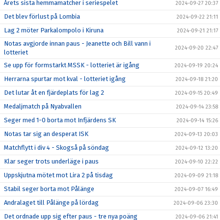
Årets sista hemmamatcher i seriespelet
2024-09-27 20:37
Det blev förlust på Lombia
2024-09-22 21:11
Lag 2 möter Parkalompolo i Kiruna
2024-09-21 21:17
Notas avgjorde innan paus - Jeanette och Bill vann i
2024-09-20 22:47
lotteriet
Se upp för formstarkt MSSK - lotteriet är igång
2024-09-19 20:24
Herrarna spurtar mot kval - lotteriet igång
2024-09-18 21:20
Det lutar åt en fjärdeplats för lag 2
2024-09-15 20:49
Medaljmatch på Nyabvallen
2024-09-14 23:58
Seger med 1-0 borta mot Infjärdens SK
2024-09-14 15:26
Notas tar sig an desperat ISK
2024-09-13 20:03
Matchflytt i div 4 - Skogså på söndag
2024-09-12 13:20
Klar seger trots underläge i paus
2024-09-10 22:22
Uppskjutna mötet mot Lira 2 på tisdag
2024-09-09 21:18
Stabil seger borta mot Pålänge
2024-09-07 16:49
Andralaget till Pålänge på lördag
2024-09-06 23:30
Det ordnade upp sig efter paus - tre nya poäng
2024-09-06 21:41