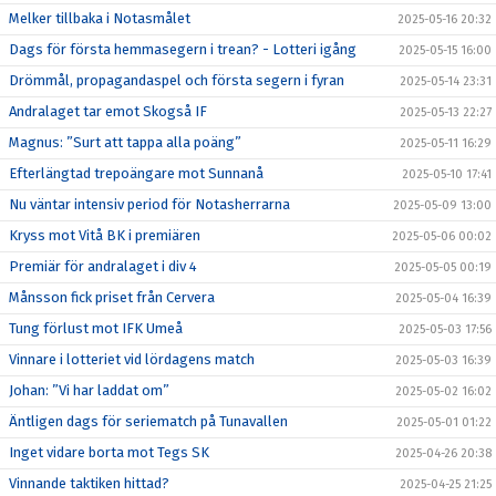
Melker tillbaka i Notasmålet
2025-05-16 20:32
Dags för första hemmasegern i trean? - Lotteri igång
2025-05-15 16:00
Drömmål, propagandaspel och första segern i fyran
2025-05-14 23:31
Andralaget tar emot Skogså IF
2025-05-13 22:27
Magnus: ”Surt att tappa alla poäng”
2025-05-11 16:29
Efterlängtad trepoängare mot Sunnanå
2025-05-10 17:41
Nu väntar intensiv period för Notasherrarna
2025-05-09 13:00
Kryss mot Vitå BK i premiären
2025-05-06 00:02
Premiär för andralaget i div 4
2025-05-05 00:19
Månsson fick priset från Cervera
2025-05-04 16:39
Tung förlust mot IFK Umeå
2025-05-03 17:56
Vinnare i lotteriet vid lördagens match
2025-05-03 16:39
Johan: ”Vi har laddat om”
2025-05-02 16:02
Äntligen dags för seriematch på Tunavallen
2025-05-01 01:22
Inget vidare borta mot Tegs SK
2025-04-26 20:38
Vinnande taktiken hittad?
2025-04-25 21:25