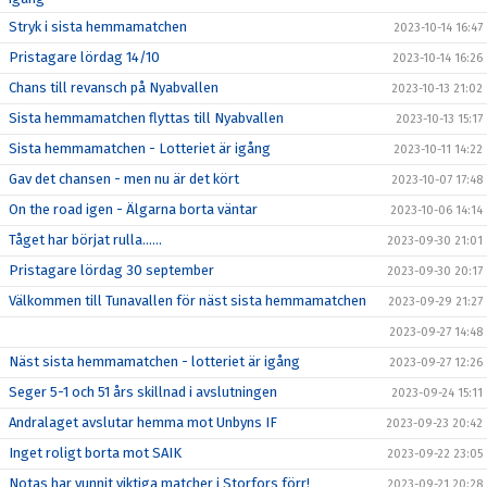
Stryk i sista hemmamatchen
2023-10-14 16:47
Pristagare lördag 14/10
2023-10-14 16:26
Chans till revansch på Nyabvallen
2023-10-13 21:02
Sista hemmamatchen flyttas till Nyabvallen
2023-10-13 15:17
Sista hemmamatchen - Lotteriet är igång
2023-10-11 14:22
Gav det chansen - men nu är det kört
2023-10-07 17:48
On the road igen - Älgarna borta väntar
2023-10-06 14:14
Tåget har börjat rulla……
2023-09-30 21:01
Pristagare lördag 30 september
2023-09-30 20:17
Välkommen till Tunavallen för näst sista hemmamatchen
2023-09-29 21:27
2023-09-27 14:48
Näst sista hemmamatchen - lotteriet är igång
2023-09-27 12:26
Seger 5-1 och 51 års skillnad i avslutningen
2023-09-24 15:11
Andralaget avslutar hemma mot Unbyns IF
2023-09-23 20:42
Inget roligt borta mot SAIK
2023-09-22 23:05
Notas har vunnit viktiga matcher i Storfors förr!
2023-09-21 20:28