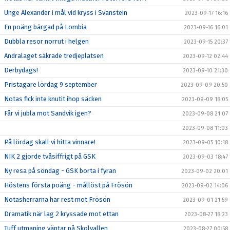
Unge Alexander i mål vid kryss i Svanstein
2023-09-17 16:16
En poäng bärgad på Lombia
2023-09-16 16:01
Dubbla resor norrut i helgen
2023-09-15 20:37
Andralaget säkrade tredjeplatsen
2023-09-12 02:44
Derbydags!
2023-09-10 21:30
Pristagare lördag 9 september
2023-09-09 20:50
Notas fick inte knutit ihop säcken
2023-09-09 18:05
Får vi jubla mot Sandvik igen?
2023-09-08 21:07
2023-09-08 11:03
På lördag skall vi hitta vinnare!
2023-09-05 10:18
NIK 2 gjorde tvåsiffrigt på GSK
2023-09-03 18:47
Ny resa på söndag - GSK borta i fyran
2023-09-02 20:01
Höstens första poäng - mållöst på Frösön
2023-09-02 14:06
Notasherrarna har rest mot Frösön
2023-09-01 21:59
Dramatik när lag 2 kryssade mot ettan
2023-08-27 18:23
Tuff utmaning väntar på Skolvallen
2023-08-27 00:58