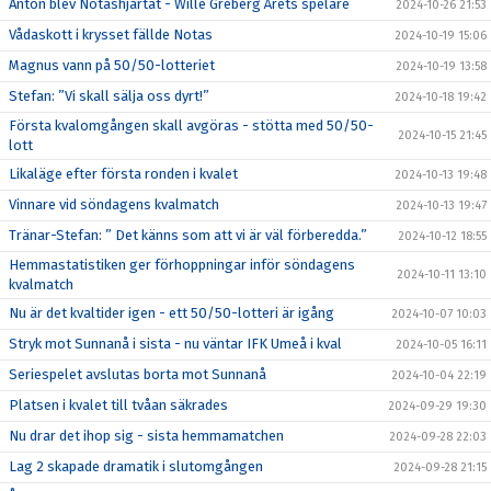
Anton blev Notashjärtat - Wille Greberg Årets spelare
2024-10-26 21:53
Vådaskott i krysset fällde Notas
2024-10-19 15:06
Magnus vann på 50/50-lotteriet
2024-10-19 13:58
Stefan: ”Vi skall sälja oss dyrt!”
2024-10-18 19:42
Första kvalomgången skall avgöras - stötta med 50/50-
2024-10-15 21:45
lott
Likaläge efter första ronden i kvalet
2024-10-13 19:48
Vinnare vid söndagens kvalmatch
2024-10-13 19:47
Tränar-Stefan: ” Det känns som att vi är väl förberedda.”
2024-10-12 18:55
Hemmastatistiken ger förhoppningar inför söndagens
2024-10-11 13:10
kvalmatch
Nu är det kvaltider igen - ett 50/50-lotteri är igång
2024-10-07 10:03
Stryk mot Sunnanå i sista - nu väntar IFK Umeå i kval
2024-10-05 16:11
Seriespelet avslutas borta mot Sunnanå
2024-10-04 22:19
Platsen i kvalet till tvåan säkrades
2024-09-29 19:30
Nu drar det ihop sig - sista hemmamatchen
2024-09-28 22:03
Lag 2 skapade dramatik i slutomgången
2024-09-28 21:15