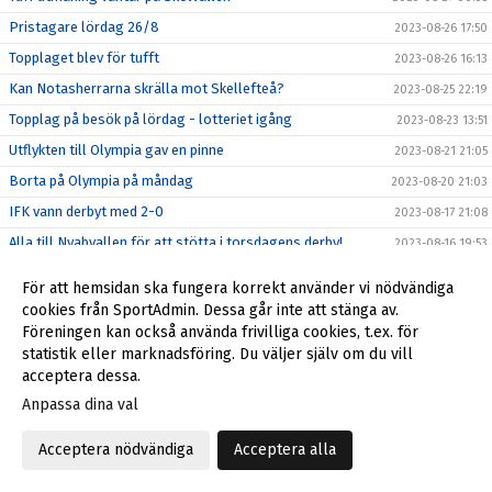
Pristagare lördag 26/8
2023-08-26 17:50
Topplaget blev för tufft
2023-08-26 16:13
Kan Notasherrarna skrälla mot Skellefteå?
2023-08-25 22:19
Topplag på besök på lördag - lotteriet igång
2023-08-23 13:51
Utflykten till Olympia gav en pinne
2023-08-21 21:05
Borta på Olympia på måndag
2023-08-20 21:03
IFK vann derbyt med 2-0
2023-08-17 21:08
Alla till Nyabvallen för att stötta i torsdagens derby!
2023-08-16 19:53
Stark insats mot topplaget Haparanda FF
2023-08-14 22:42
För att hemsidan ska fungera korrekt använder vi nödvändiga
Topplag till Tuna på måndagen
2023-08-13 21:32
cookies från SportAdmin. Dessa går inte att stänga av.
Föreningen kan också använda frivilliga cookies, t.ex. för
Tunga 0-1 i derbyt mot BAIK
2023-08-11 00:13
statistik eller marknadsföring. Du väljer själv om du vill
Pristagare torsdag 10/8
2023-08-10 23:08
acceptera dessa.
Derbytruppen mot BAIK klar
2023-08-09 19:49
Anpassa dina val
2023-08-09 15:21
Acceptera nödvändiga
Acceptera alla
Det gick bra med Henke och Elias i laget
2023-08-08 21:46
Henke och Elias tillbaka mot Pålänge
2023-08-08 07:24