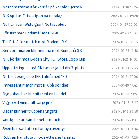
Notasherrarna gör karriär på kanalön Jersey
2024-01-30 15:24
NIK spelar Futsalligan på onsdag
2024-01-28 19:28
Nu har även Wille gjort Notasdebut
2024-01-27 20:03
Förlust med uddamål mot BBK
2024-01-27 16:21
Till Piteå för match mot Bodens BK
2024-01-26 21:55
Seriepremiären blir hemma mot Sunnanå SK
2024-01-26 14:18
NIK börjar mot Boden City FC i Stora Coop Cup
2024-01-25 14:03
Uppdatering: Luleå SK tackar ja till div 3-plats
2024-01-23 14:45
Notas besegrade IFK Luleå med 1-0
2024-01-21 17:06
Intressant match mot IFK på söndag
2024-01-19 17:42
Nye Johan har hunnit med en hel del
2024-01-18 20:51
Viggo vill vinna till varje pris
2024-01-17 16:47
Oscar blir herrtruppens yngste
2024-01-16 20:58
Äntligen har Kamil spelat match
2024-01-15 21:33
Sven har sadlat om för nya äventyr
2024-01-14 13:18
Robban har slutat - och ett gäng lämnat
2024-01-13 17:28