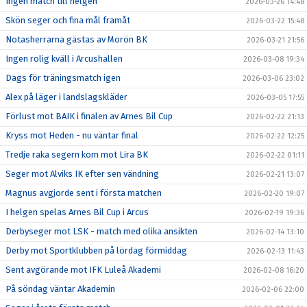
Ingen match till helgen
2026-03-26 14:48
Skön seger och fina mål framåt
2026-03-22 15:48
Notasherrarna gästas av Morön BK
2026-03-21 21:56
Ingen rolig kväll i Arcushallen
2026-03-08 19:34
Dags för träningsmatch igen
2026-03-06 23:02
Alex på läger i landslagskläder
2026-03-05 17:55
Förlust mot BAIK i finalen av Arnes Bil Cup
2026-02-22 21:13
Kryss mot Heden - nu väntar final
2026-02-22 12:25
Tredje raka segern kom mot Lira BK
2026-02-22 01:11
Seger mot Alviks IK efter sen vändning
2026-02-21 13:07
Magnus avgjorde sent i första matchen
2026-02-20 19:07
I helgen spelas Arnes Bil Cup i Arcus
2026-02-19 19:36
Derbyseger mot LSK - match med olika ansikten
2026-02-14 13:10
Derby mot Sportklubben på lördag förmiddag
2026-02-13 11:43
Sent avgörande mot IFK Luleå Akademi
2026-02-08 16:20
På söndag väntar Akademin
2026-02-06 22:00