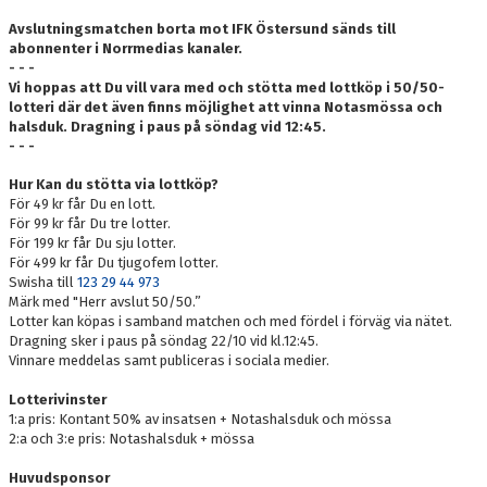
Avslutningsmatchen borta mot IFK Östersund sänds till
abonnenter i Norrmedias kanaler.
- - -
Vi hoppas att Du vill vara med och stötta med lottköp i 50/50-
lotteri där det även finns möjlighet att vinna Notasmössa och
halsduk. Dragning i paus på söndag vid 12:45.
- - -
Hur Kan du stötta via lottköp?
För 49 kr får Du en lott.
För 99 kr får Du tre lotter.
För 199 kr får Du sju lotter.
För 499 kr får Du tjugofem lotter.
Swisha till
123 29 44 973
Märk med "Herr avslut 50/50.”
Lotter kan köpas i samband matchen och med fördel i förväg via nätet.
Dragning sker i paus på söndag 22/10 vid kl.12:45.
Vinnare meddelas samt publiceras i sociala medier.
Lotterivinster
1:a pris: Kontant 50% av insatsen + Notashalsduk och mössa
2:a och 3:e pris: Notashalsduk + mössa
Huvudsponsor