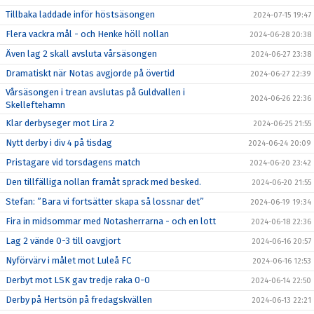
Tillbaka laddade inför höstsäsongen
2024-07-15 19:47
Flera vackra mål - och Henke höll nollan
2024-06-28 20:38
Även lag 2 skall avsluta vårsäsongen
2024-06-27 23:38
Dramatiskt när Notas avgjorde på övertid
2024-06-27 22:39
Vårsäsongen i trean avslutas på Guldvallen i
2024-06-26 22:36
Skelleftehamn
Klar derbyseger mot Lira 2
2024-06-25 21:55
Nytt derby i div 4 på tisdag
2024-06-24 20:09
Pristagare vid torsdagens match
2024-06-20 23:42
Den tillfälliga nollan framåt sprack med besked.
2024-06-20 21:55
Stefan: ”Bara vi fortsätter skapa så lossnar det”
2024-06-19 19:34
Fira in midsommar med Notasherrarna - och en lott
2024-06-18 22:36
Lag 2 vände 0-3 till oavgjort
2024-06-16 20:57
Nyförvärv i målet mot Luleå FC
2024-06-16 12:53
Derbyt mot LSK gav tredje raka 0-0
2024-06-14 22:50
Derby på Hertsön på fredagskvällen
2024-06-13 22:21