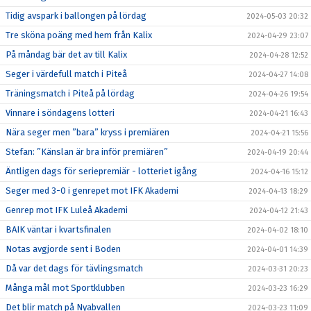
Tidig avspark i ballongen på lördag
2024-05-03 20:32
Tre sköna poäng med hem från Kalix
2024-04-29 23:07
På måndag bär det av till Kalix
2024-04-28 12:52
Seger i värdefull match i Piteå
2024-04-27 14:08
Träningsmatch i Piteå på lördag
2024-04-26 19:54
Vinnare i söndagens lotteri
2024-04-21 16:43
Nära seger men ”bara” kryss i premiären
2024-04-21 15:56
Stefan: ”Känslan är bra inför premiären”
2024-04-19 20:44
Äntligen dags för seriepremiär - lotteriet igång
2024-04-16 15:12
Seger med 3-0 i genrepet mot IFK Akademi
2024-04-13 18:29
Genrep mot IFK Luleå Akademi
2024-04-12 21:43
BAIK väntar i kvartsfinalen
2024-04-02 18:10
Notas avgjorde sent i Boden
2024-04-01 14:39
Då var det dags för tävlingsmatch
2024-03-31 20:23
Många mål mot Sportklubben
2024-03-23 16:29
Det blir match på Nyabvallen
2024-03-23 11:09