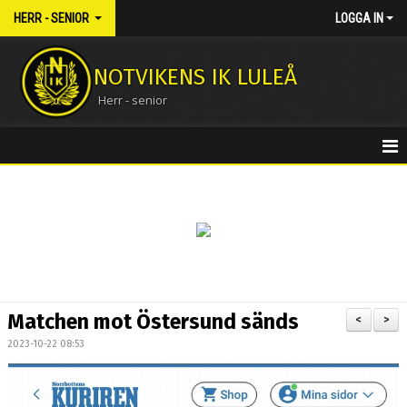
HERR - SENIOR
LOGGA IN
NOTVIKENS IK LULEÅ
Herr - senior
HEM
NYHETER
KALENDER
MATCHER
Matchen mot Östersund sänds
<
>
TRUPPEN
2023-10-22 08:53
BILDGALLERI