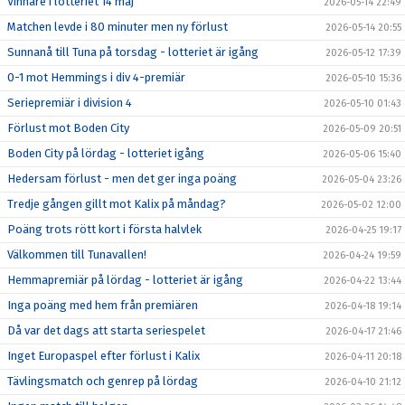
Vinnare i lotteriet 14 maj
2026-05-14 22:49
Matchen levde i 80 minuter men ny förlust
2026-05-14 20:55
Sunnanå till Tuna på torsdag - lotteriet är igång
2026-05-12 17:39
0-1 mot Hemmings i div 4-premiär
2026-05-10 15:36
Seriepremiär i division 4
2026-05-10 01:43
Förlust mot Boden City
2026-05-09 20:51
Boden City på lördag - lotteriet igång
2026-05-06 15:40
Hedersam förlust - men det ger inga poäng
2026-05-04 23:26
Tredje gången gillt mot Kalix på måndag?
2026-05-02 12:00
Poäng trots rött kort i första halvlek
2026-04-25 19:17
Välkommen till Tunavallen!
2026-04-24 19:59
Hemmapremiär på lördag - lotteriet är igång
2026-04-22 13:44
Inga poäng med hem från premiären
2026-04-18 19:14
Då var det dags att starta seriespelet
2026-04-17 21:46
Inget Europaspel efter förlust i Kalix
2026-04-11 20:18
Tävlingsmatch och genrep på lördag
2026-04-10 21:12