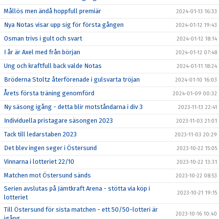
Mållös men ändå hoppfull premiär
2024-01-13 16:33
Nya Notas visar upp sig för första gången
2024-01-12 19:43
Osman trivs i gult och svart
2024-01-12 18:14
I år är Axel med från början
2024-01-12 07:48
Ung och kraftfull back valde Notas
2024-01-11 18:24
Bröderna Stoltz återförenade i gulsvarta tröjan
2024-01-10 16:03
Årets första träning genomförd
2024-01-09 00:32
Ny säsong igång - detta blir motståndarna i div 3
2023-11-13 22:41
Individuella pristagare säsongen 2023
2023-11-03 21:01
Tack till ledarstaben 2023
2023-11-03 20:29
Det blev ingen seger i Östersund
2023-10-22 15:05
Vinnarna i lotteriet 22/10
2023-10-22 13:31
Matchen mot Östersund sänds
2023-10-22 08:53
Serien avslutas på Jämtkraft Arena - stötta via köp i
2023-10-21 19:15
lotteriet
Till Östersund för sista matchen - ett 50/50-lotteri är
2023-10-16 10:40
igång