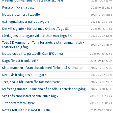
Magnus och Hampus - Årets skyttekungar
2025-10-25 23:47
Persson fick sina byxor
2025-10-25 23:26
Notas slutar fyra i tabellen
2025-10-04 16:32
Allt i egna händer när det avgörs
2025-10-03 21:25
Det vill sig inte - förlust med 0-1 mot Tegs SK
2025-09-27 17:53
Lördagens pristagare vid matchen mot Tegs SK
2025-09-27 17:10
Tegs SK kommer till Tuna för årets sista hemmamatch -
2025-09-25 13:19
Lotteriet är igång
Notas rådde inte på tabelltvåan IFK Umeå
2025-09-20 22:54
Dags för ett trendbrott?
2025-09-19 22:37
Sista matchen i fyran slutade med förlust på Skolvallen
2025-09-13 22:35
Detta är fredagens pristagare
2025-09-12 23:17
Tredje raka förlusten för Notasherrarna
2025-09-12 21:32
Ny fredagsmatch - Sunnanå på besök - Lotteriet är igång
2025-09-10 12:35
Skogsås chockstart sänkte NIK:s lag 2
2025-09-07 19:24
Tuff bortamatch i fyran
2025-09-07 01:23
Notas föll med 2-0 mot IFK Kalix
2025-09-06 18:55