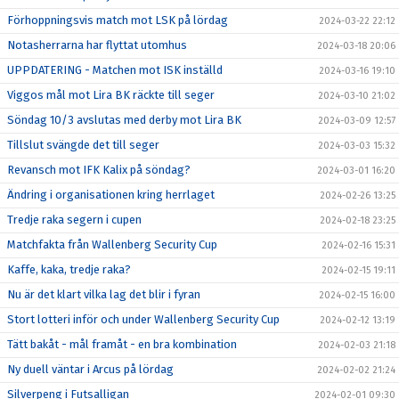
Förhoppningsvis match mot LSK på lördag
2024-03-22 22:12
Notasherrarna har flyttat utomhus
2024-03-18 20:06
UPPDATERING - Matchen mot ISK inställd
2024-03-16 19:10
Viggos mål mot Lira BK räckte till seger
2024-03-10 21:02
Söndag 10/3 avslutas med derby mot Lira BK
2024-03-09 12:57
Tillslut svängde det till seger
2024-03-03 15:32
Revansch mot IFK Kalix på söndag?
2024-03-01 16:20
Ändring i organisationen kring herrlaget
2024-02-26 13:25
Tredje raka segern i cupen
2024-02-18 23:25
Matchfakta från Wallenberg Security Cup
2024-02-16 15:31
Kaffe, kaka, tredje raka?
2024-02-15 19:11
Nu är det klart vilka lag det blir i fyran
2024-02-15 16:00
Stort lotteri inför och under Wallenberg Security Cup
2024-02-12 13:19
Tätt bakåt - mål framåt - en bra kombination
2024-02-03 21:18
Ny duell väntar i Arcus på lördag
2024-02-02 21:24
Silverpeng i Futsalligan
2024-02-01 09:30