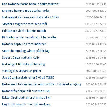
Kan Notasherrarna behålla tätkontakten?
2025-09-05 23:11
En pinne hemma mot Starka Parka
2025-08-31 16:08
Andralaget kan säkra en plats i div 4 2026
2025-08-30 20:18
Storfors avgjorde med sena mål
2025-08-29 22:39
Pristagare vid fredagens match
2025-08-29 22:06
På fredag är det seriefinal på Tunavallen
2025-08-27 13:18
Notas släppte lös mot Infjärden
2025-08-23 16:04
Starkt hemmalag väntar på lördag
2025-08-22 20:52
Seger på nya mattan i Kalix
2025-08-22 00:15
Andralaget till Kalix på torsdag
2025-08-20 22:46
Måndagens vinnare av priser
2025-08-18 23:22
Upp på andra plats efter 5-0 på MSSK
2025-08-18 22:49
Notas med tätkänning tar emot MSSK - lotteriet är igång
2025-08-16 23:27
Notas från början till slut mot Byn
2025-08-15 22:38
Rykte: Orginalåttan spelar mot Byn
2025-08-14 23:49
Lag 2 föll i match med två ansikten
2025-08-13 07:35