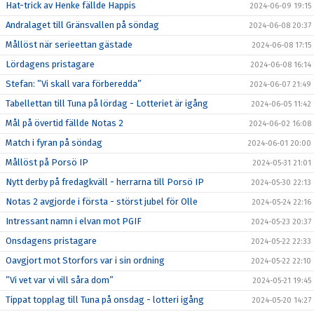
Hat-trick av Henke fällde Happis
2024-06-09 19:15
Andralaget till Gränsvallen på söndag
2024-06-08 20:37
Mållöst när serieettan gästade
2024-06-08 17:15
Lördagens pristagare
2024-06-08 16:14
Stefan: ”Vi skall vara förberedda”
2024-06-07 21:49
Tabellettan till Tuna på lördag - Lotteriet är igång
2024-06-05 11:42
Mål på övertid fällde Notas 2
2024-06-02 16:08
Match i fyran på söndag
2024-06-01 20:00
Mållöst på Porsö IP
2024-05-31 21:01
Nytt derby på fredagkväll - herrarna till Porsö IP
2024-05-30 22:13
Notas 2 avgjorde i första - störst jubel för Olle
2024-05-24 22:16
Intressant namn i elvan mot PGIF
2024-05-23 20:37
Onsdagens pristagare
2024-05-22 22:33
Oavgjort mot Storfors var i sin ordning
2024-05-22 22:10
”Vi vet var vi vill såra dom”
2024-05-21 19:45
Tippat topplag till Tuna på onsdag - lotteri igång
2024-05-20 14:27