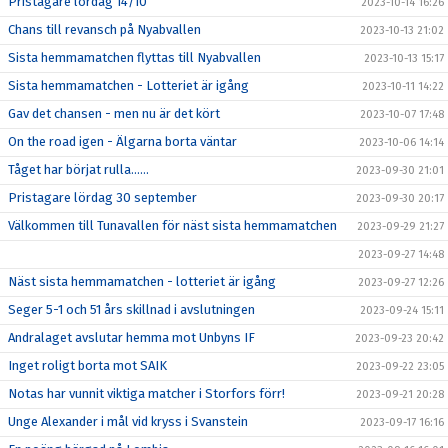
Pristagare lördag 14/10
2023-10-14 16:26
Chans till revansch på Nyabvallen
2023-10-13 21:02
Sista hemmamatchen flyttas till Nyabvallen
2023-10-13 15:17
Sista hemmamatchen - Lotteriet är igång
2023-10-11 14:22
Gav det chansen - men nu är det kört
2023-10-07 17:48
On the road igen - Älgarna borta väntar
2023-10-06 14:14
Tåget har börjat rulla……
2023-09-30 21:01
Pristagare lördag 30 september
2023-09-30 20:17
Välkommen till Tunavallen för näst sista hemmamatchen
2023-09-29 21:27
2023-09-27 14:48
Näst sista hemmamatchen - lotteriet är igång
2023-09-27 12:26
Seger 5-1 och 51 års skillnad i avslutningen
2023-09-24 15:11
Andralaget avslutar hemma mot Unbyns IF
2023-09-23 20:42
Inget roligt borta mot SAIK
2023-09-22 23:05
Notas har vunnit viktiga matcher i Storfors förr!
2023-09-21 20:28
Unge Alexander i mål vid kryss i Svanstein
2023-09-17 16:16