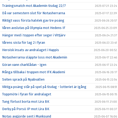
Träningsmatch mot Akademin tisdag 22/7
2025-07-21 23:24
Då var semestern slut för Notasherrarna
2025-07-17 22:39
Riktigt vass första halvlek gav tre poäng
2025-06-26 20:57
Våren avslutas på Olympia mot Hedens IF
2025-06-25 23:09
Hänger med i toppen efter seger i Vittjärv
2025-06-24 21:37
Vårens sista för lag 2 i fyran
2025-06-23 23:41
Heroisk insats av andralaget i Happis
2025-06-20 00:52
Notasherrarna släppte loss mot Akademin
2025-06-17 22:46
Göran vann charklådan - igen
2025-06-17 22:24
Många tillbaka i truppen mot IFK Akademi
2025-06-16 20:17
Sviten sprack på Nyabvallen
2025-06-15 22:54
Viktiga poäng står på spel på tisdag - lotteriet är igång
2025-06-15 08:51
Toppmöte i fyran för andralaget
2025-06-15 00:15
Tung förlust borta mot Lira BK
2025-06-11 21:00
Derby på Porsö IP mot Lira BK
2025-06-11 00:37
Notas avgjorde sent i Munksund
2025-06-07 16:06