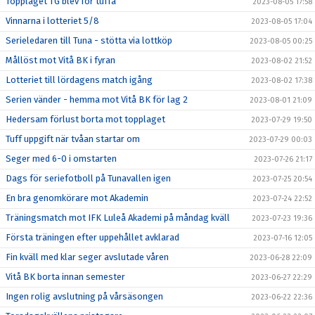
Topplaget TG blev för tuffa
2023-08-05 17:58
Vinnarna i lotteriet 5/8
2023-08-05 17:04
Serieledaren till Tuna - stötta via lottköp
2023-08-05 00:25
Mållöst mot Vitå BK i fyran
2023-08-02 21:52
Lotteriet till lördagens match igång
2023-08-02 17:38
Serien vänder - hemma mot Vitå BK för lag 2
2023-08-01 21:09
Hedersam förlust borta mot topplaget
2023-07-29 19:50
Tuff uppgift när tvåan startar om
2023-07-29 00:03
Seger med 6-0 i omstarten
2023-07-26 21:17
Dags för seriefotboll på Tunavallen igen
2023-07-25 20:54
En bra genomkörare mot Akademin
2023-07-24 22:52
Träningsmatch mot IFK Luleå Akademi på måndag kväll
2023-07-23 19:36
Första träningen efter uppehållet avklarad
2023-07-16 12:05
Fin kväll med klar seger avslutade våren
2023-06-28 22:09
Vitå BK borta innan semester
2023-06-27 22:29
Ingen rolig avslutning på vårsäsongen
2023-06-22 22:36