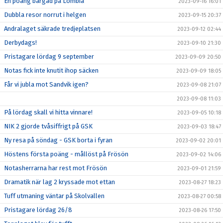
En poäng bärgad på Lombia
2023-09-16 16:01
Dubbla resor norrut i helgen
2023-09-15 20:37
Andralaget säkrade tredjeplatsen
2023-09-12 02:44
Derbydags!
2023-09-10 21:30
Pristagare lördag 9 september
2023-09-09 20:50
Notas fick inte knutit ihop säcken
2023-09-09 18:05
Får vi jubla mot Sandvik igen?
2023-09-08 21:07
2023-09-08 11:03
På lördag skall vi hitta vinnare!
2023-09-05 10:18
NIK 2 gjorde tvåsiffrigt på GSK
2023-09-03 18:47
Ny resa på söndag - GSK borta i fyran
2023-09-02 20:01
Höstens första poäng - mållöst på Frösön
2023-09-02 14:06
Notasherrarna har rest mot Frösön
2023-09-01 21:59
Dramatik när lag 2 kryssade mot ettan
2023-08-27 18:23
Tuff utmaning väntar på Skolvallen
2023-08-27 00:58
Pristagare lördag 26/8
2023-08-26 17:50