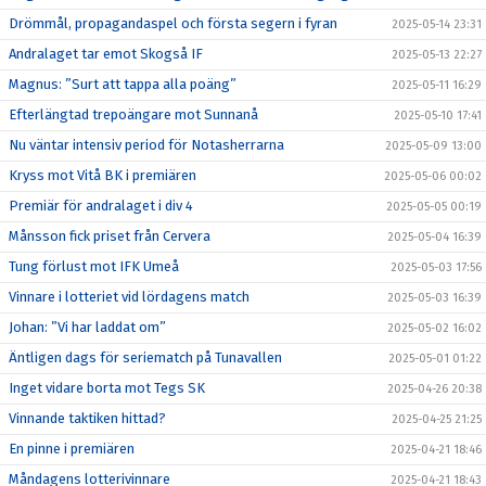
Drömmål, propagandaspel och första segern i fyran
2025-05-14 23:31
Andralaget tar emot Skogså IF
2025-05-13 22:27
Magnus: ”Surt att tappa alla poäng”
2025-05-11 16:29
Efterlängtad trepoängare mot Sunnanå
2025-05-10 17:41
Nu väntar intensiv period för Notasherrarna
2025-05-09 13:00
Kryss mot Vitå BK i premiären
2025-05-06 00:02
Premiär för andralaget i div 4
2025-05-05 00:19
Månsson fick priset från Cervera
2025-05-04 16:39
Tung förlust mot IFK Umeå
2025-05-03 17:56
Vinnare i lotteriet vid lördagens match
2025-05-03 16:39
Johan: ”Vi har laddat om”
2025-05-02 16:02
Äntligen dags för seriematch på Tunavallen
2025-05-01 01:22
Inget vidare borta mot Tegs SK
2025-04-26 20:38
Vinnande taktiken hittad?
2025-04-25 21:25
En pinne i premiären
2025-04-21 18:46
Måndagens lotterivinnare
2025-04-21 18:43