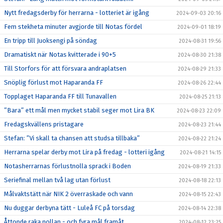
Nytt fredagsderby för herrarna - lotteriet är igång
2024-09-03 20:16
Fem stekheta minuter avgjorde till Notas fördel
2024-09-01 18:19
En tripp till Juoksengi på söndag
2024-08-31 19:56
Dramatiskt när Notas kvitterade i 90+5
2024-08-30 21:38
Till Storfors för att försvara andraplatsen
2024-08-29 21:33
Snöplig förlust mot Haparanda FF
2024-08-26 22:44
Topplaget Haparanda FF till Tunavallen
2024-08-25 21:13
”Bara” ett mål men mycket stabil seger mot Lira BK
2024-08-23 22:09
Fredagskvällens pristagare
2024-08-23 21:44
Stefan: ”Vi skall ta chansen att studsa tillbaka”
2024-08-22 21:24
Herrarna spelar derby mot Lira på fredag - lotteri igång
2024-08-21 14:15
Notasherrarnas förlustnolla sprack i Boden
2024-08-19 21:33
Seriefinal mellan två lag utan förlust
2024-08-18 22:13
Målvaktstätt när NIK 2 överraskade och vann
2024-08-15 22:43
Nu duggar derbyna tätt - Luleå FC på torsdag
2024-08-14 22:38
Åttonde raka nollan - och fyra mål framåt
2024-08-12 23:25