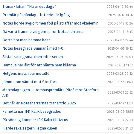
Tränar-Johan: ”Nu är det dags”
2025-04-19 20:44
Premiär på måndag - lotteriet är igång
2025-04-17 18:56
Notas borde avgjort men föll på straffar mot Akademin
2025-04-12 15:24
Då var vi framme vid genrep för Notasherrarna
2025-04-11 18:43
Borta bra men hemma bäst
2025-04-07 19:44
Notas besegrade Sunnanå med 1-0
2025-04-05 16:12
Sista träningsmatchen inför serien
2025-04-04 20:01
Hampus har åkt för att hämta hem killarna
2025-04-01 11:57
Helgens match blir inställd
2025-03-28 09:12
Jämnt som väntat mot Storfors
2025-03-22 13:40
Matchdags igen - utomhuspremiär i Piteå mot Storfors
2025-03-21 22:52
AIK
Det här är Notasherrarnas tränartrio 2025
2025-03-14 11:20
Femetta när IFK Kalix besegrades
2025-03-09 18:55
På söndag kommer IFK Kalix till Arcus
2025-03-07 22:31
Fjärde raka segern i egna cupen
2025-02-23 21:53