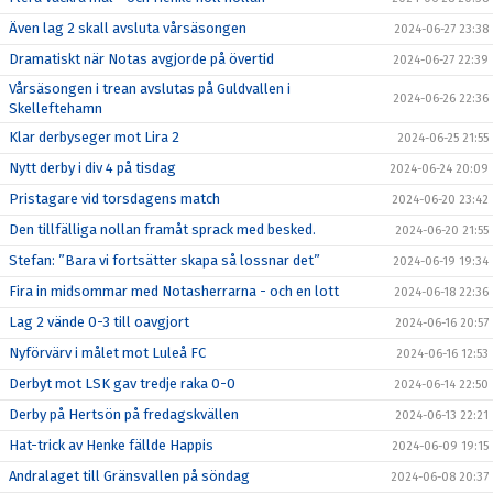
Även lag 2 skall avsluta vårsäsongen
2024-06-27 23:38
Dramatiskt när Notas avgjorde på övertid
2024-06-27 22:39
Vårsäsongen i trean avslutas på Guldvallen i
2024-06-26 22:36
Skelleftehamn
Klar derbyseger mot Lira 2
2024-06-25 21:55
Nytt derby i div 4 på tisdag
2024-06-24 20:09
Pristagare vid torsdagens match
2024-06-20 23:42
Den tillfälliga nollan framåt sprack med besked.
2024-06-20 21:55
Stefan: ”Bara vi fortsätter skapa så lossnar det”
2024-06-19 19:34
Fira in midsommar med Notasherrarna - och en lott
2024-06-18 22:36
Lag 2 vände 0-3 till oavgjort
2024-06-16 20:57
Nyförvärv i målet mot Luleå FC
2024-06-16 12:53
Derbyt mot LSK gav tredje raka 0-0
2024-06-14 22:50
Derby på Hertsön på fredagskvällen
2024-06-13 22:21
Hat-trick av Henke fällde Happis
2024-06-09 19:15
Andralaget till Gränsvallen på söndag
2024-06-08 20:37