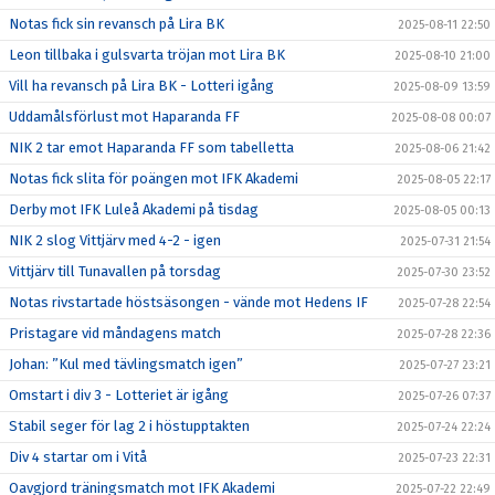
Notas fick sin revansch på Lira BK
2025-08-11 22:50
Leon tillbaka i gulsvarta tröjan mot Lira BK
2025-08-10 21:00
Vill ha revansch på Lira BK - Lotteri igång
2025-08-09 13:59
Uddamålsförlust mot Haparanda FF
2025-08-08 00:07
NIK 2 tar emot Haparanda FF som tabelletta
2025-08-06 21:42
Notas fick slita för poängen mot IFK Akademi
2025-08-05 22:17
Derby mot IFK Luleå Akademi på tisdag
2025-08-05 00:13
NIK 2 slog Vittjärv med 4-2 - igen
2025-07-31 21:54
Vittjärv till Tunavallen på torsdag
2025-07-30 23:52
Notas rivstartade höstsäsongen - vände mot Hedens IF
2025-07-28 22:54
Pristagare vid måndagens match
2025-07-28 22:36
Johan: ”Kul med tävlingsmatch igen”
2025-07-27 23:21
Omstart i div 3 - Lotteriet är igång
2025-07-26 07:37
Stabil seger för lag 2 i höstupptakten
2025-07-24 22:24
Div 4 startar om i Vitå
2025-07-23 22:31
Oavgjord träningsmatch mot IFK Akademi
2025-07-22 22:49