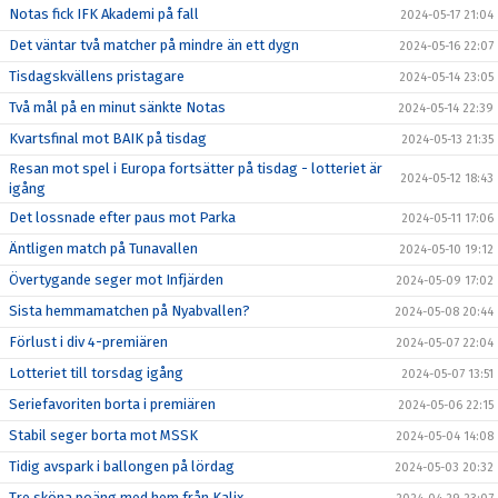
Notas fick IFK Akademi på fall
2024-05-17 21:04
Det väntar två matcher på mindre än ett dygn
2024-05-16 22:07
Tisdagskvällens pristagare
2024-05-14 23:05
Två mål på en minut sänkte Notas
2024-05-14 22:39
Kvartsfinal mot BAIK på tisdag
2024-05-13 21:35
Resan mot spel i Europa fortsätter på tisdag - lotteriet är
2024-05-12 18:43
igång
Det lossnade efter paus mot Parka
2024-05-11 17:06
Äntligen match på Tunavallen
2024-05-10 19:12
Övertygande seger mot Infjärden
2024-05-09 17:02
Sista hemmamatchen på Nyabvallen?
2024-05-08 20:44
Förlust i div 4-premiären
2024-05-07 22:04
Lotteriet till torsdag igång
2024-05-07 13:51
Seriefavoriten borta i premiären
2024-05-06 22:15
Stabil seger borta mot MSSK
2024-05-04 14:08
Tidig avspark i ballongen på lördag
2024-05-03 20:32
Tre sköna poäng med hem från Kalix