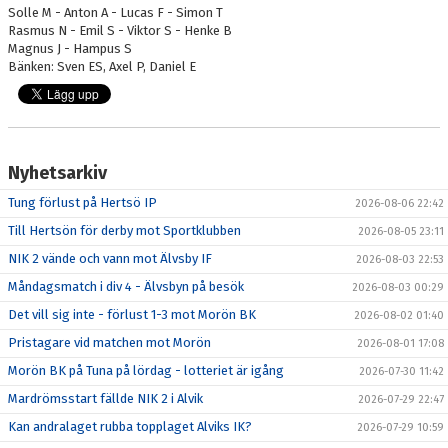
Solle M - Anton A - Lucas F - Simon T
Rasmus N - Emil S - Viktor S - Henke B
Magnus J - Hampus S
Bänken: Sven ES, Axel P, Daniel E
Nyhetsarkiv
Tung förlust på Hertsö IP
2026-08-06 22:42
Till Hertsön för derby mot Sportklubben
2026-08-05 23:11
NIK 2 vände och vann mot Älvsby IF
2026-08-03 22:53
Måndagsmatch i div 4 - Älvsbyn på besök
2026-08-03 00:29
Det vill sig inte - förlust 1-3 mot Morön BK
2026-08-02 01:40
Pristagare vid matchen mot Morön
2026-08-01 17:08
Morön BK på Tuna på lördag - lotteriet är igång
2026-07-30 11:42
Mardrömsstart fällde NIK 2 i Alvik
2026-07-29 22:47
Kan andralaget rubba topplaget Alviks IK?
2026-07-29 10:59