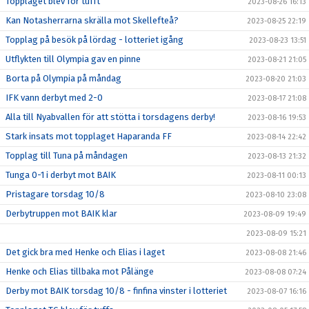
Topplaget blev för tufft
2023-08-26 16:13
Kan Notasherrarna skrälla mot Skellefteå?
2023-08-25 22:19
Topplag på besök på lördag - lotteriet igång
2023-08-23 13:51
Utflykten till Olympia gav en pinne
2023-08-21 21:05
Borta på Olympia på måndag
2023-08-20 21:03
IFK vann derbyt med 2-0
2023-08-17 21:08
Alla till Nyabvallen för att stötta i torsdagens derby!
2023-08-16 19:53
Stark insats mot topplaget Haparanda FF
2023-08-14 22:42
Topplag till Tuna på måndagen
2023-08-13 21:32
Tunga 0-1 i derbyt mot BAIK
2023-08-11 00:13
Pristagare torsdag 10/8
2023-08-10 23:08
Derbytruppen mot BAIK klar
2023-08-09 19:49
2023-08-09 15:21
Det gick bra med Henke och Elias i laget
2023-08-08 21:46
Henke och Elias tillbaka mot Pålänge
2023-08-08 07:24
Derby mot BAIK torsdag 10/8 - finfina vinster i lotteriet
2023-08-07 16:16