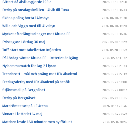
Bittert då Alvik avgjorde i 93:e
2026-06-10 22:58
Derby på onsdagskvällen - Alvik till Tuna
2026-06-10 16:33
Sköna poäng borta i Älvsbyn
2026-06-04 21:28
Wille och Viggo med till Älvsbyn
2026-06-04 11:20
Mycket efterlängtad seger mot Kiruna FF
2026-05-30 16:36
Pristagare Lördag 30 maj
2026-05-30 16:29
Tuff start mot tabellettan Infjärden
2026-05-28 00:59
På lördag väntar Kiruna FF - lotteriet är igång
2026-05-27 13:22
Ny hemmamatch för lag 2 i fyran
2026-05-26 23:23
Trendbrott - mål och poäng mot IFK Akademi
2026-05-22 22:19
Fredagsderby med IFK Akademi på besök
2026-05-22 13:08
Stjärnsmäll på Bergnäset
2026-05-22 00:17
Derby på Bergnäset
2026-05-21 00:05
Mardrömsstart på LF Arena
2026-05-17 20:46
Vinnare i lotteriet 14 maj
2026-05-14 22:49
Matchen levde i 80 minuter men ny förlust
2026-05-14 20:55