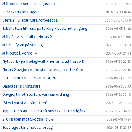
Mållöst när serieettan gästade
2024-06-08 17:15
Lördagens pristagare
2024-06-08 16:14
Stefan: ”Vi skall vara förberedda”
2024-06-07 21:49
Tabellettan till Tuna på lördag - Lotteriet är igång
2024-06-05 11:42
Mål på övertid fällde Notas 2
2024-06-02 16:08
Match i fyran på söndag
2024-06-01 20:00
Mållöst på Porsö IP
2024-05-31 21:01
Nytt derby på fredagkväll - herrarna till Porsö IP
2024-05-30 22:13
Notas 2 avgjorde i första - störst jubel för Olle
2024-05-24 22:16
Intressant namn i elvan mot PGIF
2024-05-23 20:37
Onsdagens pristagare
2024-05-22 22:33
Oavgjort mot Storfors var i sin ordning
2024-05-22 22:10
”Vi vet var vi vill såra dom”
2024-05-21 19:45
Tippat topplag till Tuna på onsdag - lotteri igång
2024-05-20 14:27
2-0 i baken mot Skogså i div 4
2024-05-18 15:27
Topplaget tar emot på lördag
2024-05-17 23:37