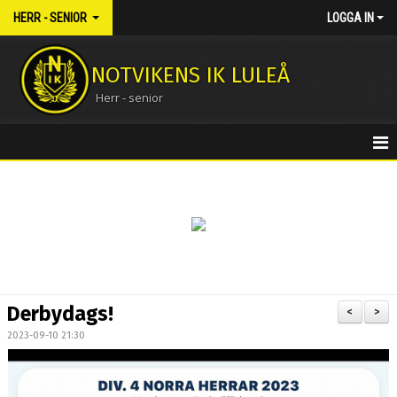
HERR - SENIOR
LOGGA IN
NOTVIKENS IK LULEÅ
Herr - senior
HEM
NYHETER
KALENDER
MATCHER
Derbydags!
<
>
TRUPPEN
2023-09-10 21:30
BILDGALLERI