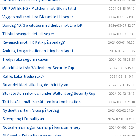
2024-03-18 20:06
UPPDATERING - Matchen mot ISK inställd
2024-03-16 19:10
Viggos mål mot Lira BK räckte till seger
2024-03-10 21:02
Söndag 10/3 avslutas med derby mot Lira BK
2024-03-09 12:57
Tillslut svängde det till seger
2024-03-03 15:32
Revansch mot IFK Kalix på söndag?
2024-03-01 16:20
Ändring i organisationen kring herrlaget
2024-02-26 13:25
Tredje raka segern i cupen
2024-02-18 23:25
Matchfakta från Wallenberg Security Cup
2024-02-16 15:31
Kaffe, kaka, tredje raka?
2024-02-15 19:11
Nu är det klart vilka lag det blir i fyran
2024-02-15 16:00
Stort lotteri inför och under Wallenberg Security Cup
2024-02-12 13:19
Tätt bakåt - mål framåt - en bra kombination
2024-02-03 21:18
Ny duell väntar i Arcus på lördag
2024-02-02 21:24
Silverpeng i Futsalligan
2024-02-01 09:30
Notasherrarna gör karriär på kanalön Jersey
2024-01-30 15:24
NIK spelar Futsalligan på onsdag