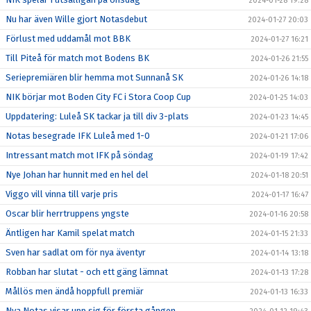
2024-01-28 19:28
Nu har även Wille gjort Notasdebut
2024-01-27 20:03
Förlust med uddamål mot BBK
2024-01-27 16:21
Till Piteå för match mot Bodens BK
2024-01-26 21:55
Seriepremiären blir hemma mot Sunnanå SK
2024-01-26 14:18
NIK börjar mot Boden City FC i Stora Coop Cup
2024-01-25 14:03
Uppdatering: Luleå SK tackar ja till div 3-plats
2024-01-23 14:45
Notas besegrade IFK Luleå med 1-0
2024-01-21 17:06
Intressant match mot IFK på söndag
2024-01-19 17:42
Nye Johan har hunnit med en hel del
2024-01-18 20:51
Viggo vill vinna till varje pris
2024-01-17 16:47
Oscar blir herrtruppens yngste
2024-01-16 20:58
Äntligen har Kamil spelat match
2024-01-15 21:33
Sven har sadlat om för nya äventyr
2024-01-14 13:18
Robban har slutat - och ett gäng lämnat
2024-01-13 17:28
Mållös men ändå hoppfull premiär
2024-01-13 16:33
Nya Notas visar upp sig för första gången