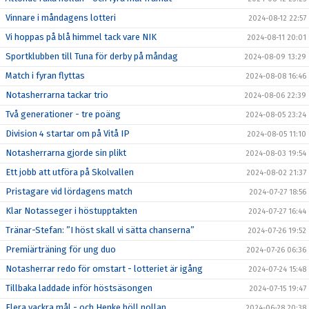
Vinnare i måndagens lotteri
2024-08-12 22:57
Vi hoppas på blå himmel tack vare NIK
2024-08-11 20:01
Sportklubben till Tuna för derby på måndag
2024-08-09 13:29
Match i fyran flyttas
2024-08-08 16:46
Notasherrarna tackar trio
2024-08-06 22:39
Två generationer - tre poäng
2024-08-05 23:24
Division 4 startar om på Vitå IP
2024-08-05 11:10
Notasherrarna gjorde sin plikt
2024-08-03 19:54
Ett jobb att utföra på Skolvallen
2024-08-02 21:37
Pristagare vid lördagens match
2024-07-27 18:56
Klar Notasseger i höstupptakten
2024-07-27 16:44
Tränar-Stefan: ”I höst skall vi sätta chanserna”
2024-07-26 19:52
Premiärträning för ung duo
2024-07-26 06:36
Notasherrar redo för omstart - lotteriet är igång
2024-07-24 15:48
Tillbaka laddade inför höstsäsongen
2024-07-15 19:47
Flera vackra mål - och Henke höll nollan
2024-06-28 20:38