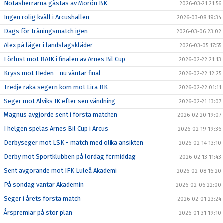
Notasherrarna gästas av Morön BK
2026-03-21 21:56
Ingen rolig kväll i Arcushallen
2026-03-08 19:34
Dags för träningsmatch igen
2026-03-06 23:02
Alex på läger i landslagskläder
2026-03-05 17:55
Förlust mot BAIK i finalen av Arnes Bil Cup
2026-02-22 21:13
Kryss mot Heden - nu väntar final
2026-02-22 12:25
Tredje raka segern kom mot Lira BK
2026-02-22 01:11
Seger mot Alviks IK efter sen vändning
2026-02-21 13:07
Magnus avgjorde sent i första matchen
2026-02-20 19:07
I helgen spelas Arnes Bil Cup i Arcus
2026-02-19 19:36
Derbyseger mot LSK - match med olika ansikten
2026-02-14 13:10
Derby mot Sportklubben på lördag förmiddag
2026-02-13 11:43
Sent avgörande mot IFK Luleå Akademi
2026-02-08 16:20
På söndag väntar Akademin
2026-02-06 22:00
Seger i årets första match
2026-02-01 23:24
Årspremiär på stor plan
2026-01-31 19:10