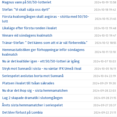
Magnus vann på 50/50-lotteriet
2024-10-19 13:58
Stefan: ”Vi skall sälja oss dyrt!”
2024-10-18 19:42
Första kvalomgången skall avgöras - stötta med 50/50-
2024-10-15 21:45
lott
Likaläge efter första ronden i kvalet
2024-10-13 19:48
Vinnare vid söndagens kvalmatch
2024-10-13 19:47
Tränar-Stefan: ” Det känns som att vi är väl förberedda.”
2024-10-12 18:55
Hemmastatistiken ger förhoppningar inför söndagens
2024-10-11 13:10
kvalmatch
Nu är det kvaltider igen - ett 50/50-lotteri är igång
2024-10-07 10:03
Stryk mot Sunnanå i sista - nu väntar IFK Umeå i kval
2024-10-05 16:11
Seriespelet avslutas borta mot Sunnanå
2024-10-04 22:19
Platsen i kvalet till tvåan säkrades
2024-09-29 19:30
Nu drar det ihop sig - sista hemmamatchen
2024-09-28 22:03
Lag 2 skapade dramatik i slutomgången
2024-09-28 21:15
Årets sista hemmamatcher i seriespelet
2024-09-27 20:37
Det blev förlust på Lombia
2024-09-22 21:11