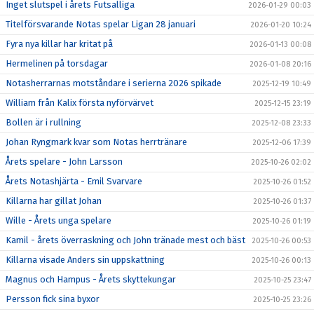
Inget slutspel i årets Futsalliga
2026-01-29 00:03
Titelförsvarande Notas spelar Ligan 28 januari
2026-01-20 10:24
Fyra nya killar har kritat på
2026-01-13 00:08
Hermelinen på torsdagar
2026-01-08 20:16
Notasherrarnas motståndare i serierna 2026 spikade
2025-12-19 10:49
William från Kalix första nyförvärvet
2025-12-15 23:19
Bollen är i rullning
2025-12-08 23:33
Johan Ryngmark kvar som Notas herrtränare
2025-12-06 17:39
Årets spelare - John Larsson
2025-10-26 02:02
Årets Notashjärta - Emil Svarvare
2025-10-26 01:52
Killarna har gillat Johan
2025-10-26 01:37
Wille - Årets unga spelare
2025-10-26 01:19
Kamil - årets överraskning och John tränade mest och bäst
2025-10-26 00:53
Killarna visade Anders sin uppskattning
2025-10-26 00:13
Magnus och Hampus - Årets skyttekungar
2025-10-25 23:47
Persson fick sina byxor
2025-10-25 23:26