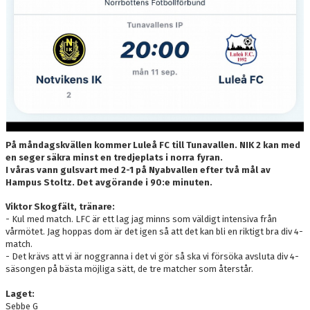
DOKUMENT
KONTAKT
SKYTTELIGOR
MATCHFAKTA
På måndagskvällen kommer Luleå FC till Tunavallen. NIK 2 kan med
en seger säkra minst en tredjeplats i norra fyran.
I våras vann gulsvart med 2-1 på Nyabvallen efter två mål av
Hampus Stoltz. Det avgörande i 90:e minuten.
Viktor Skogfält, tränare:
- Kul med match. LFC är ett lag jag minns som väldigt intensiva från
vårmötet. Jag hoppas dom är det igen så att det kan bli en riktigt bra div 4-
match.
- Det krävs att vi är noggranna i det vi gör så ska vi försöka avsluta div 4-
säsongen på bästa möjliga sätt, de tre matcher som återstår.
Laget:
Sebbe G