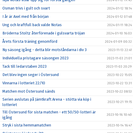
2024-01-12 19:43
Osman trivs i gult och svart
2024-01-12 18:14
I år är Axel med från början
2024-01-12 07:48
Ung och kraftfull back valde Notas
2024-01-11 18:24
Bröderna Stoltz återförenade i gulsvarta tröjan
2024-01-10 16:03
Årets första träning genomförd
2024-01-09 00:32
Ny säsong igång - detta blir motståndarna i div 3
2023-11-13 22:41
Individuella pristagare säsongen 2023
2023-11-03 21:01
Tack till ledarstaben 2023
2023-11-03 20:29
Det blev ingen seger i Östersund
2023-10-22 15:05
Vinnarna i lotteriet 22/10
2023-10-22 13:31
Matchen mot Östersund sänds
2023-10-22 08:53
Serien avslutas på Jämtkraft Arena - stötta via köp i
2023-10-21 19:15
lotteriet
Till Östersund för sista matchen - ett 50/50-lotteri är
2023-10-16 10:40
igång
Stryk i sista hemmamatchen
2023-10-14 16:47