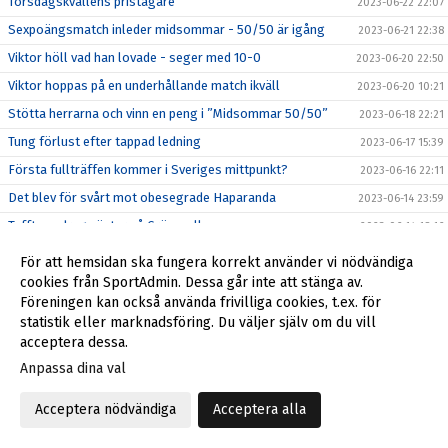
Torsdagskvällens pristagare
2023-06-22 22:07
Sexpoängsmatch inleder midsommar - 50/50 är igång
2023-06-21 22:38
Viktor höll vad han lovade - seger med 10-0
2023-06-20 22:50
Viktor hoppas på en underhållande match ikväll
2023-06-20 10:21
Stötta herrarna och vinn en peng i ”Midsommar 50/50”
2023-06-18 22:21
Tung förlust efter tappad ledning
2023-06-17 15:39
Första fullträffen kommer i Sveriges mittpunkt?
2023-06-16 22:11
Det blev för svårt mot obesegrade Haparanda
2023-06-14 23:59
Tufft uppdrag väntar på Gränsvallen
2023-06-14 18:16
Hedersam förlust i semifinalen
2023-06-13 23:17
För att hemsidan ska fungera korrekt använder vi nödvändiga
Andra dragningen i Herrdubbeln
cookies från SportAdmin. Dessa går inte att stänga av.
2023-06-13 23:01
Föreningen kan också använda frivilliga cookies, t.ex. för
Semifinal mot BBK i Stora Coop Cup
2023-06-12 23:45
statistik eller marknadsföring. Du väljer själv om du vill
Förlust mot Östersund efter tidiga mål i baken
2023-06-11 16:44
acceptera dessa.
Pristagare vid matchen mot Östersund
2023-06-11 16:03
Anpassa dina val
Truppen mot Östersund - Dubbellotteri igång
2023-06-10 17:03
Acceptera nödvändiga
Acceptera alla
Inga enkla uppgifter - men dubbelt lotteri igång
2023-06-08 07:44