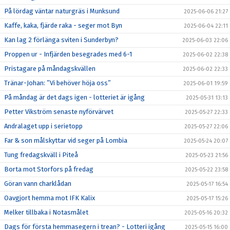
På lördag väntar naturgräs i Munksund
2025-06-06 21:27
Kaffe, kaka, fjärde raka - seger mot Byn
2025-06-04 22:11
Kan lag 2 förlänga sviten i Sunderbyn?
2025-06-03 22:06
Proppen ur - Infjärden besegrades med 6-1
2025-06-02 22:38
Pristagare på måndagskvällen
2025-06-02 22:33
Tränar-Johan: ”Vi behöver höja oss”
2025-06-01 19:59
På måndag är det dags igen - lotteriet är igång
2025-05-31 13:13
Petter Vikström senaste nyförvärvet
2025-05-27 22:33
Andralaget upp i serietopp
2025-05-27 22:06
Far & son målskyttar vid seger på Lombia
2025-05-24 20:07
Tung fredagskväll i Piteå
2025-05-23 21:56
Borta mot Storfors på fredag
2025-05-22 23:58
Göran vann charklådan
2025-05-17 16:54
Oavgjort hemma mot IFK Kalix
2025-05-17 15:26
Melker tillbaka i Notasmålet
2025-05-16 20:32
Dags för första hemmasegern i trean? - Lotteri igång
2025-05-15 16:00