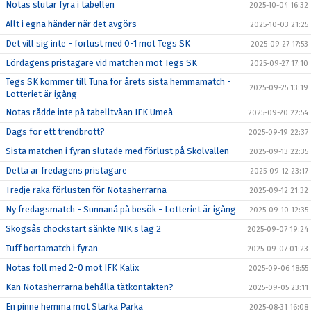
Notas slutar fyra i tabellen
2025-10-04 16:32
Allt i egna händer när det avgörs
2025-10-03 21:25
Det vill sig inte - förlust med 0-1 mot Tegs SK
2025-09-27 17:53
Lördagens pristagare vid matchen mot Tegs SK
2025-09-27 17:10
Tegs SK kommer till Tuna för årets sista hemmamatch -
2025-09-25 13:19
Lotteriet är igång
Notas rådde inte på tabelltvåan IFK Umeå
2025-09-20 22:54
Dags för ett trendbrott?
2025-09-19 22:37
Sista matchen i fyran slutade med förlust på Skolvallen
2025-09-13 22:35
Detta är fredagens pristagare
2025-09-12 23:17
Tredje raka förlusten för Notasherrarna
2025-09-12 21:32
Ny fredagsmatch - Sunnanå på besök - Lotteriet är igång
2025-09-10 12:35
Skogsås chockstart sänkte NIK:s lag 2
2025-09-07 19:24
Tuff bortamatch i fyran
2025-09-07 01:23
Notas föll med 2-0 mot IFK Kalix
2025-09-06 18:55
Kan Notasherrarna behålla tätkontakten?
2025-09-05 23:11
En pinne hemma mot Starka Parka
2025-08-31 16:08