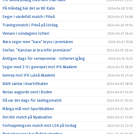
2024-04-29 23:07
På måndag bär det av till Kalix
2024-04-28 12:52
Seger i värdefull match i Piteå
2024-04-27 14:08
Träningsmatch i Piteå på lördag
2024-04-26 19:54
Vinnare i söndagens lotteri
2024-04-21 16:43
Nära seger men ”bara” kryss i premiären
2024-04-21 15:56
Stefan: ”Känslan är bra inför premiären”
2024-04-19 20:44
Äntligen dags för seriepremiär - lotteriet igång
2024-04-16 15:12
Seger med 3-0 i genrepet mot IFK Akademi
2024-04-13 18:29
Genrep mot IFK Luleå Akademi
2024-04-12 21:43
BAIK väntar i kvartsfinalen
2024-04-02 18:10
Notas avgjorde sent i Boden
2024-04-01 14:39
Då var det dags för tävlingsmatch
2024-03-31 20:23
Många mål mot Sportklubben
2024-03-23 16:29
Det blir match på Nyabvallen
2024-03-23 11:09
Förhoppningsvis match mot LSK på lördag
2024-03-22 22:12
Notasherrarna har flyttat utomhus