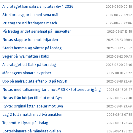
Andralaget kan säkra en plats i div 4 2026
2025-08-30 20:18
Storfors avgjorde med sena mål
2025-08-29 22:39
Pristagare vid fredagens match
2025-08-29 22:06
På fredag är det seriefinal på Tunavallen
2025-08-27 13:18
Notas släppte lös mot Infjärden
2025-08-23 16:04
Starkt hemmalag väntar på lördag
2025-08-22 20:52
Seger på nya mattan i Kalix
2025-08-22 00:15
Andralaget till Kalix på torsdag
2025-08-20 22:46
Måndagens vinnare av priser
2025-08-18 23:22
Upp på andra plats efter 5-0 på MSSK
2025-08-18 22:49
Notas med tätkänning tar emot MSSK - lotteriet är igång
2025-08-16 23:27
Notas från början till slut mot Byn
2025-08-15 22:38
Rykte: Orginalåttan spelar mot Byn
2025-08-14 23:49
Lag 2 föll i match med två ansikten
2025-08-13 07:35
Toppmöte i fyran på tisdag
2025-08-11 23:44
Lotterivinnare på måndagskvällen
2025-08-11 23:22