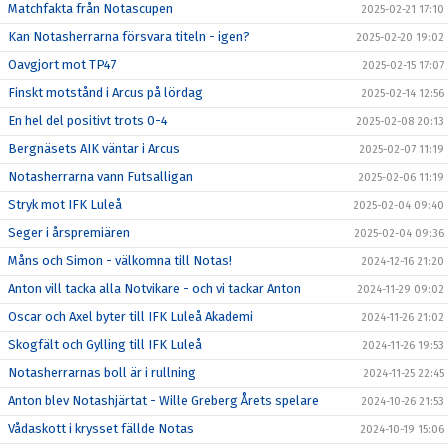
Matchfakta från Notascupen
2025-02-21 17:10
Kan Notasherrarna försvara titeln - igen?
2025-02-20 19:02
Oavgjort mot TP47
2025-02-15 17:07
Finskt motstånd i Arcus på lördag
2025-02-14 12:56
En hel del positivt trots 0-4
2025-02-08 20:13
Bergnäsets AIK väntar i Arcus
2025-02-07 11:19
Notasherrarna vann Futsalligan
2025-02-06 11:19
Stryk mot IFK Luleå
2025-02-04 09:40
Seger i årspremiären
2025-02-04 09:36
Måns och Simon - välkomna till Notas!
2024-12-16 21:20
Anton vill tacka alla Notvikare - och vi tackar Anton
2024-11-29 09:02
Oscar och Axel byter till IFK Luleå Akademi
2024-11-26 21:02
Skogfält och Gylling till IFK Luleå
2024-11-26 19:53
Notasherrarnas boll är i rullning
2024-11-25 22:45
Anton blev Notashjärtat - Wille Greberg Årets spelare
2024-10-26 21:53
Vådaskott i krysset fällde Notas
2024-10-19 15:06