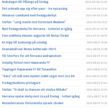
Andralaget till Pålänge på lördag
2024-09-06 23:30
Det ordnade upp sig efter paus - tre nya poäng
2024-09-06 21:41
Vinnarna i samband med fredagsderbyt
2024-09-06 21:36
Stefan: ”Lurig match mot formstark Akademi”
2024-09-05 21:57
Nytt fredagsderby för herrarna - lotteriet är igång
2024-09-03 20:16
Fem stekheta minuter avgjorde till Notas fördel
2024-09-01 18:19
En tripp till Juoksengi på söndag
2024-08-31 19:56
Dramatiskt när Notas kvitterade i 90+5
2024-08-30 21:38
Till Storfors för att försvara andraplatsen
2024-08-29 21:33
Snöplig förlust mot Haparanda FF
2024-08-26 22:44
Topplaget Haparanda FF till Tunavallen
2024-08-25 21:13
”Bara” ett mål men mycket stabil seger mot Lira BK
2024-08-23 22:09
Fredagskvällens pristagare
2024-08-23 21:44
Stefan: ”Vi skall ta chansen att studsa tillbaka”
2024-08-22 21:24
Herrarna spelar derby mot Lira på fredag - lotteri igång
2024-08-21 14:15
Notasherrarnas förlustnolla sprack i Boden
2024-08-19 21:33