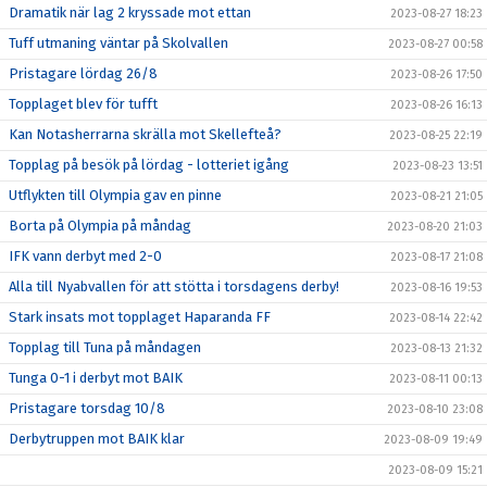
Dramatik när lag 2 kryssade mot ettan
2023-08-27 18:23
Tuff utmaning väntar på Skolvallen
2023-08-27 00:58
Pristagare lördag 26/8
2023-08-26 17:50
Topplaget blev för tufft
2023-08-26 16:13
Kan Notasherrarna skrälla mot Skellefteå?
2023-08-25 22:19
Topplag på besök på lördag - lotteriet igång
2023-08-23 13:51
Utflykten till Olympia gav en pinne
2023-08-21 21:05
Borta på Olympia på måndag
2023-08-20 21:03
IFK vann derbyt med 2-0
2023-08-17 21:08
Alla till Nyabvallen för att stötta i torsdagens derby!
2023-08-16 19:53
Stark insats mot topplaget Haparanda FF
2023-08-14 22:42
Topplag till Tuna på måndagen
2023-08-13 21:32
Tunga 0-1 i derbyt mot BAIK
2023-08-11 00:13
Pristagare torsdag 10/8
2023-08-10 23:08
Derbytruppen mot BAIK klar
2023-08-09 19:49
2023-08-09 15:21