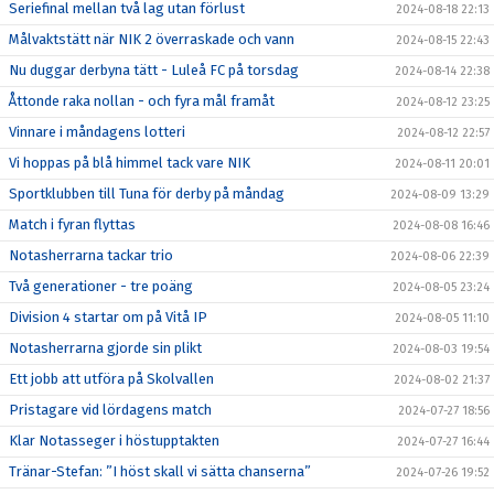
Seriefinal mellan två lag utan förlust
2024-08-18 22:13
Målvaktstätt när NIK 2 överraskade och vann
2024-08-15 22:43
Nu duggar derbyna tätt - Luleå FC på torsdag
2024-08-14 22:38
Åttonde raka nollan - och fyra mål framåt
2024-08-12 23:25
Vinnare i måndagens lotteri
2024-08-12 22:57
Vi hoppas på blå himmel tack vare NIK
2024-08-11 20:01
Sportklubben till Tuna för derby på måndag
2024-08-09 13:29
Match i fyran flyttas
2024-08-08 16:46
Notasherrarna tackar trio
2024-08-06 22:39
Två generationer - tre poäng
2024-08-05 23:24
Division 4 startar om på Vitå IP
2024-08-05 11:10
Notasherrarna gjorde sin plikt
2024-08-03 19:54
Ett jobb att utföra på Skolvallen
2024-08-02 21:37
Pristagare vid lördagens match
2024-07-27 18:56
Klar Notasseger i höstupptakten
2024-07-27 16:44
Tränar-Stefan: ”I höst skall vi sätta chanserna”
2024-07-26 19:52