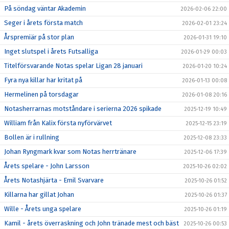
På söndag väntar Akademin
2026-02-06 22:00
Seger i årets första match
2026-02-01 23:24
Årspremiär på stor plan
2026-01-31 19:10
Inget slutspel i årets Futsalliga
2026-01-29 00:03
Titelförsvarande Notas spelar Ligan 28 januari
2026-01-20 10:24
Fyra nya killar har kritat på
2026-01-13 00:08
Hermelinen på torsdagar
2026-01-08 20:16
Notasherrarnas motståndare i serierna 2026 spikade
2025-12-19 10:49
William från Kalix första nyförvärvet
2025-12-15 23:19
Bollen är i rullning
2025-12-08 23:33
Johan Ryngmark kvar som Notas herrtränare
2025-12-06 17:39
Årets spelare - John Larsson
2025-10-26 02:02
Årets Notashjärta - Emil Svarvare
2025-10-26 01:52
Killarna har gillat Johan
2025-10-26 01:37
Wille - Årets unga spelare
2025-10-26 01:19
Kamil - årets överraskning och John tränade mest och bäst
2025-10-26 00:53