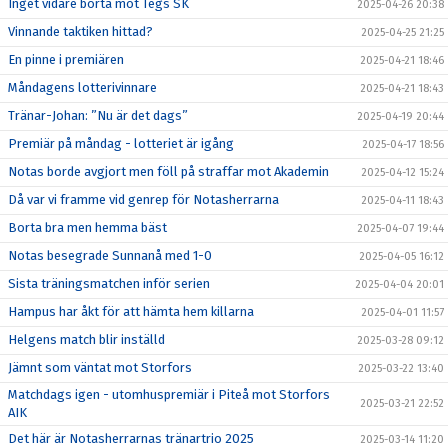
Inget vidare borta mot Tegs SK
2025-04-26 20:38
Vinnande taktiken hittad?
2025-04-25 21:25
En pinne i premiären
2025-04-21 18:46
Måndagens lotterivinnare
2025-04-21 18:43
Tränar-Johan: ”Nu är det dags”
2025-04-19 20:44
Premiär på måndag - lotteriet är igång
2025-04-17 18:56
Notas borde avgjort men föll på straffar mot Akademin
2025-04-12 15:24
Då var vi framme vid genrep för Notasherrarna
2025-04-11 18:43
Borta bra men hemma bäst
2025-04-07 19:44
Notas besegrade Sunnanå med 1-0
2025-04-05 16:12
Sista träningsmatchen inför serien
2025-04-04 20:01
Hampus har åkt för att hämta hem killarna
2025-04-01 11:57
Helgens match blir inställd
2025-03-28 09:12
Jämnt som väntat mot Storfors
2025-03-22 13:40
Matchdags igen - utomhuspremiär i Piteå mot Storfors
2025-03-21 22:52
AIK
Det här är Notasherrarnas tränartrio 2025
2025-03-14 11:20