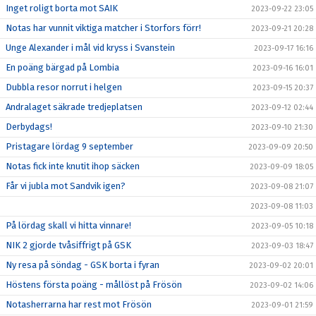
Inget roligt borta mot SAIK
2023-09-22 23:05
Notas har vunnit viktiga matcher i Storfors förr!
2023-09-21 20:28
Unge Alexander i mål vid kryss i Svanstein
2023-09-17 16:16
En poäng bärgad på Lombia
2023-09-16 16:01
Dubbla resor norrut i helgen
2023-09-15 20:37
Andralaget säkrade tredjeplatsen
2023-09-12 02:44
Derbydags!
2023-09-10 21:30
Pristagare lördag 9 september
2023-09-09 20:50
Notas fick inte knutit ihop säcken
2023-09-09 18:05
Får vi jubla mot Sandvik igen?
2023-09-08 21:07
2023-09-08 11:03
På lördag skall vi hitta vinnare!
2023-09-05 10:18
NIK 2 gjorde tvåsiffrigt på GSK
2023-09-03 18:47
Ny resa på söndag - GSK borta i fyran
2023-09-02 20:01
Höstens första poäng - mållöst på Frösön
2023-09-02 14:06
Notasherrarna har rest mot Frösön
2023-09-01 21:59