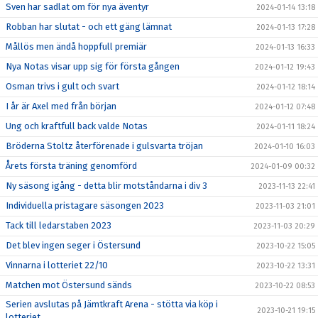
Sven har sadlat om för nya äventyr
2024-01-14 13:18
Robban har slutat - och ett gäng lämnat
2024-01-13 17:28
Mållös men ändå hoppfull premiär
2024-01-13 16:33
Nya Notas visar upp sig för första gången
2024-01-12 19:43
Osman trivs i gult och svart
2024-01-12 18:14
I år är Axel med från början
2024-01-12 07:48
Ung och kraftfull back valde Notas
2024-01-11 18:24
Bröderna Stoltz återförenade i gulsvarta tröjan
2024-01-10 16:03
Årets första träning genomförd
2024-01-09 00:32
Ny säsong igång - detta blir motståndarna i div 3
2023-11-13 22:41
Individuella pristagare säsongen 2023
2023-11-03 21:01
Tack till ledarstaben 2023
2023-11-03 20:29
Det blev ingen seger i Östersund
2023-10-22 15:05
Vinnarna i lotteriet 22/10
2023-10-22 13:31
Matchen mot Östersund sänds
2023-10-22 08:53
Serien avslutas på Jämtkraft Arena - stötta via köp i
2023-10-21 19:15
lotteriet