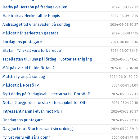
Derby på Hertsön på fredagskvällen
2024-06-13 22:21
Hat-trick av Henke fällde Happis
2024-06-09 19:15
Andralaget till Gränsvallen på söndag
2024-06-08 20:37
Mållöst när serieettan gästade
2024-06-08 17:15
Lördagens pristagare
2024-06-08 16:14
Stefan: ”Vi skall vara förberedda”
2024-06-07 21:49
Tabellettan till Tuna på lördag - Lotteriet är igång
2024-06-05 11:42
Mål på övertid fällde Notas 2
2024-06-02 16:08
Match i fyran på söndag
2024-06-01 20:00
Mållöst på Porsö IP
2024-05-31 21:01
Nytt derby på fredagkväll - herrarna till Porsö IP
2024-05-30 22:13
Notas 2 avgjorde i första - störst jubel för Olle
2024-05-24 22:16
Intressant namn i elvan mot PGIF
2024-05-23 20:37
Onsdagens pristagare
2024-05-22 22:33
Oavgjort mot Storfors var i sin ordning
2024-05-22 22:10
”Vi vet var vi vill såra dom”
2024-05-21 19:45