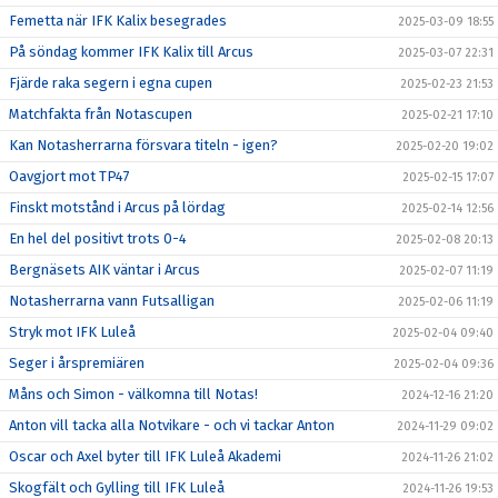
Femetta när IFK Kalix besegrades
2025-03-09 18:55
På söndag kommer IFK Kalix till Arcus
2025-03-07 22:31
Fjärde raka segern i egna cupen
2025-02-23 21:53
Matchfakta från Notascupen
2025-02-21 17:10
Kan Notasherrarna försvara titeln - igen?
2025-02-20 19:02
Oavgjort mot TP47
2025-02-15 17:07
Finskt motstånd i Arcus på lördag
2025-02-14 12:56
En hel del positivt trots 0-4
2025-02-08 20:13
Bergnäsets AIK väntar i Arcus
2025-02-07 11:19
Notasherrarna vann Futsalligan
2025-02-06 11:19
Stryk mot IFK Luleå
2025-02-04 09:40
Seger i årspremiären
2025-02-04 09:36
Måns och Simon - välkomna till Notas!
2024-12-16 21:20
Anton vill tacka alla Notvikare - och vi tackar Anton
2024-11-29 09:02
Oscar och Axel byter till IFK Luleå Akademi
2024-11-26 21:02
Skogfält och Gylling till IFK Luleå
2024-11-26 19:53