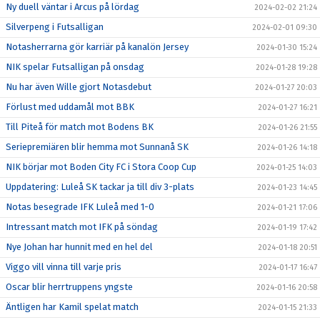
Ny duell väntar i Arcus på lördag
2024-02-02 21:24
Silverpeng i Futsalligan
2024-02-01 09:30
Notasherrarna gör karriär på kanalön Jersey
2024-01-30 15:24
NIK spelar Futsalligan på onsdag
2024-01-28 19:28
Nu har även Wille gjort Notasdebut
2024-01-27 20:03
Förlust med uddamål mot BBK
2024-01-27 16:21
Till Piteå för match mot Bodens BK
2024-01-26 21:55
Seriepremiären blir hemma mot Sunnanå SK
2024-01-26 14:18
NIK börjar mot Boden City FC i Stora Coop Cup
2024-01-25 14:03
Uppdatering: Luleå SK tackar ja till div 3-plats
2024-01-23 14:45
Notas besegrade IFK Luleå med 1-0
2024-01-21 17:06
Intressant match mot IFK på söndag
2024-01-19 17:42
Nye Johan har hunnit med en hel del
2024-01-18 20:51
Viggo vill vinna till varje pris
2024-01-17 16:47
Oscar blir herrtruppens yngste
2024-01-16 20:58
Äntligen har Kamil spelat match
2024-01-15 21:33