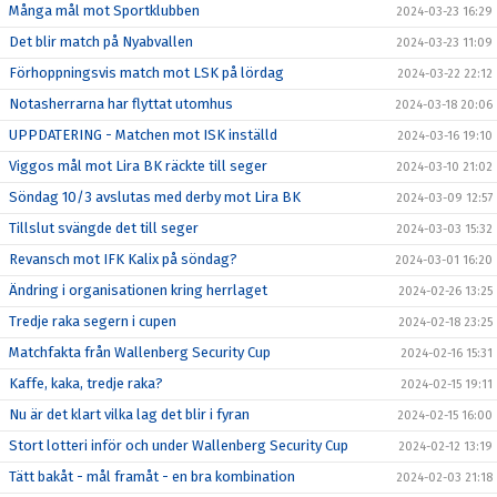
Många mål mot Sportklubben
2024-03-23 16:29
Det blir match på Nyabvallen
2024-03-23 11:09
Förhoppningsvis match mot LSK på lördag
2024-03-22 22:12
Notasherrarna har flyttat utomhus
2024-03-18 20:06
UPPDATERING - Matchen mot ISK inställd
2024-03-16 19:10
Viggos mål mot Lira BK räckte till seger
2024-03-10 21:02
Söndag 10/3 avslutas med derby mot Lira BK
2024-03-09 12:57
Tillslut svängde det till seger
2024-03-03 15:32
Revansch mot IFK Kalix på söndag?
2024-03-01 16:20
Ändring i organisationen kring herrlaget
2024-02-26 13:25
Tredje raka segern i cupen
2024-02-18 23:25
Matchfakta från Wallenberg Security Cup
2024-02-16 15:31
Kaffe, kaka, tredje raka?
2024-02-15 19:11
Nu är det klart vilka lag det blir i fyran
2024-02-15 16:00
Stort lotteri inför och under Wallenberg Security Cup
2024-02-12 13:19
Tätt bakåt - mål framåt - en bra kombination
2024-02-03 21:18