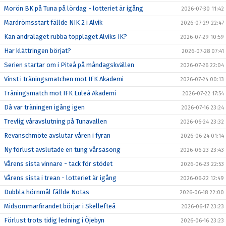
Morön BK på Tuna på lördag - lotteriet är igång
2026-07-30 11:42
Mardrömsstart fällde NIK 2 i Alvik
2026-07-29 22:47
Kan andralaget rubba topplaget Alviks IK?
2026-07-29 10:59
Har klättringen börjat?
2026-07-28 07:41
Serien startar om i Piteå på måndagskvällen
2026-07-26 22:04
Vinst i träningsmatchen mot IFK Akademi
2026-07-24 00:13
Träningsmatch mot IFK Luleå Akademi
2026-07-22 17:54
Då var träningen igång igen
2026-07-16 23:24
Trevlig våravslutning på Tunavallen
2026-06-24 23:32
Revanschmöte avslutar våren i fyran
2026-06-24 01:14
Ny förlust avslutade en tung vårsäsong
2026-06-23 23:43
Vårens sista vinnare - tack för stödet
2026-06-23 22:53
Vårens sista i trean - lotteriet är igång
2026-06-22 12:49
Dubbla hörnmål fällde Notas
2026-06-18 22:00
Midsommarfirandet börjar i Skellefteå
2026-06-17 23:23
Förlust trots tidig ledning i Öjebyn
2026-06-16 23:23