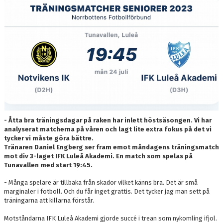
DOKUMENT
KONTAKT
SKYTTELIGOR
MATCHFAKTA
- Åtta bra träningsdagar på raken har inlett höstsäsongen. Vi har
analyserat matcherna på våren och lagt lite extra fokus på det vi
tycker vi måste göra bättre.
Tränaren Daniel Engberg ser fram emot måndagens träningsmatch
mot div 3-laget IFK Luleå Akademi. En match som spelas på
Tunavallen med start 19:45.
- Många spelare är tillbaka från skador vilket känns bra. Det är små
marginaler i fotboll. Och du får inget grattis. Det tycker jag man sett på
träningarna att killarna förstår.
Motståndarna IFK Luleå Akademi gjorde succé i trean som nykomling ifjol.