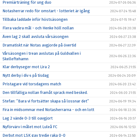
Premiärträning för ung duo
2024-07-26 06:36
Notasherrar redo för omstart - lotteriet är igång
2024-07-24 15:48
Tillbaka laddade inför höstsäsongen
2024-07-15 19:47
Flera vackra mål - och Henke höll nollan
2024-06-28 20:38
Även lag 2 skall avsluta vårsäsongen
2024-06-27 23:38
Dramatiskt när Notas avgjorde på övertid
2024-06-27 22:39
Vårsäsongen i trean avslutas på Guldvallen i
2024-06-26 22:36
Skelleftehamn
Klar derbyseger mot Lira 2
2024-06-25 21:55
Nytt derby i div 4 på tisdag
2024-06-24 20:09
Pristagare vid torsdagens match
2024-06-20 23:42
Den tillfälliga nollan framåt sprack med besked.
2024-06-20 21:55
Stefan: ”Bara vi fortsätter skapa så lossnar det”
2024-06-19 19:34
Fira in midsommar med Notasherrarna - och en lott
2024-06-18 22:36
Lag 2 vände 0-3 till oavgjort
2024-06-16 20:57
Nyförvärv i målet mot Luleå FC
2024-06-16 12:53
Derbyt mot LSK gav tredje raka 0-0
2024-06-14 22:50