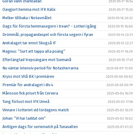
Göran vann charklådan
2025-05-17 16:54
Oavgjort hemma mot IFK Kalix
2025-05-17 15:26
Melker tillbaka i Notasmålet
2025-05-16 20:32
Dags för första hemmasegern i trean? - Lotteri igång
2025-05-15 16:00
Drömmål, propagandaspel och första segern i fyran
2025-05-14 23:31
Andralaget tar emot Skogså IF
2025-05-13 22:27
Magnus: ”Surt att tappa alla poäng”
2025-05-11 16:29
Efterlängtad trepoängare mot Sunnanå
2025-05-10 17:41
Nu väntar intensiv period för Notasherrarna
2025-05-09 13:00
Kryss mot Vitå BK i premiären
2025-05-06 00:02
Premiär för andralaget i div 4
2025-05-05 00:19
Månsson fick priset från Cervera
2025-05-04 16:39
Tung förlust mot IFK Umeå
2025-05-03 17:56
Vinnare i lotteriet vid lördagens match
2025-05-03 16:39
Johan: ”Vi har laddat om”
2025-05-02 16:02
Äntligen dags för seriematch på Tunavallen
2025-05-01 01:22