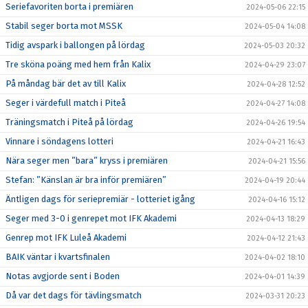
Seriefavoriten borta i premiären
2024-05-06 22:15
Stabil seger borta mot MSSK
2024-05-04 14:08
Tidig avspark i ballongen på lördag
2024-05-03 20:32
Tre sköna poäng med hem från Kalix
2024-04-29 23:07
På måndag bär det av till Kalix
2024-04-28 12:52
Seger i värdefull match i Piteå
2024-04-27 14:08
Träningsmatch i Piteå på lördag
2024-04-26 19:54
Vinnare i söndagens lotteri
2024-04-21 16:43
Nära seger men ”bara” kryss i premiären
2024-04-21 15:56
Stefan: ”Känslan är bra inför premiären”
2024-04-19 20:44
Äntligen dags för seriepremiär - lotteriet igång
2024-04-16 15:12
Seger med 3-0 i genrepet mot IFK Akademi
2024-04-13 18:29
Genrep mot IFK Luleå Akademi
2024-04-12 21:43
BAIK väntar i kvartsfinalen
2024-04-02 18:10
Notas avgjorde sent i Boden
2024-04-01 14:39
Då var det dags för tävlingsmatch
2024-03-31 20:23