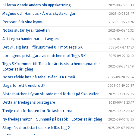
Killarna visade Anders sin uppskattning
2025-10-26 00:13
Magnus och Hampus - Årets skyttekungar
2025-10-25 23:47
Persson fick sina byxor
2025-10-25 23:26
Notas slutar fyra i tabellen
2025-10-04 16:32
Allt i egna händer när det avgörs
2025-10-03 21:25
Det vill sig inte - förlust med 0-1 mot Tegs SK
2025-09-27 17:53
Lördagens pristagare vid matchen mot Tegs SK
2025-09-27 17:10
Tegs SK kommer till Tuna för årets sista hemmamatch -
2025-09-25 13:19
Lotteriet är igång
Notas rådde inte på tabelltvåan IFK Umeå
2025-09-20 22:54
Dags för ett trendbrott?
2025-09-19 22:37
Sista matchen i fyran slutade med förlust på Skolvallen
2025-09-13 22:35
Detta är fredagens pristagare
2025-09-12 23:17
Tredje raka förlusten för Notasherrarna
2025-09-12 21:32
Ny fredagsmatch - Sunnanå på besök - Lotteriet är igång
2025-09-10 12:35
Skogsås chockstart sänkte NIK:s lag 2
2025-09-07 19:24