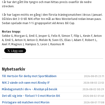
I år har det gått lite tyngre och man hittas precis ovanför de nedre
strecken.
I år har lagen mötts en gång i den första träningsmatchen i Arcus i januari.
Då blev det 3-0 till NIK efter tre mål av Neo Westerlund redan innan paus.
Sedan spelade man 1-1 i gruppspelet vid Arnes Bil Cup.
Notas trupp:
Sebbe G, Morgan G, Emil E, Jesper G, Felix R, Simon T, Filip L, Kevin F, Anton
A, Emil S, Anton H, Anton O, Melvin N, Sven ES, Elias I, Adam F, Robert L,
Axel P, Magnus J, Hampus S, Leon I, Rasmus M
Nyhetsarkiv
Till Hertsön för derby mot Sportklubben
2026-08-05 23:11
NIK 2 vände och vann mot Älvsby IF
2026-08-03 22:53
Måndagsmatch i div 4 - Älvsbyn på besök
2026-08-03 00:29
Det vill sig inte - förlust 1-3 mot Morön BK
2026-08-02 01:40
Pristagare vid matchen mot Morön
2026-08-01 17:08