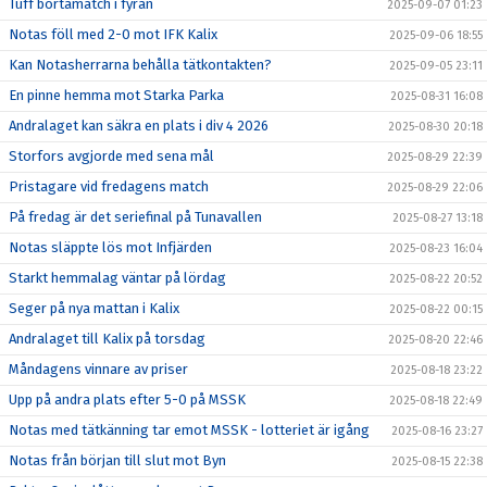
Tuff bortamatch i fyran
2025-09-07 01:23
Notas föll med 2-0 mot IFK Kalix
2025-09-06 18:55
Kan Notasherrarna behålla tätkontakten?
2025-09-05 23:11
En pinne hemma mot Starka Parka
2025-08-31 16:08
Andralaget kan säkra en plats i div 4 2026
2025-08-30 20:18
Storfors avgjorde med sena mål
2025-08-29 22:39
Pristagare vid fredagens match
2025-08-29 22:06
På fredag är det seriefinal på Tunavallen
2025-08-27 13:18
Notas släppte lös mot Infjärden
2025-08-23 16:04
Starkt hemmalag väntar på lördag
2025-08-22 20:52
Seger på nya mattan i Kalix
2025-08-22 00:15
Andralaget till Kalix på torsdag
2025-08-20 22:46
Måndagens vinnare av priser
2025-08-18 23:22
Upp på andra plats efter 5-0 på MSSK
2025-08-18 22:49
Notas med tätkänning tar emot MSSK - lotteriet är igång
2025-08-16 23:27
Notas från början till slut mot Byn
2025-08-15 22:38