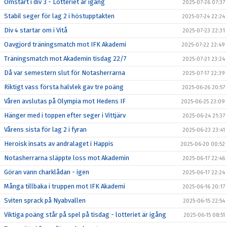
Omstart i div 3 - Lotteriet är igång
2025-07-26 07:37
Stabil seger för lag 2 i höstupptakten
2025-07-24 22:24
Div 4 startar om i Vitå
2025-07-23 22:31
Oavgjord träningsmatch mot IFK Akademi
2025-07-22 22:49
Träningsmatch mot Akademin tisdag 22/7
2025-07-21 23:24
Då var semestern slut för Notasherrarna
2025-07-17 22:39
Riktigt vass första halvlek gav tre poäng
2025-06-26 20:57
Våren avslutas på Olympia mot Hedens IF
2025-06-25 23:09
Hänger med i toppen efter seger i Vittjärv
2025-06-24 21:37
Vårens sista för lag 2 i fyran
2025-06-23 23:41
Heroisk insats av andralaget i Happis
2025-06-20 00:52
Notasherrarna släppte loss mot Akademin
2025-06-17 22:46
Göran vann charklådan - igen
2025-06-17 22:24
Många tillbaka i truppen mot IFK Akademi
2025-06-16 20:17
Sviten sprack på Nyabvallen
2025-06-15 22:54
Viktiga poäng står på spel på tisdag - lotteriet är igång
2025-06-15 08:51