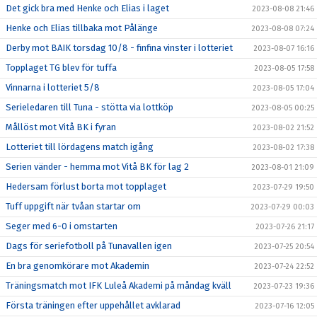
Det gick bra med Henke och Elias i laget
2023-08-08 21:46
Henke och Elias tillbaka mot Pålänge
2023-08-08 07:24
Derby mot BAIK torsdag 10/8 - finfina vinster i lotteriet
2023-08-07 16:16
Topplaget TG blev för tuffa
2023-08-05 17:58
Vinnarna i lotteriet 5/8
2023-08-05 17:04
Serieledaren till Tuna - stötta via lottköp
2023-08-05 00:25
Mållöst mot Vitå BK i fyran
2023-08-02 21:52
Lotteriet till lördagens match igång
2023-08-02 17:38
Serien vänder - hemma mot Vitå BK för lag 2
2023-08-01 21:09
Hedersam förlust borta mot topplaget
2023-07-29 19:50
Tuff uppgift när tvåan startar om
2023-07-29 00:03
Seger med 6-0 i omstarten
2023-07-26 21:17
Dags för seriefotboll på Tunavallen igen
2023-07-25 20:54
En bra genomkörare mot Akademin
2023-07-24 22:52
Träningsmatch mot IFK Luleå Akademi på måndag kväll
2023-07-23 19:36
Första träningen efter uppehållet avklarad
2023-07-16 12:05