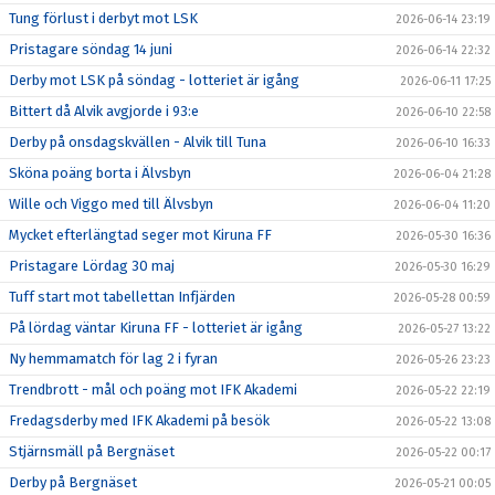
Tung förlust i derbyt mot LSK
2026-06-14 23:19
Pristagare söndag 14 juni
2026-06-14 22:32
Derby mot LSK på söndag - lotteriet är igång
2026-06-11 17:25
Bittert då Alvik avgjorde i 93:e
2026-06-10 22:58
Derby på onsdagskvällen - Alvik till Tuna
2026-06-10 16:33
Sköna poäng borta i Älvsbyn
2026-06-04 21:28
Wille och Viggo med till Älvsbyn
2026-06-04 11:20
Mycket efterlängtad seger mot Kiruna FF
2026-05-30 16:36
Pristagare Lördag 30 maj
2026-05-30 16:29
Tuff start mot tabellettan Infjärden
2026-05-28 00:59
På lördag väntar Kiruna FF - lotteriet är igång
2026-05-27 13:22
Ny hemmamatch för lag 2 i fyran
2026-05-26 23:23
Trendbrott - mål och poäng mot IFK Akademi
2026-05-22 22:19
Fredagsderby med IFK Akademi på besök
2026-05-22 13:08
Stjärnsmäll på Bergnäset
2026-05-22 00:17
Derby på Bergnäset
2026-05-21 00:05