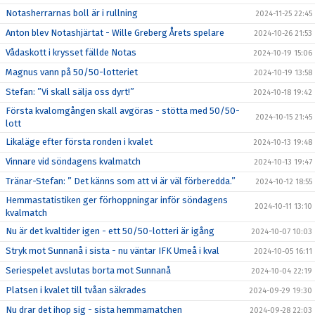
Notasherrarnas boll är i rullning
2024-11-25 22:45
Anton blev Notashjärtat - Wille Greberg Årets spelare
2024-10-26 21:53
Vådaskott i krysset fällde Notas
2024-10-19 15:06
Magnus vann på 50/50-lotteriet
2024-10-19 13:58
Stefan: ”Vi skall sälja oss dyrt!”
2024-10-18 19:42
Första kvalomgången skall avgöras - stötta med 50/50-
2024-10-15 21:45
lott
Likaläge efter första ronden i kvalet
2024-10-13 19:48
Vinnare vid söndagens kvalmatch
2024-10-13 19:47
Tränar-Stefan: ” Det känns som att vi är väl förberedda.”
2024-10-12 18:55
Hemmastatistiken ger förhoppningar inför söndagens
2024-10-11 13:10
kvalmatch
Nu är det kvaltider igen - ett 50/50-lotteri är igång
2024-10-07 10:03
Stryk mot Sunnanå i sista - nu väntar IFK Umeå i kval
2024-10-05 16:11
Seriespelet avslutas borta mot Sunnanå
2024-10-04 22:19
Platsen i kvalet till tvåan säkrades
2024-09-29 19:30
Nu drar det ihop sig - sista hemmamatchen
2024-09-28 22:03