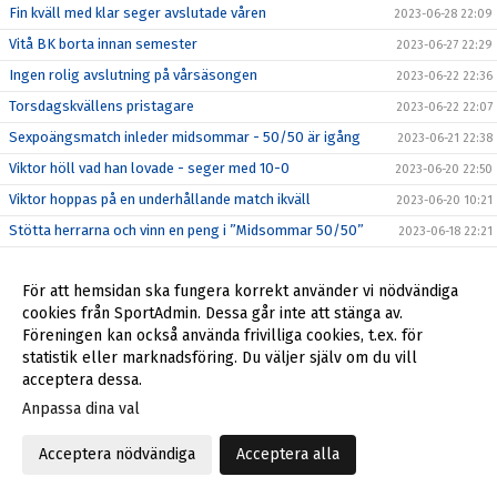
Fin kväll med klar seger avslutade våren
2023-06-28 22:09
Vitå BK borta innan semester
2023-06-27 22:29
Ingen rolig avslutning på vårsäsongen
2023-06-22 22:36
Torsdagskvällens pristagare
2023-06-22 22:07
Sexpoängsmatch inleder midsommar - 50/50 är igång
2023-06-21 22:38
Viktor höll vad han lovade - seger med 10-0
2023-06-20 22:50
Viktor hoppas på en underhållande match ikväll
2023-06-20 10:21
Stötta herrarna och vinn en peng i ”Midsommar 50/50”
2023-06-18 22:21
Tung förlust efter tappad ledning
2023-06-17 15:39
För att hemsidan ska fungera korrekt använder vi nödvändiga
Första fullträffen kommer i Sveriges mittpunkt?
2023-06-16 22:11
cookies från SportAdmin. Dessa går inte att stänga av.
Det blev för svårt mot obesegrade Haparanda
2023-06-14 23:59
Föreningen kan också använda frivilliga cookies, t.ex. för
Tufft uppdrag väntar på Gränsvallen
statistik eller marknadsföring. Du väljer själv om du vill
2023-06-14 18:16
acceptera dessa.
Hedersam förlust i semifinalen
2023-06-13 23:17
Anpassa dina val
Andra dragningen i Herrdubbeln
2023-06-13 23:01
Semifinal mot BBK i Stora Coop Cup
2023-06-12 23:45
Acceptera nödvändiga
Acceptera alla
Förlust mot Östersund efter tidiga mål i baken
2023-06-11 16:44