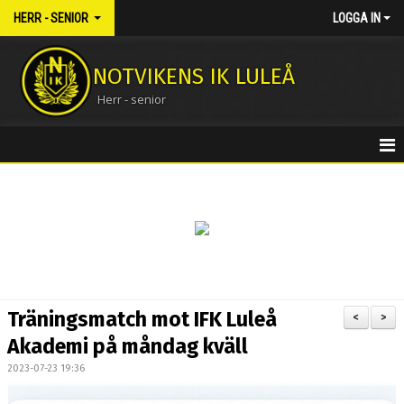
HERR - SENIOR
LOGGA IN
NOTVIKENS IK LULEÅ
Herr - senior
HEM
NYHETER
KALENDER
MATCHER
Träningsmatch mot IFK Luleå
<
>
TRUPPEN
Akademi på måndag kväll
2023-07-23 19:36
BILDGALLERI