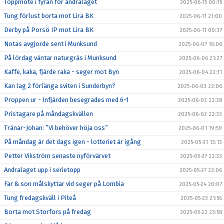
Toppmöte i fyran för andralaget
2025-06-15 00:15
Tung förlust borta mot Lira BK
2025-06-11 21:00
Derby på Porsö IP mot Lira BK
2025-06-11 00:37
Notas avgjorde sent i Munksund
2025-06-07 16:06
På lördag väntar naturgräs i Munksund
2025-06-06 21:27
Kaffe, kaka, fjärde raka - seger mot Byn
2025-06-04 22:11
Kan lag 2 förlänga sviten i Sunderbyn?
2025-06-03 22:06
Proppen ur - Infjärden besegrades med 6-1
2025-06-02 22:38
Pristagare på måndagskvällen
2025-06-02 22:33
Tränar-Johan: ”Vi behöver höja oss”
2025-06-01 19:59
På måndag är det dags igen - lotteriet är igång
2025-05-31 13:13
Petter Vikström senaste nyförvärvet
2025-05-27 22:33
Andralaget upp i serietopp
2025-05-27 22:06
Far & son målskyttar vid seger på Lombia
2025-05-24 20:07
Tung fredagskväll i Piteå
2025-05-23 21:56
Borta mot Storfors på fredag
2025-05-22 23:58