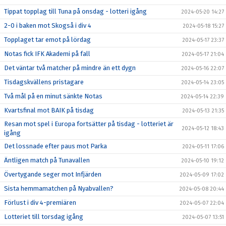
Tippat topplag till Tuna på onsdag - lotteri igång
2024-05-20 14:27
2-0 i baken mot Skogså i div 4
2024-05-18 15:27
Topplaget tar emot på lördag
2024-05-17 23:37
Notas fick IFK Akademi på fall
2024-05-17 21:04
Det väntar två matcher på mindre än ett dygn
2024-05-16 22:07
Tisdagskvällens pristagare
2024-05-14 23:05
Två mål på en minut sänkte Notas
2024-05-14 22:39
Kvartsfinal mot BAIK på tisdag
2024-05-13 21:35
Resan mot spel i Europa fortsätter på tisdag - lotteriet är
2024-05-12 18:43
igång
Det lossnade efter paus mot Parka
2024-05-11 17:06
Äntligen match på Tunavallen
2024-05-10 19:12
Övertygande seger mot Infjärden
2024-05-09 17:02
Sista hemmamatchen på Nyabvallen?
2024-05-08 20:44
Förlust i div 4-premiären
2024-05-07 22:04
Lotteriet till torsdag igång
2024-05-07 13:51