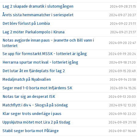
Lag 2 skapade dramatik i slutomgången
2024-09-28 21:15
Årets sista hemmamatcher i seriespelet
2024-09-27 20:37
Det blev förlust på Lombia
2024-09-22 21:11
Lag 2 möter Parkalompolo i Kiruna
2024-09-21 21:17
Notas avgjorde innan paus - Jeanette och Bill vann i
2024-09-20 22:47
lotteriet
Se upp för formstarkt MSSK - lotteriet är igång
2024-09-19 20:24
Herrarna spurtar mot kval - lotteriet igång
2024-09-18 21:20
Det lutar åt en fjärdeplats för lag 2
2024-09-15 20:49
Medaljmatch på Nyabvallen
2024-09-14 23:58
Seger med 1-0 borta mot Infjärdens SK
2024-09-14 15:26
Notas tar sig an desperat ISK
2024-09-13 20:03
Matchflytt i div 4 - Skogså på söndag
2024-09-12 13:20
Klar seger trots underläge i paus
2024-09-10 22:22
Uppskjutna mötet mot Lira 2 på tisdag
2024-09-09 21:18
Stabil seger borta mot Pålänge
2024-09-07 16:49