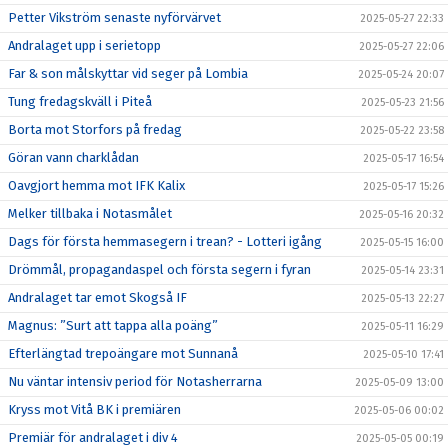
Petter Vikström senaste nyförvärvet
2025-05-27 22:33
Andralaget upp i serietopp
2025-05-27 22:06
Far & son målskyttar vid seger på Lombia
2025-05-24 20:07
Tung fredagskväll i Piteå
2025-05-23 21:56
Borta mot Storfors på fredag
2025-05-22 23:58
Göran vann charklådan
2025-05-17 16:54
Oavgjort hemma mot IFK Kalix
2025-05-17 15:26
Melker tillbaka i Notasmålet
2025-05-16 20:32
Dags för första hemmasegern i trean? - Lotteri igång
2025-05-15 16:00
Drömmål, propagandaspel och första segern i fyran
2025-05-14 23:31
Andralaget tar emot Skogså IF
2025-05-13 22:27
Magnus: ”Surt att tappa alla poäng”
2025-05-11 16:29
Efterlängtad trepoängare mot Sunnanå
2025-05-10 17:41
Nu väntar intensiv period för Notasherrarna
2025-05-09 13:00
Kryss mot Vitå BK i premiären
2025-05-06 00:02
Premiär för andralaget i div 4
2025-05-05 00:19