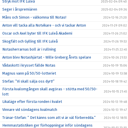
Stryk mot IFK Luleå
2025-02-04 09:40
Seger i årspremiären
2025-02-04 09:36
Måns och Simon - välkomna till Notas!
2024-12-16 21:20
Anton vill tacka alla Notvikare - och vi tackar Anton
2024-11-29 09:02
Oscar och Axel byter till IFK Luleå Akademi
2024-11-26 21:02
Skogfält och Gylling till IFK Luleå
2024-11-26 19:53
Notasherrarnas boll är i rullning
2024-11-25 22:45
Anton blev Notashjärtat - Wille Greberg Årets spelare
2024-10-26 21:53
Vådaskott i krysset fällde Notas
2024-10-19 15:06
Magnus vann på 50/50-lotteriet
2024-10-19 13:58
Stefan: ”Vi skall sälja oss dyrt!”
2024-10-18 19:42
Första kvalomgången skall avgöras - stötta med 50/50-
2024-10-15 21:45
lott
Likaläge efter första ronden i kvalet
2024-10-13 19:48
Vinnare vid söndagens kvalmatch
2024-10-13 19:47
Tränar-Stefan: ” Det känns som att vi är väl förberedda.”
2024-10-12 18:55
Hemmastatistiken ger förhoppningar inför söndagens
2024-10-11 13:10