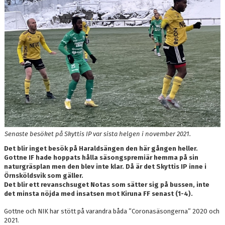
DOKUMENT
KONTAKT
SKYTTELIGOR
MATCHFAKTA
Senaste besöket på Skyttis IP var sista helgen i november 2021.
Det blir inget besök på Haraldsängen den här gången heller.
Gottne IF hade hoppats hålla säsongspremiär hemma på sin
naturgräsplan men den blev inte klar. Då är det Skyttis IP inne i
Örnsköldsvik som gäller.
Det blir ett revanschsuget Notas som sätter sig på bussen, inte
det minsta nöjda med insatsen mot Kiruna FF senast (1-4).
Gottne och NIK har stött på varandra båda ”Coronasäsongerna” 2020 och
2021.