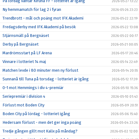
På lördag väntar Kiruna FF - lotteriet är igång
2026-05-27 13:22
Ny hemmamatch för lag 2 i fyran
2026-05-26 23:23
Trendbrott - mål och poäng mot IFK Akademi
2026-05-22 22:19
Fredagsderby med IFK Akademi på besök
2026-05-22 13:08
Stjärnsmäll på Bergnäset
2026-05-22 00:17
Derby på Bergnäset
2026-05-21 00:05
Mardrömsstart på LF Arena
2026-05-17 20:46
Vinnare i lotteriet 14 maj
2026-05-14 22:49
Matchen levde i 80 minuter men ny förlust
2026-05-14 20:55
Sunnanå till Tuna på torsdag - lotteriet är igång
2026-05-12 17:39
0-1 mot Hemmings i div 4-premiär
2026-05-10 15:36
Seriepremiär i division 4
2026-05-10 01:43
Förlust mot Boden City
2026-05-09 20:51
Boden City på lördag - lotteriet igång
2026-05-06 15:40
Hedersam förlust - men det ger inga poäng
2026-05-04 23:26
Tredje gången gillt mot Kalix på måndag?
2026-05-02 12:00