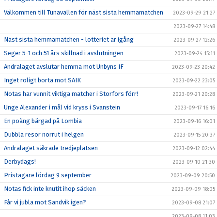
Välkommen till Tunavallen för näst sista hemmamatchen
2023-09-29 21:27
2023-09-27 14:48
Näst sista hemmamatchen - lotteriet är igång
2023-09-27 12:26
Seger 5-1 och 51 års skillnad i avslutningen
2023-09-24 15:11
Andralaget avslutar hemma mot Unbyns IF
2023-09-23 20:42
Inget roligt borta mot SAIK
2023-09-22 23:05
Notas har vunnit viktiga matcher i Storfors förr!
2023-09-21 20:28
Unge Alexander i mål vid kryss i Svanstein
2023-09-17 16:16
En poäng bärgad på Lombia
2023-09-16 16:01
Dubbla resor norrut i helgen
2023-09-15 20:37
Andralaget säkrade tredjeplatsen
2023-09-12 02:44
Derbydags!
2023-09-10 21:30
Pristagare lördag 9 september
2023-09-09 20:50
Notas fick inte knutit ihop säcken
2023-09-09 18:05
Får vi jubla mot Sandvik igen?
2023-09-08 21:07
2023-09-08 11:03