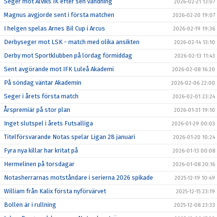
Seger mot Alviks IK efter sen vändning
2026-02-21 13:07
Magnus avgjorde sent i första matchen
2026-02-20 19:07
I helgen spelas Arnes Bil Cup i Arcus
2026-02-19 19:36
Derbyseger mot LSK - match med olika ansikten
2026-02-14 13:10
Derby mot Sportklubben på lördag förmiddag
2026-02-13 11:43
Sent avgörande mot IFK Luleå Akademi
2026-02-08 16:20
På söndag väntar Akademin
2026-02-06 22:00
Seger i årets första match
2026-02-01 23:24
Årspremiär på stor plan
2026-01-31 19:10
Inget slutspel i årets Futsalliga
2026-01-29 00:03
Titelförsvarande Notas spelar Ligan 28 januari
2026-01-20 10:24
Fyra nya killar har kritat på
2026-01-13 00:08
Hermelinen på torsdagar
2026-01-08 20:16
Notasherrarnas motståndare i serierna 2026 spikade
2025-12-19 10:49
William från Kalix första nyförvärvet
2025-12-15 23:19
Bollen är i rullning
2025-12-08 23:33