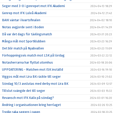
Seger med 3-0 i genrepet mot IFK Akademi
2024-04-13 18:29
Genrep mot IFK Luleå Akademi
2024-04-12 21:43
BAIK väntar i kvartsfinalen
2024-04-02 18:10
Notas avgjorde sent i Boden
2024-04-01 14:39
Då var det dags för tävlingsmatch
2024-03-31 20:23
Många mål mot Sportklubben
2024-03-23 16:29
Det blir match på Nyabvallen
2024-03-23 11:09
Förhoppningsvis match mot LSK på lördag
2024-03-22 22:12
Notasherrarna har flyttat utomhus
2024-03-18 20:06
UPPDATERING - Matchen mot ISK inställd
2024-03-16 19:10
Viggos mål mot Lira BK räckte till seger
2024-03-10 21:02
Söndag 10/3 avslutas med derby mot Lira BK
2024-03-09 12:57
Tillslut svängde det till seger
2024-03-03 15:32
Revansch mot IFK Kalix på söndag?
2024-03-01 16:20
Ändring i organisationen kring herrlaget
2024-02-26 13:25
Tredje raka segern i cupen
2024-02-18 23:25