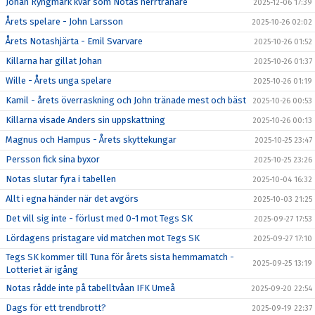
Johan Ryngmark kvar som Notas herrtränare
2025-12-06 17:39
Årets spelare - John Larsson
2025-10-26 02:02
Årets Notashjärta - Emil Svarvare
2025-10-26 01:52
Killarna har gillat Johan
2025-10-26 01:37
Wille - Årets unga spelare
2025-10-26 01:19
Kamil - årets överraskning och John tränade mest och bäst
2025-10-26 00:53
Killarna visade Anders sin uppskattning
2025-10-26 00:13
Magnus och Hampus - Årets skyttekungar
2025-10-25 23:47
Persson fick sina byxor
2025-10-25 23:26
Notas slutar fyra i tabellen
2025-10-04 16:32
Allt i egna händer när det avgörs
2025-10-03 21:25
Det vill sig inte - förlust med 0-1 mot Tegs SK
2025-09-27 17:53
Lördagens pristagare vid matchen mot Tegs SK
2025-09-27 17:10
Tegs SK kommer till Tuna för årets sista hemmamatch -
2025-09-25 13:19
Lotteriet är igång
Notas rådde inte på tabelltvåan IFK Umeå
2025-09-20 22:54
Dags för ett trendbrott?
2025-09-19 22:37