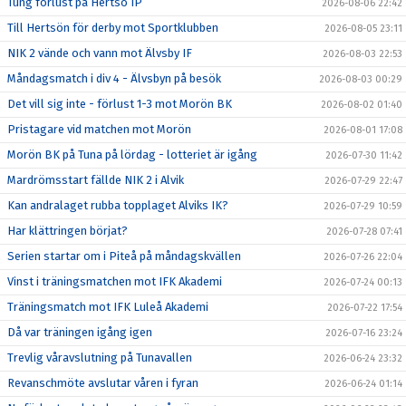
Tung förlust på Hertsö IP
2026-08-06 22:42
Till Hertsön för derby mot Sportklubben
2026-08-05 23:11
NIK 2 vände och vann mot Älvsby IF
2026-08-03 22:53
Måndagsmatch i div 4 - Älvsbyn på besök
2026-08-03 00:29
Det vill sig inte - förlust 1-3 mot Morön BK
2026-08-02 01:40
Pristagare vid matchen mot Morön
2026-08-01 17:08
Morön BK på Tuna på lördag - lotteriet är igång
2026-07-30 11:42
Mardrömsstart fällde NIK 2 i Alvik
2026-07-29 22:47
Kan andralaget rubba topplaget Alviks IK?
2026-07-29 10:59
Har klättringen börjat?
2026-07-28 07:41
Serien startar om i Piteå på måndagskvällen
2026-07-26 22:04
Vinst i träningsmatchen mot IFK Akademi
2026-07-24 00:13
Träningsmatch mot IFK Luleå Akademi
2026-07-22 17:54
Då var träningen igång igen
2026-07-16 23:24
Trevlig våravslutning på Tunavallen
2026-06-24 23:32
Revanschmöte avslutar våren i fyran
2026-06-24 01:14