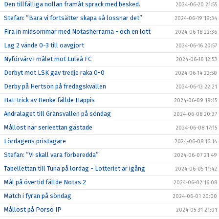
Den tillfälliga nollan framåt sprack med besked.
2024-06-20 21:55
Stefan: ”Bara vi fortsätter skapa så lossnar det”
2024-06-19 19:34
Fira in midsommar med Notasherrarna - och en lott
2024-06-18 22:36
Lag 2 vände 0-3 till oavgjort
2024-06-16 20:57
Nyförvärv i målet mot Luleå FC
2024-06-16 12:53
Derbyt mot LSK gav tredje raka 0-0
2024-06-14 22:50
Derby på Hertsön på fredagskvällen
2024-06-13 22:21
Hat-trick av Henke fällde Happis
2024-06-09 19:15
Andralaget till Gränsvallen på söndag
2024-06-08 20:37
Mållöst när serieettan gästade
2024-06-08 17:15
Lördagens pristagare
2024-06-08 16:14
Stefan: ”Vi skall vara förberedda”
2024-06-07 21:49
Tabellettan till Tuna på lördag - Lotteriet är igång
2024-06-05 11:42
Mål på övertid fällde Notas 2
2024-06-02 16:08
Match i fyran på söndag
2024-06-01 20:00
Mållöst på Porsö IP
2024-05-31 21:01