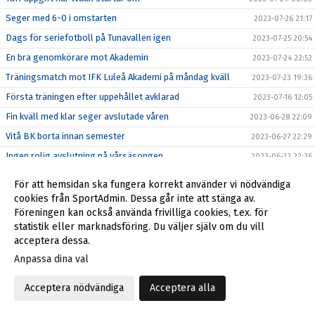
Seger med 6-0 i omstarten
2023-07-26 21:17
Dags för seriefotboll på Tunavallen igen
2023-07-25 20:54
En bra genomkörare mot Akademin
2023-07-24 22:52
Träningsmatch mot IFK Luleå Akademi på måndag kväll
2023-07-23 19:36
Första träningen efter uppehållet avklarad
2023-07-16 12:05
Fin kväll med klar seger avslutade våren
2023-06-28 22:09
Vitå BK borta innan semester
2023-06-27 22:29
Ingen rolig avslutning på vårsäsongen
2023-06-22 22:36
Torsdagskvällens pristagare
2023-06-22 22:07
För att hemsidan ska fungera korrekt använder vi nödvändiga
Sexpoängsmatch inleder midsommar - 50/50 är igång
2023-06-21 22:38
cookies från SportAdmin. Dessa går inte att stänga av.
Föreningen kan också använda frivilliga cookies, t.ex. för
Viktor höll vad han lovade - seger med 10-0
2023-06-20 22:50
statistik eller marknadsföring. Du väljer själv om du vill
Viktor hoppas på en underhållande match ikväll
2023-06-20 10:21
acceptera dessa.
Stötta herrarna och vinn en peng i ”Midsommar 50/50”
2023-06-18 22:21
Anpassa dina val
Tung förlust efter tappad ledning
2023-06-17 15:39
Acceptera nödvändiga
Acceptera alla
Första fullträffen kommer i Sveriges mittpunkt?
2023-06-16 22:11
Det blev för svårt mot obesegrade Haparanda
2023-06-14 23:59