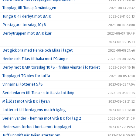
Topplag till Tuna på måndagen
2023-08-13 21:32
Tunga 0-1 i derbyt mot BAIK
2023-08-11 00:13
Pristagare torsdag 10/8
2023-08-10 23:08
Derbytruppen mot BAIK klar
2023-08-09 19:49
2023-08-09 15:21
Det gick bra med Henke och Elias i laget
2023-08-08 21:46
Henke och Elias tillbaka mot Pålänge
2023-08-08 07:24
Derby mot BAIK torsdag 10/8 - finfina vinster i lotteriet
2023-08-07 16:16
Topplaget TG blev för tuffa
2023-08-05 17:58
Vinnarna i lotteriet 5/8
2023-08-05 17:04
Serieledaren till Tuna - stötta via lottköp
2023-08-05 00:25
Mållöst mot Vitå BK i fyran
2023-08-02 21:52
Lotteriet till lördagens match igång
2023-08-02 17:38
Serien vänder - hemma mot Vitå BK för lag 2
2023-08-01 21:09
Hedersam förlust borta mot topplaget
2023-07-29 19:50
Tuff uppgift när tvåan startar om
2023-07-29 00:03