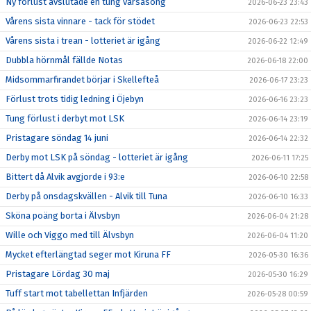
Ny förlust avslutade en tung vårsäsong
2026-06-23 23:43
Vårens sista vinnare - tack för stödet
2026-06-23 22:53
Vårens sista i trean - lotteriet är igång
2026-06-22 12:49
Dubbla hörnmål fällde Notas
2026-06-18 22:00
Midsommarfirandet börjar i Skellefteå
2026-06-17 23:23
Förlust trots tidig ledning i Öjebyn
2026-06-16 23:23
Tung förlust i derbyt mot LSK
2026-06-14 23:19
Pristagare söndag 14 juni
2026-06-14 22:32
Derby mot LSK på söndag - lotteriet är igång
2026-06-11 17:25
Bittert då Alvik avgjorde i 93:e
2026-06-10 22:58
Derby på onsdagskvällen - Alvik till Tuna
2026-06-10 16:33
Sköna poäng borta i Älvsbyn
2026-06-04 21:28
Wille och Viggo med till Älvsbyn
2026-06-04 11:20
Mycket efterlängtad seger mot Kiruna FF
2026-05-30 16:36
Pristagare Lördag 30 maj
2026-05-30 16:29
Tuff start mot tabellettan Infjärden
2026-05-28 00:59