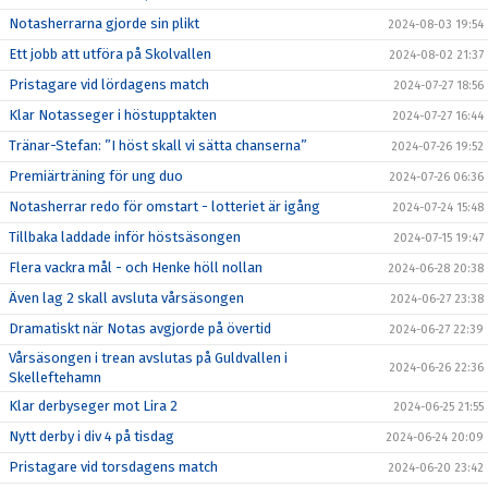
Notasherrarna gjorde sin plikt
2024-08-03 19:54
Ett jobb att utföra på Skolvallen
2024-08-02 21:37
Pristagare vid lördagens match
2024-07-27 18:56
Klar Notasseger i höstupptakten
2024-07-27 16:44
Tränar-Stefan: ”I höst skall vi sätta chanserna”
2024-07-26 19:52
Premiärträning för ung duo
2024-07-26 06:36
Notasherrar redo för omstart - lotteriet är igång
2024-07-24 15:48
Tillbaka laddade inför höstsäsongen
2024-07-15 19:47
Flera vackra mål - och Henke höll nollan
2024-06-28 20:38
Även lag 2 skall avsluta vårsäsongen
2024-06-27 23:38
Dramatiskt när Notas avgjorde på övertid
2024-06-27 22:39
Vårsäsongen i trean avslutas på Guldvallen i
2024-06-26 22:36
Skelleftehamn
Klar derbyseger mot Lira 2
2024-06-25 21:55
Nytt derby i div 4 på tisdag
2024-06-24 20:09
Pristagare vid torsdagens match
2024-06-20 23:42