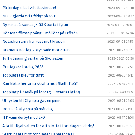
På lördag skall vi hitta vinnare!
2023-09-05 10:18
NIK 2 gjorde tvåsiffrigt på GSK
2023-09-03 18:47
Ny resa på söndag - GSK borta i fyran
2023-09-02 20:01
Höstens första poäng - mållöst på Frösön
2023-09-02 14:06
Notasherrarna har rest mot Frösön
2023-09-01 21:59
Dramatik när lag 2 kryssade mot ettan
2023-08-27 18:23
Tuff utmaning väntar på Skolvallen
2023-08-27 00:58
Pristagare lördag 26/8
2023-08-26 17:50
Topplaget blev för tufft
2023-08-26 16:13
Kan Notasherrarna skrälla mot Skellefteå?
2023-08-25 22:19
Topplag på besök på lördag - lotteriet igång
2023-08-23 13:51
Utflykten till Olympia gav en pinne
2023-08-21 21:05
Borta på Olympia på måndag
2023-08-20 21:03
IFK vann derbyt med 2-0
2023-08-17 21:08
Alla till Nyabvallen för att stötta i torsdagens derby!
2023-08-16 19:53
Stark insats mot topplaget Haparanda FF
2023-08-14 22:42