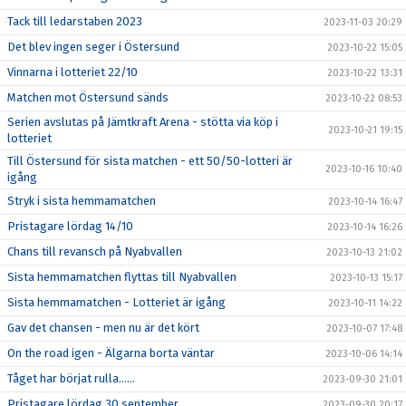
Tack till ledarstaben 2023
2023-11-03 20:29
Det blev ingen seger i Östersund
2023-10-22 15:05
Vinnarna i lotteriet 22/10
2023-10-22 13:31
Matchen mot Östersund sänds
2023-10-22 08:53
Serien avslutas på Jämtkraft Arena - stötta via köp i
2023-10-21 19:15
lotteriet
Till Östersund för sista matchen - ett 50/50-lotteri är
2023-10-16 10:40
igång
Stryk i sista hemmamatchen
2023-10-14 16:47
Pristagare lördag 14/10
2023-10-14 16:26
Chans till revansch på Nyabvallen
2023-10-13 21:02
Sista hemmamatchen flyttas till Nyabvallen
2023-10-13 15:17
Sista hemmamatchen - Lotteriet är igång
2023-10-11 14:22
Gav det chansen - men nu är det kört
2023-10-07 17:48
On the road igen - Älgarna borta väntar
2023-10-06 14:14
Tåget har börjat rulla……
2023-09-30 21:01
Pristagare lördag 30 september
2023-09-30 20:17