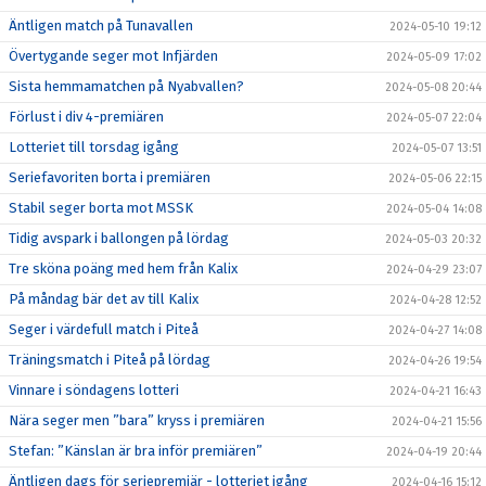
Äntligen match på Tunavallen
2024-05-10 19:12
Övertygande seger mot Infjärden
2024-05-09 17:02
Sista hemmamatchen på Nyabvallen?
2024-05-08 20:44
Förlust i div 4-premiären
2024-05-07 22:04
Lotteriet till torsdag igång
2024-05-07 13:51
Seriefavoriten borta i premiären
2024-05-06 22:15
Stabil seger borta mot MSSK
2024-05-04 14:08
Tidig avspark i ballongen på lördag
2024-05-03 20:32
Tre sköna poäng med hem från Kalix
2024-04-29 23:07
På måndag bär det av till Kalix
2024-04-28 12:52
Seger i värdefull match i Piteå
2024-04-27 14:08
Träningsmatch i Piteå på lördag
2024-04-26 19:54
Vinnare i söndagens lotteri
2024-04-21 16:43
Nära seger men ”bara” kryss i premiären
2024-04-21 15:56
Stefan: ”Känslan är bra inför premiären”
2024-04-19 20:44
Äntligen dags för seriepremiär - lotteriet igång
2024-04-16 15:12