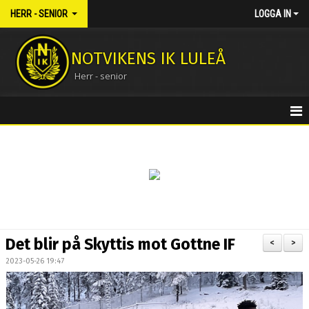
HERR - SENIOR
LOGGA IN
NOTVIKENS IK LULEÅ
Herr - senior
HEM
NYHETER
KALENDER
MATCHER
Det blir på Skyttis mot Gottne IF
<
>
TRUPPEN
2023-05-26 19:47
BILDGALLERI