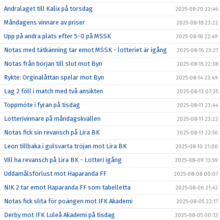
Andralaget till Kalix på torsdag
2025-08-20 22:46
Måndagens vinnare av priser
2025-08-18 23:22
Upp på andra plats efter 5-0 på MSSK
2025-08-18 22:49
Notas med tätkänning tar emot MSSK - lotteriet är igång
2025-08-16 23:27
Notas från början till slut mot Byn
2025-08-15 22:38
Rykte: Orginalåttan spelar mot Byn
2025-08-14 23:49
Lag 2 föll i match med två ansikten
2025-08-13 07:35
Toppmöte i fyran på tisdag
2025-08-11 23:44
Lotterivinnare på måndagskvällen
2025-08-11 23:22
Notas fick sin revansch på Lira BK
2025-08-11 22:50
Leon tillbaka i gulsvarta tröjan mot Lira BK
2025-08-10 21:00
Vill ha revansch på Lira BK - Lotteri igång
2025-08-09 13:59
Uddamålsförlust mot Haparanda FF
2025-08-08 00:07
NIK 2 tar emot Haparanda FF som tabelletta
2025-08-06 21:42
Notas fick slita för poängen mot IFK Akademi
2025-08-05 22:17
Derby mot IFK Luleå Akademi på tisdag
2025-08-05 00:13