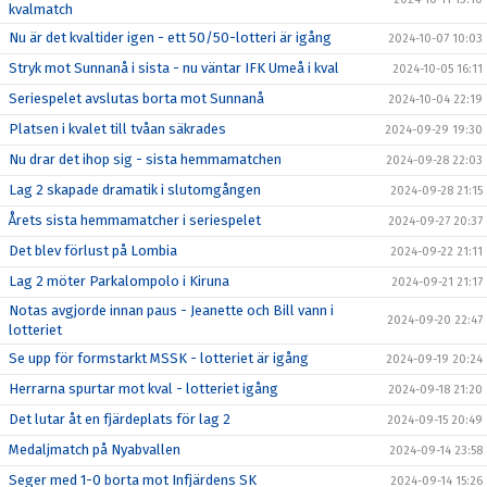
kvalmatch
Nu är det kvaltider igen - ett 50/50-lotteri är igång
2024-10-07 10:03
Stryk mot Sunnanå i sista - nu väntar IFK Umeå i kval
2024-10-05 16:11
Seriespelet avslutas borta mot Sunnanå
2024-10-04 22:19
Platsen i kvalet till tvåan säkrades
2024-09-29 19:30
Nu drar det ihop sig - sista hemmamatchen
2024-09-28 22:03
Lag 2 skapade dramatik i slutomgången
2024-09-28 21:15
Årets sista hemmamatcher i seriespelet
2024-09-27 20:37
Det blev förlust på Lombia
2024-09-22 21:11
Lag 2 möter Parkalompolo i Kiruna
2024-09-21 21:17
Notas avgjorde innan paus - Jeanette och Bill vann i
2024-09-20 22:47
lotteriet
Se upp för formstarkt MSSK - lotteriet är igång
2024-09-19 20:24
Herrarna spurtar mot kval - lotteriet igång
2024-09-18 21:20
Det lutar åt en fjärdeplats för lag 2
2024-09-15 20:49
Medaljmatch på Nyabvallen
2024-09-14 23:58
Seger med 1-0 borta mot Infjärdens SK
2024-09-14 15:26