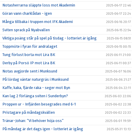
Notasherrarna släppte loss mot Akademin
2025-06-17 22:46
Göran vann charklådan - igen
2025-06-17 22:24
Många tillbaka i truppen mot IFK Akademi
2025-06-16 20:17
Sviten sprack på Nyabvallen
2025-06-15 22:54
Viktiga poäng står på spel på tisdag - lotteriet är igång
2025-06-15 08:51
Toppmöte i fyran för andralaget
2025-06-15 00:15
Tung förlust borta mot Lira BK
2025-06-11 21:00
Derby på Porsö IP mot Lira BK
2025-06-11 00:37
Notas avgjorde sent i Munksund
2025-06-07 16:06
På lördag väntar naturgräs i Munksund
2025-06-06 21:27
Kaffe, kaka, fjärde raka - seger mot Byn
2025-06-04 22:11
Kan lag 2 förlänga sviten i Sunderbyn?
2025-06-03 22:06
Proppen ur - Infjärden besegrades med 6-1
2025-06-02 22:38
Pristagare på måndagskvällen
2025-06-02 22:33
Tränar-Johan: ”Vi behöver höja oss”
2025-06-01 19:59
På måndag är det dags igen - lotteriet är igång
2025-05-31 13:13