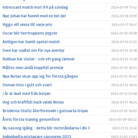
Intressant match mot IFK på söndag
2024-01-19 17:42
Nye Johan har hunnit med en hel del
2024-01-18 20:51
Viggo vill vinna till varje pris
2024-01-17 16:47
Oscar blir herrtruppens yngste
2024-01-16 20:58
Äntligen har Kamil spelat match
2024-01-15 21:33
Sven har sadlat om för nya äventyr
2024-01-14 13:18
Robban har slutat - och ett gäng lämnat
2024-01-13 17:28
Mållös men ändå hoppfull premiär
2024-01-13 16:33
Nya Notas visar upp sig för första gången
2024-01-12 19:43
Osman trivs i gult och svart
2024-01-12 18:14
I år är Axel med från början
2024-01-12 07:48
Ung och kraftfull back valde Notas
2024-01-11 18:24
Bröderna Stoltz återförenade i gulsvarta tröjan
2024-01-10 16:03
Årets första träning genomförd
2024-01-09 00:32
Ny säsong igång - detta blir motståndarna i div 3
2023-11-13 22:41
Individuella pristagare säsongen 2023
2023-11-03 21:01