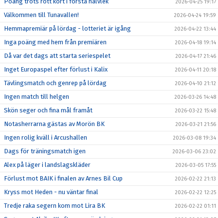
Poäng trots rött kort i första halvlek
2026-04-25 19:17
Välkommen till Tunavallen!
2026-04-24 19:59
Hemmapremiär på lördag - lotteriet är igång
2026-04-22 13:44
Inga poäng med hem från premiären
2026-04-18 19:14
Då var det dags att starta seriespelet
2026-04-17 21:46
Inget Europaspel efter förlust i Kalix
2026-04-11 20:18
Tävlingsmatch och genrep på lördag
2026-04-10 21:12
Ingen match till helgen
2026-03-26 14:48
Skön seger och fina mål framåt
2026-03-22 15:48
Notasherrarna gästas av Morön BK
2026-03-21 21:56
Ingen rolig kväll i Arcushallen
2026-03-08 19:34
Dags för träningsmatch igen
2026-03-06 23:02
Alex på läger i landslagskläder
2026-03-05 17:55
Förlust mot BAIK i finalen av Arnes Bil Cup
2026-02-22 21:13
Kryss mot Heden - nu väntar final
2026-02-22 12:25
Tredje raka segern kom mot Lira BK
2026-02-22 01:11