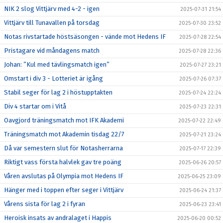
NIK 2 slog Vittjärv med 4-2 - igen
2025-07-31 21:54
Vittjärv till Tunavallen på torsdag
2025-07-30 23:52
Notas rivstartade höstsäsongen - vände mot Hedens IF
2025-07-28 22:54
Pristagare vid måndagens match
2025-07-28 22:36
Johan: ”Kul med tävlingsmatch igen”
2025-07-27 23:21
Omstart i div 3 - Lotteriet är igång
2025-07-26 07:37
Stabil seger för lag 2 i höstupptakten
2025-07-24 22:24
Div 4 startar om i Vitå
2025-07-23 22:31
Oavgjord träningsmatch mot IFK Akademi
2025-07-22 22:49
Träningsmatch mot Akademin tisdag 22/7
2025-07-21 23:24
Då var semestern slut för Notasherrarna
2025-07-17 22:39
Riktigt vass första halvlek gav tre poäng
2025-06-26 20:57
Våren avslutas på Olympia mot Hedens IF
2025-06-25 23:09
Hänger med i toppen efter seger i Vittjärv
2025-06-24 21:37
Vårens sista för lag 2 i fyran
2025-06-23 23:41
Heroisk insats av andralaget i Happis
2025-06-20 00:52