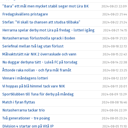
”Bara” ett mål men mycket stabil seger mot Lira BK
2024-08-23 22:09
Fredagskvällens pristagare
2024-08-23 21:44
Stefan: ”Vi skall ta chansen att studsa tillbaka”
2024-08-22 21:24
Herrarna spelar derby mot Lira på fredag - lotteri igång
2024-08-21 14:15
Notasherrarnas förlustnolla sprack i Boden
2024-08-19 21:33
Seriefinal mellan två lag utan förlust
2024-08-18 22:13
Målvaktstätt när NIK 2 överraskade och vann
2024-08-15 22:43
Nu duggar derbyna tätt - Luleå FC på torsdag
2024-08-14 22:38
Åttonde raka nollan - och fyra mål framåt
2024-08-12 23:25
Vinnare i måndagens lotteri
2024-08-12 22:57
Vi hoppas på blå himmel tack vare NIK
2024-08-11 20:01
Sportklubben till Tuna för derby på måndag
2024-08-09 13:29
Match i fyran flyttas
2024-08-08 16:46
Notasherrarna tackar trio
2024-08-06 22:39
Två generationer - tre poäng
2024-08-05 23:24
Division 4 startar om på Vitå IP
2024-08-05 11:10