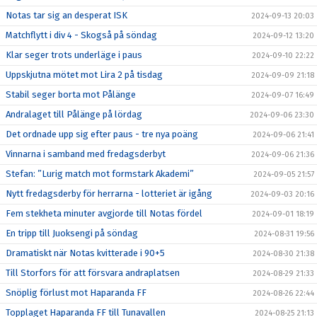
Notas tar sig an desperat ISK
2024-09-13 20:03
Matchflytt i div 4 - Skogså på söndag
2024-09-12 13:20
Klar seger trots underläge i paus
2024-09-10 22:22
Uppskjutna mötet mot Lira 2 på tisdag
2024-09-09 21:18
Stabil seger borta mot Pålänge
2024-09-07 16:49
Andralaget till Pålänge på lördag
2024-09-06 23:30
Det ordnade upp sig efter paus - tre nya poäng
2024-09-06 21:41
Vinnarna i samband med fredagsderbyt
2024-09-06 21:36
Stefan: ”Lurig match mot formstark Akademi”
2024-09-05 21:57
Nytt fredagsderby för herrarna - lotteriet är igång
2024-09-03 20:16
Fem stekheta minuter avgjorde till Notas fördel
2024-09-01 18:19
En tripp till Juoksengi på söndag
2024-08-31 19:56
Dramatiskt när Notas kvitterade i 90+5
2024-08-30 21:38
Till Storfors för att försvara andraplatsen
2024-08-29 21:33
Snöplig förlust mot Haparanda FF
2024-08-26 22:44
Topplaget Haparanda FF till Tunavallen
2024-08-25 21:13