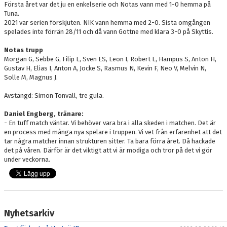
Första året var det ju en enkelserie och Notas vann med 1-0 hemma på
Tuna.
2021 var serien förskjuten. NIK vann hemma med 2-0. Sista omgången
spelades inte förrän 28/11 och då vann Gottne med klara 3-0 på Skyttis.
Notas trupp
Morgan G, Sebbe G, Filip L, Sven ES, Leon I, Robert L, Hampus S, Anton H,
Gustav H, Elias I, Anton A, Jocke S, Rasmus N, Kevin F, Neo V, Melvin N,
Solle M, Magnus J.
Avstängd: Simon Tonvall, tre gula.
Daniel Engberg, tränare:
- En tuff match väntar. Vi behöver vara bra i alla skeden i matchen. Det är
en process med många nya spelare i truppen. Vi vet från erfarenhet att det
tar några matcher innan strukturen sitter. Ta bara förra året. Då hackade
det på våren. Därför är det viktigt att vi är modiga och tror på det vi gör
under veckorna.
Nyhetsarkiv