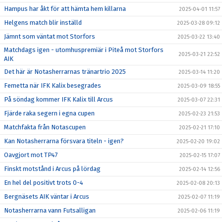
Hampus har åkt för att hämta hem killarna
2025-04-01 11:57
Helgens match blir inställd
2025-03-28 09:12
Jämnt som väntat mot Storfors
2025-03-22 13:40
Matchdags igen - utomhuspremiär i Piteå mot Storfors
2025-03-21 22:52
AIK
Det här är Notasherrarnas tränartrio 2025
2025-03-14 11:20
Femetta när IFK Kalix besegrades
2025-03-09 18:55
På söndag kommer IFK Kalix till Arcus
2025-03-07 22:31
Fjärde raka segern i egna cupen
2025-02-23 21:53
Matchfakta från Notascupen
2025-02-21 17:10
Kan Notasherrarna försvara titeln - igen?
2025-02-20 19:02
Oavgjort mot TP47
2025-02-15 17:07
Finskt motstånd i Arcus på lördag
2025-02-14 12:56
En hel del positivt trots 0-4
2025-02-08 20:13
Bergnäsets AIK väntar i Arcus
2025-02-07 11:19
Notasherrarna vann Futsalligan
2025-02-06 11:19