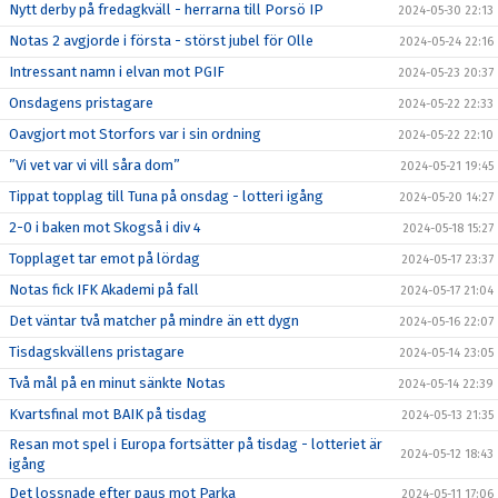
Nytt derby på fredagkväll - herrarna till Porsö IP
2024-05-30 22:13
Notas 2 avgjorde i första - störst jubel för Olle
2024-05-24 22:16
Intressant namn i elvan mot PGIF
2024-05-23 20:37
Onsdagens pristagare
2024-05-22 22:33
Oavgjort mot Storfors var i sin ordning
2024-05-22 22:10
”Vi vet var vi vill såra dom”
2024-05-21 19:45
Tippat topplag till Tuna på onsdag - lotteri igång
2024-05-20 14:27
2-0 i baken mot Skogså i div 4
2024-05-18 15:27
Topplaget tar emot på lördag
2024-05-17 23:37
Notas fick IFK Akademi på fall
2024-05-17 21:04
Det väntar två matcher på mindre än ett dygn
2024-05-16 22:07
Tisdagskvällens pristagare
2024-05-14 23:05
Två mål på en minut sänkte Notas
2024-05-14 22:39
Kvartsfinal mot BAIK på tisdag
2024-05-13 21:35
Resan mot spel i Europa fortsätter på tisdag - lotteriet är
2024-05-12 18:43
igång
Det lossnade efter paus mot Parka
2024-05-11 17:06