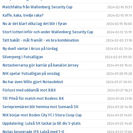
Matchfakta från Wallenberg Security Cup
2024-02-16 15:31
Kaffe, kaka, tredje raka?
2024-02-15 19:11
Nu är det klart vilka lag det blir i fyran
2024-02-15 16:00
Stort lotteri inför och under Wallenberg Security Cup
2024-02-12 13:19
Tätt bakåt - mål framåt - en bra kombination
2024-02-03 21:18
Ny duell väntar i Arcus på lördag
2024-02-02 21:24
Silverpeng i Futsalligan
2024-02-01 09:30
Notasherrarna gör karriär på kanalön Jersey
2024-01-30 15:24
NIK spelar Futsalligan på onsdag
2024-01-28 19:28
Nu har även Wille gjort Notasdebut
2024-01-27 20:03
Förlust med uddamål mot BBK
2024-01-27 16:21
Till Piteå för match mot Bodens BK
2024-01-26 21:55
Seriepremiären blir hemma mot Sunnanå SK
2024-01-26 14:18
NIK börjar mot Boden City FC i Stora Coop Cup
2024-01-25 14:03
Uppdatering: Luleå SK tackar ja till div 3-plats
2024-01-23 14:45
Notas besegrade IFK Luleå med 1-0
2024-01-21 17:06