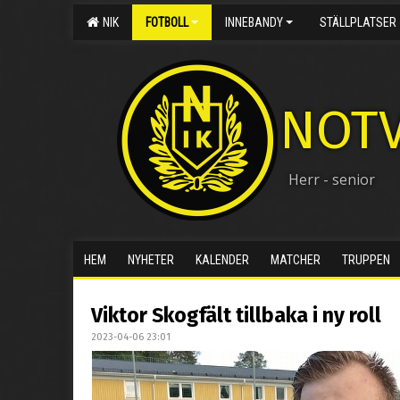
NIK
FOTBOLL
INNEBANDY
STÄLLPLATSER
NOTV
Herr - senior
HEM
NYHETER
KALENDER
MATCHER
TRUPPEN
Viktor Skogfält tillbaka i ny roll
2023-04-06 23:01