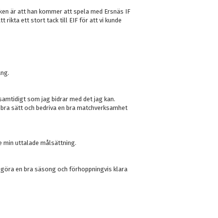
ken är att han kommer att spela med Ersnäs IF
 rikta ett stort tack till EIF för att vi kunde
ång.
samtidigt som jag bidrar med det jag kan.
 bra sätt och bedriva en bra matchverksamhet
ne min uttalade målsättning.
t göra en bra säsong och förhoppningvis klara