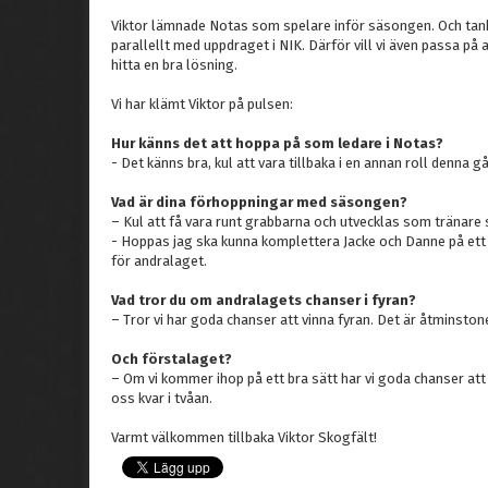
Viktor lämnade Notas som spelare inför säsongen. Och tan
parallellt med uppdraget i NIK. Därför vill vi även passa på att
hitta en bra lösning.
Vi har klämt Viktor på pulsen:
Hur känns det att hoppa på som ledare i Notas?
- Det känns bra, kul att vara tillbaka i en annan roll denna g
Vad är dina förhoppningar med säsongen?
– Kul att få vara runt grabbarna och utvecklas som tränare 
- Hoppas jag ska kunna komplettera Jacke och Danne på ett
för andralaget.
Vad tror du om andralagets chanser i fyran?
– Tror vi har goda chanser att vinna fyran. Det är åtminsto
Och förstalaget?
– Om vi kommer ihop på ett bra sätt har vi goda chanser at
oss kvar i tvåan.
Varmt välkommen tillbaka Viktor Skogfält!