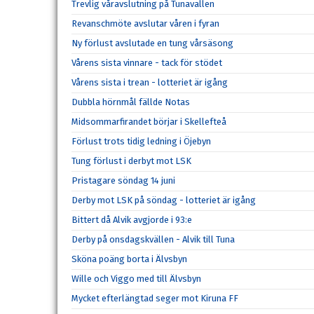
Trevlig våravslutning på Tunavallen
Revanschmöte avslutar våren i fyran
Ny förlust avslutade en tung vårsäsong
Vårens sista vinnare - tack för stödet
Vårens sista i trean - lotteriet är igång
Dubbla hörnmål fällde Notas
Midsommarfirandet börjar i Skellefteå
Förlust trots tidig ledning i Öjebyn
Tung förlust i derbyt mot LSK
Pristagare söndag 14 juni
Derby mot LSK på söndag - lotteriet är igång
Bittert då Alvik avgjorde i 93:e
Derby på onsdagskvällen - Alvik till Tuna
Sköna poäng borta i Älvsbyn
Wille och Viggo med till Älvsbyn
Mycket efterlängtad seger mot Kiruna FF