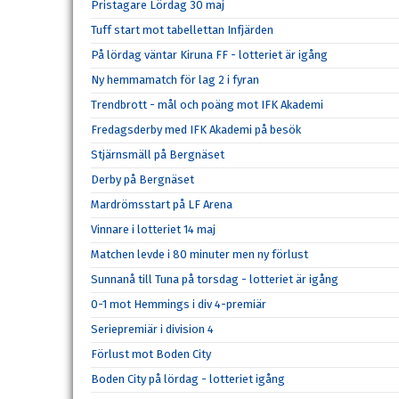
Pristagare Lördag 30 maj
Tuff start mot tabellettan Infjärden
På lördag väntar Kiruna FF - lotteriet är igång
Ny hemmamatch för lag 2 i fyran
Trendbrott - mål och poäng mot IFK Akademi
Fredagsderby med IFK Akademi på besök
Stjärnsmäll på Bergnäset
Derby på Bergnäset
Mardrömsstart på LF Arena
Vinnare i lotteriet 14 maj
Matchen levde i 80 minuter men ny förlust
Sunnanå till Tuna på torsdag - lotteriet är igång
0-1 mot Hemmings i div 4-premiär
Seriepremiär i division 4
Förlust mot Boden City
Boden City på lördag - lotteriet igång