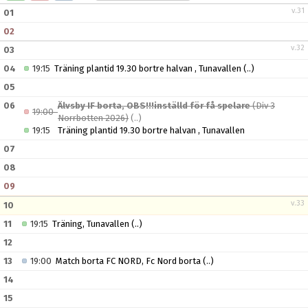
MEDLEMSAVGIFTER
v.31
01
02
BILDGALLERI
v.32
03
DOKUMENT
04
19:15
Träning plantid 19.30 bortre halvan , Tunavallen
(..)
05
06
Älvsby IF borta, OBS!!!inställd för få spelare
(Div 3
19:00
Norrbotten 2026)
(..)
19:15
Träning plantid 19.30 bortre halvan , Tunavallen
07
08
09
v.33
10
11
19:15
Träning, Tunavallen
(..)
12
13
19:00
Match borta FC NORD, Fc Nord borta
(..)
14
15