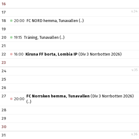
16
v.34
17
18
20:00
FC NORD hemma, Tunavallen
(..)
19
20
19:15
Träning, Tunavallen
(..)
21
22
16:00
Kiruna FF borta, Lombia IP
(Div 3 Norrbotten 2026)
23
v.35
24
25
26
27
FC Norrsken hemma, Tunavallen
(Div 3 Norrbotten 2026)
20:00
(..)
28
29
30
v.36
31