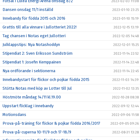
Futsal i Luleå Energi Arena onsdag 8/2
2023-02-03 11:08
Dansen onsdag 11/1 inställd
2023-01-10 23:25
Innebandy för födda 2015 och 2016
2023-01-10 15:19
Grattis till alla vinnare i Jullotteriet 2022!
2022-12-15 13:19
Tag chansen i Notas eget Jullotteri
2022-12-05 14:48
Julklappstips: Nya Notashoddyn
2022-12-01 15:25
Stipendiat 2: Sven Eriksson Sundström
2022-11-14 22:52
Stipendiat 1: Josefin Kemppainen
2022-11-14 22:48
Nya ordförande i sektionerna
2022-11-14 22:45
Innebandystart för flickor och pojkar födda 2015
2022-11-03 14:39
Stötta Notas med köp av Lotter till Jul
2022-11-02 13:35
Höstmöte måndag 14/11 kl.19.00
2022-10-28 08:38
Uppstart flicklag i innebandy
2022-09-12 12:44
Motionsdans
2022-09-06 11:58
Prova-på-träning för flickor & pojkar födda 2016/2017
2022-09-05 09:26
Prova-på-cuperna 10-11/9 och 17-18/9
2022-08-31 13:28