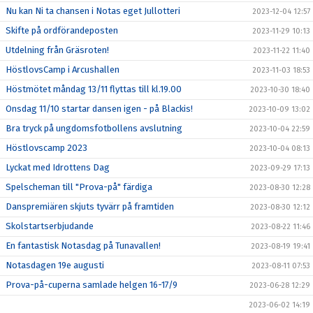
Nu kan Ni ta chansen i Notas eget Jullotteri
2023-12-04 12:57
Skifte på ordförandeposten
2023-11-29 10:13
Utdelning från Gräsroten!
2023-11-22 11:40
HöstlovsCamp i Arcushallen
2023-11-03 18:53
Höstmötet måndag 13/11 flyttas till kl.19.00
2023-10-30 18:40
Onsdag 11/10 startar dansen igen - på Blackis!
2023-10-09 13:02
Bra tryck på ungdomsfotbollens avslutning
2023-10-04 22:59
Höstlovscamp 2023
2023-10-04 08:13
Lyckat med Idrottens Dag
2023-09-29 17:13
Spelscheman till "Prova-på" färdiga
2023-08-30 12:28
Danspremiären skjuts tyvärr på framtiden
2023-08-30 12:12
Skolstartserbjudande
2023-08-22 11:46
En fantastisk Notasdag på Tunavallen!
2023-08-19 19:41
Notasdagen 19e augusti
2023-08-11 07:53
Prova-på-cuperna samlade helgen 16-17/9
2023-06-28 12:29
2023-06-02 14:19