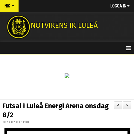
NIK
LOGGA IN
NOTVIKENS IK LULEÅ
HEM
NYHETER
KONTAKT
MEDLEMSAVGIFTER
Futsal i Luleå Energi Arena onsdag
<
>
NOTASSHOPEN
8/2
2023-02-03 11:08
FOTBOLLSSKOLA 2026