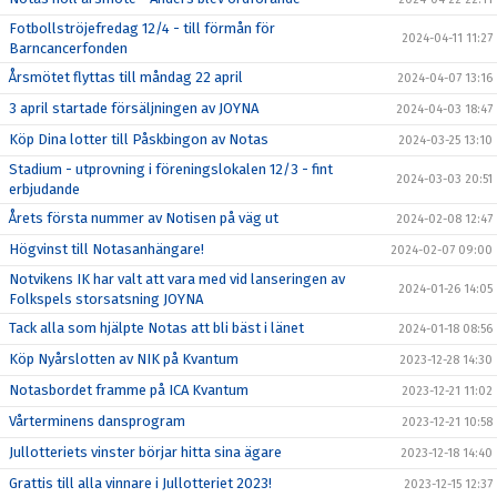
Fotbollströjefredag 12/4 - till förmån för
2024-04-11 11:27
Barncancerfonden
Årsmötet flyttas till måndag 22 april
2024-04-07 13:16
3 april startade försäljningen av JOYNA
2024-04-03 18:47
Köp Dina lotter till Påskbingon av Notas
2024-03-25 13:10
Stadium - utprovning i föreningslokalen 12/3 - fint
2024-03-03 20:51
erbjudande
Årets första nummer av Notisen på väg ut
2024-02-08 12:47
Högvinst till Notasanhängare!
2024-02-07 09:00
Notvikens IK har valt att vara med vid lanseringen av
2024-01-26 14:05
Folkspels storsatsning JOYNA
Tack alla som hjälpte Notas att bli bäst i länet
2024-01-18 08:56
Köp Nyårslotten av NIK på Kvantum
2023-12-28 14:30
Notasbordet framme på ICA Kvantum
2023-12-21 11:02
Vårterminens dansprogram
2023-12-21 10:58
Jullotteriets vinster börjar hitta sina ägare
2023-12-18 14:40
Grattis till alla vinnare i Jullotteriet 2023!
2023-12-15 12:37