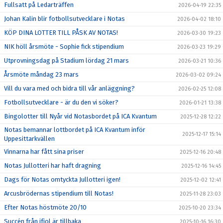
Fullsatt på Ledarträffen
2026-04-19 22:35
Johan Kalin blir fotbollsutvecklare i Notas
2026-04-02 18:10
KÖP DINA LOTTER TILL PÅSK AV NOTAS!
2026-03-30 19:23
NIK höll årsmöte - Sophie fick stipendium
2026-03-23 19:29
Utprovningsdag på Stadium lördag 21 mars
2026-03-21 10:36
Årsmöte måndag 23 mars
2026-03-02 09:24
Vill du vara med och bidra till vår anläggning?
2026-02-25 12:08
Fotbollsutvecklare - är du den vi söker?
2026-01-21 13:38
Bingolotter till Nyår vid Notasbordet på ICA Kvantum
2025-12-28 12:22
Notas bemannar lottbordet på ICA Kvantum inför
2025-12-17 15:14
Uppesittarkvällen
Vinnarna har fått sina priser
2025-12-16 20:48
Notas Jullotteri har haft dragning
2025-12-16 14:45
Dags för Notas omtyckta Jullotteri igen!
2025-12-02 12:41
Arcusbrödernas stipendium till Notas!
2025-11-28 23:03
Efter Notas höstmöte 20/10
2025-10-20 23:34
Succén från ifjol är tillbaka
2025-10-16 16:30