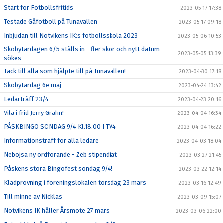
Start för Fotbollsfritids
2023-05-17 17:38
Testade Gåfotboll på Tunavallen
2023-05-17 09:18
Inbjudan till Notvikens IK:s fotbollsskola 2023
2023-05-06 10:53
Skobytardagen 6/5 ställs in - fler skor och nytt datum
2023-05-05 13:39
sökes
Tack till alla som hjälpte till på Tunavallen!
2023-04-30 17:18
Skobytardag 6e maj
2023-04-24 13:42
Ledarträff 23/4
2023-04-23 20:16
Vila i frid Jerry Grahn!
2023-04-04 16:34
PÅSKBINGO SÖNDAG 9/4 Kl.18.00 I TV4
2023-04-04 16:22
Informationsträff för alla ledare
2023-04-03 18:04
Nebojsa ny ordförande - Zeb stipendiat
2023-03-27 21:45
Påskens stora Bingofest söndag 9/4!
2023-03-22 12:14
Klädprovning i föreningslokalen torsdag 23 mars
2023-03-16 12:49
Till minne av Nicklas
2023-03-09 15:07
Notvikens IK håller Årsmöte 27 mars
2023-03-06 22:00