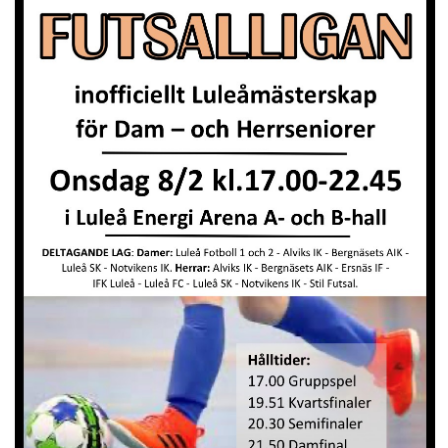
STÄLLPLATSER
BILDGALLERI
OM KLUBBEN
KALENDER
DOKUMENT
LÄNKAR