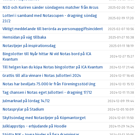
NSD och Kuriren sänder söndagens matcher från Arcus
2025-02-20 11:42
Lotteri i samband med Notascupen - dragning söndag
2025-02-19 17:20
23/2
Viktigt meddelande till berörda av personuppgiftsincident
2025-02-07 10:56
Hemsidan på väg tillbaka
2025-01-27 10:38
Notastjejer på inspirationsdag
2025-01-11 18:19
Bingolotter till Nyår hittar Ni vid Notas bord på ICA
2024-12-27 15:27
Kvantum
Till helgen kan du köpa Notas bingolotter på ICA Kvantum
2024-12-17 21:46
Grattis till alla vinnare i Notas Jullotteri 2024
2024-12-17 16:45
Notas har beviljats 75.000 kr från Föreningsstöd Ung
2024-12-13 15:13
Tag chansen i Notas eget Jullotteri - dragning 17/12
2024-12-11 11:38
Julmarknad på lördag 14/12
2024-12-09 19:44
Notasprylar på Stadium
2024-12-05 10:09
Skyltsöndag med Notastjejer på Köpmantorget
2024-12-01 11:50
Julklappstips - erbjudande på Hoodie
2024-11-29 14:24
Stötta NIK - Joyna bjuder på fyra dragningar
2024-11-12 10:56