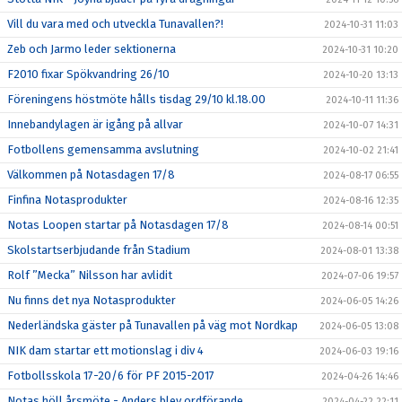
Vill du vara med och utveckla Tunavallen?!
2024-10-31 11:03
Zeb och Jarmo leder sektionerna
2024-10-31 10:20
F2010 fixar Spökvandring 26/10
2024-10-20 13:13
Föreningens höstmöte hålls tisdag 29/10 kl.18.00
2024-10-11 11:36
Innebandylagen är igång på allvar
2024-10-07 14:31
Fotbollens gemensamma avslutning
2024-10-02 21:41
Välkommen på Notasdagen 17/8
2024-08-17 06:55
Finfina Notasprodukter
2024-08-16 12:35
Notas Loopen startar på Notasdagen 17/8
2024-08-14 00:51
Skolstartserbjudande från Stadium
2024-08-01 13:38
Rolf ”Mecka” Nilsson har avlidit
2024-07-06 19:57
Nu finns det nya Notasprodukter
2024-06-05 14:26
Nederländska gäster på Tunavallen på väg mot Nordkap
2024-06-05 13:08
NIK dam startar ett motionslag i div 4
2024-06-03 19:16
Fotbollsskola 17-20/6 för PF 2015-2017
2024-04-26 14:46
Notas höll årsmöte - Anders blev ordförande
2024-04-22 22:11