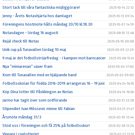
Stort tack till våra fantastiska möjliggörare!
2025-10-14 22:12
Jenny - Årets Notashjärta hos damlaget
2025-10-13 09:34
Föreningens höstmöte hålls måndag 20/10 kl.18.30
2025-10-01 14:19
Notasdagen - lördag 16 augusti
2025-08-10 12:48
Rejäl check till Notas
2025-05-10 00:08
Unik cup på Tunavallen lördag 10 maj
2025-05-09 22:29
9 maj är det fotbollströjefredag - i kampen mot barncancer
2025-05-08 15:41
Nya ”miniarenan” växer fram
2025-05-04 17:00
Kom till Tunavallen med en hjälpande hand
2025-05-02 09:00
Fotbollsskolan för födda 2016-2019 arrangeras 16 - 19 juni
2025-04-24 16:55
Köp Dina lotter till Påskbingon av Notas
2025-04-14 16:56
Jarmo har tagit över som ordförande
2025-03-31 22:38
Stipendiet Ivan Milosevic minne till Fabian
2025-03-31 21:47
Årsmöte måndag 31/3
2025-03-10 12:44
Stöd oss i föreningen och få 25% på fotbollsskor!
2025-02-28 12:24
Vinnare i cuplotteriet
2025-02-23 13:51