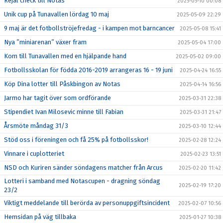
Rejäl check till Notas
2025-05-10 00:08
Unik cup på Tunavallen lördag 10 maj
2025-05-09 22:29
9 maj är det fotbollströjefredag - i kampen mot barncancer
2025-05-08 15:41
Nya ”miniarenan” växer fram
2025-05-04 17:00
Kom till Tunavallen med en hjälpande hand
2025-05-02 09:00
Fotbollsskolan för födda 2016-2019 arrangeras 16 - 19 juni
2025-04-24 16:55
Köp Dina lotter till Påskbingon av Notas
2025-04-14 16:56
Jarmo har tagit över som ordförande
2025-03-31 22:38
Stipendiet Ivan Milosevic minne till Fabian
2025-03-31 21:47
Årsmöte måndag 31/3
2025-03-10 12:44
Stöd oss i föreningen och få 25% på fotbollsskor!
2025-02-28 12:24
Vinnare i cuplotteriet
2025-02-23 13:51
NSD och Kuriren sänder söndagens matcher från Arcus
2025-02-20 11:42
Lotteri i samband med Notascupen - dragning söndag
2025-02-19 17:20
23/2
Viktigt meddelande till berörda av personuppgiftsincident
2025-02-07 10:56
Hemsidan på väg tillbaka
2025-01-27 10:38