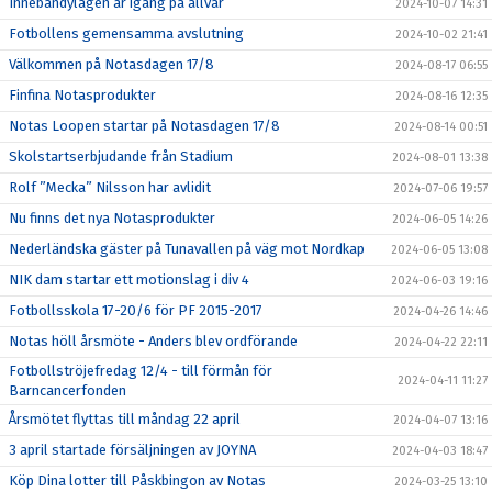
Innebandylagen är igång på allvar
2024-10-07 14:31
Fotbollens gemensamma avslutning
2024-10-02 21:41
Välkommen på Notasdagen 17/8
2024-08-17 06:55
Finfina Notasprodukter
2024-08-16 12:35
Notas Loopen startar på Notasdagen 17/8
2024-08-14 00:51
Skolstartserbjudande från Stadium
2024-08-01 13:38
Rolf ”Mecka” Nilsson har avlidit
2024-07-06 19:57
Nu finns det nya Notasprodukter
2024-06-05 14:26
Nederländska gäster på Tunavallen på väg mot Nordkap
2024-06-05 13:08
NIK dam startar ett motionslag i div 4
2024-06-03 19:16
Fotbollsskola 17-20/6 för PF 2015-2017
2024-04-26 14:46
Notas höll årsmöte - Anders blev ordförande
2024-04-22 22:11
Fotbollströjefredag 12/4 - till förmån för
2024-04-11 11:27
Barncancerfonden
Årsmötet flyttas till måndag 22 april
2024-04-07 13:16
3 april startade försäljningen av JOYNA
2024-04-03 18:47
Köp Dina lotter till Påskbingon av Notas
2024-03-25 13:10