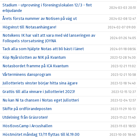
Stadium - utprovning i föreningslokalen 12/3 - fint
2024-03-03 20:51
erbjudande
Årets första nummer av Notisen på väg ut
2024-02-08 12:47
Högvinst till Notasanhängare!
2024-02-07 09:00
Notvikens IK har valt att vara med vid lanseringen av
2024-01-26 14:05
Folkspels storsatsning JOYNA
Tack alla som hjälpte Notas att bli bäst i länet
2024-01-18 08:56
Köp Nyårslotten av NIK på Kvantum
2023-12-28 14:30
Notasbordet framme på ICA Kvantum
2023-12-21 11:02
Vårterminens dansprogram
2023-12-21 10:58
Jullotteriets vinster börjar hitta sina ägare
2023-12-18 14:40
Grattis till alla vinnare i Jullotteriet 2023!
2023-12-15 12:37
Nu kan Ni ta chansen i Notas eget Jullotteri
2023-12-04 12:57
Skifte på ordförandeposten
2023-11-29 10:13
Utdelning från Gräsroten!
2023-11-22 11:40
HöstlovsCamp i Arcushallen
2023-11-03 18:53
Höstmötet måndag 13/11 flyttas till kl.19.00
2023-10-30 18:40