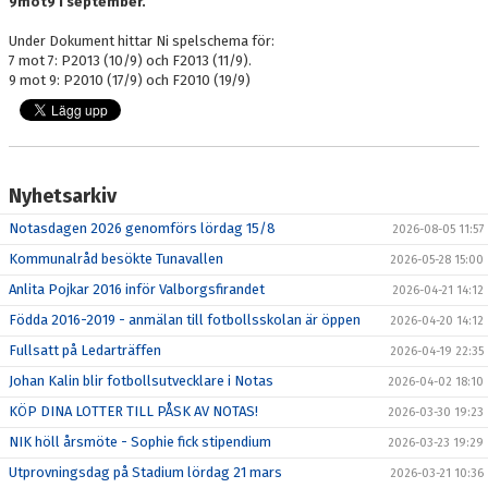
9mot9 i september.
STÄLLPLATSER
Under Dokument hittar Ni spelschema för:
7 mot 7: P2013 (10/9) och F2013 (11/9).
BILDGALLERI
9 mot 9: P2010 (17/9) och F2010 (19/9)
OM KLUBBEN
KALENDER
Nyhetsarkiv
DOKUMENT
Notasdagen 2026 genomförs lördag 15/8
2026-08-05 11:57
LÄNKAR
Kommunalråd besökte Tunavallen
2026-05-28 15:00
Anlita Pojkar 2016 inför Valborgsfirandet
2026-04-21 14:12
Födda 2016-2019 - anmälan till fotbollsskolan är öppen
2026-04-20 14:12
Fullsatt på Ledarträffen
2026-04-19 22:35
Johan Kalin blir fotbollsutvecklare i Notas
2026-04-02 18:10
KÖP DINA LOTTER TILL PÅSK AV NOTAS!
2026-03-30 19:23
NIK höll årsmöte - Sophie fick stipendium
2026-03-23 19:29
Utprovningsdag på Stadium lördag 21 mars
2026-03-21 10:36