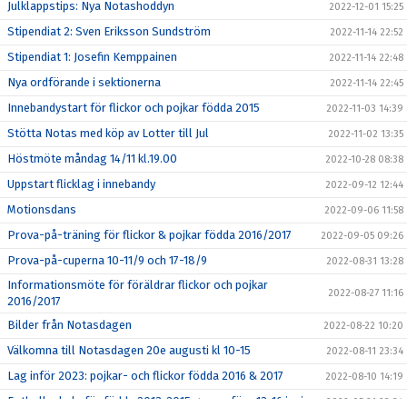
Julklappstips: Nya Notashoddyn
2022-12-01 15:25
Stipendiat 2: Sven Eriksson Sundström
2022-11-14 22:52
Stipendiat 1: Josefin Kemppainen
2022-11-14 22:48
Nya ordförande i sektionerna
2022-11-14 22:45
Innebandystart för flickor och pojkar födda 2015
2022-11-03 14:39
Stötta Notas med köp av Lotter till Jul
2022-11-02 13:35
Höstmöte måndag 14/11 kl.19.00
2022-10-28 08:38
Uppstart flicklag i innebandy
2022-09-12 12:44
Motionsdans
2022-09-06 11:58
Prova-på-träning för flickor & pojkar födda 2016/2017
2022-09-05 09:26
Prova-på-cuperna 10-11/9 och 17-18/9
2022-08-31 13:28
Informationsmöte för föräldrar flickor och pojkar
2022-08-27 11:16
2016/2017
Bilder från Notasdagen
2022-08-22 10:20
Välkomna till Notasdagen 20e augusti kl 10-15
2022-08-11 23:34
Lag inför 2023: pojkar- och flickor födda 2016 & 2017
2022-08-10 14:19
Fotbollsskola för födda 2013-2015 genomförs 13-16 juni
2022-05-21 23:34