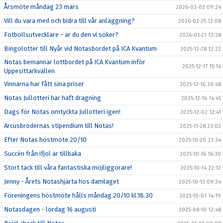
Årsmöte måndag 23 mars
2026-03-02 09:24
Vill du vara med och bidra till vår anläggning?
2026-02-25 12:08
Fotbollsutvecklare - är du den vi söker?
2026-01-21 13:38
Bingolotter till Nyår vid Notasbordet på ICA Kvantum
2025-12-28 12:22
Notas bemannar lottbordet på ICA Kvantum inför
2025-12-17 15:14
Uppesittarkvällen
Vinnarna har fått sina priser
2025-12-16 20:48
Notas Jullotteri har haft dragning
2025-12-16 14:45
Dags för Notas omtyckta Jullotteri igen!
2025-12-02 12:41
Arcusbrödernas stipendium till Notas!
2025-11-28 23:03
Efter Notas höstmöte 20/10
2025-10-20 23:34
Succén från ifjol är tillbaka
2025-10-16 16:30
Stort tack till våra fantastiska möjliggörare!
2025-10-14 22:12
Jenny - Årets Notashjärta hos damlaget
2025-10-13 09:34
Föreningens höstmöte hålls måndag 20/10 kl.18.30
2025-10-01 14:19
Notasdagen - lördag 16 augusti
2025-08-10 12:48