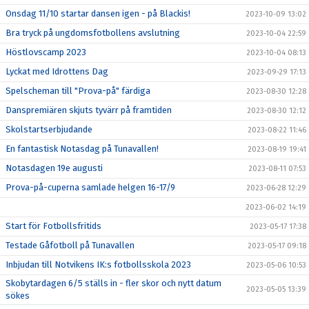
Onsdag 11/10 startar dansen igen - på Blackis!
2023-10-09 13:02
Bra tryck på ungdomsfotbollens avslutning
2023-10-04 22:59
Höstlovscamp 2023
2023-10-04 08:13
Lyckat med Idrottens Dag
2023-09-29 17:13
Spelscheman till "Prova-på" färdiga
2023-08-30 12:28
Danspremiären skjuts tyvärr på framtiden
2023-08-30 12:12
Skolstartserbjudande
2023-08-22 11:46
En fantastisk Notasdag på Tunavallen!
2023-08-19 19:41
Notasdagen 19e augusti
2023-08-11 07:53
Prova-på-cuperna samlade helgen 16-17/9
2023-06-28 12:29
2023-06-02 14:19
Start för Fotbollsfritids
2023-05-17 17:38
Testade Gåfotboll på Tunavallen
2023-05-17 09:18
Inbjudan till Notvikens IK:s fotbollsskola 2023
2023-05-06 10:53
Skobytardagen 6/5 ställs in - fler skor och nytt datum
2023-05-05 13:39
sökes