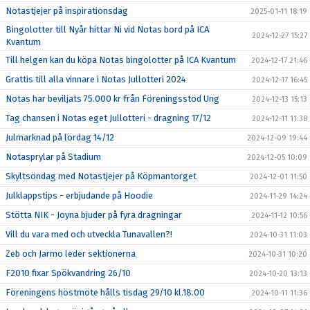
Notastjejer på inspirationsdag
2025-01-11 18:19
Bingolotter till Nyår hittar Ni vid Notas bord på ICA
2024-12-27 15:27
Kvantum
Till helgen kan du köpa Notas bingolotter på ICA Kvantum
2024-12-17 21:46
Grattis till alla vinnare i Notas Jullotteri 2024
2024-12-17 16:45
Notas har beviljats 75.000 kr från Föreningsstöd Ung
2024-12-13 15:13
Tag chansen i Notas eget Jullotteri - dragning 17/12
2024-12-11 11:38
Julmarknad på lördag 14/12
2024-12-09 19:44
Notasprylar på Stadium
2024-12-05 10:09
Skyltsöndag med Notastjejer på Köpmantorget
2024-12-01 11:50
Julklappstips - erbjudande på Hoodie
2024-11-29 14:24
Stötta NIK - Joyna bjuder på fyra dragningar
2024-11-12 10:56
Vill du vara med och utveckla Tunavallen?!
2024-10-31 11:03
Zeb och Jarmo leder sektionerna
2024-10-31 10:20
F2010 fixar Spökvandring 26/10
2024-10-20 13:13
Föreningens höstmöte hålls tisdag 29/10 kl.18.00
2024-10-11 11:36