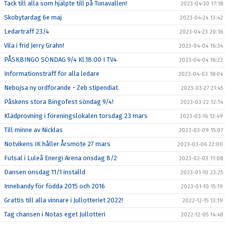
Tack till alla som hjälpte till på Tunavallen!
2023-04-30 17:18
Skobytardag 6e maj
2023-04-24 13:42
Ledarträff 23/4
2023-04-23 20:16
Vila i frid Jerry Grahn!
2023-04-04 16:34
PÅSKBINGO SÖNDAG 9/4 Kl.18.00 I TV4
2023-04-04 16:22
Informationsträff för alla ledare
2023-04-03 18:04
Nebojsa ny ordförande - Zeb stipendiat
2023-03-27 21:45
Påskens stora Bingofest söndag 9/4!
2023-03-22 12:14
Klädprovning i föreningslokalen torsdag 23 mars
2023-03-16 12:49
Till minne av Nicklas
2023-03-09 15:07
Notvikens IK håller Årsmöte 27 mars
2023-03-06 22:00
Futsal i Luleå Energi Arena onsdag 8/2
2023-02-03 11:08
Dansen onsdag 11/1 inställd
2023-01-10 23:25
Innebandy för födda 2015 och 2016
2023-01-10 15:19
Grattis till alla vinnare i Jullotteriet 2022!
2022-12-15 13:19
Tag chansen i Notas eget Jullotteri
2022-12-05 14:48