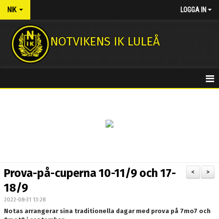
NIK
LOGGA IN
NOTVIKENS IK LULEÅ
HEM
NYHETER
KONTAKT
MEDLEMSAVGIFTER
Prova-på-cuperna 10-11/9 och 17-
<
>
NOTASSHOPEN
18/9
2022-08-31 13:28
FOTBOLLSSKOLA 2026
Notas arrangerar sina traditionella dagar med prova på 7mo7 och