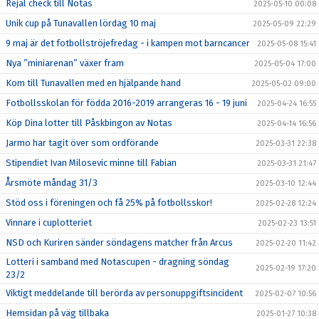
Rejäl check till Notas
2025-05-10 00:08
Unik cup på Tunavallen lördag 10 maj
2025-05-09 22:29
9 maj är det fotbollströjefredag - i kampen mot barncancer
2025-05-08 15:41
Nya ”miniarenan” växer fram
2025-05-04 17:00
Kom till Tunavallen med en hjälpande hand
2025-05-02 09:00
Fotbollsskolan för födda 2016-2019 arrangeras 16 - 19 juni
2025-04-24 16:55
Köp Dina lotter till Påskbingon av Notas
2025-04-14 16:56
Jarmo har tagit över som ordförande
2025-03-31 22:38
Stipendiet Ivan Milosevic minne till Fabian
2025-03-31 21:47
Årsmöte måndag 31/3
2025-03-10 12:44
Stöd oss i föreningen och få 25% på fotbollsskor!
2025-02-28 12:24
Vinnare i cuplotteriet
2025-02-23 13:51
NSD och Kuriren sänder söndagens matcher från Arcus
2025-02-20 11:42
Lotteri i samband med Notascupen - dragning söndag
2025-02-19 17:20
23/2
Viktigt meddelande till berörda av personuppgiftsincident
2025-02-07 10:56
Hemsidan på väg tillbaka
2025-01-27 10:38