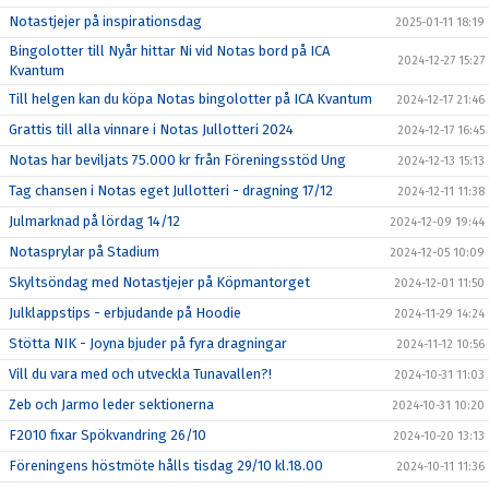
Notastjejer på inspirationsdag
2025-01-11 18:19
Bingolotter till Nyår hittar Ni vid Notas bord på ICA
2024-12-27 15:27
Kvantum
Till helgen kan du köpa Notas bingolotter på ICA Kvantum
2024-12-17 21:46
Grattis till alla vinnare i Notas Jullotteri 2024
2024-12-17 16:45
Notas har beviljats 75.000 kr från Föreningsstöd Ung
2024-12-13 15:13
Tag chansen i Notas eget Jullotteri - dragning 17/12
2024-12-11 11:38
Julmarknad på lördag 14/12
2024-12-09 19:44
Notasprylar på Stadium
2024-12-05 10:09
Skyltsöndag med Notastjejer på Köpmantorget
2024-12-01 11:50
Julklappstips - erbjudande på Hoodie
2024-11-29 14:24
Stötta NIK - Joyna bjuder på fyra dragningar
2024-11-12 10:56
Vill du vara med och utveckla Tunavallen?!
2024-10-31 11:03
Zeb och Jarmo leder sektionerna
2024-10-31 10:20
F2010 fixar Spökvandring 26/10
2024-10-20 13:13
Föreningens höstmöte hålls tisdag 29/10 kl.18.00
2024-10-11 11:36