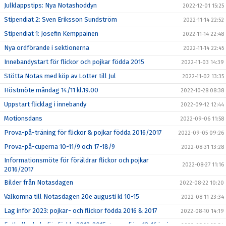
Julklappstips: Nya Notashoddyn
2022-12-01 15:25
Stipendiat 2: Sven Eriksson Sundström
2022-11-14 22:52
Stipendiat 1: Josefin Kemppainen
2022-11-14 22:48
Nya ordförande i sektionerna
2022-11-14 22:45
Innebandystart för flickor och pojkar födda 2015
2022-11-03 14:39
Stötta Notas med köp av Lotter till Jul
2022-11-02 13:35
Höstmöte måndag 14/11 kl.19.00
2022-10-28 08:38
Uppstart flicklag i innebandy
2022-09-12 12:44
Motionsdans
2022-09-06 11:58
Prova-på-träning för flickor & pojkar födda 2016/2017
2022-09-05 09:26
Prova-på-cuperna 10-11/9 och 17-18/9
2022-08-31 13:28
Informationsmöte för föräldrar flickor och pojkar
2022-08-27 11:16
2016/2017
Bilder från Notasdagen
2022-08-22 10:20
Välkomna till Notasdagen 20e augusti kl 10-15
2022-08-11 23:34
Lag inför 2023: pojkar- och flickor födda 2016 & 2017
2022-08-10 14:19
Fotbollsskola för födda 2013-2015 genomförs 13-16 juni
2022-05-21 23:34