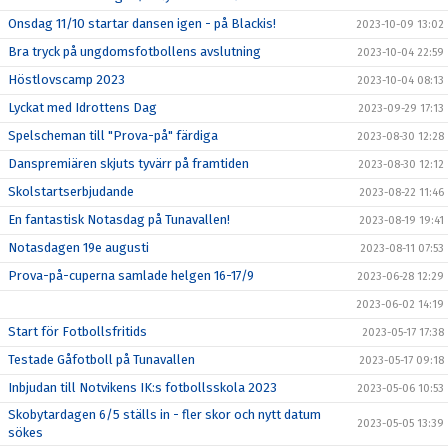
Onsdag 11/10 startar dansen igen - på Blackis!
2023-10-09 13:02
Bra tryck på ungdomsfotbollens avslutning
2023-10-04 22:59
Höstlovscamp 2023
2023-10-04 08:13
Lyckat med Idrottens Dag
2023-09-29 17:13
Spelscheman till "Prova-på" färdiga
2023-08-30 12:28
Danspremiären skjuts tyvärr på framtiden
2023-08-30 12:12
Skolstartserbjudande
2023-08-22 11:46
En fantastisk Notasdag på Tunavallen!
2023-08-19 19:41
Notasdagen 19e augusti
2023-08-11 07:53
Prova-på-cuperna samlade helgen 16-17/9
2023-06-28 12:29
2023-06-02 14:19
Start för Fotbollsfritids
2023-05-17 17:38
Testade Gåfotboll på Tunavallen
2023-05-17 09:18
Inbjudan till Notvikens IK:s fotbollsskola 2023
2023-05-06 10:53
Skobytardagen 6/5 ställs in - fler skor och nytt datum
2023-05-05 13:39
sökes