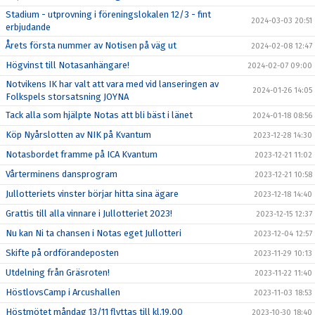
Stadium - utprovning i föreningslokalen 12/3 - fint
2024-03-03 20:51
erbjudande
Årets första nummer av Notisen på väg ut
2024-02-08 12:47
Högvinst till Notasanhängare!
2024-02-07 09:00
Notvikens IK har valt att vara med vid lanseringen av
2024-01-26 14:05
Folkspels storsatsning JOYNA
Tack alla som hjälpte Notas att bli bäst i länet
2024-01-18 08:56
Köp Nyårslotten av NIK på Kvantum
2023-12-28 14:30
Notasbordet framme på ICA Kvantum
2023-12-21 11:02
Vårterminens dansprogram
2023-12-21 10:58
Jullotteriets vinster börjar hitta sina ägare
2023-12-18 14:40
Grattis till alla vinnare i Jullotteriet 2023!
2023-12-15 12:37
Nu kan Ni ta chansen i Notas eget Jullotteri
2023-12-04 12:57
Skifte på ordförandeposten
2023-11-29 10:13
Utdelning från Gräsroten!
2023-11-22 11:40
HöstlovsCamp i Arcushallen
2023-11-03 18:53
Höstmötet måndag 13/11 flyttas till kl.19.00
2023-10-30 18:40