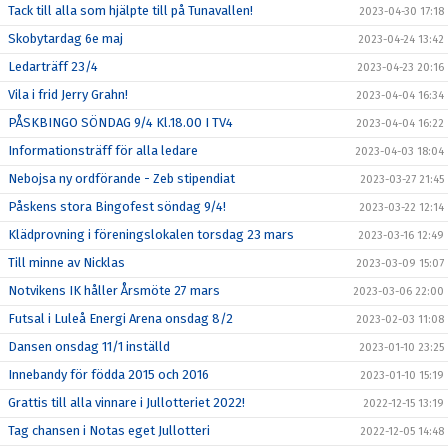
Tack till alla som hjälpte till på Tunavallen!
2023-04-30 17:18
Skobytardag 6e maj
2023-04-24 13:42
Ledarträff 23/4
2023-04-23 20:16
Vila i frid Jerry Grahn!
2023-04-04 16:34
PÅSKBINGO SÖNDAG 9/4 Kl.18.00 I TV4
2023-04-04 16:22
Informationsträff för alla ledare
2023-04-03 18:04
Nebojsa ny ordförande - Zeb stipendiat
2023-03-27 21:45
Påskens stora Bingofest söndag 9/4!
2023-03-22 12:14
Klädprovning i föreningslokalen torsdag 23 mars
2023-03-16 12:49
Till minne av Nicklas
2023-03-09 15:07
Notvikens IK håller Årsmöte 27 mars
2023-03-06 22:00
Futsal i Luleå Energi Arena onsdag 8/2
2023-02-03 11:08
Dansen onsdag 11/1 inställd
2023-01-10 23:25
Innebandy för födda 2015 och 2016
2023-01-10 15:19
Grattis till alla vinnare i Jullotteriet 2022!
2022-12-15 13:19
Tag chansen i Notas eget Jullotteri
2022-12-05 14:48