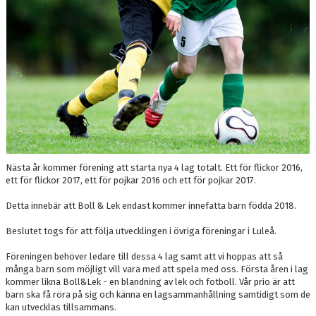
STÄLLPLATSER
BILDGALLERI
OM KLUBBEN
KALENDER
DOKUMENT
LÄNKAR
Nästa år kommer förening att starta nya 4 lag totalt. Ett för flickor 2016,
ett för flickor 2017, ett för pojkar 2016 och ett för pojkar 2017.
Detta innebär att Boll & Lek endast kommer innefatta barn födda 2018.
Beslutet togs för att följa utvecklingen i övriga föreningar i Luleå.
Föreningen behöver ledare till dessa 4 lag samt att vi hoppas att så
många barn som möjligt vill vara med att spela med oss. Första åren i lag
kommer likna Boll&Lek - en blandning av lek och fotboll. Vår prio är att
barn ska få röra på sig och känna en lagsammanhållning samtidigt som de
kan utvecklas tillsammans.