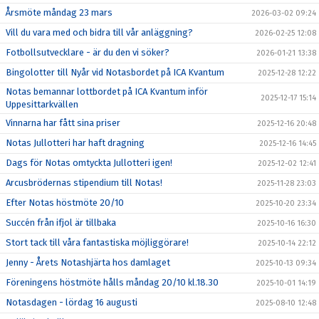
Årsmöte måndag 23 mars
2026-03-02 09:24
Vill du vara med och bidra till vår anläggning?
2026-02-25 12:08
Fotbollsutvecklare - är du den vi söker?
2026-01-21 13:38
Bingolotter till Nyår vid Notasbordet på ICA Kvantum
2025-12-28 12:22
Notas bemannar lottbordet på ICA Kvantum inför
2025-12-17 15:14
Uppesittarkvällen
Vinnarna har fått sina priser
2025-12-16 20:48
Notas Jullotteri har haft dragning
2025-12-16 14:45
Dags för Notas omtyckta Jullotteri igen!
2025-12-02 12:41
Arcusbrödernas stipendium till Notas!
2025-11-28 23:03
Efter Notas höstmöte 20/10
2025-10-20 23:34
Succén från ifjol är tillbaka
2025-10-16 16:30
Stort tack till våra fantastiska möjliggörare!
2025-10-14 22:12
Jenny - Årets Notashjärta hos damlaget
2025-10-13 09:34
Föreningens höstmöte hålls måndag 20/10 kl.18.30
2025-10-01 14:19
Notasdagen - lördag 16 augusti
2025-08-10 12:48