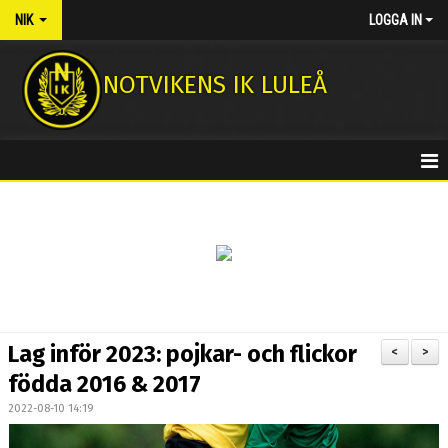
NIK
LOGGA IN
NOTVIKENS IK LULEÅ
HEM
NYHETER
KONTAKT
MEDLEMSAVGIFTER
Lag inför 2023: pojkar- och flickor
<
>
NOTASSHOPEN
födda 2016 & 2017
2022-08-10 14:19
FOTBOLLSSKOLA 2026