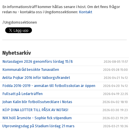
En informationsträff kommer hållas senare i höst. Om det finns frågor
redan nu - kontakta oss i Ungdomssektionen:
Kontakt
/Ungdomssektionen
Nyhetsarkiv
Notasdagen 2026 genomförs lördag 15/8
2026-08-05 11:57
Kommunalråd besökte Tunavallen
2026-05-28 15:00
Anlita Pojkar 2016 inför Valborgsfirandet
2026-04-21 14:12
Födda 2016-2019 - anmälan till fotbollsskolan är öppen
2026-04-20 14:12
Fullsatt på Ledarträffen
2026-04-19 22:35
Johan Kalin blir fotbollsutvecklare i Notas
2026-04-02 18:10
KÖP DINA LOTTER TILL PÅSK AV NOTAS!
2026-03-30 19:23
NIK höll årsmöte - Sophie fick stipendium
2026-03-23 19:29
Utprovningsdag på Stadium lördag 21 mars
2026-03-21 10:36