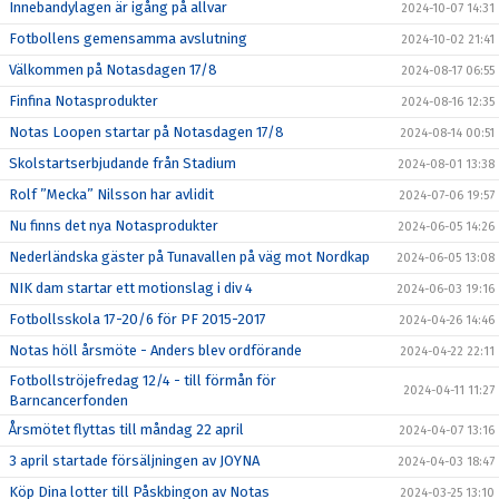
Innebandylagen är igång på allvar
2024-10-07 14:31
Fotbollens gemensamma avslutning
2024-10-02 21:41
Välkommen på Notasdagen 17/8
2024-08-17 06:55
Finfina Notasprodukter
2024-08-16 12:35
Notas Loopen startar på Notasdagen 17/8
2024-08-14 00:51
Skolstartserbjudande från Stadium
2024-08-01 13:38
Rolf ”Mecka” Nilsson har avlidit
2024-07-06 19:57
Nu finns det nya Notasprodukter
2024-06-05 14:26
Nederländska gäster på Tunavallen på väg mot Nordkap
2024-06-05 13:08
NIK dam startar ett motionslag i div 4
2024-06-03 19:16
Fotbollsskola 17-20/6 för PF 2015-2017
2024-04-26 14:46
Notas höll årsmöte - Anders blev ordförande
2024-04-22 22:11
Fotbollströjefredag 12/4 - till förmån för
2024-04-11 11:27
Barncancerfonden
Årsmötet flyttas till måndag 22 april
2024-04-07 13:16
3 april startade försäljningen av JOYNA
2024-04-03 18:47
Köp Dina lotter till Påskbingon av Notas
2024-03-25 13:10