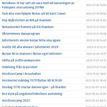
Notvikens IK har valt att vara med vid lanseringen av
2024-01-26 14:05
Folkspels storsatsning JOYNA
Tack alla som hjälpte Notas att bli bäst i länet
2024-01-18 08:56
Köp Nyårslotten av NIK på Kvantum
2023-12-28 14:30
Notasbordet framme på ICA Kvantum
2023-12-21 11:02
Vårterminens dansprogram
2023-12-21 10:58
Jullotteriets vinster börjar hitta sina ägare
2023-12-18 14:40
Grattis till alla vinnare i Jullotteriet 2023!
2023-12-15 12:37
Nu kan Ni ta chansen i Notas eget Jullotteri
2023-12-04 12:57
Skifte på ordförandeposten
2023-11-29 10:13
Utdelning från Gräsroten!
2023-11-22 11:40
HöstlovsCamp i Arcushallen
2023-11-03 18:53
Höstmötet måndag 13/11 flyttas till kl.19.00
2023-10-30 18:40
Onsdag 11/10 startar dansen igen - på Blackis!
2023-10-09 13:02
Bra tryck på ungdomsfotbollens avslutning
2023-10-04 22:59
Höstlovscamp 2023
2023-10-04 08:13