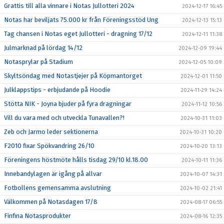
Grattis till alla vinnare i Notas Jullotteri 2024
2024-12-17 16:45
Notas har beviljats 75.000 kr från Föreningsstöd Ung
2024-12-13 15:13
Tag chansen i Notas eget Jullotteri - dragning 17/12
2024-12-11 11:38
Julmarknad på lördag 14/12
2024-12-09 19:44
Notasprylar på Stadium
2024-12-05 10:09
Skyltsöndag med Notastjejer på Köpmantorget
2024-12-01 11:50
Julklappstips - erbjudande på Hoodie
2024-11-29 14:24
Stötta NIK - Joyna bjuder på fyra dragningar
2024-11-12 10:56
Vill du vara med och utveckla Tunavallen?!
2024-10-31 11:03
Zeb och Jarmo leder sektionerna
2024-10-31 10:20
F2010 fixar Spökvandring 26/10
2024-10-20 13:13
Föreningens höstmöte hålls tisdag 29/10 kl.18.00
2024-10-11 11:36
Innebandylagen är igång på allvar
2024-10-07 14:31
Fotbollens gemensamma avslutning
2024-10-02 21:41
Välkommen på Notasdagen 17/8
2024-08-17 06:55
Finfina Notasprodukter
2024-08-16 12:35