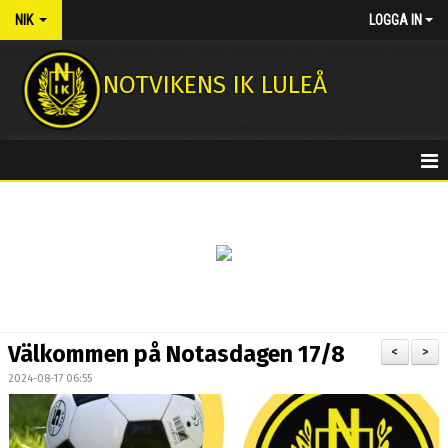
NIK
LOGGA IN
NOTVIKENS IK LULEÅ
HEM
NYHETER
KONTAKT
MEDLEMSAVGIFTER
Välkommen på Notasdagen 17/8
<
>
NOTASSHOPEN
2024-08-17 06:55
FOTBOLLSSKOLA 2026