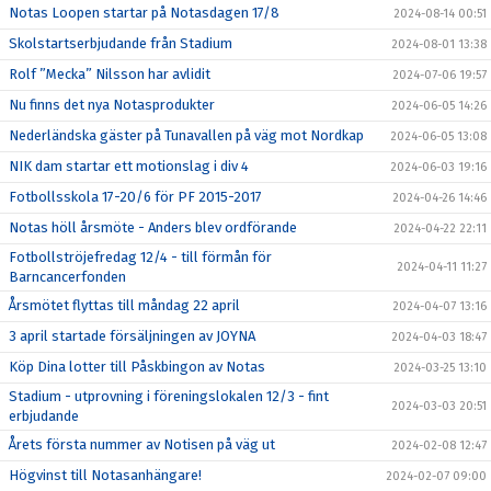
Notas Loopen startar på Notasdagen 17/8
2024-08-14 00:51
Skolstartserbjudande från Stadium
2024-08-01 13:38
Rolf ”Mecka” Nilsson har avlidit
2024-07-06 19:57
Nu finns det nya Notasprodukter
2024-06-05 14:26
Nederländska gäster på Tunavallen på väg mot Nordkap
2024-06-05 13:08
NIK dam startar ett motionslag i div 4
2024-06-03 19:16
Fotbollsskola 17-20/6 för PF 2015-2017
2024-04-26 14:46
Notas höll årsmöte - Anders blev ordförande
2024-04-22 22:11
Fotbollströjefredag 12/4 - till förmån för
2024-04-11 11:27
Barncancerfonden
Årsmötet flyttas till måndag 22 april
2024-04-07 13:16
3 april startade försäljningen av JOYNA
2024-04-03 18:47
Köp Dina lotter till Påskbingon av Notas
2024-03-25 13:10
Stadium - utprovning i föreningslokalen 12/3 - fint
2024-03-03 20:51
erbjudande
Årets första nummer av Notisen på väg ut
2024-02-08 12:47
Högvinst till Notasanhängare!
2024-02-07 09:00