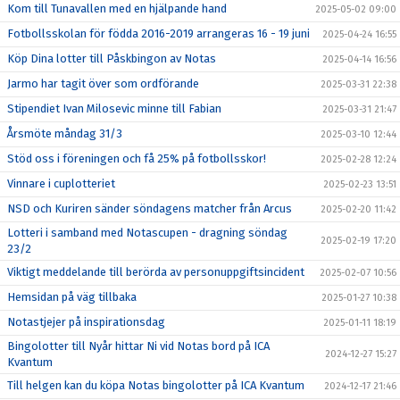
Kom till Tunavallen med en hjälpande hand
2025-05-02 09:00
Fotbollsskolan för födda 2016-2019 arrangeras 16 - 19 juni
2025-04-24 16:55
Köp Dina lotter till Påskbingon av Notas
2025-04-14 16:56
Jarmo har tagit över som ordförande
2025-03-31 22:38
Stipendiet Ivan Milosevic minne till Fabian
2025-03-31 21:47
Årsmöte måndag 31/3
2025-03-10 12:44
Stöd oss i föreningen och få 25% på fotbollsskor!
2025-02-28 12:24
Vinnare i cuplotteriet
2025-02-23 13:51
NSD och Kuriren sänder söndagens matcher från Arcus
2025-02-20 11:42
Lotteri i samband med Notascupen - dragning söndag
2025-02-19 17:20
23/2
Viktigt meddelande till berörda av personuppgiftsincident
2025-02-07 10:56
Hemsidan på väg tillbaka
2025-01-27 10:38
Notastjejer på inspirationsdag
2025-01-11 18:19
Bingolotter till Nyår hittar Ni vid Notas bord på ICA
2024-12-27 15:27
Kvantum
Till helgen kan du köpa Notas bingolotter på ICA Kvantum
2024-12-17 21:46