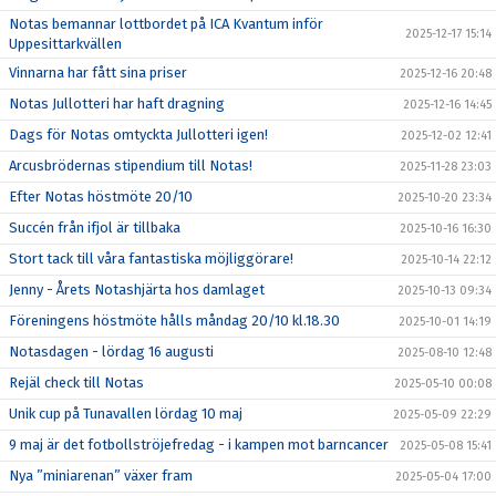
Notas bemannar lottbordet på ICA Kvantum inför
2025-12-17 15:14
Uppesittarkvällen
Vinnarna har fått sina priser
2025-12-16 20:48
Notas Jullotteri har haft dragning
2025-12-16 14:45
Dags för Notas omtyckta Jullotteri igen!
2025-12-02 12:41
Arcusbrödernas stipendium till Notas!
2025-11-28 23:03
Efter Notas höstmöte 20/10
2025-10-20 23:34
Succén från ifjol är tillbaka
2025-10-16 16:30
Stort tack till våra fantastiska möjliggörare!
2025-10-14 22:12
Jenny - Årets Notashjärta hos damlaget
2025-10-13 09:34
Föreningens höstmöte hålls måndag 20/10 kl.18.30
2025-10-01 14:19
Notasdagen - lördag 16 augusti
2025-08-10 12:48
Rejäl check till Notas
2025-05-10 00:08
Unik cup på Tunavallen lördag 10 maj
2025-05-09 22:29
9 maj är det fotbollströjefredag - i kampen mot barncancer
2025-05-08 15:41
Nya ”miniarenan” växer fram
2025-05-04 17:00