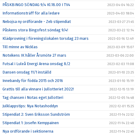
PÅSKBINGO SÖNDAG 9/4 Kl.18.00 I TV4
2023-04-04 16:22
Informationsträff för alla ledare
2023-04-03 18:04
Nebojsa ny ordförande - Zeb stipendiat
2023-03-27 21:45
Påskens stora Bingofest söndag 9/4!
2023-03-22 12:14
Klädprovning i föreningslokalen torsdag 23 mars
2023-03-16 12:49
Till minne av Nicklas
2023-03-09 15:07
Notvikens IK håller Årsmöte 27 mars
2023-03-06 22:00
Futsal i Luleå Energi Arena onsdag 8/2
2023-02-03 11:08
Dansen onsdag 11/1 inställd
2023-01-10 23:25
Innebandy för födda 2015 och 2016
2023-01-10 15:19
Grattis till alla vinnare i Jullotteriet 2022!
2022-12-15 13:19
Tag chansen i Notas eget Jullotteri
2022-12-05 14:48
Julklappstips: Nya Notashoddyn
2022-12-01 15:25
Stipendiat 2: Sven Eriksson Sundström
2022-11-14 22:52
Stipendiat 1: Josefin Kemppainen
2022-11-14 22:48
Nya ordförande i sektionerna
2022-11-14 22:45