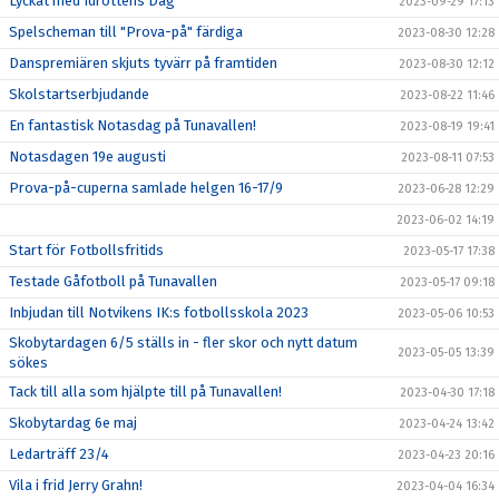
Lyckat med Idrottens Dag
2023-09-29 17:13
Spelscheman till "Prova-på" färdiga
2023-08-30 12:28
Danspremiären skjuts tyvärr på framtiden
2023-08-30 12:12
Skolstartserbjudande
2023-08-22 11:46
En fantastisk Notasdag på Tunavallen!
2023-08-19 19:41
Notasdagen 19e augusti
2023-08-11 07:53
Prova-på-cuperna samlade helgen 16-17/9
2023-06-28 12:29
2023-06-02 14:19
Start för Fotbollsfritids
2023-05-17 17:38
Testade Gåfotboll på Tunavallen
2023-05-17 09:18
Inbjudan till Notvikens IK:s fotbollsskola 2023
2023-05-06 10:53
Skobytardagen 6/5 ställs in - fler skor och nytt datum
2023-05-05 13:39
sökes
Tack till alla som hjälpte till på Tunavallen!
2023-04-30 17:18
Skobytardag 6e maj
2023-04-24 13:42
Ledarträff 23/4
2023-04-23 20:16
Vila i frid Jerry Grahn!
2023-04-04 16:34