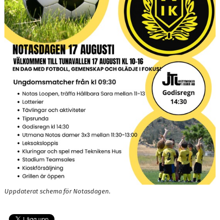
STÄLLPLATSER
BILDGALLERI
OM KLUBBEN
KALENDER
DOKUMENT
LÄNKAR
Uppdaterat schema för Notasdagen.