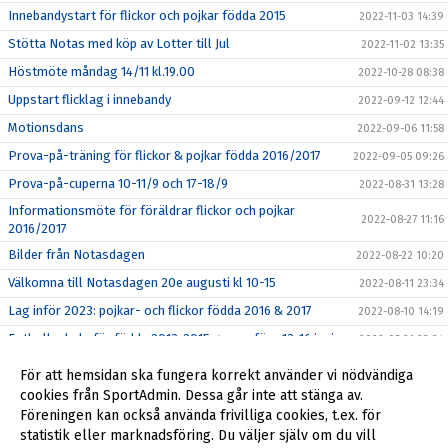
Innebandystart för flickor och pojkar födda 2015
2022-11-03 14:39
Stötta Notas med köp av Lotter till Jul
2022-11-02 13:35
Höstmöte måndag 14/11 kl.19.00
2022-10-28 08:38
Uppstart flicklag i innebandy
2022-09-12 12:44
Motionsdans
2022-09-06 11:58
Prova-på-träning för flickor & pojkar födda 2016/2017
2022-09-05 09:26
Prova-på-cuperna 10-11/9 och 17-18/9
2022-08-31 13:28
Informationsmöte för föräldrar flickor och pojkar
2022-08-27 11:16
2016/2017
Bilder från Notasdagen
2022-08-22 10:20
Välkomna till Notasdagen 20e augusti kl 10-15
2022-08-11 23:34
Lag inför 2023: pojkar- och flickor födda 2016 & 2017
2022-08-10 14:19
Fotbollsskola för födda 2013-2015 genomförs 13-16 juni
2022-05-21 23:34
Boll & Lek - för barn födda 2016/2017
2022-05-01 20:38
För att hemsidan ska fungera korrekt använder vi nödvändiga
Välkommen på årsmöte
cookies från SportAdmin. Dessa går inte att stänga av.
2022-04-25 19:54
Föreningen kan också använda frivilliga cookies, t.ex. för
Notas höll årsmöte - Lars stipendiat
2022-04-25 08:31
statistik eller marknadsföring. Du väljer själv om du vill