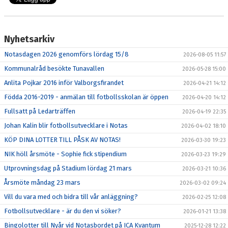
Nyhetsarkiv
Notasdagen 2026 genomförs lördag 15/8
2026-08-05 11:57
Kommunalråd besökte Tunavallen
2026-05-28 15:00
Anlita Pojkar 2016 inför Valborgsfirandet
2026-04-21 14:12
Födda 2016-2019 - anmälan till fotbollsskolan är öppen
2026-04-20 14:12
Fullsatt på Ledarträffen
2026-04-19 22:35
Johan Kalin blir fotbollsutvecklare i Notas
2026-04-02 18:10
KÖP DINA LOTTER TILL PÅSK AV NOTAS!
2026-03-30 19:23
NIK höll årsmöte - Sophie fick stipendium
2026-03-23 19:29
Utprovningsdag på Stadium lördag 21 mars
2026-03-21 10:36
Årsmöte måndag 23 mars
2026-03-02 09:24
Vill du vara med och bidra till vår anläggning?
2026-02-25 12:08
Fotbollsutvecklare - är du den vi söker?
2026-01-21 13:38
Bingolotter till Nyår vid Notasbordet på ICA Kvantum
2025-12-28 12:22