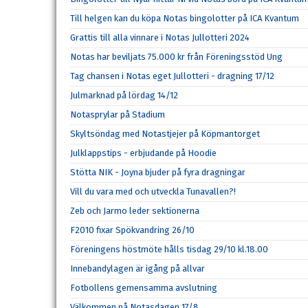
Till helgen kan du köpa Notas bingolotter på ICA Kvantum
Grattis till alla vinnare i Notas Jullotteri 2024
Notas har beviljats 75.000 kr från Föreningsstöd Ung
Tag chansen i Notas eget Jullotteri - dragning 17/12
Julmarknad på lördag 14/12
Notasprylar på Stadium
Skyltsöndag med Notastjejer på Köpmantorget
Julklappstips - erbjudande på Hoodie
Stötta NIK - Joyna bjuder på fyra dragningar
Vill du vara med och utveckla Tunavallen?!
Zeb och Jarmo leder sektionerna
F2010 fixar Spökvandring 26/10
Föreningens höstmöte hålls tisdag 29/10 kl.18.00
Innebandylagen är igång på allvar
Fotbollens gemensamma avslutning
Välkommen på Notasdagen 17/8