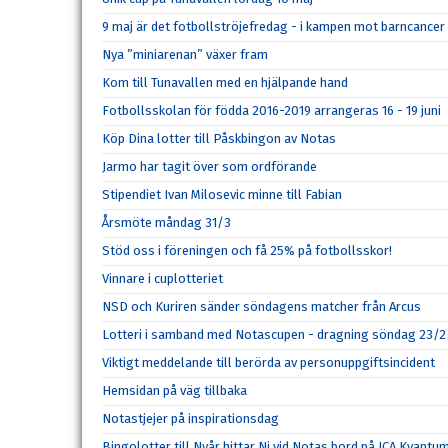
9 maj är det fotbollströjefredag - i kampen mot barncancer
Nya ”miniarenan” växer fram
Kom till Tunavallen med en hjälpande hand
Fotbollsskolan för födda 2016-2019 arrangeras 16 - 19 juni
Köp Dina lotter till Påskbingon av Notas
Jarmo har tagit över som ordförande
Stipendiet Ivan Milosevic minne till Fabian
Årsmöte måndag 31/3
Stöd oss i föreningen och få 25% på fotbollsskor!
Vinnare i cuplotteriet
NSD och Kuriren sänder söndagens matcher från Arcus
Lotteri i samband med Notascupen - dragning söndag 23/2
Viktigt meddelande till berörda av personuppgiftsincident
Hemsidan på väg tillbaka
Notastjejer på inspirationsdag
Bingolotter till Nyår hittar Ni vid Notas bord på ICA Kvantu