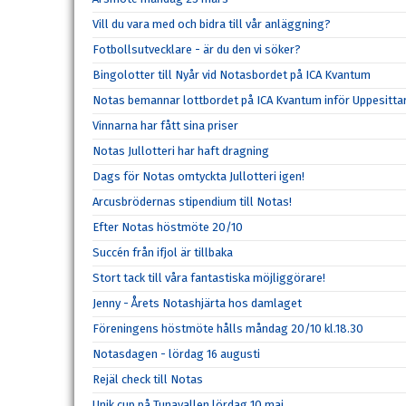
Vill du vara med och bidra till vår anläggning?
Fotbollsutvecklare - är du den vi söker?
Bingolotter till Nyår vid Notasbordet på ICA Kvantum
Notas bemannar lottbordet på ICA Kvantum inför Uppesitta
Vinnarna har fått sina priser
Notas Jullotteri har haft dragning
Dags för Notas omtyckta Jullotteri igen!
Arcusbrödernas stipendium till Notas!
Efter Notas höstmöte 20/10
Succén från ifjol är tillbaka
Stort tack till våra fantastiska möjliggörare!
Jenny - Årets Notashjärta hos damlaget
Föreningens höstmöte hålls måndag 20/10 kl.18.30
Notasdagen - lördag 16 augusti
Rejäl check till Notas
Unik cup på Tunavallen lördag 10 maj