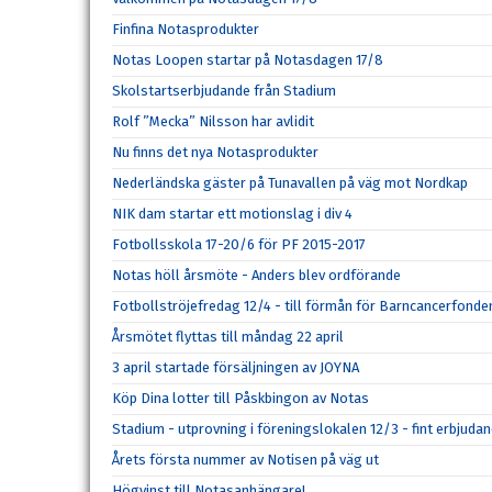
Finfina Notasprodukter
Notas Loopen startar på Notasdagen 17/8
Skolstartserbjudande från Stadium
Rolf ”Mecka” Nilsson har avlidit
Nu finns det nya Notasprodukter
Nederländska gäster på Tunavallen på väg mot Nordkap
NIK dam startar ett motionslag i div 4
Fotbollsskola 17-20/6 för PF 2015-2017
Notas höll årsmöte - Anders blev ordförande
Fotbollströjefredag 12/4 - till förmån för Barncancerfonde
Årsmötet flyttas till måndag 22 april
3 april startade försäljningen av JOYNA
Köp Dina lotter till Påskbingon av Notas
Stadium - utprovning i föreningslokalen 12/3 - fint erbjuda
Årets första nummer av Notisen på väg ut
Högvinst till Notasanhängare!