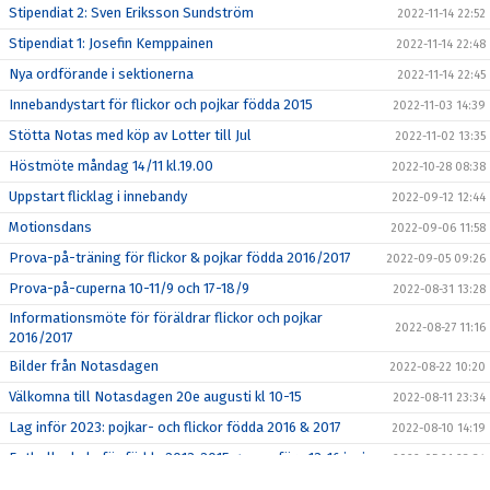
Stipendiat 2: Sven Eriksson Sundström
2022-11-14 22:52
Stipendiat 1: Josefin Kemppainen
2022-11-14 22:48
Nya ordförande i sektionerna
2022-11-14 22:45
Innebandystart för flickor och pojkar födda 2015
2022-11-03 14:39
Stötta Notas med köp av Lotter till Jul
2022-11-02 13:35
Höstmöte måndag 14/11 kl.19.00
2022-10-28 08:38
Uppstart flicklag i innebandy
2022-09-12 12:44
Motionsdans
2022-09-06 11:58
Prova-på-träning för flickor & pojkar födda 2016/2017
2022-09-05 09:26
Prova-på-cuperna 10-11/9 och 17-18/9
2022-08-31 13:28
Informationsmöte för föräldrar flickor och pojkar
2022-08-27 11:16
2016/2017
Bilder från Notasdagen
2022-08-22 10:20
Välkomna till Notasdagen 20e augusti kl 10-15
2022-08-11 23:34
Lag inför 2023: pojkar- och flickor födda 2016 & 2017
2022-08-10 14:19
Fotbollsskola för födda 2013-2015 genomförs 13-16 juni
2022-05-21 23:34
Boll & Lek - för barn födda 2016/2017
2022-05-01 20:38