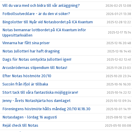
Vill du vara med och bidra till vår anläggning?
2026-02-25 12:08
Fotbollsutvecklare - är du den vi söker?
2026-01-21 13:38
Bingolotter till Nyår vid Notasbordet på ICA Kvantum
2025-12-28 12:22
Notas bemannar lottbordet på ICA Kvantum inför
2025-12-17 15:14
Uppesittarkvällen
Vinnarna har fått sina priser
2025-12-16 20:48
Notas Jullotteri har haft dragning
2025-12-16 14:45
Dags för Notas omtyckta Jullotteri igen!
2025-12-02 12:41
Arcusbrödernas stipendium till Notas!
2025-11-28 23:03
Efter Notas höstmöte 20/10
2025-10-20 23:34
Succén från ifjol är tillbaka
2025-10-16 16:30
Stort tack till våra fantastiska möjliggörare!
2025-10-14 22:12
Jenny - Årets Notashjärta hos damlaget
2025-10-13 09:34
Föreningens höstmöte hålls måndag 20/10 kl.18.30
2025-10-01 14:19
Notasdagen - lördag 16 augusti
2025-08-10 12:48
Rejäl check till Notas
2025-05-10 00:08