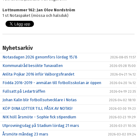
Lottnummer 162: Jan Olov Nordström
1 st Notaspaket (mössa och halsduk)
Nyhetsarkiv
Notasdagen 2026 genomförs lördag 15/8
2026-08-05 11:57
Kommunalråd besökte Tunavallen
2026-05-28 15:00
Anlita Pojkar 2016 inför Valborgsfirandet
2026-04-21 14:12
Födda 2016-2019 - anmälan till fotbollsskolan är öppen
2026-04-20 14:12
Fullsatt på Ledarträffen
2026-04-19 22:35
Johan Kalin blir fotbollsutvecklare i Notas
2026-04-02 18:10
KÖP DINA LOTTER TILL PÅSK AV NOTAS!
2026-03-30 19:23
NIK höll årsmöte - Sophie fick stipendium
2026-03-23 19:29
Utprovningsdag på Stadium lördag 21 mars
2026-03-21 10:36
Årsmöte måndag 23 mars
2026-03-02 09:24