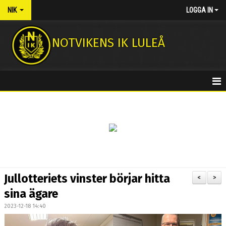
NIK
LOGGA IN
NOTVIKENS IK LULEÅ
HEM
NYHETER
KONTAKT
MEDLEMSAVGIFTER
Jullotteriets vinster börjar hitta
<
>
NOTASSHOPEN
sina ägare
2023-12-18 14:40
FOTBOLLSSKOLA 2026