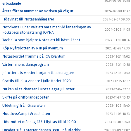
2024-03-03 20:51
erbjudande
Årets första nummer av Notisen på väg ut
2024-02-08 12:47
Högvinst till Notasanhängare!
2024-02-07 09:00
Notvikens IK har valt att vara med vid lanseringen av
2024-01-26 14:05
Folkspels storsatsning JOYNA
Tack alla som hjälpte Notas att bli bäst i länet
2024-01-18 08:56
Köp Nyårslotten av NIK på Kvantum
2023-12-28 14:30
Notasbordet framme på ICA Kvantum
2023-12-21 11:02
Vårterminens dansprogram
2023-12-21 10:58
Jullotteriets vinster börjar hitta sina ägare
2023-12-18 14:40
Grattis till alla vinnare i Jullotteriet 2023!
2023-12-15 12:37
Nu kan Ni ta chansen i Notas eget Jullotteri
2023-12-04 12:57
Skifte på ordförandeposten
2023-11-29 10:13
Utdelning från Gräsroten!
2023-11-22 11:40
HöstlovsCamp i Arcushallen
2023-11-03 18:53
Höstmötet måndag 13/11 flyttas till kl.19.00
2023-10-30 18:40
Onsdag 11/10 startar dansen igen - på Blackis!
2023-10-09 13:02