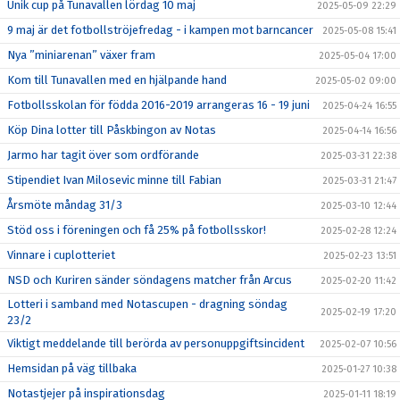
Unik cup på Tunavallen lördag 10 maj
2025-05-09 22:29
9 maj är det fotbollströjefredag - i kampen mot barncancer
2025-05-08 15:41
Nya ”miniarenan” växer fram
2025-05-04 17:00
Kom till Tunavallen med en hjälpande hand
2025-05-02 09:00
Fotbollsskolan för födda 2016-2019 arrangeras 16 - 19 juni
2025-04-24 16:55
Köp Dina lotter till Påskbingon av Notas
2025-04-14 16:56
Jarmo har tagit över som ordförande
2025-03-31 22:38
Stipendiet Ivan Milosevic minne till Fabian
2025-03-31 21:47
Årsmöte måndag 31/3
2025-03-10 12:44
Stöd oss i föreningen och få 25% på fotbollsskor!
2025-02-28 12:24
Vinnare i cuplotteriet
2025-02-23 13:51
NSD och Kuriren sänder söndagens matcher från Arcus
2025-02-20 11:42
Lotteri i samband med Notascupen - dragning söndag
2025-02-19 17:20
23/2
Viktigt meddelande till berörda av personuppgiftsincident
2025-02-07 10:56
Hemsidan på väg tillbaka
2025-01-27 10:38
Notastjejer på inspirationsdag
2025-01-11 18:19