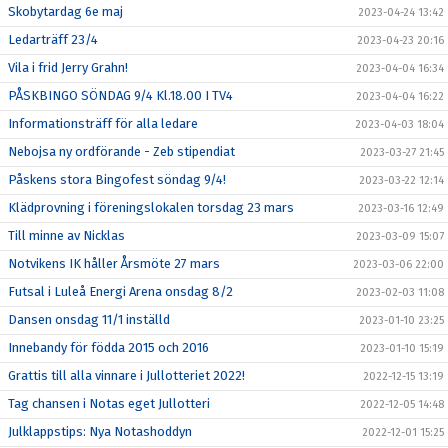
Skobytardag 6e maj
2023-04-24 13:42
Ledarträff 23/4
2023-04-23 20:16
Vila i frid Jerry Grahn!
2023-04-04 16:34
PÅSKBINGO SÖNDAG 9/4 Kl.18.00 I TV4
2023-04-04 16:22
Informationsträff för alla ledare
2023-04-03 18:04
Nebojsa ny ordförande - Zeb stipendiat
2023-03-27 21:45
Påskens stora Bingofest söndag 9/4!
2023-03-22 12:14
Klädprovning i föreningslokalen torsdag 23 mars
2023-03-16 12:49
Till minne av Nicklas
2023-03-09 15:07
Notvikens IK håller Årsmöte 27 mars
2023-03-06 22:00
Futsal i Luleå Energi Arena onsdag 8/2
2023-02-03 11:08
Dansen onsdag 11/1 inställd
2023-01-10 23:25
Innebandy för födda 2015 och 2016
2023-01-10 15:19
Grattis till alla vinnare i Jullotteriet 2022!
2022-12-15 13:19
Tag chansen i Notas eget Jullotteri
2022-12-05 14:48
Julklappstips: Nya Notashoddyn
2022-12-01 15:25