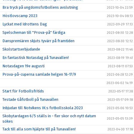
Bra tryck på ungdomsfotbollens avslutning
2023-10-04 22:59
Höstlovscamp 2023
2023-10-04 08:13
Lyckat med Idrottens Dag
2023-09-29 17:13
Spelscheman till "Prova-på" färdiga
2023-08-30 12:28
Danspremiären skjuts tyvärr på framtiden
2023-08-30 12:12
Skolstartserbjudande
2023-08-22 11:46
En fantastisk Notasdag på Tunavallen!
2023-08-19 19:41
Notasdagen 19e augusti
2023-08-11 07:53
Prova-på-cuperna samlade helgen 16-17/9
2023-06-28 12:29
2023-06-02 14:19
Start för Fotbollsfritids
2023-05-17 17:38
Testade Gåfotboll på Tunavallen
2023-05-17 09:18
Inbjudan till Notvikens IK:s fotbollsskola 2023
2023-05-06 10:53
Skobytardagen 6/5 ställs in - fler skor och nytt datum
2023-05-05 13:39
sökes
Tack till alla som hjälpte till på Tunavallen!
2023-04-30 17:18