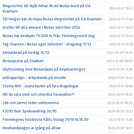
Bingolotter till Nyår hittar Ni vid Notas bord på ICA
2024-12-27 15:27
Kvantum
Till helgen kan du köpa Notas bingolotter på ICA Kvantum
2024-12-17 21:46
Grattis till alla vinnare i Notas Jullotteri 2024
2024-12-17 16:45
Notas har beviljats 75.000 kr från Föreningsstöd Ung
2024-12-13 15:13
Tag chansen i Notas eget Jullotteri - dragning 17/12
2024-12-11 11:38
Julmarknad på lördag 14/12
2024-12-09 19:44
Notasprylar på Stadium
2024-12-05 10:09
Skyltsöndag med Notastjejer på Köpmantorget
2024-12-01 11:50
Julklappstips - erbjudande på Hoodie
2024-11-29 14:24
Stötta NIK - Joyna bjuder på fyra dragningar
2024-11-12 10:56
Vill du vara med och utveckla Tunavallen?!
2024-10-31 11:03
Zeb och Jarmo leder sektionerna
2024-10-31 10:20
F2010 fixar Spökvandring 26/10
2024-10-20 13:13
Föreningens höstmöte hålls tisdag 29/10 kl.18.00
2024-10-11 11:36
Innebandylagen är igång på allvar
2024-10-07 14:31