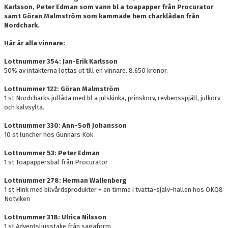
Karlsson, Peter Edman som vann bl a toapapper från Procurator
samt Göran Malmström som kammade hem charklådan från
Nordchark.
Här är alla vinnare:
Lottnummer 354: Jan-Erik Karlsson
50% av intäkterna lottas ut till en vinnare. 8.650 kronor.
Lottnummer 122: Göran Malmström
1 st Nordcharks jullåda med bl a julskinka, prinskorv, revbensspjäll, julkorv
och kalvsylta.
Lottnummer 330: Ann-Sofi Johansson
10 st luncher hos Gunnars Kök
Lottnummer 53: Peter Edman
1 st Toapappersbal från Procurator
Lottnummer 278: Herman Wallenberg
1 st Hink med bilvårdsprodukter + en timme i tvätta-själv-hallen hos OKQ8
Notviken
Lottnummer 318: Ulrica Nilsson
1 st Adventsljusstake från sagaform