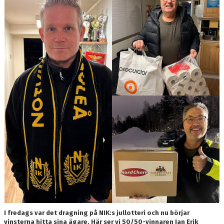
STÄLLPLATSER
BILDGALLERI
OM KLUBBEN
KALENDER
DOKUMENT
LÄNKAR
I fredags var det dragning på NIK:s jullotteri och nu börjar
vinsterna hitta sina ägare. Här ser vi 50/50-vinnaren Jan Erik