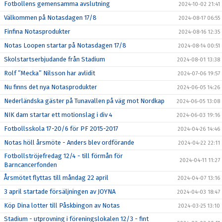
Fotbollens gemensamma avslutning
2024-10-02 21:41
Välkommen på Notasdagen 17/8
2024-08-17 06:55
Finfina Notasprodukter
2024-08-16 12:35
Notas Loopen startar på Notasdagen 17/8
2024-08-14 00:51
Skolstartserbjudande från Stadium
2024-08-01 13:38
Rolf ”Mecka” Nilsson har avlidit
2024-07-06 19:57
Nu finns det nya Notasprodukter
2024-06-05 14:26
Nederländska gäster på Tunavallen på väg mot Nordkap
2024-06-05 13:08
NIK dam startar ett motionslag i div 4
2024-06-03 19:16
Fotbollsskola 17-20/6 för PF 2015-2017
2024-04-26 14:46
Notas höll årsmöte - Anders blev ordförande
2024-04-22 22:11
Fotbollströjefredag 12/4 - till förmån för
2024-04-11 11:27
Barncancerfonden
Årsmötet flyttas till måndag 22 april
2024-04-07 13:16
3 april startade försäljningen av JOYNA
2024-04-03 18:47
Köp Dina lotter till Påskbingon av Notas
2024-03-25 13:10
Stadium - utprovning i föreningslokalen 12/3 - fint