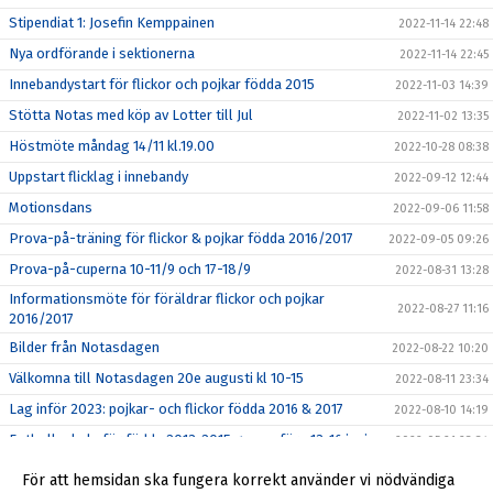
Stipendiat 1: Josefin Kemppainen
2022-11-14 22:48
Nya ordförande i sektionerna
2022-11-14 22:45
Innebandystart för flickor och pojkar födda 2015
2022-11-03 14:39
Stötta Notas med köp av Lotter till Jul
2022-11-02 13:35
Höstmöte måndag 14/11 kl.19.00
2022-10-28 08:38
Uppstart flicklag i innebandy
2022-09-12 12:44
Motionsdans
2022-09-06 11:58
Prova-på-träning för flickor & pojkar födda 2016/2017
2022-09-05 09:26
Prova-på-cuperna 10-11/9 och 17-18/9
2022-08-31 13:28
Informationsmöte för föräldrar flickor och pojkar
2022-08-27 11:16
2016/2017
Bilder från Notasdagen
2022-08-22 10:20
Välkomna till Notasdagen 20e augusti kl 10-15
2022-08-11 23:34
Lag inför 2023: pojkar- och flickor födda 2016 & 2017
2022-08-10 14:19
Fotbollsskola för födda 2013-2015 genomförs 13-16 juni
2022-05-21 23:34
Boll & Lek - för barn födda 2016/2017
2022-05-01 20:38
För att hemsidan ska fungera korrekt använder vi nödvändiga