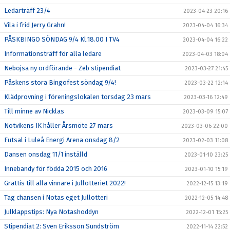
Ledarträff 23/4
2023-04-23 20:16
Vila i frid Jerry Grahn!
2023-04-04 16:34
PÅSKBINGO SÖNDAG 9/4 Kl.18.00 I TV4
2023-04-04 16:22
Informationsträff för alla ledare
2023-04-03 18:04
Nebojsa ny ordförande - Zeb stipendiat
2023-03-27 21:45
Påskens stora Bingofest söndag 9/4!
2023-03-22 12:14
Klädprovning i föreningslokalen torsdag 23 mars
2023-03-16 12:49
Till minne av Nicklas
2023-03-09 15:07
Notvikens IK håller Årsmöte 27 mars
2023-03-06 22:00
Futsal i Luleå Energi Arena onsdag 8/2
2023-02-03 11:08
Dansen onsdag 11/1 inställd
2023-01-10 23:25
Innebandy för födda 2015 och 2016
2023-01-10 15:19
Grattis till alla vinnare i Jullotteriet 2022!
2022-12-15 13:19
Tag chansen i Notas eget Jullotteri
2022-12-05 14:48
Julklappstips: Nya Notashoddyn
2022-12-01 15:25
Stipendiat 2: Sven Eriksson Sundström
2022-11-14 22:52