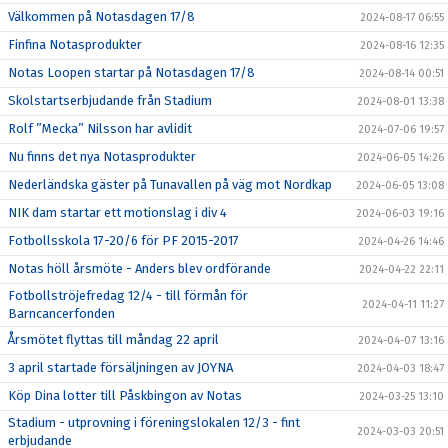
Välkommen på Notasdagen 17/8
2024-08-17 06:55
Finfina Notasprodukter
2024-08-16 12:35
Notas Loopen startar på Notasdagen 17/8
2024-08-14 00:51
Skolstartserbjudande från Stadium
2024-08-01 13:38
Rolf ”Mecka” Nilsson har avlidit
2024-07-06 19:57
Nu finns det nya Notasprodukter
2024-06-05 14:26
Nederländska gäster på Tunavallen på väg mot Nordkap
2024-06-05 13:08
NIK dam startar ett motionslag i div 4
2024-06-03 19:16
Fotbollsskola 17-20/6 för PF 2015-2017
2024-04-26 14:46
Notas höll årsmöte - Anders blev ordförande
2024-04-22 22:11
Fotbollströjefredag 12/4 - till förmån för
2024-04-11 11:27
Barncancerfonden
Årsmötet flyttas till måndag 22 april
2024-04-07 13:16
3 april startade försäljningen av JOYNA
2024-04-03 18:47
Köp Dina lotter till Påskbingon av Notas
2024-03-25 13:10
Stadium - utprovning i föreningslokalen 12/3 - fint
2024-03-03 20:51
erbjudande