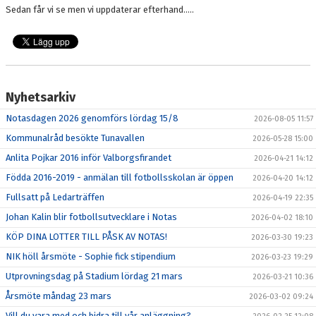
Sedan får vi se men vi uppdaterar efterhand.....
Nyhetsarkiv
Notasdagen 2026 genomförs lördag 15/8
2026-08-05 11:57
Kommunalråd besökte Tunavallen
2026-05-28 15:00
Anlita Pojkar 2016 inför Valborgsfirandet
2026-04-21 14:12
Födda 2016-2019 - anmälan till fotbollsskolan är öppen
2026-04-20 14:12
Fullsatt på Ledarträffen
2026-04-19 22:35
Johan Kalin blir fotbollsutvecklare i Notas
2026-04-02 18:10
KÖP DINA LOTTER TILL PÅSK AV NOTAS!
2026-03-30 19:23
NIK höll årsmöte - Sophie fick stipendium
2026-03-23 19:29
Utprovningsdag på Stadium lördag 21 mars
2026-03-21 10:36
Årsmöte måndag 23 mars
2026-03-02 09:24
Vill du vara med och bidra till vår anläggning?