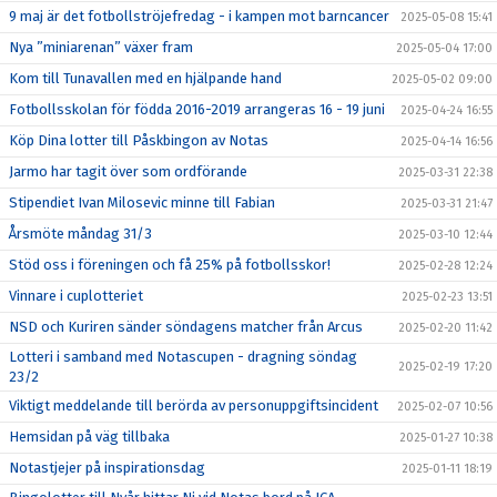
9 maj är det fotbollströjefredag - i kampen mot barncancer
2025-05-08 15:41
Nya ”miniarenan” växer fram
2025-05-04 17:00
Kom till Tunavallen med en hjälpande hand
2025-05-02 09:00
Fotbollsskolan för födda 2016-2019 arrangeras 16 - 19 juni
2025-04-24 16:55
Köp Dina lotter till Påskbingon av Notas
2025-04-14 16:56
Jarmo har tagit över som ordförande
2025-03-31 22:38
Stipendiet Ivan Milosevic minne till Fabian
2025-03-31 21:47
Årsmöte måndag 31/3
2025-03-10 12:44
Stöd oss i föreningen och få 25% på fotbollsskor!
2025-02-28 12:24
Vinnare i cuplotteriet
2025-02-23 13:51
NSD och Kuriren sänder söndagens matcher från Arcus
2025-02-20 11:42
Lotteri i samband med Notascupen - dragning söndag
2025-02-19 17:20
23/2
Viktigt meddelande till berörda av personuppgiftsincident
2025-02-07 10:56
Hemsidan på väg tillbaka
2025-01-27 10:38
Notastjejer på inspirationsdag
2025-01-11 18:19