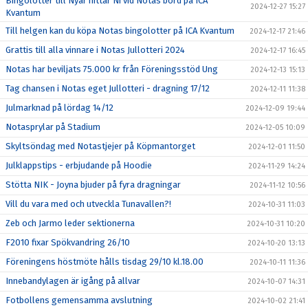
Bingolotter till Nyår hittar Ni vid Notas bord på ICA
2024-12-27 15:27
Kvantum
Till helgen kan du köpa Notas bingolotter på ICA Kvantum
2024-12-17 21:46
Grattis till alla vinnare i Notas Jullotteri 2024
2024-12-17 16:45
Notas har beviljats 75.000 kr från Föreningsstöd Ung
2024-12-13 15:13
Tag chansen i Notas eget Jullotteri - dragning 17/12
2024-12-11 11:38
Julmarknad på lördag 14/12
2024-12-09 19:44
Notasprylar på Stadium
2024-12-05 10:09
Skyltsöndag med Notastjejer på Köpmantorget
2024-12-01 11:50
Julklappstips - erbjudande på Hoodie
2024-11-29 14:24
Stötta NIK - Joyna bjuder på fyra dragningar
2024-11-12 10:56
Vill du vara med och utveckla Tunavallen?!
2024-10-31 11:03
Zeb och Jarmo leder sektionerna
2024-10-31 10:20
F2010 fixar Spökvandring 26/10
2024-10-20 13:13
Föreningens höstmöte hålls tisdag 29/10 kl.18.00
2024-10-11 11:36
Innebandylagen är igång på allvar
2024-10-07 14:31
Fotbollens gemensamma avslutning
2024-10-02 21:41