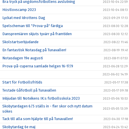
Bra tryck på ungdomsfotbollens avslutning
2023-10-04 22:59
Höstlovscamp 2023
2023-10-04 08:13
Lyckat med Idrottens Dag
2023-09-29 17:13
Spelscheman till "Prova-på" färdiga
2023-08-30 12:28
Danspremiären skjuts tyvärr på framtiden
2023-08-30 12:12
Skolstartserbjudande
2023-08-22 11:46
En fantastisk Notasdag på Tunavallen!
2023-08-19 19:41
Notasdagen 19e augusti
2023-08-11 07:53
Prova-på-cuperna samlade helgen 16-17/9
2023-06-28 12:29
2023-06-02 14:19
Start för Fotbollsfritids
2023-05-17 17:38
Testade Gåfotboll på Tunavallen
2023-05-17 09:18
Inbjudan till Notvikens IK:s fotbollsskola 2023
2023-05-06 10:53
Skobytardagen 6/5 ställs in - fler skor och nytt datum
2023-05-05 13:39
sökes
Tack till alla som hjälpte till på Tunavallen!
2023-04-30 17:18
Skobytardag 6e maj
2023-04-24 13:42