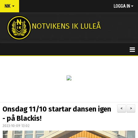
NIK
LOGGA IN
NOTVIKENS IK LULEÅ
HEM
NYHETER
KONTAKT
MEDLEMSAVGIFTER
Onsdag 11/10 startar dansen igen
<
>
NOTASSHOPEN
- på Blackis!
2023-10-09 13:02
FOTBOLLSSKOLA 2026