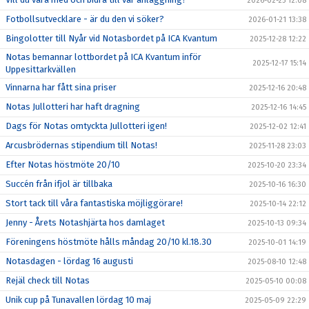
2026-02-25 12:08
Fotbollsutvecklare - är du den vi söker?
2026-01-21 13:38
Bingolotter till Nyår vid Notasbordet på ICA Kvantum
2025-12-28 12:22
Notas bemannar lottbordet på ICA Kvantum inför
2025-12-17 15:14
Uppesittarkvällen
Vinnarna har fått sina priser
2025-12-16 20:48
Notas Jullotteri har haft dragning
2025-12-16 14:45
Dags för Notas omtyckta Jullotteri igen!
2025-12-02 12:41
Arcusbrödernas stipendium till Notas!
2025-11-28 23:03
Efter Notas höstmöte 20/10
2025-10-20 23:34
Succén från ifjol är tillbaka
2025-10-16 16:30
Stort tack till våra fantastiska möjliggörare!
2025-10-14 22:12
Jenny - Årets Notashjärta hos damlaget
2025-10-13 09:34
Föreningens höstmöte hålls måndag 20/10 kl.18.30
2025-10-01 14:19
Notasdagen - lördag 16 augusti
2025-08-10 12:48
Rejäl check till Notas
2025-05-10 00:08
Unik cup på Tunavallen lördag 10 maj
2025-05-09 22:29