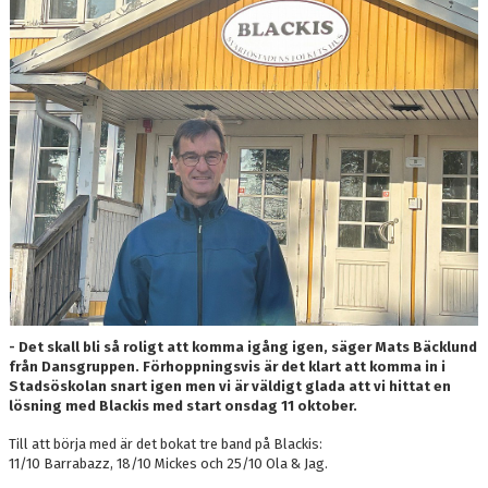
STÄLLPLATSER
BILDGALLERI
OM KLUBBEN
KALENDER
DOKUMENT
LÄNKAR
- Det skall bli så roligt att komma igång igen, säger Mats Bäcklund
från Dansgruppen. Förhoppningsvis är det klart att komma in i
Stadsöskolan snart igen men vi är väldigt glada att vi hittat en
lösning med Blackis med start onsdag 11 oktober.
Till att börja med är det bokat tre band på Blackis:
11/10 Barrabazz, 18/10 Mickes och 25/10 Ola & Jag.