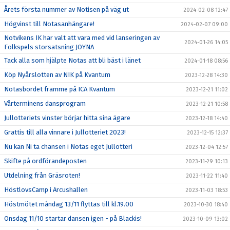
Årets första nummer av Notisen på väg ut
2024-02-08 12:47
Högvinst till Notasanhängare!
2024-02-07 09:00
Notvikens IK har valt att vara med vid lanseringen av
2024-01-26 14:05
Folkspels storsatsning JOYNA
Tack alla som hjälpte Notas att bli bäst i länet
2024-01-18 08:56
Köp Nyårslotten av NIK på Kvantum
2023-12-28 14:30
Notasbordet framme på ICA Kvantum
2023-12-21 11:02
Vårterminens dansprogram
2023-12-21 10:58
Jullotteriets vinster börjar hitta sina ägare
2023-12-18 14:40
Grattis till alla vinnare i Jullotteriet 2023!
2023-12-15 12:37
Nu kan Ni ta chansen i Notas eget Jullotteri
2023-12-04 12:57
Skifte på ordförandeposten
2023-11-29 10:13
Utdelning från Gräsroten!
2023-11-22 11:40
HöstlovsCamp i Arcushallen
2023-11-03 18:53
Höstmötet måndag 13/11 flyttas till kl.19.00
2023-10-30 18:40
Onsdag 11/10 startar dansen igen - på Blackis!
2023-10-09 13:02