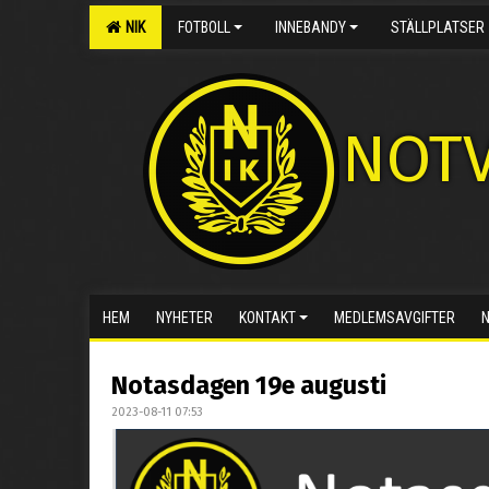
NIK
FOTBOLL
INNEBANDY
STÄLLPLATSER
NOTV
HEM
NYHETER
KONTAKT
MEDLEMSAVGIFTER
Notasdagen 19e augusti
2023-08-11 07:53