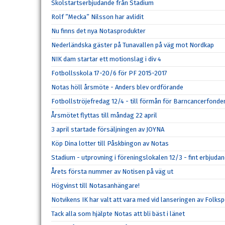
Skolstartserbjudande från Stadium
Rolf ”Mecka” Nilsson har avlidit
Nu finns det nya Notasprodukter
Nederländska gäster på Tunavallen på väg mot Nordkap
NIK dam startar ett motionslag i div 4
Fotbollsskola 17-20/6 för PF 2015-2017
Notas höll årsmöte - Anders blev ordförande
Fotbollströjefredag 12/4 - till förmån för Barncancerfonde
Årsmötet flyttas till måndag 22 april
3 april startade försäljningen av JOYNA
Köp Dina lotter till Påskbingon av Notas
Stadium - utprovning i föreningslokalen 12/3 - fint erbjuda
Årets första nummer av Notisen på väg ut
Högvinst till Notasanhängare!
Notvikens IK har valt att vara med vid lanseringen av Folk
Tack alla som hjälpte Notas att bli bäst i länet