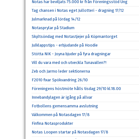
Notas har beviljats 75.000 kr från Föreningsstöd Ung
Tag chansen i Notas eget Jullotteri - dragning 17/12
Julmarknad på lördag 14/12
Notasprylar på Stadium
Skyltsöndag med Notastjejer på Köpmantorget
Julklappstips - erbjudande på Hoodie
Stötta NIK - Joyna bjuder på fyra dragningar
Vill du vara med och utveckla Tunavallen?!
Zeb och Jarmo leder sektionerna
F2010 fixar Spökvandring 26/10
Föreningens höstmöte hålls tisdag 29/10 kl.18.00
Innebandylagen är igång på allvar
Fotbollens gemensamma avslutning
Välkommen på Notasdagen 17/8
Finfina Notasprodukter
Notas Loopen startar på Notasdagen 17/8