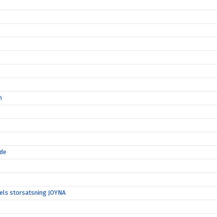
n
nde
spels storsatsning JOYNA