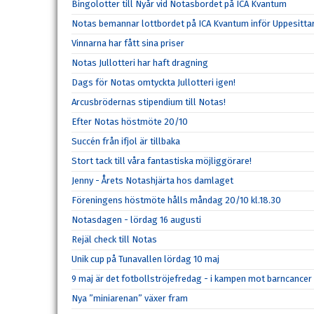
Bingolotter till Nyår vid Notasbordet på ICA Kvantum
Notas bemannar lottbordet på ICA Kvantum inför Uppesitta
Vinnarna har fått sina priser
Notas Jullotteri har haft dragning
Dags för Notas omtyckta Jullotteri igen!
Arcusbrödernas stipendium till Notas!
Efter Notas höstmöte 20/10
Succén från ifjol är tillbaka
Stort tack till våra fantastiska möjliggörare!
Jenny - Årets Notashjärta hos damlaget
Föreningens höstmöte hålls måndag 20/10 kl.18.30
Notasdagen - lördag 16 augusti
Rejäl check till Notas
Unik cup på Tunavallen lördag 10 maj
9 maj är det fotbollströjefredag - i kampen mot barncancer
Nya ”miniarenan” växer fram