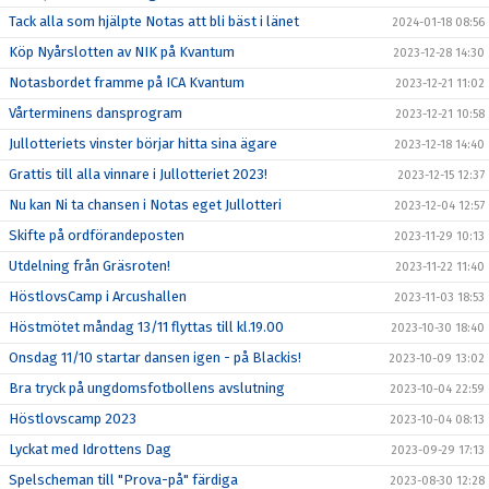
Tack alla som hjälpte Notas att bli bäst i länet
2024-01-18 08:56
Köp Nyårslotten av NIK på Kvantum
2023-12-28 14:30
Notasbordet framme på ICA Kvantum
2023-12-21 11:02
Vårterminens dansprogram
2023-12-21 10:58
Jullotteriets vinster börjar hitta sina ägare
2023-12-18 14:40
Grattis till alla vinnare i Jullotteriet 2023!
2023-12-15 12:37
Nu kan Ni ta chansen i Notas eget Jullotteri
2023-12-04 12:57
Skifte på ordförandeposten
2023-11-29 10:13
Utdelning från Gräsroten!
2023-11-22 11:40
HöstlovsCamp i Arcushallen
2023-11-03 18:53
Höstmötet måndag 13/11 flyttas till kl.19.00
2023-10-30 18:40
Onsdag 11/10 startar dansen igen - på Blackis!
2023-10-09 13:02
Bra tryck på ungdomsfotbollens avslutning
2023-10-04 22:59
Höstlovscamp 2023
2023-10-04 08:13
Lyckat med Idrottens Dag
2023-09-29 17:13
Spelscheman till "Prova-på" färdiga
2023-08-30 12:28