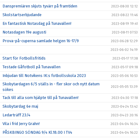
Danspremiären skjuts tyvärr på framtiden
2023-08-30 12:12
Skolstartserbjudande
2023-08-22 11:46
En fantastisk Notasdag på Tunavallen!
2023-08-19 19:41
Notasdagen 19e augusti
2023-08-11 07:53
Prova-på-cuperna samlade helgen 16-17/9
2023-06-28 12:29
2023-06-02 14:19
Start för Fotbollsfritids
2023-05-17 17:38
Testade Gåfotboll på Tunavallen
2023-05-17 09:18
Inbjudan till Notvikens IK:s fotbollsskola 2023
2023-05-06 10:53
Skobytardagen 6/5 ställs in - fler skor och nytt datum
2023-05-05 13:39
sökes
Tack till alla som hjälpte till på Tunavallen!
2023-04-30 17:18
Skobytardag 6e maj
2023-04-24 13:42
Ledarträff 23/4
2023-04-23 20:16
Vila i frid Jerry Grahn!
2023-04-04 16:34
PÅSKBINGO SÖNDAG 9/4 Kl.18.00 I TV4
2023-04-04 16:22