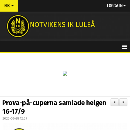
NIK
LOGGA IN
NOTVIKENS IK LULEÅ
HEM
NYHETER
KONTAKT
MEDLEMSAVGIFTER
Prova-på-cuperna samlade helgen
<
>
NOTASSHOPEN
16-17/9
2023-06-28 12:29
FOTBOLLSSKOLA 2026