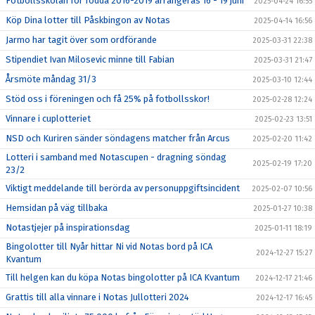
Fotbollsskolan för födda 2016-2019 arrangeras 16 - 19 juni
2025-04-24 16:55
Köp Dina lotter till Påskbingon av Notas
2025-04-14 16:56
Jarmo har tagit över som ordförande
2025-03-31 22:38
Stipendiet Ivan Milosevic minne till Fabian
2025-03-31 21:47
Årsmöte måndag 31/3
2025-03-10 12:44
Stöd oss i föreningen och få 25% på fotbollsskor!
2025-02-28 12:24
Vinnare i cuplotteriet
2025-02-23 13:51
NSD och Kuriren sänder söndagens matcher från Arcus
2025-02-20 11:42
Lotteri i samband med Notascupen - dragning söndag
2025-02-19 17:20
23/2
Viktigt meddelande till berörda av personuppgiftsincident
2025-02-07 10:56
Hemsidan på väg tillbaka
2025-01-27 10:38
Notastjejer på inspirationsdag
2025-01-11 18:19
Bingolotter till Nyår hittar Ni vid Notas bord på ICA
2024-12-27 15:27
Kvantum
Till helgen kan du köpa Notas bingolotter på ICA Kvantum
2024-12-17 21:46
Grattis till alla vinnare i Notas Jullotteri 2024
2024-12-17 16:45