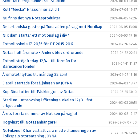
Skolstartserbjudande från Stadium
2024-08-01 13:38
Rolf ”Mecka” Nilsson har avlidit
2024-07-06 19:57
Nu finns det nya Notasprodukter
2024-06-05 14:26
Nederländska gäster på Tunavallen på väg mot Nordkap
2024-06-05 13:08
NIK dam startar ett motionslag i div 4
2024-06-03 19:16
Fotbollsskola 17-20/6 för PF 2015-2017
2024-04-26 14:46
Notas höll årsmöte - Anders blev ordförande
2024-04-22 22:11
Fotbollströjefredag 12/4 - till förmån för
2024-04-11 11:27
Barncancerfonden
Årsmötet flyttas till måndag 22 april
2024-04-07 13:16
3 april startade försäljningen av JOYNA
2024-04-03 18:47
Köp Dina lotter till Påskbingon av Notas
2024-03-25 13:10
Stadium - utprovning i föreningslokalen 12/3 - fint
2024-03-03 20:51
erbjudande
Årets första nummer av Notisen på väg ut
2024-02-08 12:47
Högvinst till Notasanhängare!
2024-02-07 09:00
Notvikens IK har valt att vara med vid lanseringen av
2024-01-26 14:05
Folkspels storsatsning JOYNA