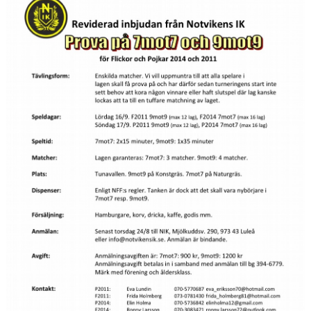
STÄLLPLATSER
BILDGALLERI
OM KLUBBEN
KALENDER
DOKUMENT
LÄNKAR