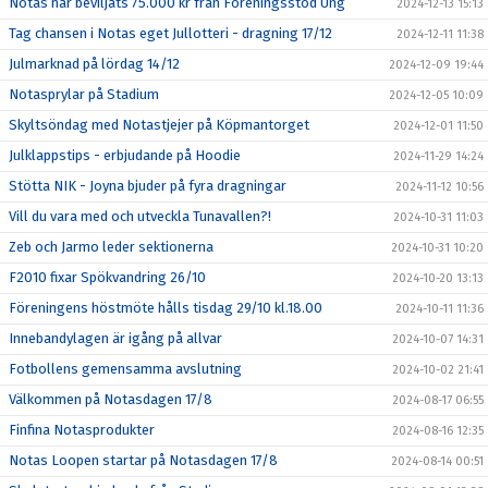
Notas har beviljats 75.000 kr från Föreningsstöd Ung
2024-12-13 15:13
Tag chansen i Notas eget Jullotteri - dragning 17/12
2024-12-11 11:38
Julmarknad på lördag 14/12
2024-12-09 19:44
Notasprylar på Stadium
2024-12-05 10:09
Skyltsöndag med Notastjejer på Köpmantorget
2024-12-01 11:50
Julklappstips - erbjudande på Hoodie
2024-11-29 14:24
Stötta NIK - Joyna bjuder på fyra dragningar
2024-11-12 10:56
Vill du vara med och utveckla Tunavallen?!
2024-10-31 11:03
Zeb och Jarmo leder sektionerna
2024-10-31 10:20
F2010 fixar Spökvandring 26/10
2024-10-20 13:13
Föreningens höstmöte hålls tisdag 29/10 kl.18.00
2024-10-11 11:36
Innebandylagen är igång på allvar
2024-10-07 14:31
Fotbollens gemensamma avslutning
2024-10-02 21:41
Välkommen på Notasdagen 17/8
2024-08-17 06:55
Finfina Notasprodukter
2024-08-16 12:35
Notas Loopen startar på Notasdagen 17/8
2024-08-14 00:51