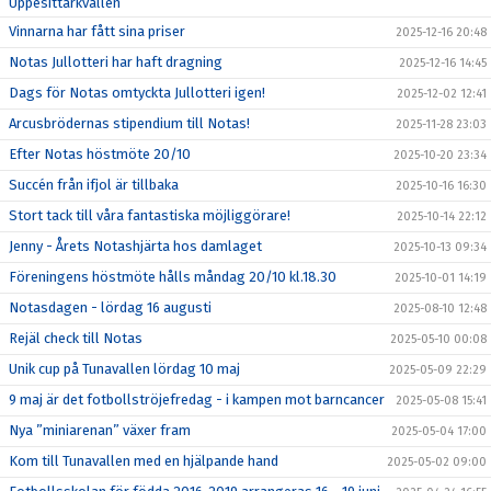
Uppesittarkvällen
Vinnarna har fått sina priser
2025-12-16 20:48
Notas Jullotteri har haft dragning
2025-12-16 14:45
Dags för Notas omtyckta Jullotteri igen!
2025-12-02 12:41
Arcusbrödernas stipendium till Notas!
2025-11-28 23:03
Efter Notas höstmöte 20/10
2025-10-20 23:34
Succén från ifjol är tillbaka
2025-10-16 16:30
Stort tack till våra fantastiska möjliggörare!
2025-10-14 22:12
Jenny - Årets Notashjärta hos damlaget
2025-10-13 09:34
Föreningens höstmöte hålls måndag 20/10 kl.18.30
2025-10-01 14:19
Notasdagen - lördag 16 augusti
2025-08-10 12:48
Rejäl check till Notas
2025-05-10 00:08
Unik cup på Tunavallen lördag 10 maj
2025-05-09 22:29
9 maj är det fotbollströjefredag - i kampen mot barncancer
2025-05-08 15:41
Nya ”miniarenan” växer fram
2025-05-04 17:00
Kom till Tunavallen med en hjälpande hand
2025-05-02 09:00