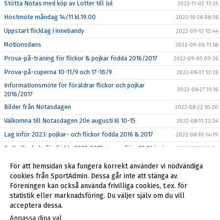
Stötta Notas med köp av Lotter till Jul
2022-11-02 13:35
Höstmöte måndag 14/11 kl.19.00
2022-10-28 08:38
Uppstart flicklag i innebandy
2022-09-12 12:44
Motionsdans
2022-09-06 11:58
Prova-på-träning för flickor & pojkar födda 2016/2017
2022-09-05 09:26
Prova-på-cuperna 10-11/9 och 17-18/9
2022-08-31 13:28
Informationsmöte för föräldrar flickor och pojkar
2022-08-27 11:16
2016/2017
Bilder från Notasdagen
2022-08-22 10:20
Välkomna till Notasdagen 20e augusti kl 10-15
2022-08-11 23:34
Lag inför 2023: pojkar- och flickor födda 2016 & 2017
2022-08-10 14:19
Fotbollsskola för födda 2013-2015 genomförs 13-16 juni
2022-05-21 23:34
Boll & Lek - för barn födda 2016/2017
2022-05-01 20:38
För att hemsidan ska fungera korrekt använder vi nödvändiga
cookies från SportAdmin. Dessa går inte att stänga av.
Välkommen på årsmöte
2022-04-25 19:54
Föreningen kan också använda frivilliga cookies, t.ex. för
Notas höll årsmöte - Lars stipendiat
2022-04-25 08:31
statistik eller marknadsföring. Du väljer själv om du vill
acceptera dessa.
Anpassa dina val