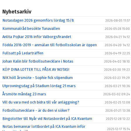
Nyhetsarkiv
Notasdagen 2026 genomförs lördag 15/8
2026-08-05 11:57
Kommunalråd besökte Tunavallen
2026-05-28 15:00
Anlita Pojkar 2016 inför Valborgsfirandet
2026-04-21 14:12
Födda 2016-2019 - anmälan till fotbollsskolan är öppen
2026-04-20 14:12
Fullsatt på Ledarträffen
2026-04-19 22:35
Johan Kalin blir fotbollsutvecklare i Notas
2026-04-02 18:10
KÖP DINA LOTTER TILL PÅSK AV NOTAS!
2026-03-30 19:23
NIK höll årsmöte - Sophie fick stipendium
2026-03-23 19:29
Utprovningsdag på Stadium lördag 21 mars
2026-03-21 10:36
Årsmöte måndag 23 mars
2026-03-02 09:24
Vill du vara med och bidra till vår anläggning?
2026-02-25 12:08
Fotbollsutvecklare - är du den vi söker?
2026-01-21 13:38
Bingolotter till Nyår vid Notasbordet på ICA Kvantum
2025-12-28 12:22
Notas bemannar lottbordet på ICA Kvantum inför
2025-12-17 15:14