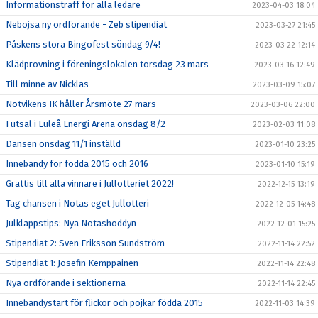
Informationsträff för alla ledare
2023-04-03 18:04
Nebojsa ny ordförande - Zeb stipendiat
2023-03-27 21:45
Påskens stora Bingofest söndag 9/4!
2023-03-22 12:14
Klädprovning i föreningslokalen torsdag 23 mars
2023-03-16 12:49
Till minne av Nicklas
2023-03-09 15:07
Notvikens IK håller Årsmöte 27 mars
2023-03-06 22:00
Futsal i Luleå Energi Arena onsdag 8/2
2023-02-03 11:08
Dansen onsdag 11/1 inställd
2023-01-10 23:25
Innebandy för födda 2015 och 2016
2023-01-10 15:19
Grattis till alla vinnare i Jullotteriet 2022!
2022-12-15 13:19
Tag chansen i Notas eget Jullotteri
2022-12-05 14:48
Julklappstips: Nya Notashoddyn
2022-12-01 15:25
Stipendiat 2: Sven Eriksson Sundström
2022-11-14 22:52
Stipendiat 1: Josefin Kemppainen
2022-11-14 22:48
Nya ordförande i sektionerna
2022-11-14 22:45
Innebandystart för flickor och pojkar födda 2015
2022-11-03 14:39