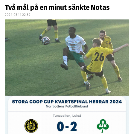
DOKUMENT
Två mål på en minut sänkte Notas
2024-05-14 22:39
KONTAKT
SKYTTELIGOR
MATCHFAKTA