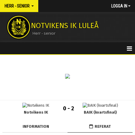
HERR - SENIOR
LOGGA IN
NOTVIKENS IK LULEÅ
Herr - senior
HEM
NYHETER
KALENDER
MATCHER
0 - 2
Notvikens IK
BAIK (kvartsfinal)
TRUPPEN
BILDGALLERI
INFORMATION
REFERAT