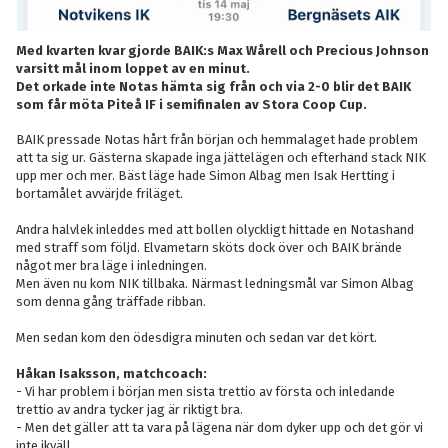
Med kvarten kvar gjorde BAIK:s Max Wårell och Precious Johnson
varsitt mål inom loppet av en minut.
Det orkade inte Notas hämta sig från och via 2-0 blir det BAIK
som får möta Piteå IF i semifinalen av Stora Coop Cup.
BAIK pressade Notas hårt från början och hemmalaget hade problem
att ta sig ur. Gästerna skapade inga jättelägen och efterhand stack NIK
upp mer och mer. Bäst läge hade Simon Albag men Isak Hertting i
bortamålet avvärjde friläget.
Andra halvlek inleddes med att bollen olyckligt hittade en Notashand
med straff som följd. Elvametarn sköts dock över och BAIK brände
något mer bra läge i inledningen.
Men även nu kom NIK tillbaka. Närmast ledningsmål var Simon Albag
som denna gång träffade ribban.
Men sedan kom den ödesdigra minuten och sedan var det kört.
Håkan Isaksson, matchcoach:
- Vi har problem i början men sista trettio av första och inledande
trettio av andra tycker jag är riktigt bra.
- Men det gäller att ta vara på lägena när dom dyker upp och det gör vi
inte ikväll.