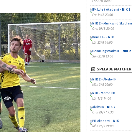
Lör 8/8 16:00
IFK Luleå Akademi -
NIK 2
Fre 14/8 20:00
NIK 2
- Munksund Skutham
Ons 19/8 20:00
Kiruna FF -
NIK
Lör 22/8 14:00
Hemmingsmarks IF -
NIK 2
Sön 23/8 13:00
SPELADE MATCHER
NIK 2
- Älvsby IF
Mån 3/8 20:00
NIK
- Morön BK
Lör 1/8 14:00
Alviks IK -
NIK 2
Ons 29/7 19:30
PIF Akademi -
NIK
Mån 27/7 21:00