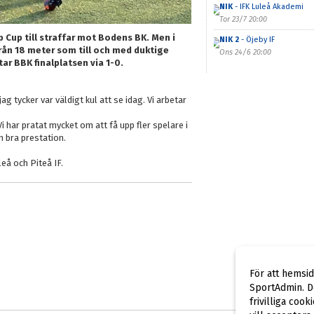
NIK
- IFK Luleå Akademi
Tor 23/7 20:00
 Cup till straffar mot Bodens BK. Men i
NIK 2
- Öjeby IF
rån 18 meter som till och med duktige
Ons 24/6 20:00
ar BBK finalplatsen via 1-0.
g tycker var väldigt kul att se idag. Vi arbetar
Vi har pratat mycket om att få upp fler spelare i
n bra prestation.
eå och Piteå IF.
För att hemsi
SportAdmin. De
frivilliga cook