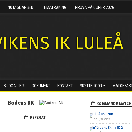
NOTASDANSEN
TEMATRÄNING
PROVA PÅ CUPER 2026
IKENS IK LULEÅ
BILDGALLERI
DOKUMENT
KONTAKT
SKYTTELIGOR
MATCHFAK
Bodens BK
KOMMANDE MATCH
Luleå SK -
NIK
REFERAT
Tor 6/8 19:00
Infjärdens SK -
NIK 2