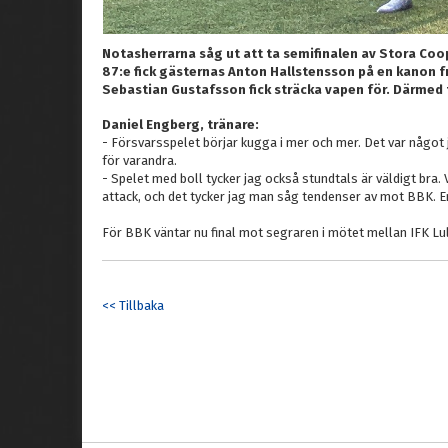
Notasherrarna såg ut att ta semifinalen av Stora Coop
87:e fick gästernas Anton Hallstensson på en kanon f
Sebastian Gustafsson fick sträcka vapen för. Därmed t
Daniel Engberg, tränare:
- Försvarsspelet börjar kugga i mer och mer. Det var något ja
för varandra.
- Spelet med boll tycker jag också stundtals är väldigt bra. 
attack, och det tycker jag man såg tendenser av mot BBK. E
För BBK väntar nu final mot segraren i mötet mellan IFK Lul
<< Tillbaka