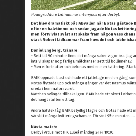
Poängräddare Lidhammar intervjuas efter derbyt.
Det blev dramatiskt på JIABvallen när Notas gästade
efter en halvtimme och sedan jagade Notas kvittering
men förtvivlat svårt att skaka fram någon vass chans. F
stack Robert Lidhammar fram huvudet och lobbnickade
Daniel Engberg, tränare:
- Sett till 90 minuter finns det många saker vi gör bra. Jag
inte vi skapar nog farliga målchanser sett till bollinnehav.
- Men vi fortsätter och belönas med en sen kvittering. Starkt
BAIK öppnade bäst och hade ett jätteläge med en gång so
Notas flyttade upp och många gånger var det Rasmus Måns
oreda i hemmaförsvaret.
Matchen svängde tillbaka igen. BAIK hade ett skott i virket 
det hängt i luften ett tag.
Andra halvlek låg BAIK betydligt lägre och Notas hade ett m
särskilt många kvitteringschanser. Förrän i 95:e minuten……
Nästa match:
Derby i Arcus mot IFK Luleå måndag 24/4 19:30.