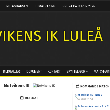
NOTASDANSEN
TEMATRÄNING
PROVA PÅ CUPER 2026
IKENS IK LULEÅ
BILDGALLERI
DOKUMENT
KONTAKT
SKYTTELIGOR
MATCHFAK
Notvikens IK
KOMMANDE MATCH
Infjärdens SK -
NIK 2
REFERAT
Lör 8/8 16:00
IFK Luleå Akademi -
NIK 2