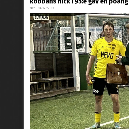
Robbans nick i 95:e gav en poäng
2023-04-17 22:03