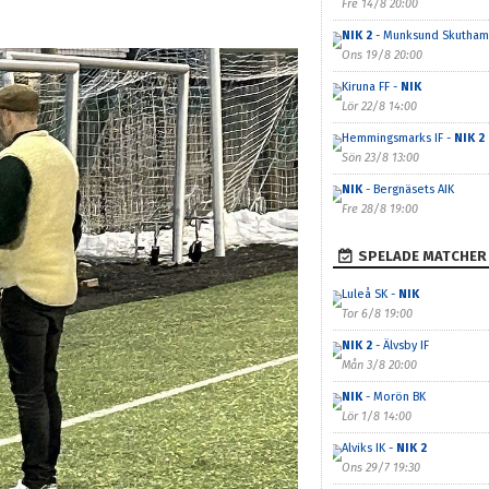
Fre 14/8 20:00
NIK 2
- Munksund Skutham
Ons 19/8 20:00
Kiruna FF -
NIK
Lör 22/8 14:00
Hemmingsmarks IF -
NIK 2
Sön 23/8 13:00
NIK
- Bergnäsets AIK
Fre 28/8 19:00
SPELADE MATCHER
Luleå SK -
NIK
Tor 6/8 19:00
NIK 2
- Älvsby IF
Mån 3/8 20:00
NIK
- Morön BK
Lör 1/8 14:00
Alviks IK -
NIK 2
Ons 29/7 19:30