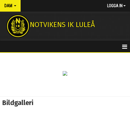
DAM
LOGGA IN
NOTVIKENS IK LULEÅ
HEM
NYHETER
KALENDER
MATCHER
Bildgalleri
TRUPPEN
BILDGALLERI