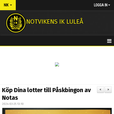
NIK
LOGGA IN
NOTVIKENS IK LULEÅ
HEM
NYHETER
KONTAKT
MEDLEMSAVGIFTER
Köp Dina lotter till Påskbingon av
<
>
NOTASSHOPEN
Notas
2024-03-25 13:10
FOTBOLLSSKOLA 2026