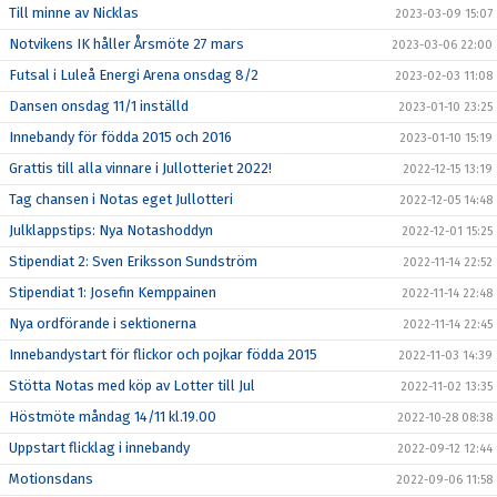
Till minne av Nicklas
2023-03-09 15:07
Notvikens IK håller Årsmöte 27 mars
2023-03-06 22:00
Futsal i Luleå Energi Arena onsdag 8/2
2023-02-03 11:08
Dansen onsdag 11/1 inställd
2023-01-10 23:25
Innebandy för födda 2015 och 2016
2023-01-10 15:19
Grattis till alla vinnare i Jullotteriet 2022!
2022-12-15 13:19
Tag chansen i Notas eget Jullotteri
2022-12-05 14:48
Julklappstips: Nya Notashoddyn
2022-12-01 15:25
Stipendiat 2: Sven Eriksson Sundström
2022-11-14 22:52
Stipendiat 1: Josefin Kemppainen
2022-11-14 22:48
Nya ordförande i sektionerna
2022-11-14 22:45
Innebandystart för flickor och pojkar födda 2015
2022-11-03 14:39
Stötta Notas med köp av Lotter till Jul
2022-11-02 13:35
Höstmöte måndag 14/11 kl.19.00
2022-10-28 08:38
Uppstart flicklag i innebandy
2022-09-12 12:44
Motionsdans
2022-09-06 11:58