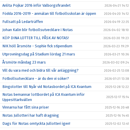
Anlita Pojkar 2016 inför Valborgsfirandet
2026-04-21 14:12
Födda 2016-2019 - anmälan till fotbollsskolan är öppen
2026-04-20 14:12
Fullsatt på Ledarträffen
2026-04-19 22:35
Johan Kalin blir fotbollsutvecklare i Notas
2026-04-02 18:10
KÖP DINA LOTTER TILL PÅSK AV NOTAS!
2026-03-30 19:23
NIK höll årsmöte - Sophie fick stipendium
2026-03-23 19:29
Utprovningsdag på Stadium lördag 21 mars
2026-03-21 10:36
Årsmöte måndag 23 mars
2026-03-02 09:24
Vill du vara med och bidra till vår anläggning?
2026-02-25 12:08
Fotbollsutvecklare - är du den vi söker?
2026-01-21 13:38
Bingolotter till Nyår vid Notasbordet på ICA Kvantum
2025-12-28 12:22
Notas bemannar lottbordet på ICA Kvantum inför
2025-12-17 15:14
Uppesittarkvällen
Vinnarna har fått sina priser
2025-12-16 20:48
Notas Jullotteri har haft dragning
2025-12-16 14:45
Dags för Notas omtyckta Jullotteri igen!
2025-12-02 12:41