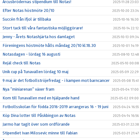
Arcusbrödernas stipendium till Notas!
2025-11-28 23:03
Efter Notas höstmöte 20/10
2025-10-20 23:34
Succén från ifjol är tillbaka
2025-10-16 16:30
Stort tack till våra fantastiska möjliggörare!
2025-10-14 22:12
Jenny - Årets Notashjärta hos damlaget
2025-10-13 09:34
Föreningens höstmöte hålls måndag 20/10 kl.18.30
2025-10-01 14:19
Notasdagen - lördag 16 augusti
2025-08-10 12:48
Rejäl check till Notas
2025-05-10 00:08
Unik cup på Tunavallen lördag 10 maj
2025-05-09 22:29
9 maj är det fotbollströjefredag - i kampen mot barncancer
2025-05-08 15:41
Nya ”miniarenan” växer fram
2025-05-04 17:00
Kom till Tunavallen med en hjälpande hand
2025-05-02 09:00
Fotbollsskolan för födda 2016-2019 arrangeras 16 - 19 juni
2025-04-24 16:55
Köp Dina lotter till Påskbingon av Notas
2025-04-14 16:56
Jarmo har tagit över som ordförande
2025-03-31 22:38
Stipendiet Ivan Milosevic minne till Fabian
2025-03-31 21:47