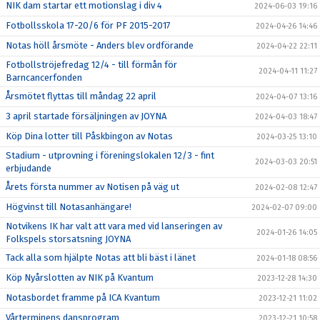
NIK dam startar ett motionslag i div 4
2024-06-03 19:16
Fotbollsskola 17-20/6 för PF 2015-2017
2024-04-26 14:46
Notas höll årsmöte - Anders blev ordförande
2024-04-22 22:11
Fotbollströjefredag 12/4 - till förmån för
2024-04-11 11:27
Barncancerfonden
Årsmötet flyttas till måndag 22 april
2024-04-07 13:16
3 april startade försäljningen av JOYNA
2024-04-03 18:47
Köp Dina lotter till Påskbingon av Notas
2024-03-25 13:10
Stadium - utprovning i föreningslokalen 12/3 - fint
2024-03-03 20:51
erbjudande
Årets första nummer av Notisen på väg ut
2024-02-08 12:47
Högvinst till Notasanhängare!
2024-02-07 09:00
Notvikens IK har valt att vara med vid lanseringen av
2024-01-26 14:05
Folkspels storsatsning JOYNA
Tack alla som hjälpte Notas att bli bäst i länet
2024-01-18 08:56
Köp Nyårslotten av NIK på Kvantum
2023-12-28 14:30
Notasbordet framme på ICA Kvantum
2023-12-21 11:02
Vårterminens dansprogram
2023-12-21 10:58