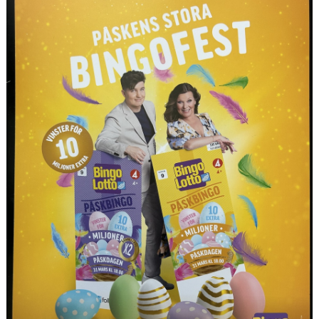
STÄLLPLATSER
BILDGALLERI
OM KLUBBEN
KALENDER
DOKUMENT
LÄNKAR