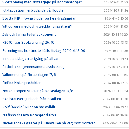
Skyltsöndag med Notastjejer på Köpmantorget
2024-12-01 11:50
Julklappstips - erbjudande på Hoodie
2024-11-29 14:24
Stötta NIK - Joyna bjuder på fyra dragningar
2024-11-12 10:56
Vill du vara med och utveckla Tunavallen?!
2024-10-31 11:03
Zeb och Jarmo leder sektionerna
2024-10-31 10:20
F2010 fixar Spökvandring 26/10
2024-10-20 13:13
Föreningens höstmöte hålls tisdag 29/10 kl.18.00
2024-10-11 11:36
Innebandylagen är igång på allvar
2024-10-07 14:31
Fotbollens gemensamma avslutning
2024-10-02 21:41
Välkommen på Notasdagen 17/8
2024-08-17 06:55
Finfina Notasprodukter
2024-08-16 12:35
Notas Loopen startar på Notasdagen 17/8
2024-08-14 00:51
Skolstartserbjudande från Stadium
2024-08-01 13:38
Rolf ”Mecka” Nilsson har avlidit
2024-07-06 19:57
Nu finns det nya Notasprodukter
2024-06-05 14:26
Nederländska gäster på Tunavallen på väg mot Nordkap
2024-06-05 13:08