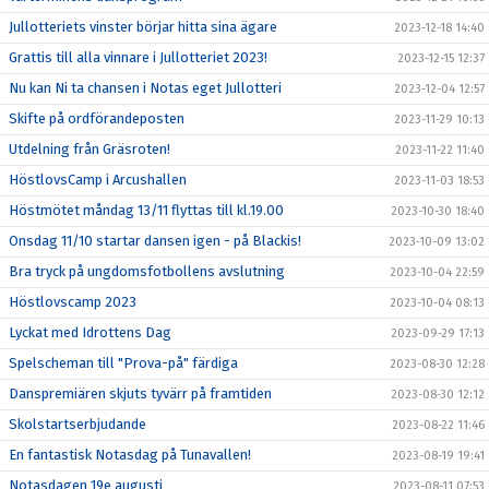
Jullotteriets vinster börjar hitta sina ägare
2023-12-18 14:40
Grattis till alla vinnare i Jullotteriet 2023!
2023-12-15 12:37
Nu kan Ni ta chansen i Notas eget Jullotteri
2023-12-04 12:57
Skifte på ordförandeposten
2023-11-29 10:13
Utdelning från Gräsroten!
2023-11-22 11:40
HöstlovsCamp i Arcushallen
2023-11-03 18:53
Höstmötet måndag 13/11 flyttas till kl.19.00
2023-10-30 18:40
Onsdag 11/10 startar dansen igen - på Blackis!
2023-10-09 13:02
Bra tryck på ungdomsfotbollens avslutning
2023-10-04 22:59
Höstlovscamp 2023
2023-10-04 08:13
Lyckat med Idrottens Dag
2023-09-29 17:13
Spelscheman till "Prova-på" färdiga
2023-08-30 12:28
Danspremiären skjuts tyvärr på framtiden
2023-08-30 12:12
Skolstartserbjudande
2023-08-22 11:46
En fantastisk Notasdag på Tunavallen!
2023-08-19 19:41
Notasdagen 19e augusti
2023-08-11 07:53