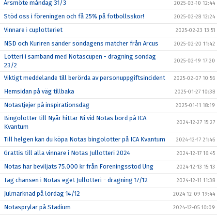
Årsmöte måndag 31/3
2025-03-10 12:44
Stöd oss i föreningen och få 25% på fotbollsskor!
2025-02-28 12:24
Vinnare i cuplotteriet
2025-02-23 13:51
NSD och Kuriren sänder söndagens matcher från Arcus
2025-02-20 11:42
Lotteri i samband med Notascupen - dragning söndag
2025-02-19 17:20
23/2
Viktigt meddelande till berörda av personuppgiftsincident
2025-02-07 10:56
Hemsidan på väg tillbaka
2025-01-27 10:38
Notastjejer på inspirationsdag
2025-01-11 18:19
Bingolotter till Nyår hittar Ni vid Notas bord på ICA
2024-12-27 15:27
Kvantum
Till helgen kan du köpa Notas bingolotter på ICA Kvantum
2024-12-17 21:46
Grattis till alla vinnare i Notas Jullotteri 2024
2024-12-17 16:45
Notas har beviljats 75.000 kr från Föreningsstöd Ung
2024-12-13 15:13
Tag chansen i Notas eget Jullotteri - dragning 17/12
2024-12-11 11:38
Julmarknad på lördag 14/12
2024-12-09 19:44
Notasprylar på Stadium
2024-12-05 10:09