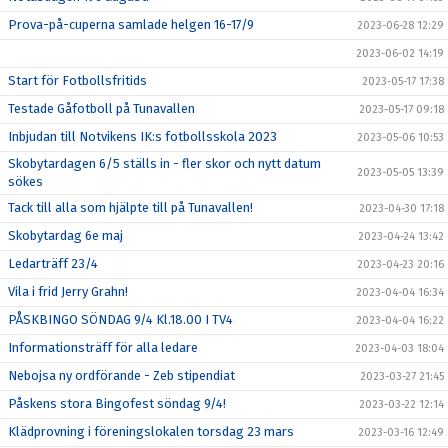
Prova-på-cuperna samlade helgen 16-17/9
2023-06-28 12:29
2023-06-02 14:19
Start för Fotbollsfritids
2023-05-17 17:38
Testade Gåfotboll på Tunavallen
2023-05-17 09:18
Inbjudan till Notvikens IK:s fotbollsskola 2023
2023-05-06 10:53
Skobytardagen 6/5 ställs in - fler skor och nytt datum
2023-05-05 13:39
sökes
Tack till alla som hjälpte till på Tunavallen!
2023-04-30 17:18
Skobytardag 6e maj
2023-04-24 13:42
Ledarträff 23/4
2023-04-23 20:16
Vila i frid Jerry Grahn!
2023-04-04 16:34
PÅSKBINGO SÖNDAG 9/4 Kl.18.00 I TV4
2023-04-04 16:22
Informationsträff för alla ledare
2023-04-03 18:04
Nebojsa ny ordförande - Zeb stipendiat
2023-03-27 21:45
Påskens stora Bingofest söndag 9/4!
2023-03-22 12:14
Klädprovning i föreningslokalen torsdag 23 mars
2023-03-16 12:49