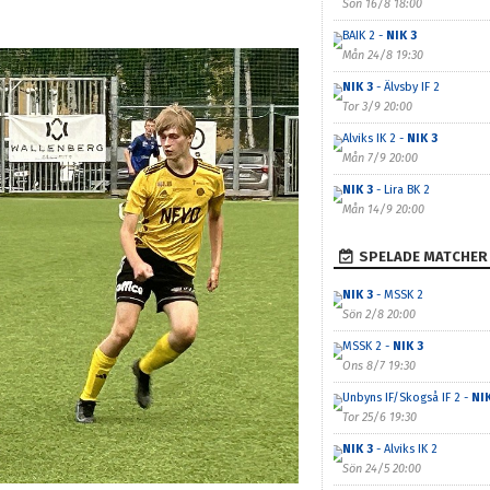
Sön 16/8 18:00
BAIK 2 -
NIK 3
Mån 24/8 19:30
NIK 3
- Älvsby IF 2
Tor 3/9 20:00
Alviks IK 2 -
NIK 3
Mån 7/9 20:00
NIK 3
- Lira BK 2
Mån 14/9 20:00
SPELADE MATCHER
NIK 3
- MSSK 2
Sön 2/8 20:00
MSSK 2 -
NIK 3
Ons 8/7 19:30
Unbyns IF/Skogså IF 2 -
NIK
Tor 25/6 19:30
NIK 3
- Alviks IK 2
Sön 24/5 20:00