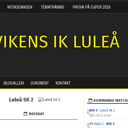
NOTASDANSEN
TEMATRÄNING
PROVA PÅ CUPER 2026
IKENS IK LULEÅ
BILDGALLERI
DOKUMENT
KONTAKT
Luleå SK 2
KOMMANDE MATCH
NIK 3
- Luleå SK 2
REFERAT
Mån 10/8 20:00
IFK Kalix 2 -
NIK 3