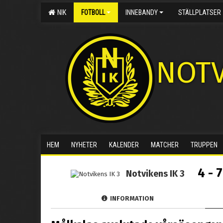
NIK
FOTBOLL
INNEBANDY
STÄLLPLATSER
NOTV
HEM
NYHETER
KALENDER
MATCHER
TRUPPEN
4 - 7
Notvikens IK 3
INFORMATION