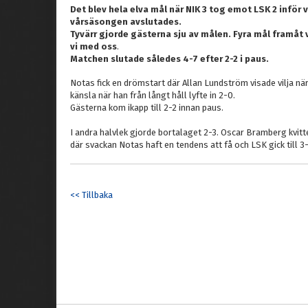
Det blev hela elva mål när NIK 3 tog emot LSK 2 inför 
vårsäsongen avslutades.
Tyvärr gjorde gästerna sju av målen. Fyra mål framåt 
vi med oss
.
Matchen slutade således 4-7 efter 2-2 i paus.
Notas fick en drömstart där Allan Lundström visade vilja n
känsla när han från långt håll lyfte in 2-0.
Gästerna kom ikapp till 2-2 innan paus.
I andra halvlek gjorde bortalaget 2-3. Oscar Bramberg kvi
där svackan Notas haft en tendens att få och LSK gick till 3
<< Tillbaka