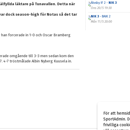
Älvsby IF 2 -
NIK 3
välfyllda läktare på Tunavallen. Detta när
Ons 20/5 19:30
var dock season-high för Notas så det tar
NIK 3
- BAIK 2
Mån 11/5 20:00
är han forcerade in 1-0 och Oscar Bramberg
tterade omgående till 3-3 men sedan kom den
-7. 4-7 tröstmålade Albin Nyberg Kuusela in.
För att hemsi
SportAdmin. De
frivilliga cook