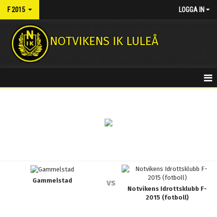
F 2015
LOGGA IN
NOTVIKENS IK LULEÅ
HEM
NYHETER
KALENDER
MATCHER
Gammelstad
TRUPPEN
vs
Notvikens Idrottsklubb F-
2015 (fotboll)
BILDGALLERI