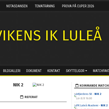
NOTASDANSEN
TEMATRÄNING
PROVA PÅ CUPER 2026
IKENS IK LULEÅ
BILDGALLERI
DOKUMENT
KONTAKT
SKYTTELIGOR
MATCHFAK
NIK 2
KOMMANDE MATCH
Infjärdens SK -
NIK 2
REFERAT
Lör 8/8 16:00
IFK Luleå Akademi -
NIK 2