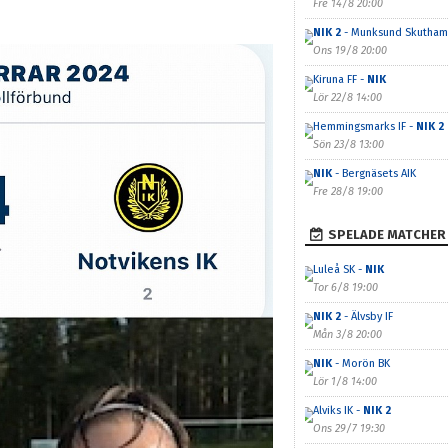
Fre 14/8 20:00
NIK 2
- Munksund Skutham
Ons 19/8 20:00
Kiruna FF -
NIK
Lör 22/8 14:00
Hemmingsmarks IF -
NIK 2
Sön 23/8 13:00
NIK
- Bergnäsets AIK
Fre 28/8 19:00
SPELADE MATCHER
Luleå SK -
NIK
Tor 6/8 19:00
NIK 2
- Älvsby IF
Mån 3/8 20:00
NIK
- Morön BK
Lör 1/8 14:00
Alviks IK -
NIK 2
Ons 29/7 19:30