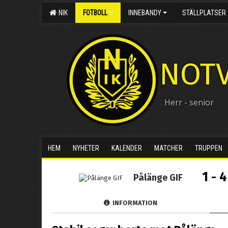
NIK
FOTBOLL
INNEBANDY
STÄLLPLATSER
NOTV
Herr - senior
HEM
NYHETER
KALENDER
MATCHER
TRUPPEN
1 - 4
Pålänge GIF
INFORMATION