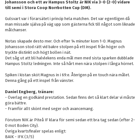
Johansson och ett av Hampus Stoltz är NIK via 3-0 (2-0) vidare
till semi i Stora Coop Norrbotten Cup (DM).
Gulsvart var i förarsätet i princip hela matchen. Det var egentligen då
man missade själva på väg upp som gästerna fick till något som liknade
målchanser.
Notas skapade desto mer. Och efter 14 minuter kom 1-0. Magnus
Johansson stod rätt vid bakre stolpen på ett inspel från höger och
tryckte distinkt och högt bollen i nät.
Det såg ut att bli halvlekens enda mål men med sista sparken dubblade
Hampus Stoltz ledningen. Inte så hårt men nära stolpen i långa hörnet.
Spiken i kistan sköt Magnus in i 69:e. Återigen på en touch nära målet.
Denna gång på ett inspel från vänster.
Daniel Engberg, tränare:
- Överlag en godkänd prestation. Sedan finns det så klart delar vi måste
göra bättre.
- Framför allt skönt med seger och avancemang.
Förutom NIK är Piteå IF klara för semi sedan ett bra tag sedan (efter 2-
0 mot Boden City).
Övriga kvartsfinaler spelas enligt:
BAIK - IFK (3/5)