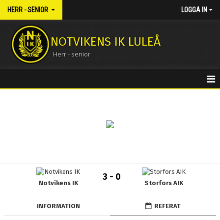
HERR - SENIOR
LOGGA IN
NOTVIKENS IK LULEÅ
Herr - senior
HEM
NYHETER
KALENDER
MATCHER
3 - 0
Notvikens IK
Storfors AIK
TRUPPEN
BILDGALLERI
INFORMATION
REFERAT