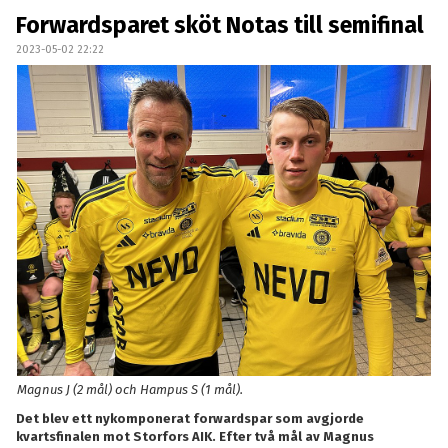
DOKUMENT
Forwardsparet sköt Notas till semifinal
2023-05-02 22:22
KONTAKT
SKYTTELIGOR
MATCHFAKTA
Magnus J (2 mål) och Hampus S (1 mål).
Det blev ett nykomponerat forwardspar som avgjorde
kvartsfinalen mot Storfors AIK. Efter två mål av Magnus