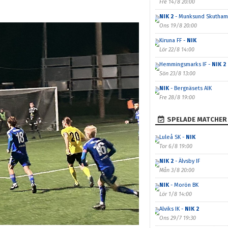
Fre 14/8 20:00
NIK 2
- Munksund Skutham
Ons 19/8 20:00
Kiruna FF -
NIK
Lör 22/8 14:00
Hemmingsmarks IF -
NIK 2
Sön 23/8 13:00
NIK
- Bergnäsets AIK
Fre 28/8 19:00
SPELADE MATCHER
Luleå SK -
NIK
Tor 6/8 19:00
NIK 2
- Älvsby IF
Mån 3/8 20:00
NIK
- Morön BK
Lör 1/8 14:00
Alviks IK -
NIK 2
Ons 29/7 19:30