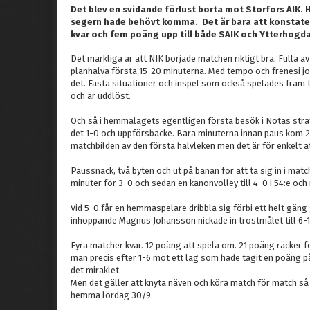
Det blev en svidande förlust borta mot Storfors AIK. H
segern hade behövt komma. Det är bara att konstatera
kvar och fem poäng upp till både SAIK och Ytterhogda
Det märkliga är att NIK började matchen riktigt bra. Fulla a
planhalva första 15-20 minuterna. Med tempo och frenesi j
det. Fasta situationer och inspel som också spelades fram till
och är uddlöst.
Och så i hemmalagets egentligen första besök i Notas stra
det 1-0 och uppförsbacke. Bara minuterna innan paus kom 2
matchbilden av den första halvleken men det är för enkelt a
Paussnack, två byten och ut på banan för att ta sig in i match
minuter för 3-0 och sedan en kanonvolley till 4-0 i 54:e och
Vid 5-0 får en hemmaspelare dribbla sig förbi ett helt gäng 
inhoppande Magnus Johansson nickade in tröstmålet till 6-1 
Fyra matcher kvar. 12 poäng att spela om. 21 poäng räcker f
man precis efter 1-6 mot ett lag som hade tagit en poäng på
det miraklet.
Men det gäller att knyta näven och köra match för match så
hemma lördag 30/9.