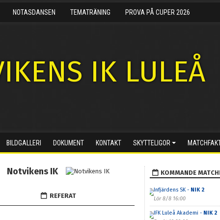
NOTASDANSEN
TEMATRÄNING
PROVA PÅ CUPER 2026
IKENS IK LULEÅ
BILDGALLERI
DOKUMENT
KONTAKT
SKYTTELIGOR
MATCHFAK
Notvikens IK
KOMMANDE MATCH
Infjärdens SK -
NIK 2
REFERAT
Lör 8/8 16:00
IFK Luleå Akademi -
NIK 2