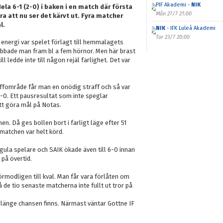
PIF Akademi -
NIK
ela 6-1 (2-0) i baken i en match där första
Mån 27/7 21:00
 att nu ser det kärvt ut. Fyra matcher
l.
NIK
- IFK Luleå Akademi
Tor 23/7 20:00
v energi var spelet förlagt till hemmalagets
obbade man fram bl a fem hörnor. Men här brast
 ledde inte till någon rejäl farlighet. Det var
ffområde får man en onödig straff och så var
-0. Ett pausresultat som inte speglar
tt göra mål på Notas.
en. Då ges bollen bort i farligt läge efter 51
 matchen var helt körd.
gula spelare och SAIK ökade även till 6-0 innan
på övertid.
örmodligen till kval. Man får vara förlåten om
 de tio senaste matcherna inte fullt ut tror på
 länge chansen finns. Närmast väntar Gottne IF