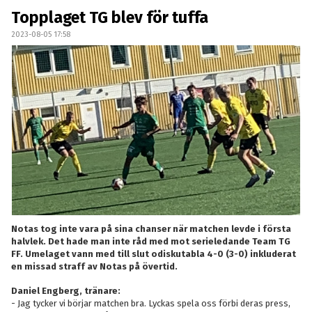
DOKUMENT
Topplaget TG blev för tuffa
2023-08-05 17:58
KONTAKT
SKYTTELIGOR
MATCHFAKTA
Notas tog inte vara på sina chanser när matchen levde i första
halvlek. Det hade man inte råd med mot serieledande Team TG
FF. Umelaget vann med till slut odiskutabla 4-0 (3-0) inkluderat
en missad straff av Notas på övertid.
Daniel Engberg, tränare:
- Jag tycker vi börjar matchen bra. Lyckas spela oss förbi deras press,