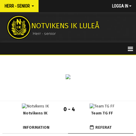
HERR - SENIOR
LOGGA IN
NOTVIKENS IK LULEÅ
Herr - senior
HEM
NYHETER
KALENDER
MATCHER
0 - 4
Notvikens IK
Team TG FF
TRUPPEN
BILDGALLERI
INFORMATION
REFERAT