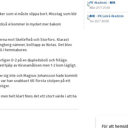
PIF Akademi -
NIK
Mån 27/7 21:00
 saker som vi måste slippa bort. Misstag som blir
NIK
- IFK Luleå Akademi
Tor 23/7 20:00
 också vi kommer in mycket mer bakom
.
herna mot Skellefteå och Storfors. Klarast
Engberg nämner, bolltapp av Notas. Det blev
e G i hemmaburen.
rligen 0-2 på en djupledsboll och friläge.
d hjälp av Kirunamålisen men 1-2 kom lägligt.
gav sig inte och Magnus Johansson hade kommit
 var han snabbast till första stolpen på ett
höger.
men helt klart finns det ett stort värde i att ha
För att hemsi