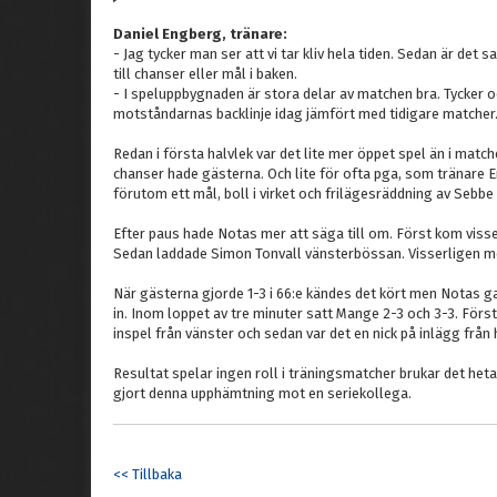
Daniel Engberg, tränare:
- Jag tycker man ser att vi tar kliv hela tiden. Sedan är det
till chanser eller mål i baken.
- I speluppbygnaden är stora delar av matchen bra. Tycker
motståndarnas backlinje idag jämfört med tidigare matcher
Redan i första halvlek var det lite mer öppet spel än i matc
chanser hade gästerna. Och lite för ofta pga, som tränare 
förutom ett mål, boll i virket och frilägesräddning av Sebb
Efter paus hade Notas mer att säga till om. Först kom visse
Sedan laddade Simon Tonvall vänsterbössan. Visserligen me
När gästerna gjorde 1-3 i 66:e kändes det kört men Notas 
in. Inom loppet av tre minuter satt Mange 2-3 och 3-3. Först
inspel från vänster och sedan var det en nick på inlägg från 
Resultat spelar ingen roll i träningsmatcher brukar det heta 
gjort denna upphämtning mot en seriekollega.
<< Tillbaka