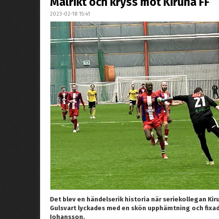
Målrikt och kryss mot Kiruna FF
2023-02-18 15:41
Det blev en händelserik historia när seriekollegan Ki
Gulsvart lyckades med en skön upphämtning och fixade
Johansson.