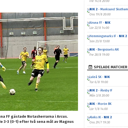
Fre 14/8 20:00
NIK 2
- Munksund Skutham
Ons 19/8 20:00
Kiruna FF -
NIK
Lör 22/8 14:00
Hemmingsmarks IF -
NIK 2
Sön 23/8 13:00
NIK
- Bergnäsets AIK
Fre 28/8 19:00
SPELADE MATCHER
Luleå SK -
NIK
Tor 6/8 19:00
NIK 2
- Älvsby IF
Mån 3/8 20:00
NIK
- Morön BK
Lör 1/8 14:00
runa FF gästade Notasherrarna i Arcus.
Alviks IK -
NIK 2
 3-3 (0-1) efter två sena mål av Magnus
Ons 29/7 19:30