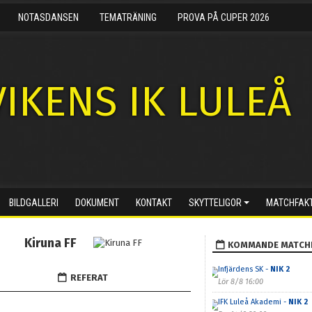
NOTASDANSEN
TEMATRÄNING
PROVA PÅ CUPER 2026
IKENS IK LULEÅ
BILDGALLERI
DOKUMENT
KONTAKT
SKYTTELIGOR
MATCHFAK
Kiruna FF
KOMMANDE MATCH
Infjärdens SK -
NIK 2
REFERAT
Lör 8/8 16:00
IFK Luleå Akademi -
NIK 2